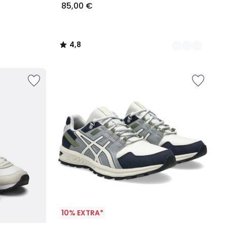
85,00 €
4,8
/
5
10% EXTRA*