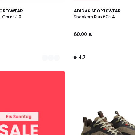
4,7
PORTSWEAR
ADIDAS SPORTSWEAR
/ 5
 Court 3.0
Sneakers Run 60s 4
60,00 €
4,7
/
5