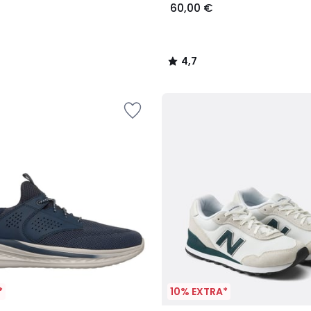
60,00 €
4,7
/
5
*
10% EXTRA*