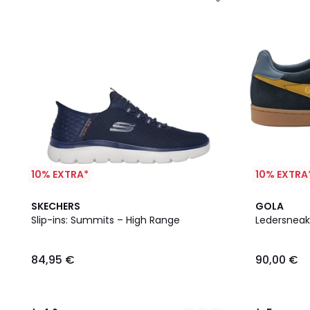
10% EXTRA*
10% EXTRA
2
4,6
2
5
SKECHERS
GOLA
Farben
/ 5
Farben
/
Slip-ins: Summits – High Range
Ledersneake
5
84,95 €
90,00 €