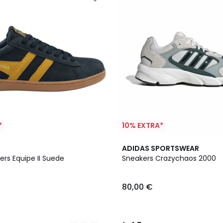
*
10% EXTRA*
4,7
ADIDAS SPORTSWEAR
/ 5
rs Equipe II Suede
Sneakers Crazychaos 2000
80,00 €