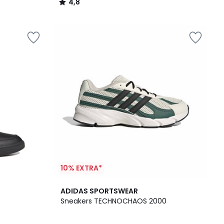
4,8
/
5
10% EXTRA*
2
4,8
ADIDAS SPORTSWEAR
Farben
/ 5
Sneakers TECHNOCHAOS 2000