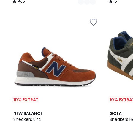
4,6
5
/
/
5
5
10% EXTRA*
10% EXTRA
4,3
4,6
NEW BALANCE
GOLA
/ 5
/ 5
Sneakers 574
Sneakers Ha