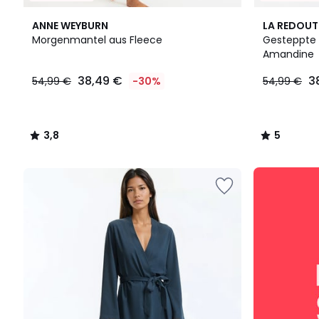
3,8
5
ANNE WEYBURN
LA REDOUT
/ 5
/
Morgenmantel aus Fleece
Gesteppte 
5
Amandine
38,49
38,49 €
3
54,99 €
-30%
54,99 €
€
Statt
54,99
€
3,8
5
30%
/
/
Rabatt
5
5
angewendet.
SALE
:
10%
EXTRA
ab
2
Artikeln*