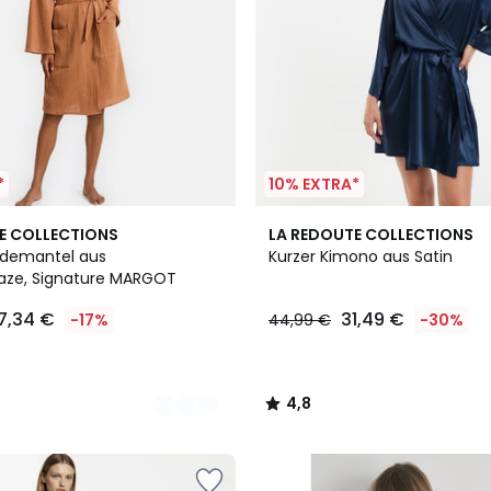
*
10% EXTRA*
2
4,8
E COLLECTIONS
LA REDOUTE COLLECTIONS
Farben
/ 5
demantel aus
Kurzer Kimono aus Satin
aze, Signature MARGOT
7,34 €
31,49 €
-17%
44,99 €
-30%
4,8
/
5