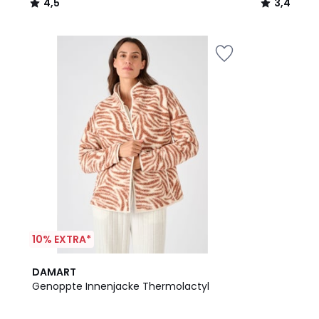
4,5
3,4
/
/
5
5
10% EXTRA*
5
DAMART
/
Genoppte Innenjacke Thermolactyl
5