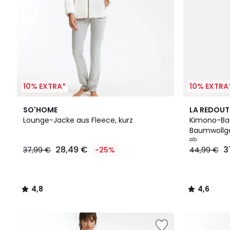
10% EXTRA*
10% EXTRA
4,8
2
4,6
SO'HOME
LA REDOUT
/ 5
Farben
/ 5
Lounge-Jacke aus Fleece, kurz
Kimono-Ba
Baumwollg
ab
28,49 €
3
37,99 €
-25%
44,99 €
4,8
4,6
/
/
5
5