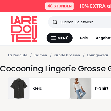
10% EXTRA
a
48 STUNDEN
Suchen
Zuletzt
Sale
Angebo
MENÜ
Menü
angesehen
La
Redoute
Artikel
La Redoute
Damen
Große Grössen
Loungewear
Cocooning Lingerie Grosse 
Kleid
T-Shirt,