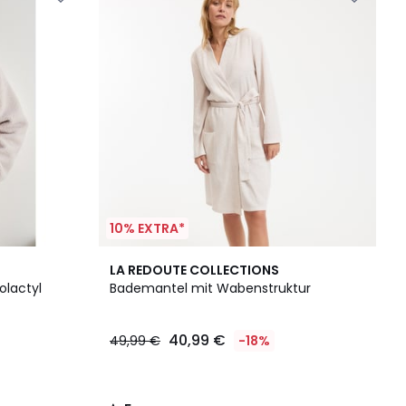
10% EXTRA*
5
LA REDOUTE COLLECTIONS
/
lactyl
Bademantel mit Wabenstruktur
5
40,99 €
49,99 €
-18%