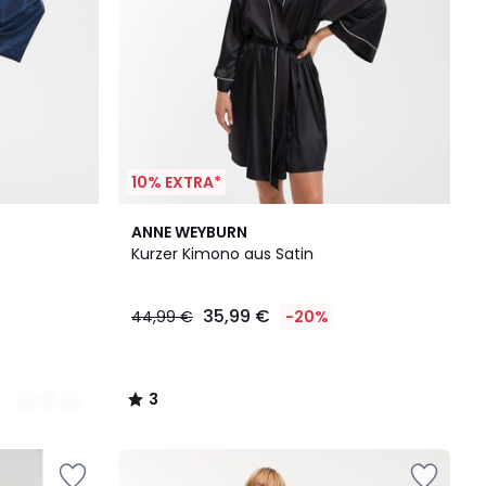
10% EXTRA*
3
ANNE WEYBURN
/
Kurzer Kimono aus Satin
5
35,99 €
44,99 €
-20%
3
/
5