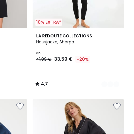
10% EXTRA*
2
4,7
LA REDOUTE COLLECTIONS
Farben
/ 5
Hausjacke, Sherpa
ab
33,59 €
41,99 €
-20%
4,7
/
5