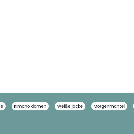
le
Kimono damen
Weiße jacke
Morgenmantel