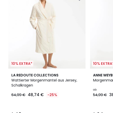
10% EXTRA*
10% EXTRA
4,5
2
3,4
LA REDOUTE COLLECTIONS
ANNE WEY
/ 5
Farben
/ 5
Wattierter Morgenmantel aus Jersey,
Morgenman
Schalkragen
ab
48,74 €
3
64,99 €
-25%
54,99 €