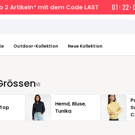
0
1
2
2
b 2 Artikeln* mit dem Code LAST
T
S
te
Outdoor-Kollektion
Neue Kollektion
Grössen
16
P
Hemd, Bluse,
 Top
S
Tunika
C