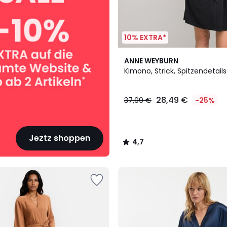
10% EXTRA*
4,7
ANNE WEYBURN
/ 5
Kimono, Strick, Spitzendetails
28,49 €
37,99 €
-25%
Jeztz shoppen
4,7
/
5