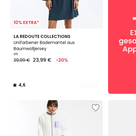
10% EXTRA*
2
4,6
LA REDOUTE COLLECTIONS
Farben
/ 5
Unifarbener Bademantel aus
Baumwolljersey
ab
23,99 €
29,99 €
-20%
4,6
/
5