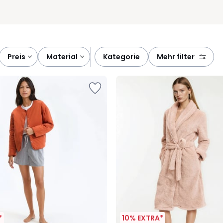
preis
material
kategorie
mehr filter
*
10% EXTRA*