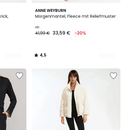
2
4,5
ANNE WEYBURN
Farben
/ 5
ick,
Morgenmantel, Fleece mit Reliefmuster
ab
33,59 €
41,99 €
-20%
4,5
/
5