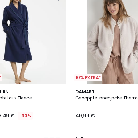
*
10% EXTRA*
5
BURN
DAMART
/
tel aus Fleece
Genoppte Innenjacke Thermo
5
8,49 €
49,99 €
-30%