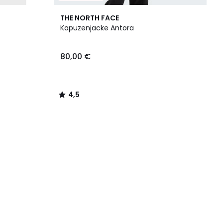
4,5
THE NORTH FACE
/ 5
Kapuzenjacke Antora
80,00 €
4,5
/
5