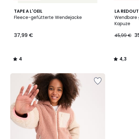
4
4,3
TAPE A L'OEIL
LA REDOUT
/
/ 5
Fleece-gefütterte Wendejacke
Wendbare g
5
Kapuze
37,99
37,99 €
3
45,99 €
€.
4
4,3
/
/
5
5