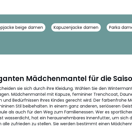
ppjacke beige damen
Kapuzenjacke damen
Parka dame
leganten Mädchenmantel für die Sais
cheiden sie sich durch ihre Kleidung. Wählen Sie den Wintermante
tragen. Mädchenmantel mit Kapuze, femininer Trenchcoat, Daunenj
en und Bedürfnissen Ihres Kindes gerecht wird. Der farbenfrohe
ninen Stil beibehalten. In einem ganz anderen, seriöseren Geist
hule als auch für den Weg zum Familienessen. Wer es sportliche
t wasserdicht, hat ein herausnehmbares Innenfutter, um sich 
m alle zufrieden zu stellen. Sie werden bestimmt einen Mädchenm