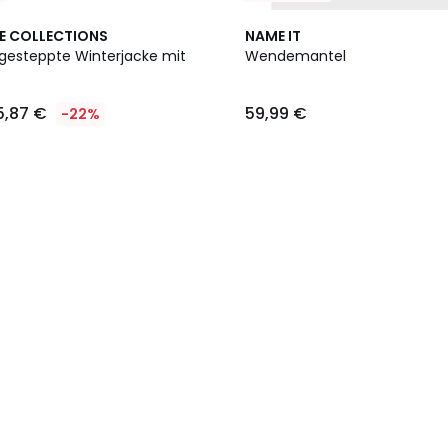
E COLLECTIONS
NAME IT
esteppte Winterjacke mit
Wendemantel
5,87 €
59,99 €
-22%