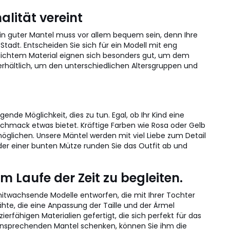
lität vereint
Ein guter Mantel muss vor allem bequem sein, denn Ihre
tadt. Entscheiden Sie sich für ein Modell mit eng
dichtem Material eignen sich besonders gut, um dem
rhältlich, um den unterschiedlichen Altersgruppen und
ende Möglichkeit, dies zu tun. Egal, ob Ihr Kind eine
Geschmack etwas bietet. Kräftige Farben wie Rosa oder Gelb
öglichen. Unsere Mäntel werden mit viel Liebe zum Detail
der einer bunten Mütze runden Sie das Outfit ab und
 Laufe der Zeit zu begleiten.
mitwachsende Modelle entworfen, die mit Ihrer Tochter
ähte, die eine Anpassung der Taille und der Ärmel
rfähigen Materialien gefertigt, die sich perfekt für das
h ansprechenden Mantel schenken, können Sie ihm die