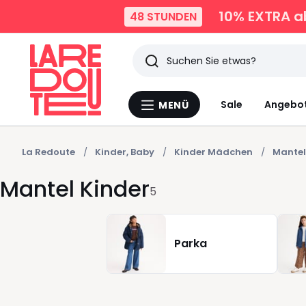
10% EXTRA
ab
48 STUNDEN
Suchen
Zuletzt
Sale
Angebo
MENÜ
Menü
angesehen
La
Redoute
Artikel
La Redoute
Kinder, Baby
Kinder Mädchen
Mantel
Mantel Kinder
5
Parka