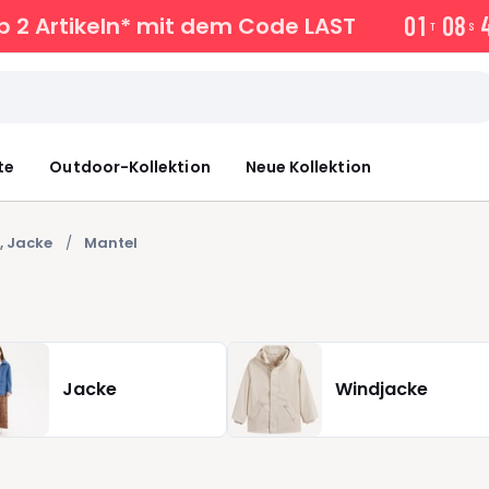
0
1
0
8
 2 Artikeln* mit dem Code LAST
T
S
te
Outdoor-Kollektion
Neue Kollektion
, Jacke
Mantel
Jacke
Windjacke