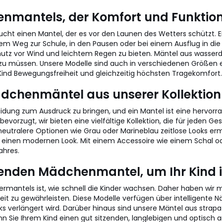
enmantels, der Komfort und Funktiona
aucht einen Mantel, der es vor den Launen des Wetters schützt. 
em Weg zur Schule, in den Pausen oder bei einem Ausflug in die S
tz vor Wind und leichtem Regen zu bieten. Mäntel aus wasser
zu müssen. Unsere Modelle sind auch in verschiedenen Größen e
ind Bewegungsfreiheit und gleichzeitig höchsten Tragekomfort.
Mädchenmäntel aus unserer Kollektion
eidung zum Ausdruck zu bringen, und ein Mantel ist eine hervorrag
evorzugt, wir bieten eine vielfältige Kollektion, die für jeden 
eutralere Optionen wie Grau oder Marineblau zeitlose Looks erm
h einen modernen Look. Mit einem Accessoire wie einem Schal o
ahres.
senden Mädchenmantel, um Ihr Kind im
rmantels ist, wie schnell die Kinder wachsen. Daher haben wir 
eit zu gewährleisten. Diese Modelle verfügen über intelligente N
verlängert wird. Darüber hinaus sind unsere Mäntel aus strapazie
nn Sie Ihrem Kind einen gut sitzenden, langlebigen und optisc