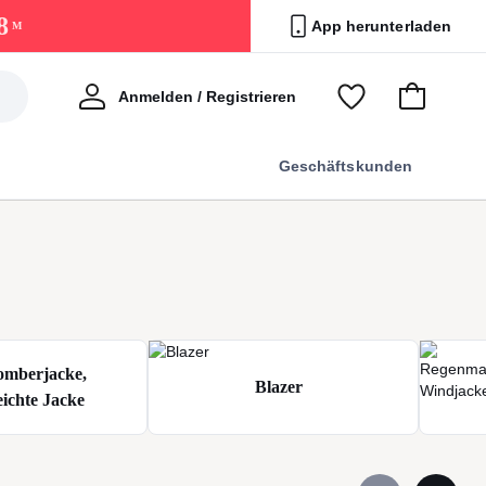
8
App herunterladen
M
Willkommen
Anmelden / Registrieren
Voir
Zum
ma
Warenkorb
wishlist
Geschäftskunden
omberjacke,
Blazer
ichte Jacke