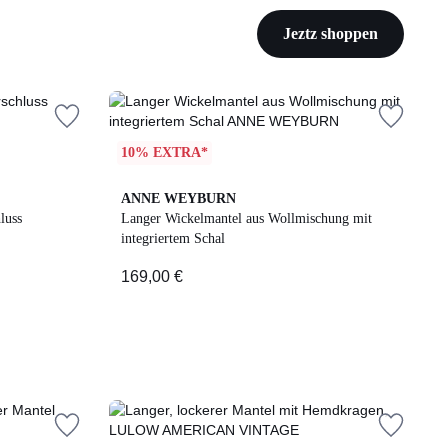
Angebote für
Jeztz shoppen
Damen
10% EXTRA*
ANNE WEYBURN
luss
Langer Wickelmantel aus Wollmischung mit
integriertem Schal
169,00 €