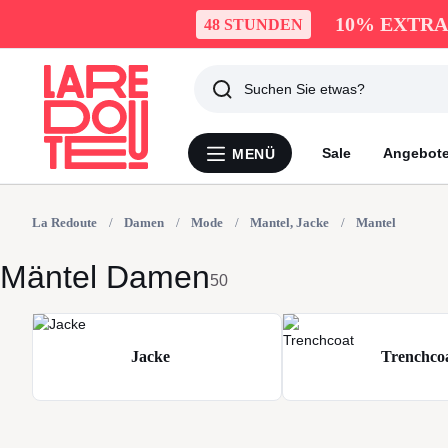
10% EXTRA
48 STUNDEN
Suchen
Zuletzt
Sale
Angebot
MENÜ
Menü
angesehen
La
Redoute
La Redoute
Damen
Mode
Artikel
Mantel, Jacke
Mantel
Mäntel Damen
50
Jacke
Trenchco