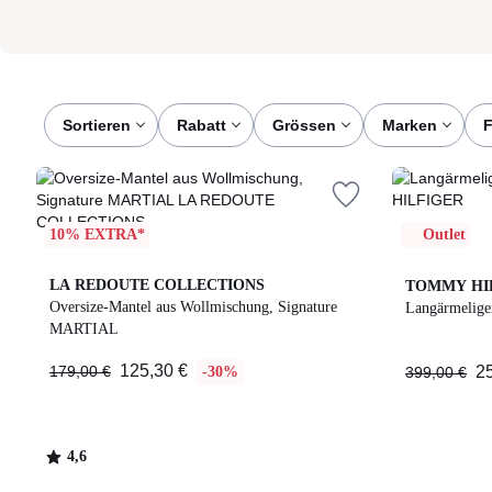
Sortieren
rabatt
grössen
marken
10% EXTRA*
Outlet
4,6
LA REDOUTE COLLECTIONS
TOMMY HI
/ 5
Oversize-Mantel aus Wollmischung, Signature
Langärmelige
MARTIAL
125,30
125,30 €
179,00 €
2
€
-30%
399,00 €
Statt
179,00
€
4,6
30%
/
Rabatt
5