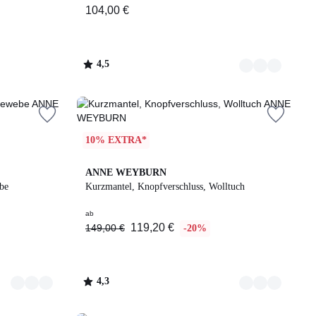
104,00 €
4,5
/
5
10% EXTRA*
2
4,3
ANNE WEYBURN
Farben
/ 5
be
Kurzmantel, Knopfverschluss, Wolltuch
ab
119,20 €
149,00 €
-20%
4,3
/
5