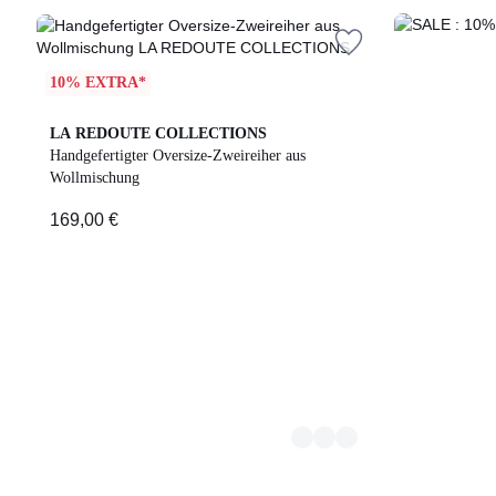
angewendet.
SALE
:
10%
10% EXTRA*
EXTRA
ab
4
LA REDOUTE COLLECTIONS
2
Farben
Handgefertigter Oversize-Zweireiher aus
Artikeln*
Wollmischung
169,00 €