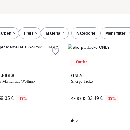
farben
preis
material
kategorie
mehr filter
Outlet
5
LFIGER
ONLY
/
r Mantel aus Wollmix
Sherpa-Jacke
5
59,35 €
32,49 €
49,99 €
-35%
-35%
5
/
5