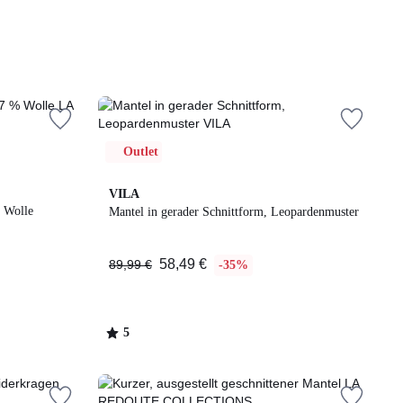
Outlet
5
VILA
% Wolle
/
Mantel in gerader Schnittform, Leopardenmuster
5
58,49 €
89,99 €
-35%
5
/
5