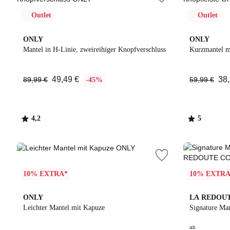
Outlet
Outlet
4,2
5
ONLY
ONLY
/ 5
/
Mantel in H-Linie, zweireihiger Knopfverschluss
Kurzmantel m
5
49,49 €
38,
89,99 €
59,99 €
-45%
4,2
5
/
/
5
5
10% EXTRA*
10% EXTRA
2
4,5
4
4,5
ONLY
LA REDOU
Farben
/ 5
Farben
/ 5
Leichter Mantel mit Kapuze
Signature M
ab