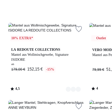
10% EXTRA*
Outlet
4
4,5
LA REDOUTE COLLECTIONS
4
VERO MOD
Farben
/ 5
Mantel aus Wollmischgewebe, Signature
/
Mantel aus Pe
ISIDORE
5
ab
152,15 €
179,00 €
51,
-15%
79,99 €
4
4,5
/
/
5
5