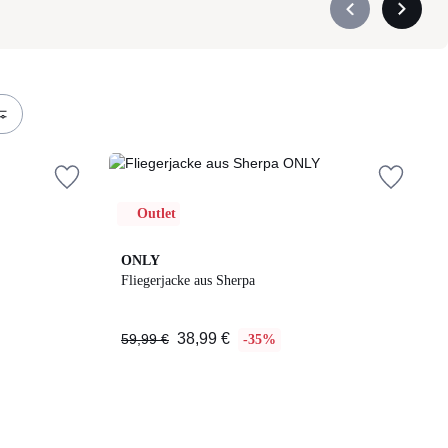
Précédent
Suivant
-
-
défiler
défiler
à
à
gauche
droite
Outlet
ONLY
Fliegerjacke aus Sherpa
38,99 €
59,99 €
-35%