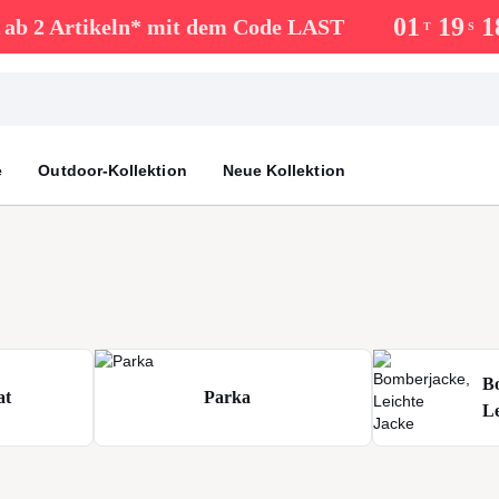
0
1
1
9
1
ab 2 Artikeln* mit dem Code LAST
T
S
e
Outdoor-Kollektion
Neue Kollektion
B
at
Parka
Le