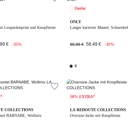
Outlet
4
ONLY
/
it Leopardenprint und Knopfleiste
Langer karierter Mantel, Schneider
5
99 €
58,49 €
89,99 €
-35%
-35%
4
/
5
*
10% EXTRA*
4,5
TE COLLECTIONS
LA REDOUTE COLLECTIONS
/ 5
antel BARNABE, Wollmix
Oversize-Jacke mit Knopfleiste