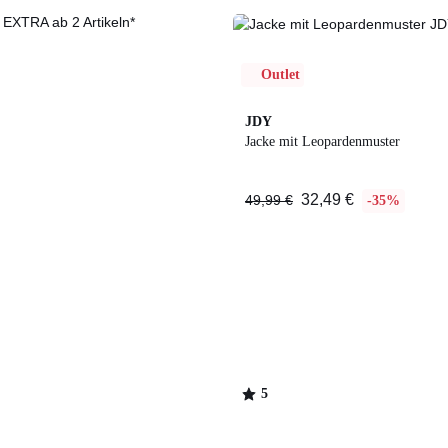
Outlet
5
JDY
/
Jacke mit Leopardenmuster
5
32,49 €
49,99 €
-35%
5
/
5