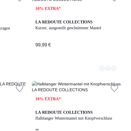
10% EXTRA*
2
LA REDOUTE COLLECTIONS
Farben
Kurzer, ausgestellt geschnittener Mantel
kragen
99,99 €
10% EXTRA*
2
4,5
LA REDOUTE COLLECTIONS
Farben
/ 5
Halblanger Wintermantel mit Knopfverschluss
ab