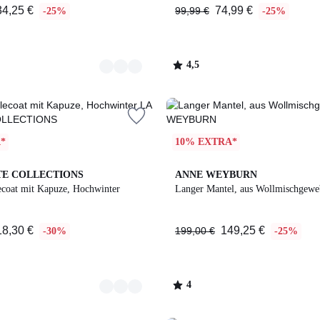
34,25 €
74,99 €
99,99 €
-25%
-25%
4,5
/
5
*
10% EXTRA*
2
4
TE COLLECTIONS
ANNE WEYBURN
Farben
/
ecoat mit Kapuze, Hochwinter
Langer Mantel, aus Wollmischgewe
5
18,30 €
149,25 €
199,00 €
-30%
-25%
4
/
5