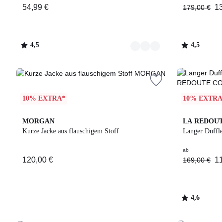
54,99 €
1
179,00 €
4,5
4,5
/
/
5
5
10% EXTRA*
10% EXTRA
3
4,6
MORGAN
LA REDOU
Farben
/ 5
Kurze Jacke aus flauschigem Stoff
Langer Duffl
ab
120,00 €
1
169,00 €
4,6
/
5