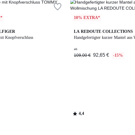
*
10% EXTRA*
2
4,4
LFIGER
LA REDOUTE COLLECTIONS
Farben
/ 5
mit Knopfverschluss
Handgefertigter kurzer Mantel aus
ab
92,65 €
109,00 €
-15%
4,4
/
5