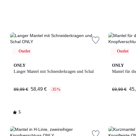
Outlet
Outlet
5
ONLY
ONLY
/
Langer Mantel mit Schneiderkragen und Schal
Mantel für di
5
58,49 €
45,
89,99 €
69,99 €
-35%
5
/
5