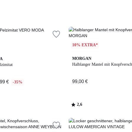
10% EXTRA*
2,6
MORGAN
A
/ 5
Halblanger Mantel mit Knopfversch
lzimitat
99,00 €
99 €
-35%
2,6
/
5