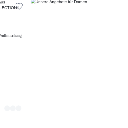
Unsere
Angebote
für
Damen
 Wollmischung
Unsere