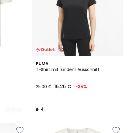
Outlet
4
PUMA
/
T-Shirt mit rundem Ausschnitt
5
16,25 €
25,00 €
-35%
4
/
5