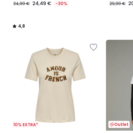
24,49 €
2
34,99 €
-30%
29,99 €
4,8
/
5
Outlet
10% EXTRA*