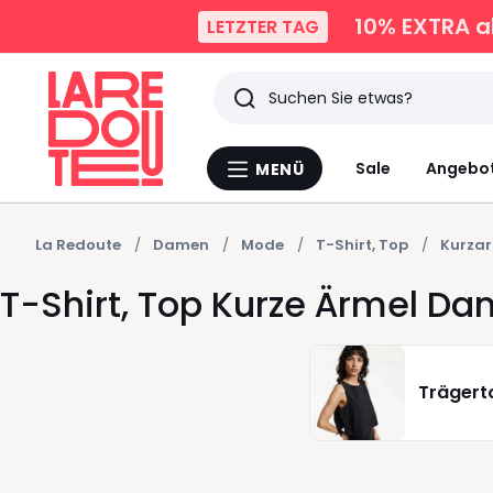
10% EXTRA
a
LETZTER TAG
Suchen
Zuletzt
Sale
Angebo
MENÜ
Menü
angesehen
La
Redoute
Artikel
La Redoute
Damen
Mode
T-Shirt, Top
Kurzar
T-Shirt, Top Kurze Ärmel D
Trägert