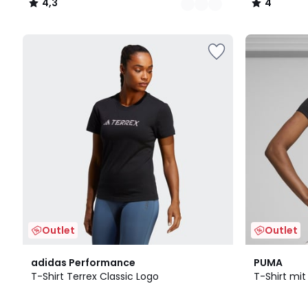
4,3
4
/
/
5
5
Outlet
Outlet
4,8
adidas Performance
PUMA
/ 5
T-Shirt Terrex Classic Logo
T-Shirt mi