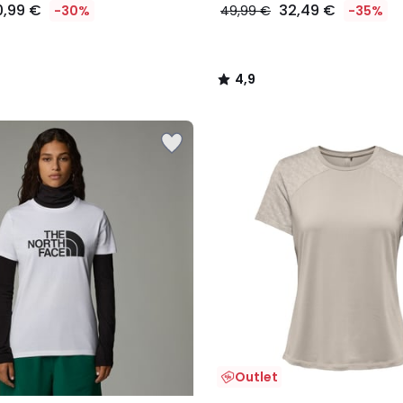
0,99 €
32,49 €
-30%
49,99 €
-35%
4,9
/
5
Outlet