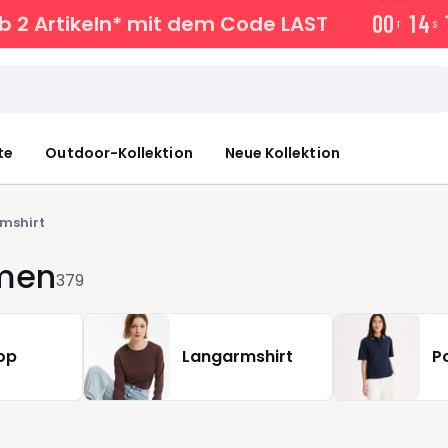
0
0
1
4
b 2 Artikeln* mit dem Code LAST
T
S
te
Outdoor-Kollektion
Neue Kollektion
mshirt
amen
379
op
Langarmshirt
P