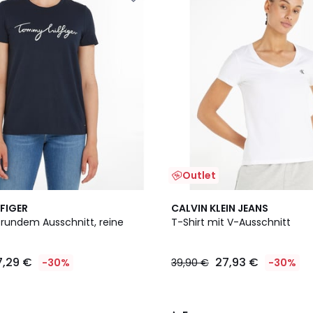
Outlet
2
5
FIGER
CALVIN KLEIN JEANS
Farben
/
 rundem Ausschnitt, reine
T-Shirt mit V-Ausschnitt
5
7,29 €
27,93 €
-30%
39,90 €
-30%