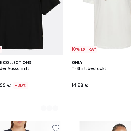
*
10% EXTRA*
2
E COLLECTIONS
ONLY
Farben
nder Ausschnitt
T-Shirt, bedruckt
,99 €
14,99 €
-30%