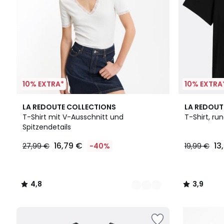
10% EXTRA*
10% EXTRA
2
4,8
3
3,9
LA REDOUTE COLLECTIONS
LA REDOUT
Farben
/ 5
Farben
/ 5
T-Shirt mit V-Ausschnitt und
T-Shirt, ru
Spitzendetails
16,79 €
13
27,99 €
-40%
19,99 €
4,8
3,9
/
/
5
5