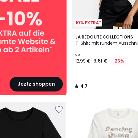
10% EXTRA*
4
4,7
LA REDOUTE COLLECTIONS
Farben
/ 5
T-Shirt mit rundem Ausschni
ab
9,61 €
12,99 €
-26%
Jeztz shoppen
4,7
/
5