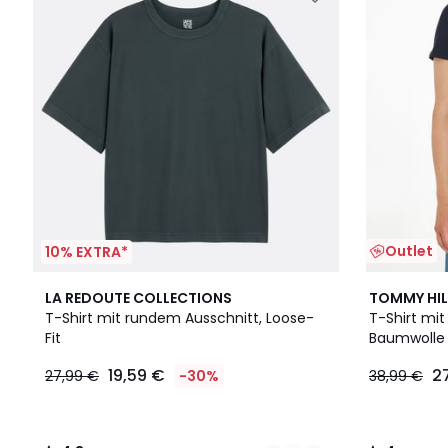
Outlet
10% EXTRA*
3
4,3
4
LA REDOUTE COLLECTIONS
TOMMY HIL
Farben
/ 5
/
T-Shirt mit rundem Ausschnitt, Loose-
T-Shirt mit
5
Fit
Baumwolle
19,59 €
2
27,99 €
-30%
38,99 €