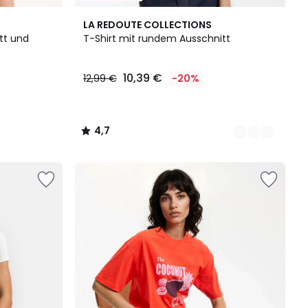
2
4,7
LA REDOUTE COLLECTIONS
Farben
/ 5
tt und
T-Shirt mit rundem Ausschnitt
10,39 €
12,99 €
-20%
4,7
/
5