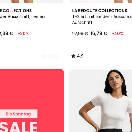
4,9
E COLLECTIONS
LA REDOUTE COLLECTIONS
/ 5
nder Ausschnitt, Leinen
T-Shirt mit rundem Ausschni
Aufschrift
2,39 €
16,79 €
-20%
27,99 €
-40%
4,9
/
5