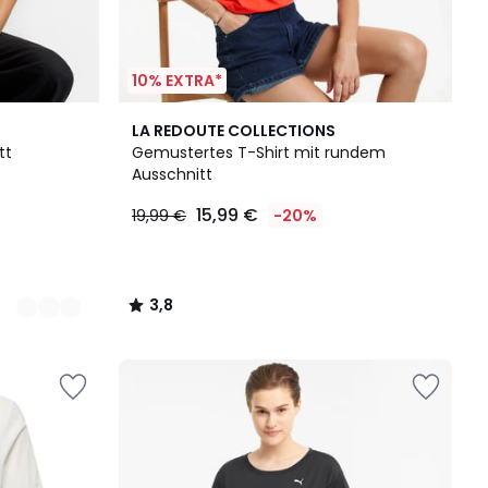
10% EXTRA*
3,8
LA REDOUTE COLLECTIONS
/ 5
tt
Gemustertes T-Shirt mit rundem
Ausschnitt
15,99 €
19,99 €
-20%
3,8
/
5