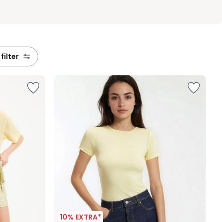
 filter
10% EXTRA*