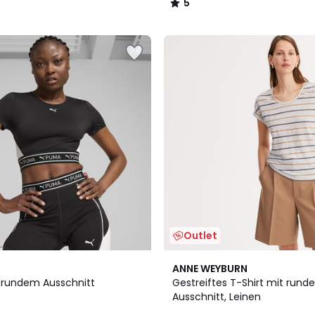
5
/
5
Outlet
4,9
ANNE WEYBURN
/ 5
t rundem Ausschnitt
Gestreiftes T-Shirt mit run
Ausschnitt, Leinen