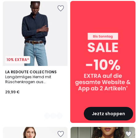
SALE
:
10%
EXTRA
ab
2
Artikeln*
10% EXTRA*
3
LA REDOUTE COLLECTIONS
Langärmliges Hemd mit
Farben
Rüschenkragen aus
Seersucker-Baumwolle
29,99 €
Jeztz shoppen