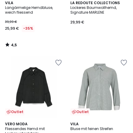
4,5
VILA
LA REDOUTE COLLECTIONS
/ 5
Langärmelige Hemdbluse,
Lockeres Baumwollhemd,
weich fliessend
Signature MARLENE
39,99 €
29,99 €
25,99 €
-35%
4,5
/
5
Outlet
Outlet
4
4,2
VERO MODA
VILA
/
/ 5
Fliessendes Hemd mit
Bluse mit feinen Streifen