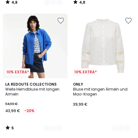
4,8
4,8
20%
/
/
5
5
Rabatt
angewendet.
10% EXTRA*
10% EXTRA*
5
2
LA REDOUTE COLLECTIONS
2
ONLY
/
Weite Hemdbluse mit langen
Bluse mit langen Ärmeln und
Farben
Farben
5
Ärmeln
Mao-Kragen
54,99 €
39,99 €
43,99 €
-20%
5
/
5