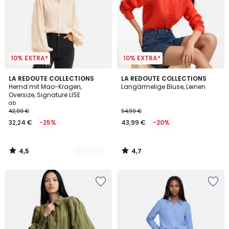
10% EXTRA*
10% EXTRA*
4,5
4,7
3
LA REDOUTE COLLECTIONS
LA REDOUTE COLLECTIONS
/ 5
/ 5
Hemd mit Mao-Kragen,
Langärmelige Bluse, Leinen
Farben
Oversize, Signature LISE
ab
42,99 €
54,99 €
32,24 €
-25%
43,99 €
-20%
4,5
4,7
/
/
5
5