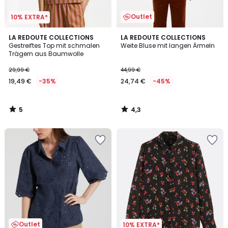
Outlet
10% EXTRA*
5
4,3
LA REDOUTE COLLECTIONS
LA REDOUTE COLLECTIONS
/
/ 5
Gestreiftes Top mit schmalen
Weite Bluse mit langen Ärmeln
5
Trägern aus Baumwolle
29,99 €
44,99 €
19,49 €
-35%
24,74 €
-45%
5
4,3
/
/
5
5
Outlet
10% EXTRA*