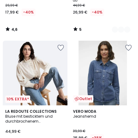
ab
29,99 €
44,99 €
17,99 €
-40%
26,99 €
-40%
4,6
5
/
/
5
5
Outlet
10% EXTRA*
3,4
2
LA REDOUTE COLLECTIONS
2
VERO MODA
/ 5
Bluse mit besticktem und
Jeanshemd
Farben
Farben
durchbrochenem
viktorianischem Kragen,
Signature CHARLÈNE
44,99 €
39,99 €
25,99 €
-35%