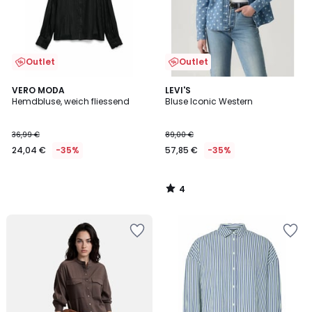
Outlet
Outlet
4
VERO MODA
LEVI'S
/
Hemdbluse, weich fliessend
Bluse Iconic Western
5
36,99 €
89,00 €
24,04 €
-35%
57,85 €
-35%
4
/
5