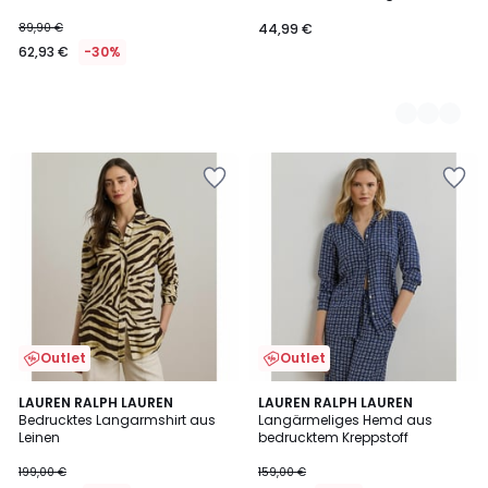
89,90 €
44,99 €
62,93 €
-30%
Outlet
Outlet
5
LAUREN RALPH LAUREN
LAUREN RALPH LAUREN
/
Bedrucktes Langarmshirt aus
Langärmeliges Hemd aus
5
Leinen
bedrucktem Kreppstoff
199,00 €
159,00 €