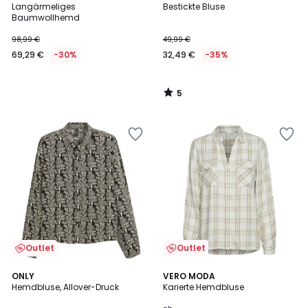
/
Langärmeliges
Bestickte Bluse
5
Baumwollhemd
98,99 €
49,99 €
69,29 €
-30%
32,49 €
-35%
5
/
5
Outlet
Outlet
4,6
5
ONLY
2
VERO MODA
/ 5
/
Hemdbluse, Allover-Druck
Karierte Hemdbluse
Farben
5