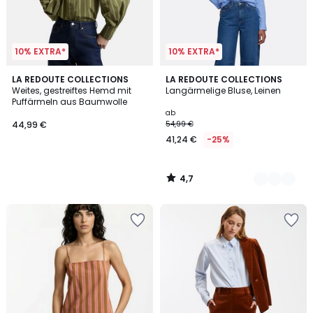
10% EXTRA*
10% EXTRA*
4,7
LA REDOUTE COLLECTIONS
2
LA REDOUTE COLLECTIONS
/ 5
Weites, gestreiftes Hemd mit
Langärmelige Bluse, Leinen
Farben
Puffärmeln aus Baumwolle
ab
44,99 €
54,99 €
41,24 €
-25%
4,7
/
5