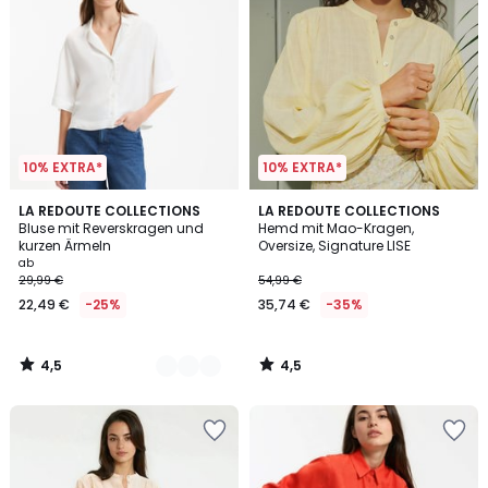
10% EXTRA*
10% EXTRA*
4,5
4,5
2
LA REDOUTE COLLECTIONS
LA REDOUTE COLLECTIONS
/ 5
/ 5
Bluse mit Reverskragen und
Hemd mit Mao-Kragen,
Farben
kurzen Ärmeln
Oversize, Signature LISE
ab
29,99 €
54,99 €
22,49 €
-25%
35,74 €
-35%
4,5
4,5
/
/
5
5