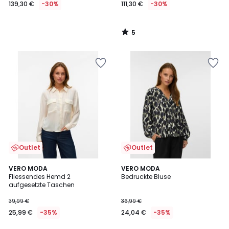
139,30 €
-30%
111,30 €
-30%
5
/
5
Outlet
Outlet
1
4
2
VERO MODA
VERO MODA
/
/
Fliessendes Hemd 2
Bedruckte Bluse
Farben
5
5
aufgesetzte Taschen
39,99 €
36,99 €
25,99 €
-35%
24,04 €
-35%