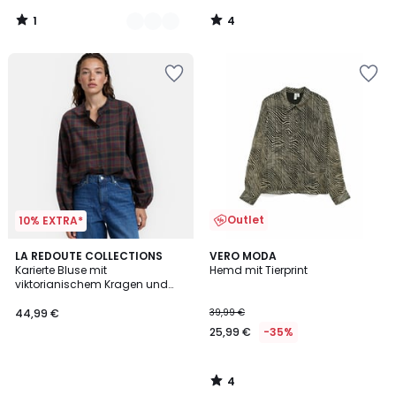
1
4
/
/
5
5
Outlet
10% EXTRA*
4
LA REDOUTE COLLECTIONS
VERO MODA
/
Karierte Bluse mit
Hemd mit Tierprint
5
viktorianischem Kragen und
langen Ärmeln
44,99 €
39,99 €
25,99 €
-35%
4
/