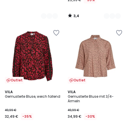
3,4
/
5
Outlet
Outlet
VILA
VILA
Gemusterte Bluse, weich fallend
Gemusterte Bluse mit 3/4-
Ärmeln
49,99 €
49,99 €
32,49 €
-35%
34,99 €
-30%