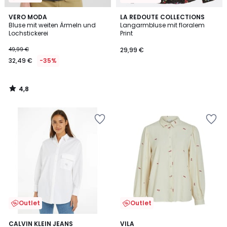
4,8
VERO MODA
LA REDOUTE COLLECTIONS
/ 5
Bluse mit weiten Ärmeln und
Langarmbluse mit floralem
Lochstickerei
Print
49,99 €
29,99 €
32,49 €
-35%
4,8
/
5
Outlet
Outlet
5
CALVIN KLEIN JEANS
VILA