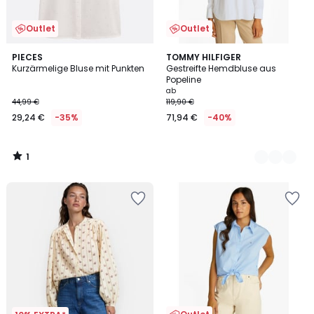
Outlet
Outlet
1
PIECES
2
TOMMY HILFIGER
/
Kurzärmelige Bluse mit Punkten
Gestreifte Hemdbluse aus
Farben
5
Popeline
ab
44,99 €
119,90 €
29,24 €
-35%
71,94 €
-40%
1
/
5