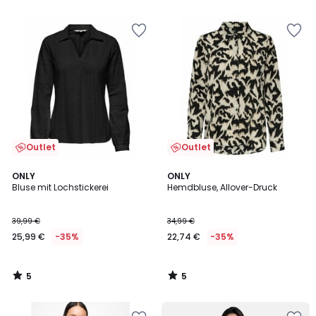
5
Outlet
Outlet
5
5
ONLY
ONLY
/
/
Bluse mit Lochstickerei
Hemdbluse, Allover-Druck
5
5
39,99 €
34,99 €
25,99 €
-35%
22,74 €
-35%
5
5
/
/
5
5