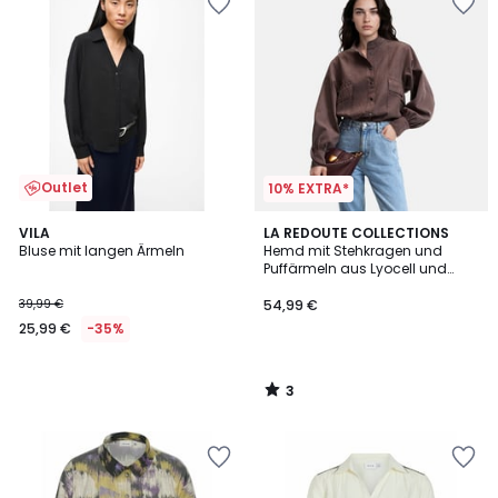
Outlet
10% EXTRA*
3
VILA
LA REDOUTE COLLECTIONS
/
Bluse mit langen Ärmeln
Hemd mit Stehkragen und
5
Puffärmeln aus Lyocell und
Baumwolle
39,99 €
54,99 €
25,99 €
-35%
3
/
5