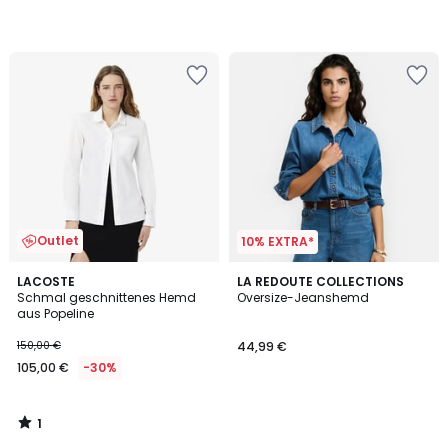
Outlet
10% EXTRA*
1
LACOSTE
LA REDOUTE COLLECTIONS
/
Schmal geschnittenes Hemd
Oversize-Jeanshemd
5
aus Popeline
150,00 €
44,99 €
105,00 €
-30%
1
/
5