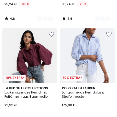
29,24 €
-35%
33,74 €
-25%
4,6
4,6
/
/
5
5
10% EXTRA*
10% EXTRA*
3
4,4
LA REDOUTE COLLECTIONS
POLO RALPH LAUREN
/
/ 5
Locker sitzendes Hemd mit
Langärmelige Hemdbluse,
5
Puffärmeln aus Baumwolle
Streifenmuster
29,99 €
175,00 €