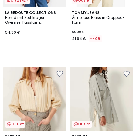
Outlet
10% EXTRA*
LA REDOUTE COLLECTIONS
TOMMY JEANS
Hemd mit Stehkragen,
Ärmellose Bluse in Cropped-
Oversize-Passform,
Form
Blumenmuster, Signature LISE
54,99 €
69,90 €
41,94 €
-40%
Outlet
Outlet