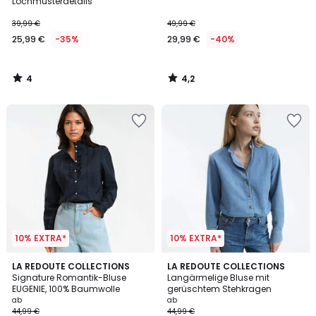
5
Lochmusterdetails
39,99 €
49,99 €
25,99 €
-35%
29,99 €
-40%
4
4,2
/
/
5
5
10% EXTRA*
10% EXTRA*
4,6
4,6
2
LA REDOUTE COLLECTIONS
3
LA REDOUTE COLLECTIONS
/ 5
/ 5
Signature Romantik-Bluse
Langärmelige Bluse mit
Farben
Farben
EUGENIE, 100% Baumwolle
gerüschtem Stehkragen
ab
ab
44,99 €
44,99 €