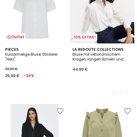
Outlet
10% EXTRA*
PIECES
2
LA REDOUTE COLLECTIONS
Kurzärmelige Bluse, Stickerei
Bluse mit viktorianischem
Farben
"Herz"
Kragen, langen Ärmeln und
Brustteil
39,99 €
44,99 €
25,99 €
-35%