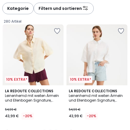
défiler
défiler
à
à
Kategorie
Filtern und sortieren
gauche
droite
280 Artikel
10% EXTRA*
10% EXTRA*
4,8
4,8
2
LA REDOUTE COLLECTIONS
LA REDOUTE COLLECTIONS
/ 5
/ 5
Leinenhemd mit weiten Ärmeln
Leinenhemd mit weiten Ärmeln
Farben
und Ellenbogen Signature,
und Ellenbogen Signature,
43,99
AMBRE
AMBRE
54,99 €
54,99 €
€
43,99 €
-20%
43,99 €
-20%
Statt
54,99
€