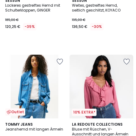
SESSUN
SESSUN
Lockeres gestreiftes Hemd mit
Weites, gestreiftes Hemd,
Schulterklappen, GINGER
seitlich geschlitzt, KOYACO
185,00 €
195,00 €
120,25 €
-35%
136,50 €
-30%
Outlet
10% EXTRA*
TOMMY JEANS
2
LA REDOUTE COLLECTIONS
Jeanshemd mit langen Ärmeln
Bluse mit Rüschen, V-
Farben
Ausschnitt und langen Ärmeln