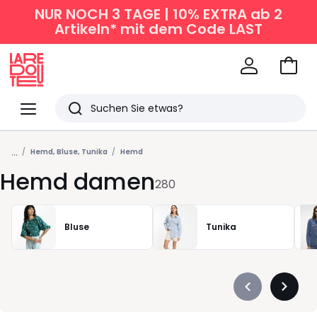
NUR NOCH 3 TAGE | 10% EXTRA ab 2
Artikeln* mit dem Code LAST
Zum
Ware
La
Redoute
Menü
Suchen
Zuletzt
...
angesehen
Hemd, Bluse, Tunika
Hemd
Hemd damen
Artikel
280
Bluse
Tunika
Précédent
Suivan
-
-