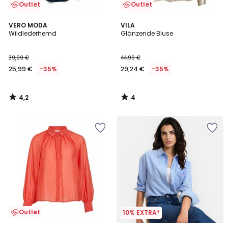
Outlet
Outlet
4,2
4
VERO MODA
VILA
/ 5
/
Wildlederhemd
Glänzende Bluse
5
39,99 €
44,99 €
25,99 €
-35%
29,24 €
-35%
4,2
4
/
/
5
5
Outlet
10% EXTRA*