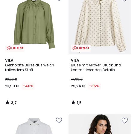
Outlet
Outlet
3,7
1,5
VILA
VILA
/ 5
/
Geknöpfte Bluse aus weich
Bluse mit Allover-Druck und
5
fallendem Stoff
kontrastierenden Details
39,99 €
44,99 €
23,99 €
-40%
29,24 €
-35%
3,7
1,5
/
/
5
5