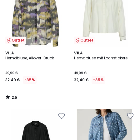
Outlet
Outlet
2,5
VILA
VILA
/ 5
Hemdbluse, Allover-Druck
Hemdbluse mit Lochstickerei
49,99 €
49,99 €
32,49 €
-35%
32,49 €
-35%
2,5
/
5