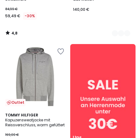
84,99 €
140,00 €
59,49 €
-30%
4,8
/
5
Unsere
Angebote
für
Herren
Outlet
3
TOMMY HILFIGER
/
Kapuzensweatjacke mit
5
Reissverschluss, warm gefüttert
169,00 €
Unsere