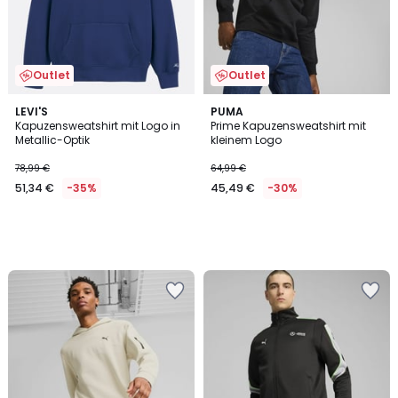
Outlet
Outlet
LEVI'S
PUMA
Kapuzensweatshirt mit Logo in
Prime Kapuzensweatshirt mit
Metallic-Optik
kleinem Logo
78,99 €
64,99 €
51,34 €
-35%
45,49 €
-30%