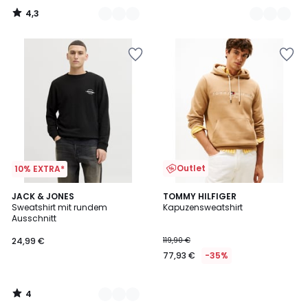
4,3
/
5
Outlet
10% EXTRA*
4
2
JACK & JONES
TOMMY HILFIGER
/
Sweatshirt mit rundem
Kapuzensweatshirt
Farben
5
Ausschnitt
24,99 €
119,90 €
77,93 €
-35%
4
/