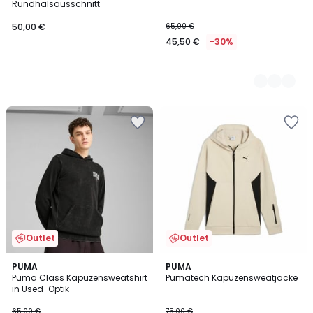
Rundhalsausschnitt
50,00 €
65,00 €
45,50 €
-30%
Outlet
Outlet
PUMA
PUMA
Puma Class Kapuzensweatshirt
Pumatech Kapuzensweatjacke
in Used-Optik
65,00 €
75,00 €