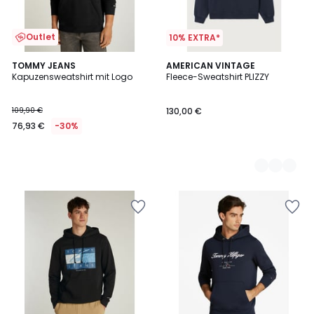
Outlet
10% EXTRA*
TOMMY JEANS
3
AMERICAN VINTAGE
Kapuzensweatshirt mit Logo
Fleece-Sweatshirt PLIZZY
Farben
109,90 €
130,00 €
76,93 €
-30%