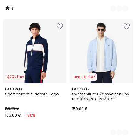
5
/
5
Outlet
10% EXTRA*
LACOSTE
4
LACOSTE
Sportjacke mit Lacoste-Logo
Sweatshirt mit Reissverschluss
Farben
und Kapuze aus Molton
150,00 €
150,00 €
105,00 €
-30%