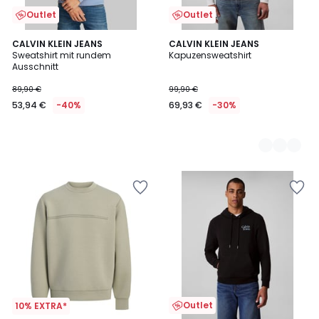
Outlet
Outlet
CALVIN KLEIN JEANS
3
CALVIN KLEIN JEANS
Sweatshirt mit rundem
Kapuzensweatshirt
Farben
Ausschnitt
89,90 €
99,90 €
53,94 €
-40%
69,93 €
-30%
Outlet
10% EXTRA*