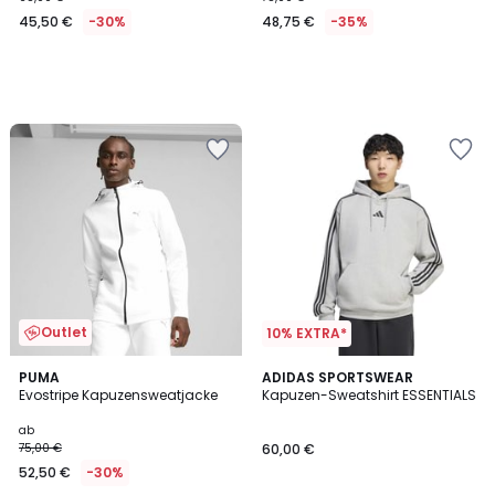
45,50 €
-30%
48,75 €
-35%
Outlet
10% EXTRA*
5
2
PUMA
2
ADIDAS SPORTSWEAR
/
Evostripe Kapuzensweatjacke
Kapuzen-Sweatshirt ESSENTIALS
Farben
Farben
5
ab
75,00 €
60,00 €
52,50 €
-30%