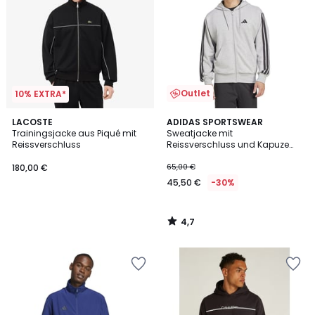
Outlet
10% EXTRA*
4,7
LACOSTE
ADIDAS SPORTSWEAR
/ 5
Trainingsjacke aus Piqué mit
Sweatjacke mit
Reissverschluss
Reissverschluss und Kapuze
Essentials
180,00 €
65,00 €
45,50 €
-30%
4,7
/
5