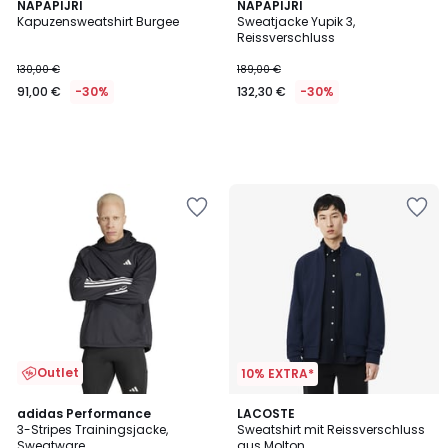
NAPAPIJRI
NAPAPIJRI
Kapuzensweatshirt Burgee
Sweatjacke Yupik 3,
Reissverschluss
130,00 €
189,00 €
91,00 €
-30%
132,30 €
-30%
Outlet
10% EXTRA*
4,8
adidas Performance
3
LACOSTE
/ 5
3-Stripes Trainingsjacke,
Sweatshirt mit Reissverschluss
Farben
Sweatware
aus Molton