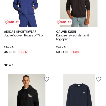
Outlet
Outlet
4,8
ADIDAS SPORTSWEAR
CALVIN KLEIN
/ 5
Jacke Woven House of Tiro
Kapuzensweatshirt mit
Logoprint
65,00 €
99,90 €
45,50 €
-30%
59,94 €
-40%
4,8
/
5