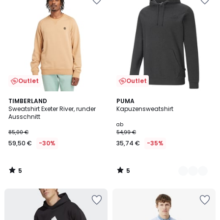
Outlet
Outlet
5
5
TIMBERLAND
2
PUMA
/
/
Sweatshirt Exeter River, runder
Kapuzensweatshirt
Farben
5
5
Ausschnitt
ab
85,00 €
54,99 €
59,50 €
-30%
35,74 €
-35%
5
5
/
/
5
5