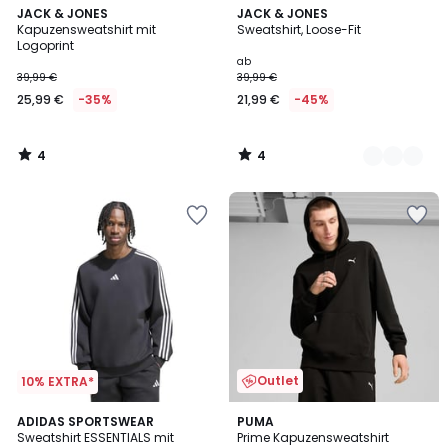
4
4
JACK & JONES
3
JACK & JONES
/
/
Kapuzensweatshirt mit
Sweatshirt, Loose-Fit
Farben
5
5
Logoprint
ab
39,99 €
39,99 €
25,99 €
-35%
21,99 €
-45%
4
4
/
/
5
5
Outlet
10% EXTRA*
ADIDAS SPORTSWEAR
2
PUMA
Sweatshirt ESSENTIALS mit
Prime Kapuzensweatshirt
Farben