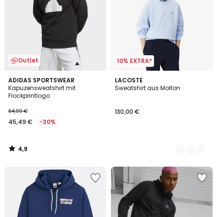
Outlet
10% EXTRA*
4,9
ADIDAS SPORTSWEAR
6
LACOSTE
/ 5
Kapuzensweatshirt mit
Sweatshirt aus Molton
Farben
Flockprintlogo
64,99 €
130,00 €
45,49 €
-30%
4,9
/
5