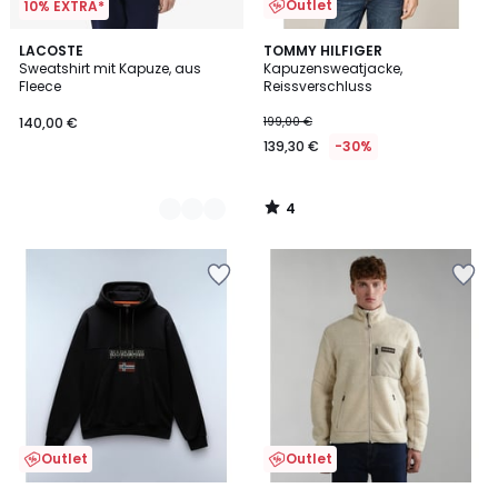
Outlet
10% EXTRA*
4
4
LACOSTE
TOMMY HILFIGER
/
Sweatshirt mit Kapuze, aus
Kapuzensweatjacke,
Farben
5
Fleece
Reissverschluss
140,00 €
199,00 €
139,30 €
-30%
4
/
5
Outlet
Outlet