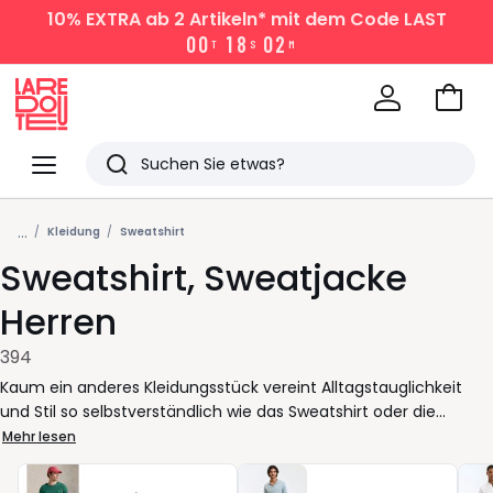
10% EXTRA
ab 2 Artikeln* mit dem Code LAST
0
0
1
8
0
2
T
S
M
Zum
Ware
La
Redoute
Menü
Suchen
Zuletzt
...
angesehen
Kleidung
Sweatshirt
Sweatshirt, Sweatjacke
Artikel
Herren
394
Kaum ein anderes Kleidungsstück vereint Alltagstauglichkeit
und Stil so selbstverständlich wie das Sweatshirt oder die
Sweatjacke für Herren. Ob an entspannten Wochenenden, auf
Mehr lesen
Reisen oder beim schnellen Lunch zwischen zwei Terminen
diese vielseitigen Begleiter passen sich jeder Situation an. Ihr