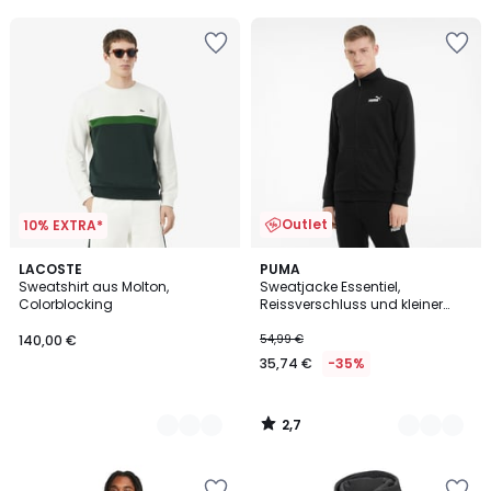
5
Outlet
10% EXTRA*
2,7
2
LACOSTE
2
PUMA
/ 5
Sweatshirt aus Molton,
Sweatjacke Essentiel,
Farben
Farben
Colorblocking
Reissverschluss und kleiner
Logoprint
140,00 €
54,99 €
35,74 €
-35%
2,7
/
5