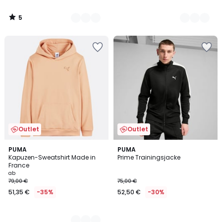
5
/
5
Outlet
Outlet
2
PUMA
PUMA
Kapuzen-Sweatshirt Made in
Prime Trainingsjacke
Farben
France
ab
79,00 €
75,00 €
51,35 €
-35%
52,50 €
-30%