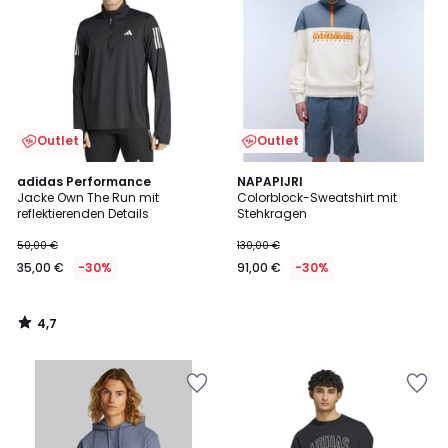
Outlet
Outlet
4,7
adidas Performance
NAPAPIJRI
/ 5
Jacke Own The Run mit
Colorblock-Sweatshirt mit
reflektierenden Details
Stehkragen
50,00 €
130,00 €
35,00 €
-30%
91,00 €
-30%
4,7
/
5