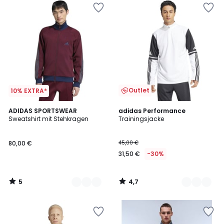
Outlet
10% EXTRA*
5
4,7
2
ADIDAS SPORTSWEAR
2
adidas Performance
/
/ 5
Sweatshirt mit Stehkragen
Trainingsjacke
Farben
Farben
5
80,00 €
45,00 €
31,50 €
-30%
5
4,7
/
/
5
5