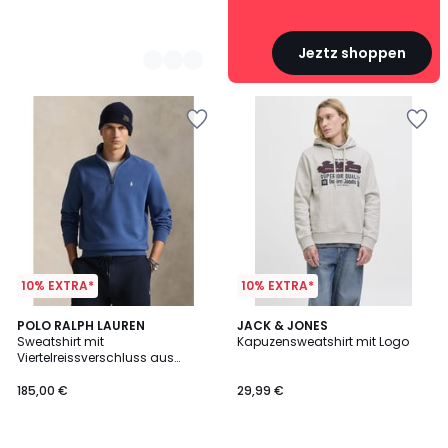
Jeztz shoppen
10% EXTRA*
10% EXTRA*
4,3
2
POLO RALPH LAUREN
4
JACK & JONES
/ 5
Sweatshirt mit
Kapuzensweatshirt mit Logo
Farben
Farben
Viertelreissverschluss aus
Double Knit Tech
185,00 €
29,99 €