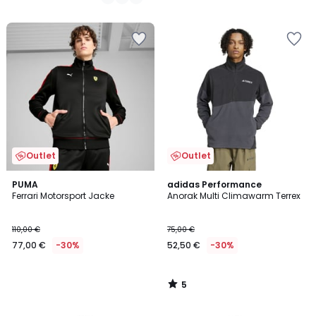
Outlet
Outlet
5
PUMA
adidas Performance
/
Ferrari Motorsport Jacke
Anorak Multi Climawarm Terrex
5
110,00 €
75,00 €
77,00 €
-30%
52,50 €
-30%
5
/
5