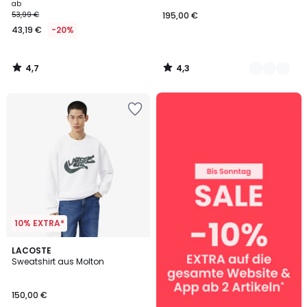
Double Knit Tech
ab
53,99 €
195,00 €
43,19 €
-20%
4,7
4,3
/
/
5
5
SALE
:
10%
EXTRA
ab
2
Artikeln*
10% EXTRA*
2
LACOSTE
Sweatshirt aus Molton
Farben
150,00 €