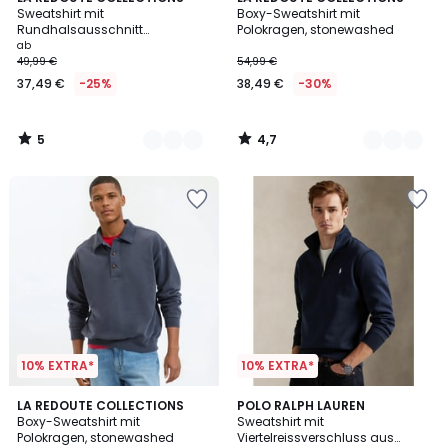
/
/ 5
Sweatshirt mit
Boxy-Sweatshirt mit
Farben
Farben
5
Rundhalsausschnitt
Polokragen, stonewashed
Ab
stonewashed, verwaschener
ab
Effekt
49,99 €
54,99 €
37,49
37,49 €
-25%
38,49 €
-30%
€
Statt
49,99
5
4,7
€
/
/
5
5
25%
Rabatt
angewendet.
10% EXTRA*
10% EXTRA*
4,7
4,3
LA REDOUTE COLLECTIONS
5
POLO RALPH LAUREN
/ 5
/ 5
Boxy-Sweatshirt mit
Sweatshirt mit
Farben
Polokragen, stonewashed
Viertelreissverschluss aus