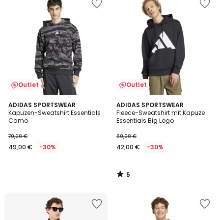
Outlet
Outlet
5
ADIDAS SPORTSWEAR
ADIDAS SPORTSWEAR
/
Kapuzen-Sweatshirt Essentials
Fleece-Sweatshirt mit Kapuze
5
Camo
Essentials Big Logo
70,00 €
60,00 €
49,00 €
-30%
42,00 €
-30%
5
/
5