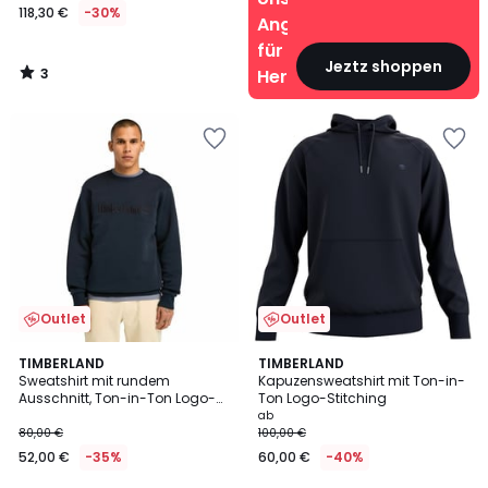
118,30 €
-30%
Angebote
für
Jeztz shoppen
3
Herren
/
5
Outlet
Outlet
5
TIMBERLAND
2
TIMBERLAND
/
Sweatshirt mit rundem
Kapuzensweatshirt mit Ton-in-
Farben
5
Ausschnitt, Ton-in-Ton Logo-
Ton Logo-Stitching
Stitching
ab
80,00 €
100,00 €
52,00 €
-35%
60,00 €
-40%