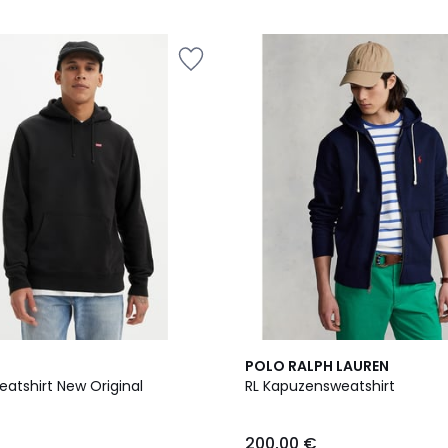
3
4,3
POLO RALPH LAUREN
Farben
/ 5
atshirt New Original
RL Kapuzensweatshirt
200,00 €