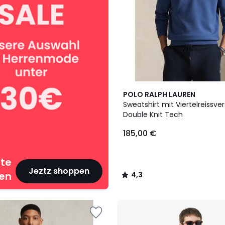
2
4,3
POLO RALPH LAUREN
Farben
/ 5
Sweatshirt mit Viertelreissve
Double Knit Tech
185,00 €
te
Jeztz shoppen
ren
4,3
/
5