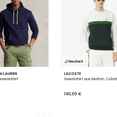
Neuheit
2
H LAUREN
LACOSTE
Farben
sweatshirt
Sweatshirt aus Molton, Color
140,00 €