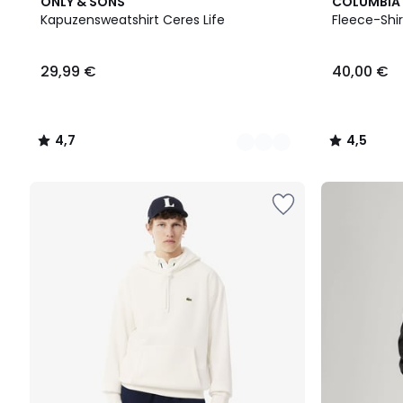
9
4,7
4
4,5
ONLY & SONS
COLUMBIA
Farben
/ 5
Farben
/ 5
Kapuzensweatshirt Ceres Life
Fleece-Shir
29,99 €
40,00 €
4,7
4,5
/
/
5
5