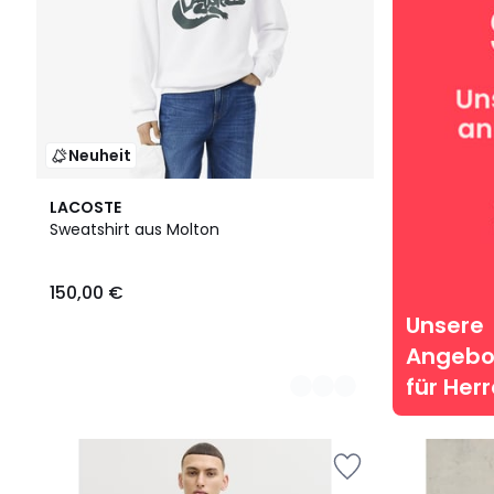
Neuheit
2
LACOSTE
Farben
Sweatshirt aus Molton
150,00 €
Unsere
Angebo
für Her