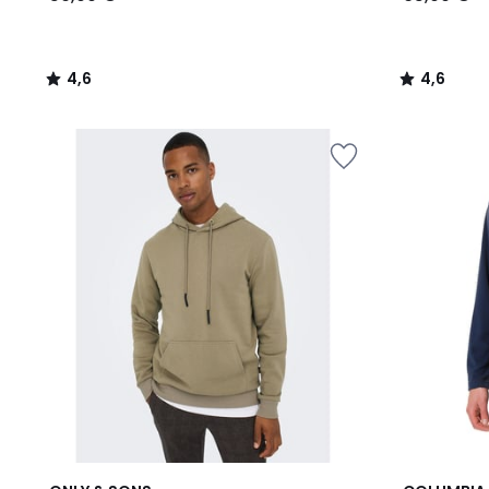
4,6
4,6
/
/
5
5