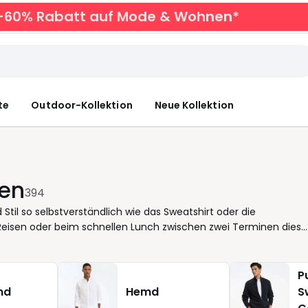
zu -60% Rabatt auf Mode & Wohnen*
te
Outdoor-Kollektion
Neue Kollektion
ren
394
Stil so selbstverständlich wie das Sweatshirt oder die
eisen oder beim schnellen Lunch zwischen zwei Terminen diese
hes Material bietet sofortigen Tragekomfort, während moderne
gt mit praktischer Funktion: Sie lässt sich mühelos an- und
drehen ein gepflegt-lässiges Erscheinungsbild. Das klassische
P
 Farben einen unaufgeregten, aber durchdachten Stil. Beide
md
Hemd
S
sich mühelos kombinieren mit Jeans, Chinos oder sogar unter