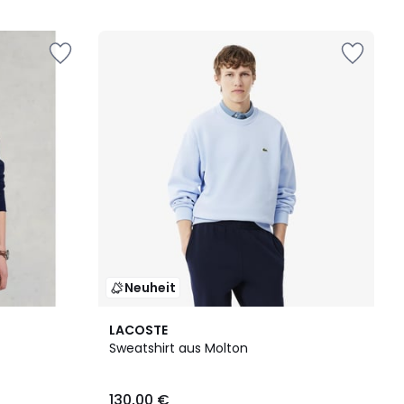
5
Neuheit
6
LACOSTE
Farben
Sweatshirt aus Molton
130,00 €