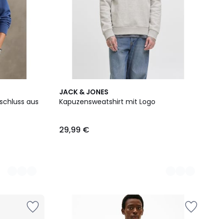
4
JACK & JONES
Farben
rschluss aus
Kapuzensweatshirt mit Logo
29,99 €