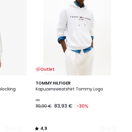
Outlet
2
4,9
TOMMY HILFIGER
Farben
/ 5
blocking
Kapuzensweatshirt Tommy Logo
ab
83,93 €
119,90 €
-30%
4,9
/