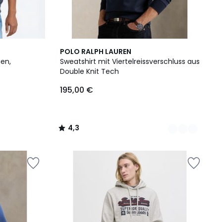
5
4,3
POLO RALPH LAUREN
Farben
/ 5
gen,
Sweatshirt mit Viertelreissverschluss aus
Double Knit Tech
195,00 €
4,3
/
5