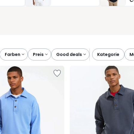
C
egen, sind Sweatshirts und Sweatjacken ideale Partner. Sie
einungsbild, ohne jemals zu aufdringlich zu wirken. Einmal
 Tag begleiten ganz gleich, wohin Sie der Alltag führt.
farben
preis
good deals
kategorie