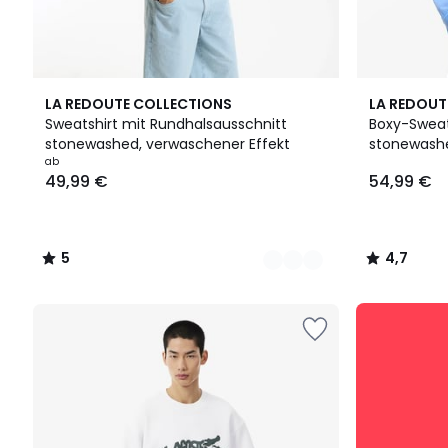
2
5
2
4,7
LA REDOUTE COLLECTIONS
LA REDOUT
Farben
/
Farben
/ 5
Sweatshirt mit Rundhalsausschnitt
Boxy-Sweat
5
stonewashed, verwaschener Effekt
stonewash
Ab
ab
49,99 €
54,99 €
49,99
€.
5
4,7
/
/
5
5
Unsere
Angebote
für
Herren