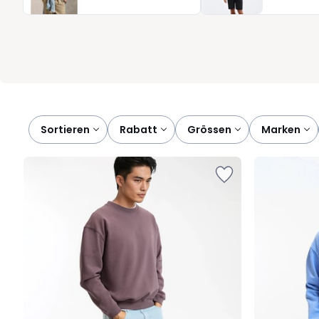
einem Blazer. Für Männer, die Wert auf unkomplizierte Kleidung l
bieten Wohlgefühl, verlässliche Qualität und ein modernes Ersch
entdeckt, werden sie schnell zu unverzichtbaren Basics, die jeden
Sortieren
rabatt
grössen
marken