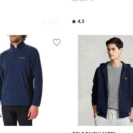
4,3
/
5