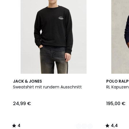
2
4
4
4,4
JACK & JONES
POLO RALP
Farben
/
Farben
/ 5
Sweatshirt mit rundem Ausschnitt
RL Kapuzen
5
24,99 €
195,00 €
4
4,4
/
/