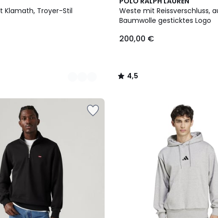
3
4,5
POLO RALPH LAUREN
Farben
/ 5
t Klamath, Troyer-Stil
Weste mit Reissverschluss, a
Baumwolle gesticktes Logo
200,00 €
4,5
/
5