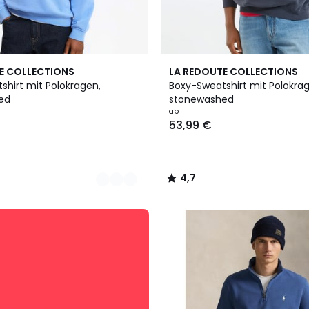
4,7
E COLLECTIONS
LA REDOUTE COLLECTIONS
/ 5
shirt mit Polokragen,
Boxy-Sweatshirt mit Polokra
ed
stonewashed
ab
53,99 €
4,7
/
5