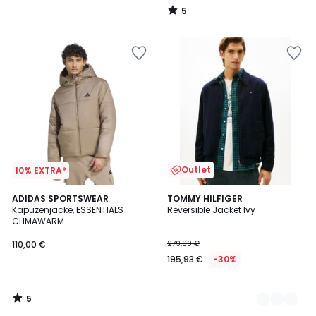
5
/
5
Outlet
10% EXTRA*
5
ADIDAS SPORTSWEAR
2
TOMMY HILFIGER
/
Kapuzenjacke, ESSENTIALS
Reversible Jacket Ivy
Farben
5
CLIMAWARM
110,00 €
279,90 €
195,93 €
-30%
5
/
5