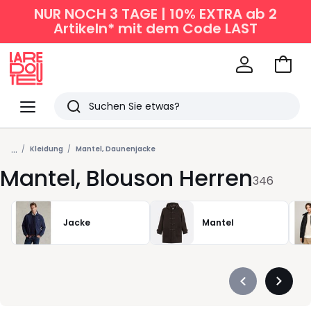
NUR NOCH 3 TAGE | 10% EXTRA ab 2
Artikeln* mit dem Code LAST
Zum
Ware
La
Redoute
Menü
Suchen
Zuletzt
...
angesehen
Kleidung
Mantel, Daunenjacke
Mantel, Blouson Herren
Artikel
346
Jacke
Mantel
Précédent
Suivan
-
-