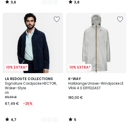
3,6
3,8
20%
/
/
5
5
Rabatt
angewendet.
10% EXTRA*
10% EXTRA*
4,7
5
3
LA REDOUTE COLLECTIONS
K-WAY
/ 5
/
Signature Cordjacke HECTOR,
Halblange Unisex-Windjacke LE
Farben
5
Woker-Style
VRAI 4.0 EIFFELEAST
ab
89,99 €
180,00 €
67,49 €
-25%
4,7
5
/
/
5
5