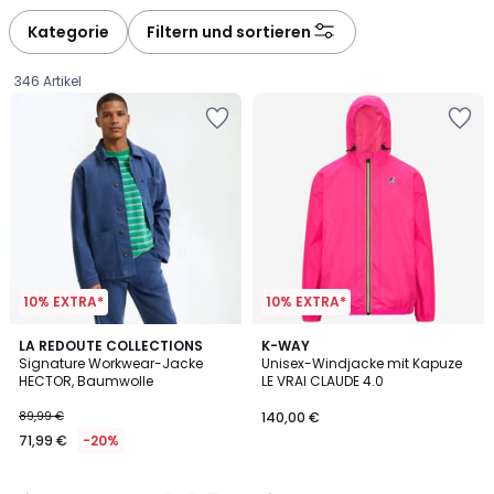
défiler
défiler
à
à
Kategorie
Filtern und sortieren
gauche
droite
346 Artikel
10% EXTRA*
10% EXTRA*
3,6
3,8
3
LA REDOUTE COLLECTIONS
K-WAY
/ 5
/ 5
Signature Workwear-Jacke
Unisex-Windjacke mit Kapuze
Farben
HECTOR, Baumwolle
LE VRAI CLAUDE 4.0
71,99
89,99 €
140,00 €
€
71,99 €
-20%
Statt
89,99
€