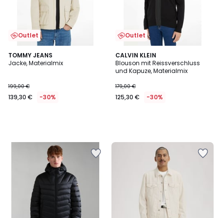
Outlet
Outlet
TOMMY JEANS
CALVIN KLEIN
Jacke, Materialmix
Blouson mit Reissverschluss
und Kapuze, Materialmix
199,00 €
179,00 €
139,30 €
-30%
125,30 €
-30%