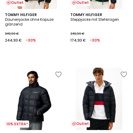
Outlet
Outlet
TOMMY HILFIGER
TOMMY HILFIGER
Daunenjacke ohne Kapuze
Steppjacke mit Stehkragen
glänzend
349,90 €
249,90 €
244,93 €
-30%
174,93 €
-30%
Outlet
10% EXTRA*