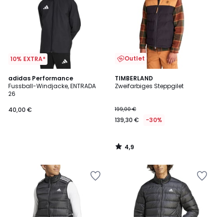
Outlet
10% EXTRA*
4,9
adidas Performance
TIMBERLAND
/ 5
Fussball-Windjacke, ENTRADA
Zweifarbiges Steppgilet
26
40,00 €
199,00 €
139,30 €
-30%
4,9
/
5