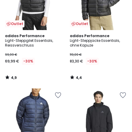
Outlet
Outlet
4,9
4,4
adidas Performance
adidas Performance
/ 5
/ 5
Light-Steppgilet Essentials,
Light-Steppjacke Essentials,
Reissverschluss
ohne Kapuze
99,99 €
119,00 €
69,99 €
-30%
83,30 €
-30%
4,9
4,4
/
/
5
5