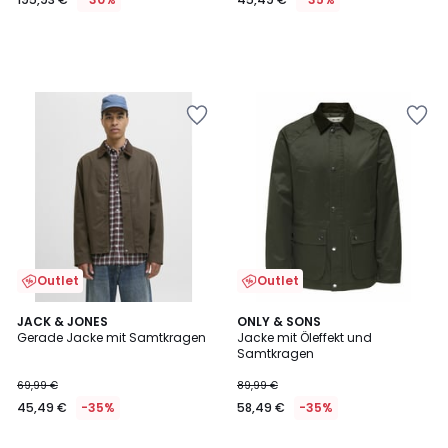
Outlet
Outlet
5
JACK & JONES
ONLY & SONS
/
Gerade Jacke mit Samtkragen
Jacke mit Öleffekt und
5
Samtkragen
69,99 €
89,99 €
45,49 €
-35%
58,49 €
-35%