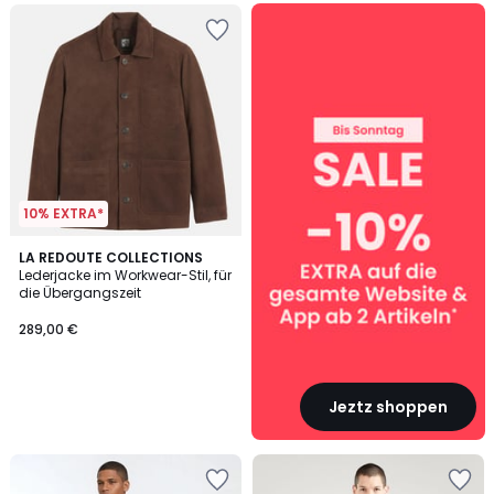
SALE
:
10%
EXTRA
ab
2
Artikeln*
10% EXTRA*
LA REDOUTE COLLECTIONS
Lederjacke im Workwear-Stil, für
die Übergangszeit
289,00 €
Jeztz shoppen