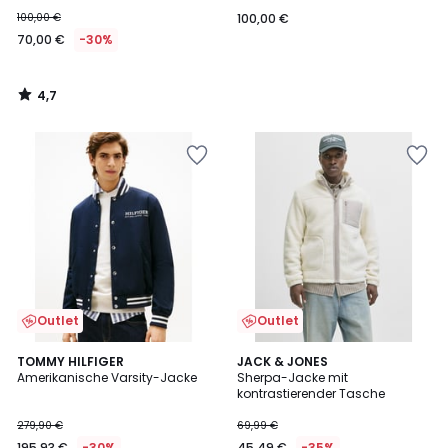
100,00 €
100,00 €
70,00 €
-30%
4,7
/
5
Outlet
Outlet
TOMMY HILFIGER
JACK & JONES
Amerikanische Varsity-Jacke
Sherpa-Jacke mit
kontrastierender Tasche
279,90 €
69,99 €
195,93 €
-30%
45,49 €
-35%