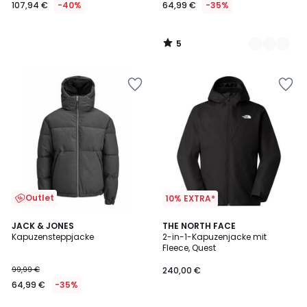
107,94 €
-40%
64,99 €
-35%
5
/
5
Outlet
10% EXTRA*
4,1
JACK & JONES
THE NORTH FACE
/ 5
Kapuzensteppjacke
2-in-1-Kapuzenjacke mit
Fleece, Quest
99,99 €
240,00 €
64,99 €
-35%