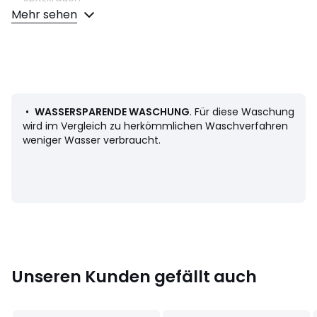
• Standard Fit
Mehr sehen
• Gefüttert mit Bouclé-Sherpa-Fleece
Material und Pflege
• 100% Baumwolle
• Bitte beachten Sie die Pflegehinweise auf dem Etikett
•
WASSERSPARENDE WASCHUNG
. Für diese Waschung
wird im Vergleich zu herkömmlichen Waschverfahren
weniger Wasser verbraucht.
Farbe:
Ermine, Give it a rinse sherpa, Built to last, In the
morning sherpa trk
Größe
S, M, L, XL, XXL
Unseren Kunden gefällt auch