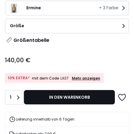
Ermine
+
3
Farbe:
Größe
Größentabelle
140,00
140,00 €
€.
10%
10% EXTRA*
Mehr anzeigen
mit dem Code
LAST
EXTRA*
mit
dem
Anzahl
1
IN DEN WARENKORB
Code
LAST
Lieferung innerhalb von 6 Tagen
Lieferkosten ab
:
2,99 €