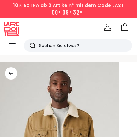
10% EXTRA
ab 2 Artikeln* mit dem Code LAST
0
0
0
8
3
2
T
S
M
Zum
Ware
La
Redoute
Menü
Suchen
Zuletzt
angesehen
Artikel