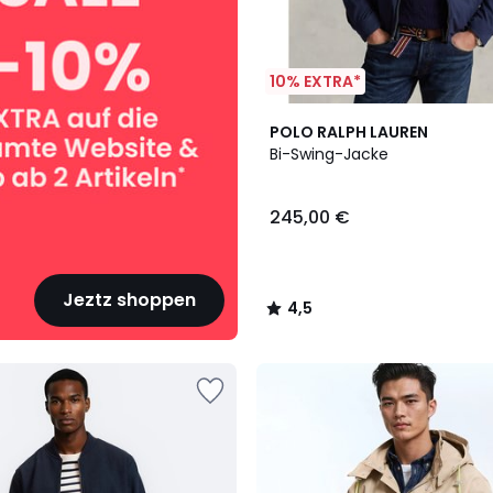
10% EXTRA*
3
4,5
POLO RALPH LAUREN
Farben
/ 5
Bi-Swing-Jacke
245,00 €
Jeztz shoppen
4,5
/
5