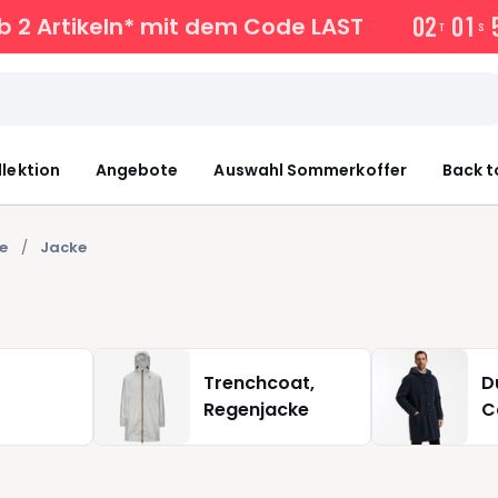
0
2
0
1
b 2 Artikeln* mit dem Code LAST
T
S
llektion
Angebote
Auswahl Sommerkoffer
Back t
e
Jacke
Trenchcoat,
D
Regenjacke
C