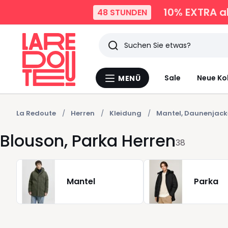
10% EXTRA
a
48 STUNDEN
Suchen
Zuletzt
Sale
Neue Ko
MENÜ
Menü
angesehen
La
Redoute
Artikel
La Redoute
Herren
Kleidung
Mantel, Daunenjack
Blouson, Parka Herren
38
Mantel
Parka