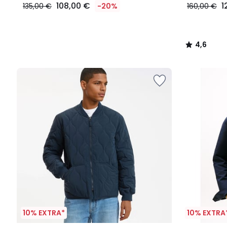
108,00 €
1
135,00 €
-20%
160,00 €
4,6
/
5
10% EXTRA*
10% EXTRA