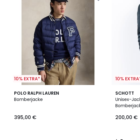
10% EXTRA*
10% EXTRA
3
5
POLO RALPH LAUREN
SCHOTT
Farben
/
Bomberjacke
Unisex-Jac
5
Bomberjacke
395,00 €
200,00 €