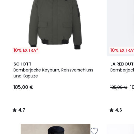
10% EXTRA*
10% EXTRA
4,7
4,6
SCHOTT
LA REDOUT
/ 5
/ 5
Bomberjacke Keyburn, Reissverschluss
Bomberjack
und Kapuze
185,00 €
1
135,00 €
4,7
4,6
/
/
5
5