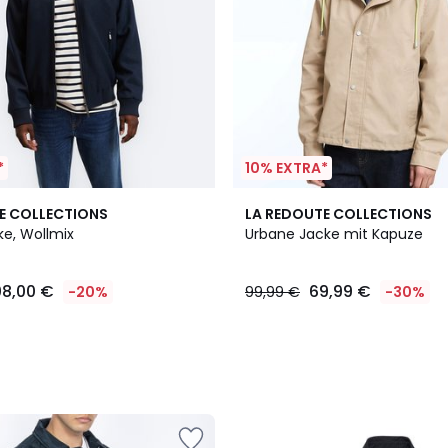
*
10% EXTRA*
E COLLECTIONS
LA REDOUTE COLLECTIONS
e, Wollmix
Urbane Jacke mit Kapuze
08,00 €
69,99 €
-20%
99,99 €
-30%