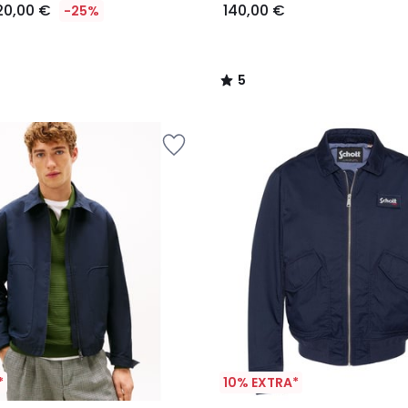
20,00 €
140,00 €
-25%
5
/
5
*
10% EXTRA*