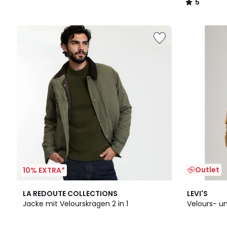
5
/
5
Outlet
10% EXTRA*
4,6
LA REDOUTE COLLECTIONS
LEVI'S
/ 5
Jacke mit Velourskragen 2 in 1
Velours- u