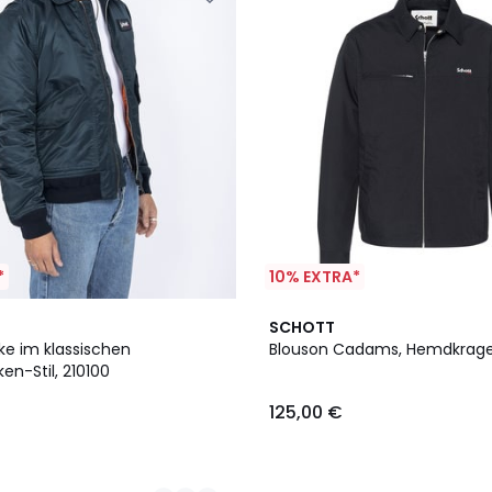
*
10% EXTRA*
SCHOTT
ke im klassischen
Blouson Cadams, Hemdkrag
n-Stil, 210100
125,00 €