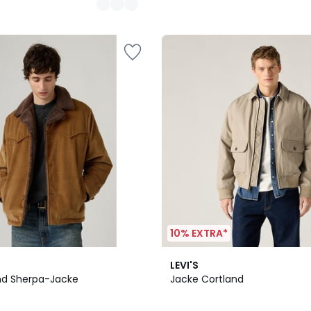
10% EXTRA*
2
5
LEVI'S
Farben
/
nd Sherpa-Jacke
Jacke Cortland
5