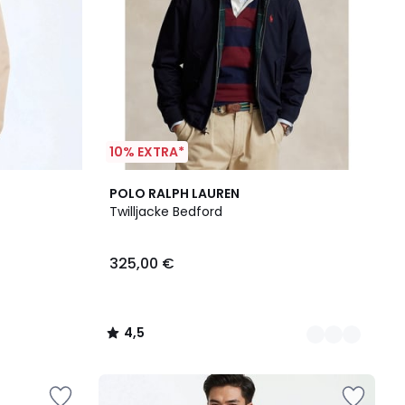
10% EXTRA*
2
4,5
POLO RALPH LAUREN
Farben
/ 5
Twilljacke Bedford
325,00 €
4,5
/
5