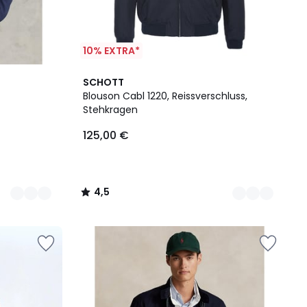
10% EXTRA*
2
4,5
SCHOTT
Farben
/ 5
Blouson Cabl 1220, Reissverschluss,
Stehkragen
125,00 €
4,5
/
5