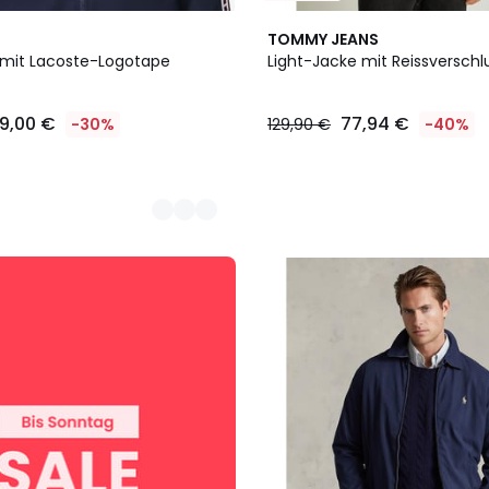
TOMMY JEANS
 mit Lacoste-Logotape
Light-Jacke mit Reissverschl
19,00 €
77,94 €
-30%
129,90 €
-40%