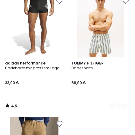
4,5
adidas Performance
2
TOMMY HILFIGER
/ 5
Badeboxer mit grossem Logo
Badeshorts
Farben
33,00 €
69,90 €
4,5
/
5