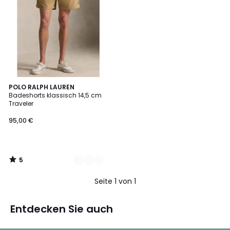
5
2
POLO RALPH LAUREN
/
Badeshorts klassisch 14,5 cm
Farben
5
Traveler
95,00 €
5
/
5
Seite 1 von 1
Entdecken Sie auch