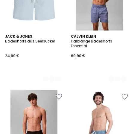
3
JACK & JONES
3
CALVIN KLEIN
Badeshorts aus Seersucker
Halblange Badeshorts
Farben
Farben
Essential
24,99 €
69,90 €