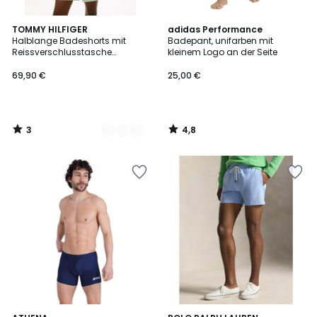
3
4,8
7
TOMMY HILFIGER
adidas Performance
/
/ 5
Halblange Badeshorts mit
Badepant, unifarben mit
Farben
5
Reissverschlusstasche
kleinem Logo an der Seite
ORIGINAL
69,90 €
25,00 €
3
4,8
/
/
5
5