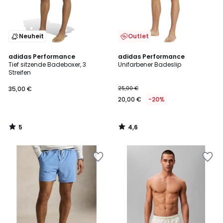
Neuheit
Outlet
5
4,6
adidas Performance
adidas Performance
/
/ 5
Tief sitzende Badeboxer, 3
Unifarbener Badeslip
5
Streifen
35,00 €
25,00 €
20,00 €
-20%
5
4,6
/
/
5
5