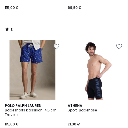
115,00 €
69,90 €
3
/
5
5
POLO RALPH LAUREN
ATHENA
/
Badeshorts klassisch 14,5 cm
Sport-Badehose
5
Traveler
115,00 €
21,90 €