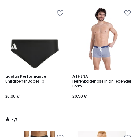
5
4,7
adidas Performance
ATHENA
/ 5
Unifarbener Badeslip
Herrenbadehose in anliegender
Form
20,00 €
20,90 €
4,7
/
5