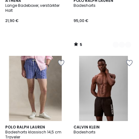
5
ATHENA
6
POLO RALPH LAUREN
/
Lange Badeboxer, verstärkter
Badeshorts
Farben
5
Halt
21,90 €
95,00 €
5
/
5
3
POLO RALPH LAUREN
CALVIN KLEIN
/
Badeshorts klassisch 14,5 cm
Badeshorts
5
Traveler