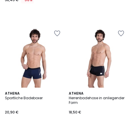
3
ATHENA
ATHENA
/
Sportliche Badeboxer
Herrenbadehose in anliegender
5
Form
20,90 €
18,50 €