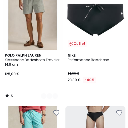
Outlet
5
4
POLO RALPH LAUREN
NIKE
/
Klassische Badeshorts Traveler
Performance Badehose
Farben
5
14,6 cm
125,00 €
38,99 €
23,39 €
-40%
5
/
5