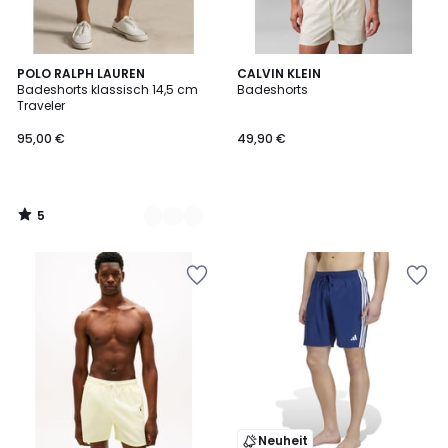
5
4
POLO RALPH LAUREN
CALVIN KLEIN
/
Badeshorts klassisch 14,5 cm
Badeshorts
Farben
5
Traveler
95,00 €
49,90 €
5
/
5
Neuheit