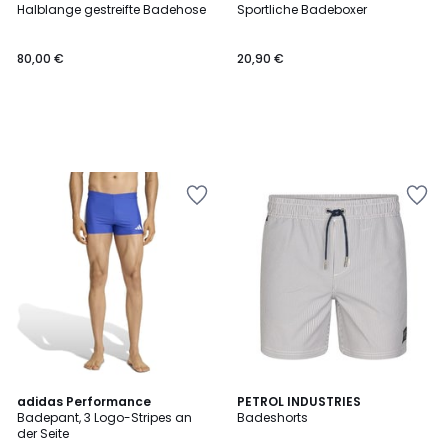
Halblange gestreifte Badehose
Sportliche Badeboxer
80,00 €
20,90 €
4,8
adidas Performance
PETROL INDUSTRIES
/ 5
Badepant, 3 Logo-Stripes an
Badeshorts
der Seite