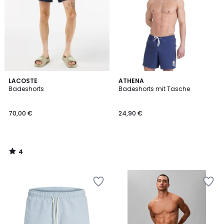
4
LACOSTE
ATHENA
/
Badeshorts
Badeshorts mit Tasche
5
70,00 €
24,90 €
4
/
5