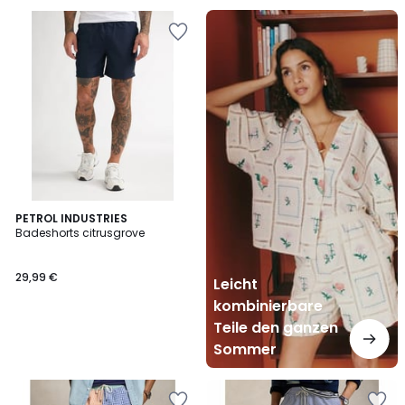
Leicht
kombinierbare
Teile
den
ganzen
Sommer
PETROL INDUSTRIES
Badeshorts citrusgrove
29,99 €
Leicht
kombinierbare
Teile den ganzen
Sommer