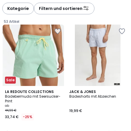
Kategorie
Filtern und sortieren
53 Artikel
Sale
5
5
2
LA REDOUTE COLLECTIONS
2
JACK & JONES
/
/
Badebermuda mit Seersucker-
Badeshorts mit Abzeichen
Farben
Farben
5
5
Print
Ab
ab
44,99 €
19,99 €
33,74
33,74 €
-25%
€
Statt
44,99