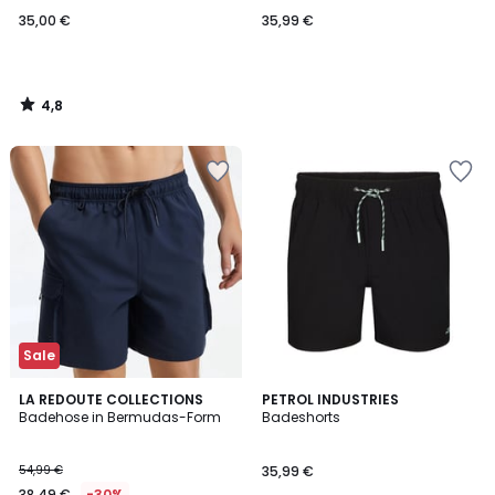
35,00 €
35,99 €
4,8
/
5
Sale
LA REDOUTE COLLECTIONS
PETROL INDUSTRIES
Badehose in Bermudas-Form
Badeshorts
54,99 €
35,99 €
38,49 €
-30%