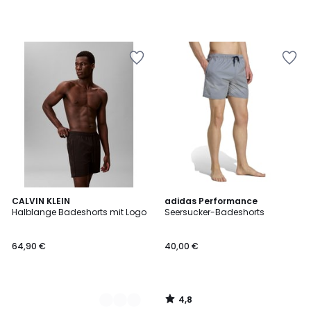
4,8
2
CALVIN KLEIN
adidas Performance
/ 5
Halblange Badeshorts mit Logo
Seersucker-Badeshorts
Farben
64,90 €
40,00 €
4,8
/