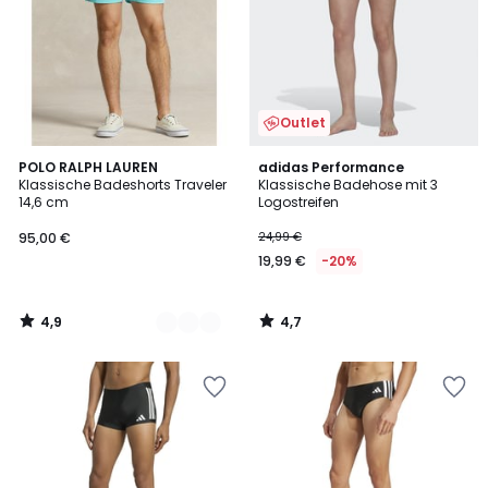
Outlet
4,9
4,7
5
POLO RALPH LAUREN
adidas Performance
/ 5
/ 5
Klassische Badeshorts Traveler
Klassische Badehose mit 3
Farben
14,6 cm
Logostreifen
95,00 €
24,99 €
19,99 €
-20%
4,9
4,7
/
/
5
5