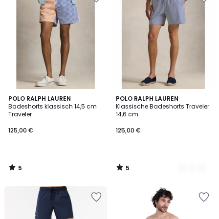
5
5
POLO RALPH LAUREN
3
POLO RALPH LAUREN
/
/
Badeshorts klassisch 14,5 cm
Klassische Badeshorts Traveler
Farben
5
5
Traveler
14,6 cm
125,00 €
125,00 €
5
5
/
/
5
5