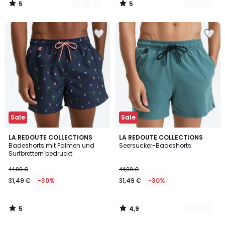
5
5
€
/
/
5
5
25%
Rabatt
angewendet.
Sale
Sale
5
4,9
LA REDOUTE COLLECTIONS
2
LA REDOUTE COLLECTIONS
/
/ 5
Badeshorts mit Palmen und
Seersucker-Badeshorts
Farben
5
Surfbrettern bedruckt
44,99 €
44,99 €
31,49 €
-30%
31,49 €
-30%
5
4,9
/
/
5
5