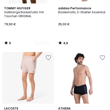
5
4,9
3
TOMMY HILFIGER
adidas Performance
/
/ 5
Halblange Badeshorts mit
Badeshorts, 3-Streifen Essential
Farben
5
Taschen ORIGINAL
79,90 €
35,00 €
5
4,9
/
/
5
5
LACOSTE
ATHENA