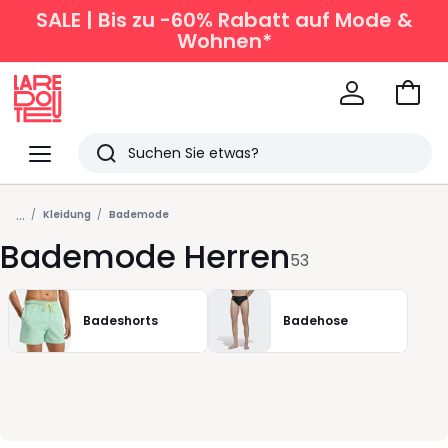
SALE | Bis zu -60% Rabatt auf Mode &
Wohnen*
Zum
Ware
La
Redoute
Menü
Suchen
Zuletzt
...
angesehen
Kleidung
Bademode
Bademode Herren
Artikel
53
Badeshorts
Badehose