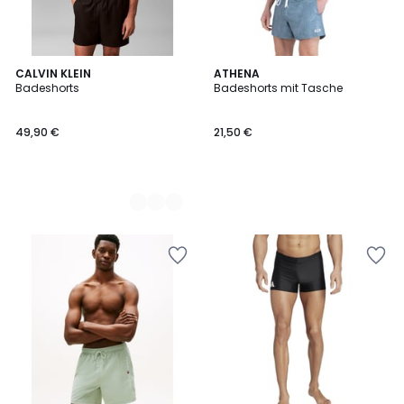
3
CALVIN KLEIN
ATHENA
Badeshorts
Badeshorts mit Tasche
Farben
49,90 €
21,50 €