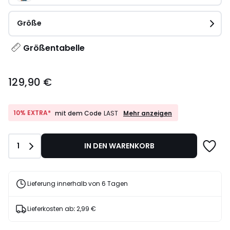
Größe
Größentabelle
129,90
129,90 €
€.
10%
10% EXTRA*
Mehr anzeigen
mit dem Code
LAST
EXTRA*
mit
dem
Anzahl
1
IN DEN WARENKORB
Code
LAST
Lieferung innerhalb von 6 Tagen
Lieferkosten ab
:
2,99 €