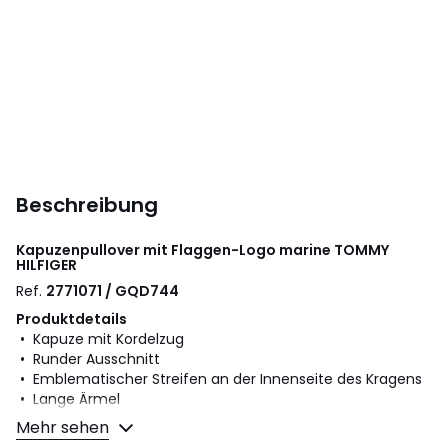
Beschreibung
Kapuzenpullover mit Flaggen-Logo marine
TOMMY
HILFIGER
Ref.
2771071 / GQD744
Produktdetails
• Kapuze mit Kordelzug
• Runder Ausschnitt
• Emblematischer Streifen an der Innenseite des Kragens
• Lange Ärmel
• Aufgesticktes Tommy Hilfiger NYC-Logo auf der Brust
Mehr sehen
• Länge: Standard