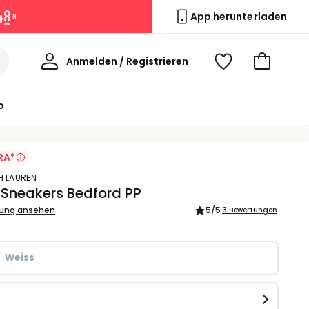
4
8
App herunterladen
M
Willkommen
Anmelden / Registrieren
Voir
Zum
ma
Warenkor
wishlist
o
RA*
PH LAUREN
Sneakers Bedford PP
bung ansehen
5
/5
3 Bewertungen
Weiss
e