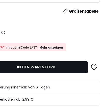
l
Größentabelle
 €
10%
RA*
Mehr anzeigen
mit dem Code
LAST
EXTRA*
mit
dem
Code
IN DEN WARENKORB
LAST
ferung innerhalb von 6 Tagen
ferkosten ab
:
2,99 €