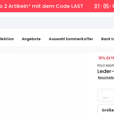
0
1
0
5
 2 Artikeln* mit dem Code LAST
T
S
llektion
Angebote
Auswahl Sommerkoffer
Back t
10% EXT
POLO RAL
Leder-
Beschrei
Größ