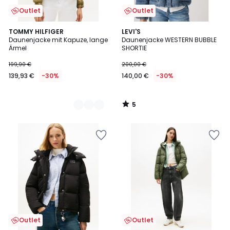
Outlet
Outlet
5
2
TOMMY HILFIGER
LEVI'S
/
Daunenjacke mit Kapuze, lange
Daunenjacke WESTERN BUBBLE
Farben
5
Ärmel
SHORTIE
199,90 €
200,00 €
139,93 €
-30%
140,00 €
-30%
5
/
5
Outlet
Outlet