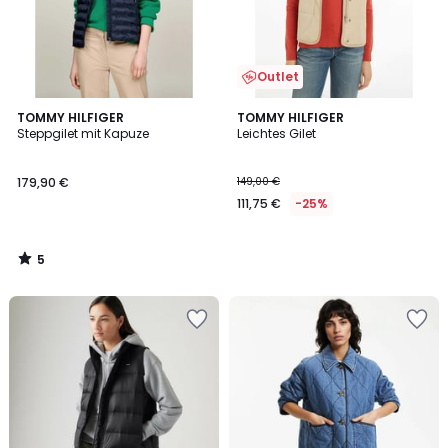
Outlet
5
TOMMY HILFIGER
TOMMY HILFIGER
/
Steppgilet mit Kapuze
Leichtes Gilet
5
179,90 €
149,00 €
111,75 €
-25%
5
/
5