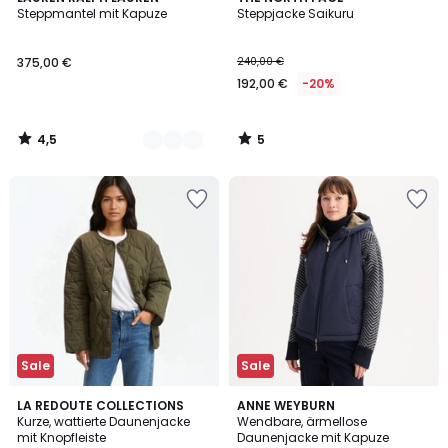
/ 5
/
Steppmantel mit Kapuze
Steppjacke Saikuru
Farben
5
375,00 €
240,00 €
192,00 €
-20%
4,5
5
/
/
5
5
Sale
Sale
4,8
5
3
LA REDOUTE COLLECTIONS
3
ANNE WEYBURN
/ 5
/
Kurze, wattierte Daunenjacke
Wendbare, ärmellose
Farben
Farben
5
mit Knopfleiste
Daunenjacke mit Kapuze