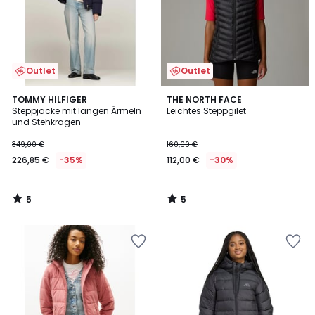
Outlet
Outlet
5
5
TOMMY HILFIGER
THE NORTH FACE
/
/
Steppjacke mit langen Ärmeln
Leichtes Steppgilet
5
5
und Stehkragen
349,00 €
160,00 €
226,85 €
-35%
112,00 €
-30%
5
5
/
/
5
5