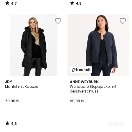
4,7
4,8
/
/
5
5
Neuheit
4,5
JDY
2
ANNE WEYBURN
/ 5
Mantel mit Kapuze
Wendbare Steppjacke mit
Farben
Reissverschluss
79,99 €
69,99 €
4,5
/
5