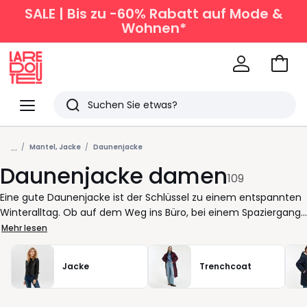
SALE | Bis zu -60% Rabatt auf Mode &
Wohnen*
Zum
Ware
La
Redoute
Menü
Suchen
Zuletzt
...
angesehen
Mantel, Jacke
Daunenjacke
Daunenjacke damen
Artikel
109
Eine gute Daunenjacke ist der Schlüssel zu einem entspannten
Winteralltag. Ob auf dem Weg ins Büro, bei einem Spaziergang
oder im Wochenendprogramm sie hält warm, lässt sich leicht
Mehr lesen
kombinieren und sorgt dafür, dass Sie sich in jeder Situation
wohlfühlen. Ihr Vorteil: Sie schützt zuverlässig vor Kälte, ohne
Jacke
Trenchcoat
aufzutragen, und bleibt dabei angenehm leicht. Bei La Redoute
finden Sie Modelle, die sich Ihrem Lebensrhythmus anpassen.
Kurze Schnitte für aktive Tage, längere Formen für zusätzlichen