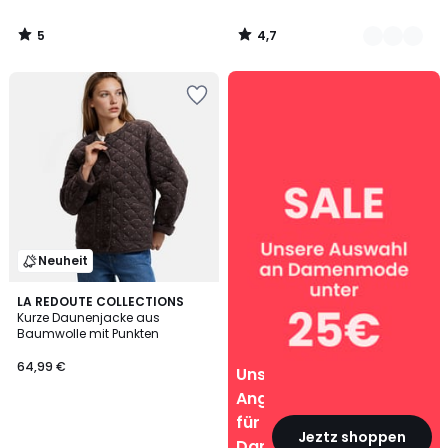
5
4,7
/
/
5
5
Unsere
Angebote
für
Damen
Neuheit
LA REDOUTE COLLECTIONS
Kurze Daunenjacke aus
Baumwolle mit Punkten
64,99 €
Unsere
Angebote
für
Jeztz shoppen
Damen