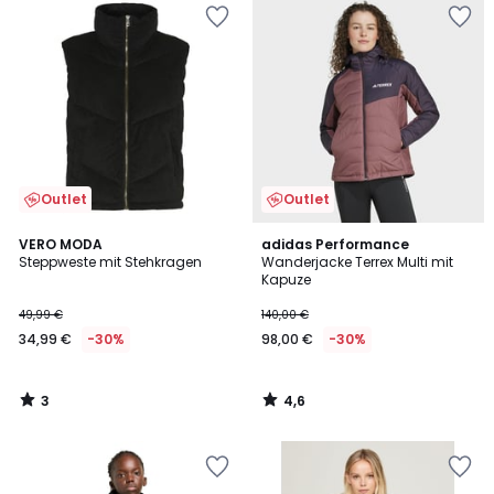
Outlet
Outlet
3
4,6
VERO MODA
adidas Performance
/
/ 5
Steppweste mit Stehkragen
Wanderjacke Terrex Multi mit
5
Kapuze
49,99 €
140,00 €
34,99 €
-30%
98,00 €
-30%
3
4,6
/
/
5
5