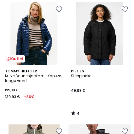
Outlet
4
TOMMY HILFIGER
PIECES
/
Kurze Daunenjacke mit Kapuze,
Steppjacke
5
lange Ärmel
199,90 €
49,99 €
139,93 €
-30%
4
/
5