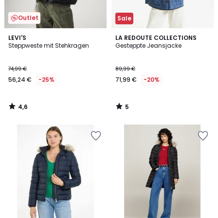
Outlet
Sale
4,6
5
LEVI'S
LA REDOUTE COLLECTIONS
/ 5
/
Steppweste mit Stehkragen
Gesteppte Jeansjacke
5
74,99 €
89,99 €
56,24 €
-25%
71,99 €
-20%
4,6
5
/
/
5
5