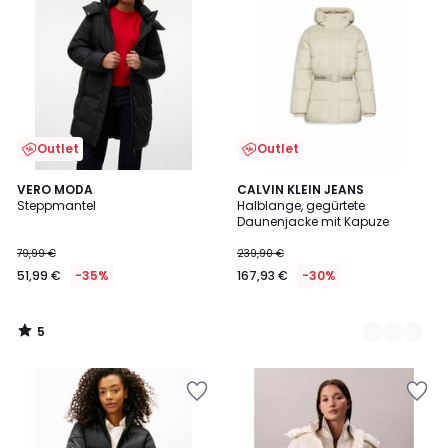
Outlet
Outlet
5
VERO MODA
2
CALVIN KLEIN JEANS
/
Steppmantel
Halblange, gegürtete
Farben
5
Daunenjacke mit Kapuze
79,99 €
239,90 €
51,99 €
-35%
167,93 €
-30%
5
/
5