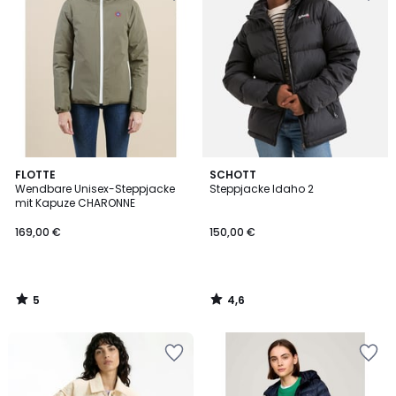
5
4,6
FLOTTE
SCHOTT
/
/ 5
Wendbare Unisex-Steppjacke
Steppjacke Idaho 2
5
mit Kapuze CHARONNE
169,00 €
150,00 €
5
4,6
/
/
5
5