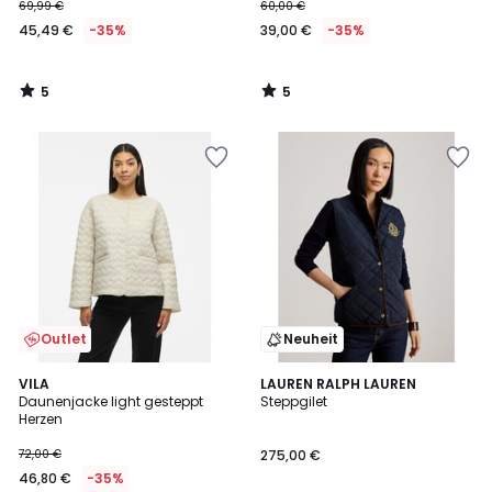
Stoff
69,99 €
60,00 €
45,49 €
-35%
39,00 €
-35%
5
5
/
/
5
5
Outlet
Neuheit
4
VILA
LAUREN RALPH LAUREN
/
Daunenjacke light gesteppt
Steppgilet
5
Herzen
72,00 €
275,00 €
46,80 €
-35%