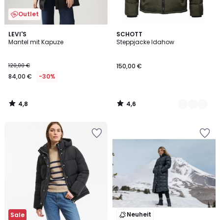
Outlet
4,8
4,6
LEVI'S
2
SCHOTT
/ 5
/ 5
Mantel mit Kapuze
Steppjacke Idahow
Farben
120,00 €
150,00 €
84,00 €
-30%
4,8
4,6
/
/
5
5
Neuheit
Sale