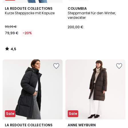
4,5
LA REDOUTE COLLECTIONS
COLUMBIA
/ 5
Kurze Steppjacke mit Kapuze
Steppmantel für den Winter,
verdeckter
99,99 €
200,00 €
79,99 €
-20%
4,5
/
5
Sale
Sale
4,4
4,3
LA REDOUTE COLLECTIONS
2
ANNE WEYBURN