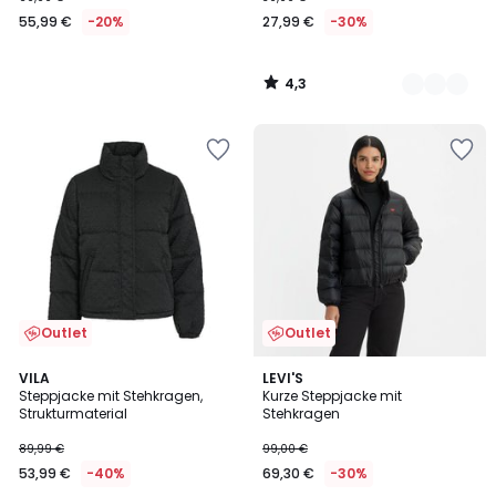
€
55,99 €
-20%
27,99 €
-30%
Statt
69,99
€
4,3
20%
/
5
Rabatt
angewendet.
Outlet
Outlet
5
4,7
VILA
2
LEVI'S
/
/ 5
Steppjacke mit Stehkragen,
Kurze Steppjacke mit
Farben
5
Strukturmaterial
Stehkragen
89,99 €
99,00 €
53,99 €
-40%
69,30 €
-30%