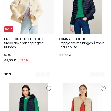
Sale
3
2
LA REDOUTE COLLECTIONS
2
TOMMY HILFIGER
/
Steppjacke mit geprägten
Steppjacke mit langen Ärmeln
Farben
Farben
5
Blumen
und Kapuze
69,99 €
199,90 €
48,99 €
-30%
3
/
5