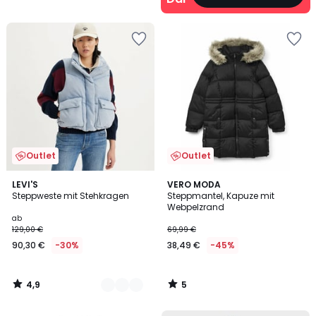
Outlet
Outlet
4,9
5
3
LEVI'S
VERO MODA
/ 5
/
Steppweste mit Stehkragen
Steppmantel, Kapuze mit
Farben
5
Webpelzrand
ab
129,00 €
69,99 €
90,30 €
-30%
38,49 €
-45%
4,9
5
/
/
5
5