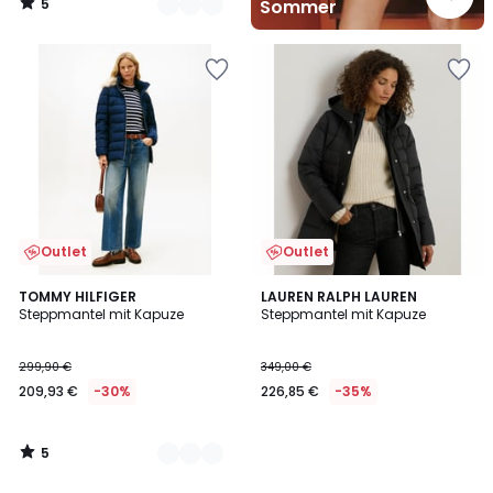
5
Sommer
/
5
Outlet
Outlet
5
2
TOMMY HILFIGER
LAUREN RALPH LAUREN
/
Steppmantel mit Kapuze
Steppmantel mit Kapuze
Farben
5
299,90 €
349,00 €
209,93 €
-30%
226,85 €
-35%
5
/
5