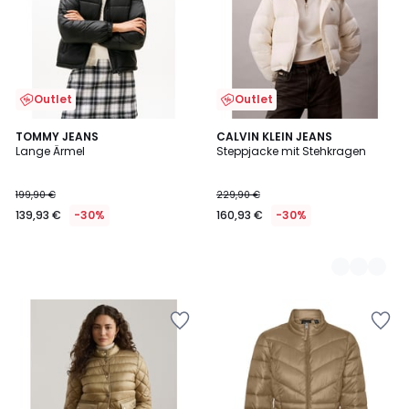
Outlet
Outlet
TOMMY JEANS
2
CALVIN KLEIN JEANS
Lange Ärmel
Steppjacke mit Stehkragen
Farben
199,90 €
229,90 €
139,93 €
-30%
160,93 €
-30%