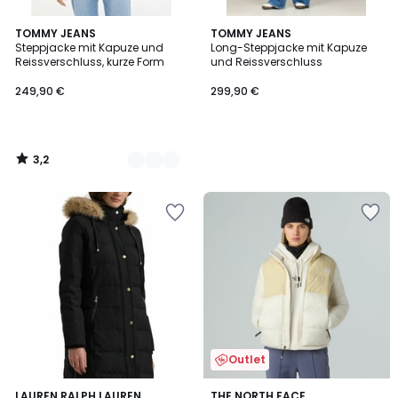
3,2
2
TOMMY JEANS
TOMMY JEANS
/ 5
Steppjacke mit Kapuze und
Long-Steppjacke mit Kapuze
Farben
Reissverschluss, kurze Form
und Reissverschluss
249,90 €
299,90 €
3,2
/
5
Outlet
4,5
5
2
LAUREN RALPH LAUREN
THE NORTH FACE