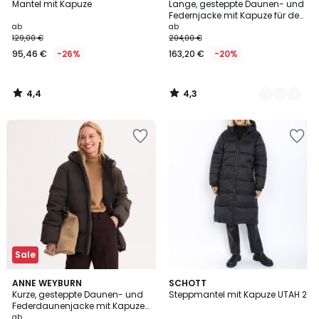
/ 5
/ 5
Mantel mit Kapuze
Lange, gesteppte Daunen- und
Farben
Federnjacke mit Kapuze für den
Hochwinter
ab
ab
129,00 €
204,00 €
95,46 €
-26%
163,20 €
-20%
4,4
4,3
/
/
5
5
Sale
4,6
4,6
2
ANNE WEYBURN
SCHOTT
/ 5
/ 5
Kurze, gesteppte Daunen- und
Steppmantel mit Kapuze UTAH 2
Farben
Federdaunenjacke mit Kapuze
für den Hochwinter
ab