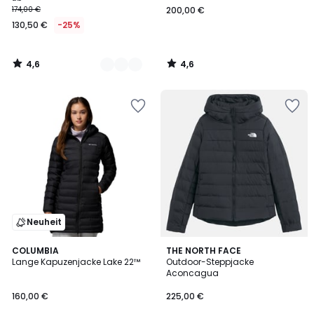
174,00 €
200,00 €
130,50 €
-25%
4,6
4,6
/
/
5
5
Neuheit
4,7
COLUMBIA
THE NORTH FACE
/ 5
Lange Kapuzenjacke Lake 22™
Outdoor-Steppjacke
Aconcagua
160,00 €
225,00 €