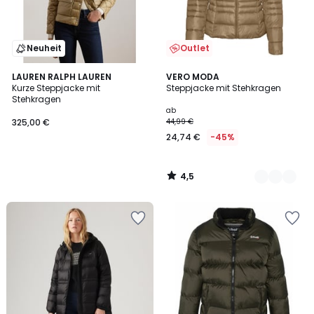
Neuheit
Outlet
4,5
LAUREN RALPH LAUREN
2
VERO MODA
/ 5
Kurze Steppjacke mit
Steppjacke mit Stehkragen
Farben
Stehkragen
ab
325,00 €
44,99 €
24,74 €
-45%
4,5
/
5