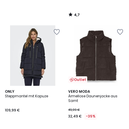
4,7
/
5
Outlet
4,7
4,8
ONLY
VERO MODA
/ 5
/ 5
Steppmantel mit Kapuze
Ärmellose Daunenjacke aus
Samt
109,99 €
49,99 €
32,49 €
-35%