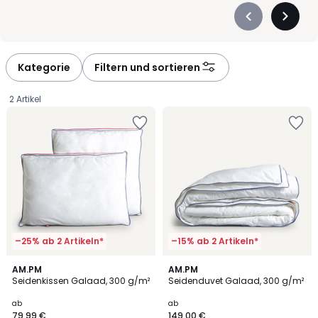
Précédent
Suivan
-
-
défiler
défiler
à
à
Kategorie
Filtern und sortieren
gauche
droite
2 Artikel
–25% ab 2 Artikeln*
–15% ab 2 Artikeln*
3,8
4,6
AM.PM
AM.PM
/ 5
/ 5
Seidenkissen Galaad, 300 g/m²
Seidenduvet Galaad, 300 g/m²
Ab
ab
ab
79,99 €
149,00 €