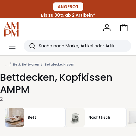
ANGEBOT
Bis zu 30% ab 2 Artikeln*
Zum
Ware
La
Redoute
Menü
Suchen
Zuletzt
...
angesehen
Bett, Bettwaren
Bettdecke, Kissen
Bettdecken, Kopfkissen
Artikel
AMPM
2
Bett
Nachttisch