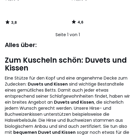
79,99
€.
4,6
3,8
/
/
5
5
Seite 1 von 1
Alles über:
Zum Kuscheln schön: Duvets und
Kissen
Eine Stütze für den Kopf und eine angenehme Decke zum
Zudecken:
Duvets und Kissen
sind wichtige Bestandteile
eines gemütliches Betts. Damit auch jeder etwas
entsprechend seiner Schlafgewohnheiten findet, haben wir
ein breites Angebot an
Duvets und Kissen
, die sicherlich
jedem Wunsch gerecht werden. Unsere Hirse- und
Buchweizenkissen unterstützen beispielsweise die
Halswirbelsäule. Die Hirse und Buchweizen stammen aus
biologischem Anbau und sind auch zertifiziert. Sie tun also
mit
bequemen Duvet und Kissen
sogar noch etwas für die