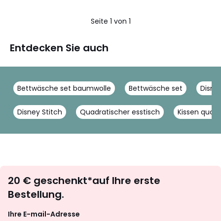
Seite 1 von 1
Entdecken Sie auch
Bettwäsche set baumwolle
Bettwäsche set
Disne
Disney Stitch
Quadratischer esstisch
Kissen quadr
Newsletter
20 € geschenkt*auf Ihre erste
abonnieren
Bestellung.
Ihre E-mail-Adresse