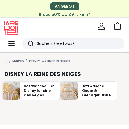
ANGEBOT
Bis zu 50% ab 2 Artikeln*
Zum
Ware
La
Redoute
Menü
Suchen
Zuletzt
...
angesehen
Marken
DISNEY LA REINE DES NEIGES
Artikel
DISNEY LA REINE DES NEIGES
Bettwäsche-Set
Bettwäsche
Disney la reine
Kinder &
des neiges
Teenager Disney
la reine des
neiges