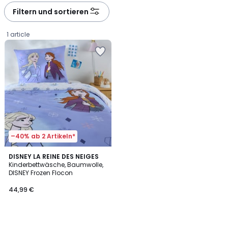
Filtern und sortieren
1 article
–40% ab 2 Artikeln*
DISNEY LA REINE DES NEIGES
Kinderbettwäsche, Baumwolle,
DISNEY Frozen Flocon
44,99
44,99 €
€.