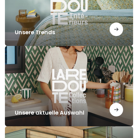
Unsere Trends
Unsere
aktuelle
Auswahl
Unsere aktuelle Auswahl
Unsere
Inspirationen