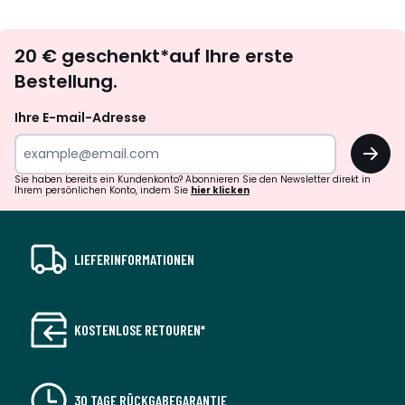
défiler
défile
à
à
Newsletter
gauche
droit
20 € geschenkt*auf Ihre erste
abonnieren
Bestellung.
Ihre E-mail-Adresse
OK
Sie haben bereits ein Kundenkonto? Abonnieren Sie den Newsletter direkt in
Ihrem persönlichen Konto, indem Sie
hier klicken
LIEFERINFORMATIONEN
KOSTENLOSE RETOUREN*
30 TAGE RÜCKGABEGARANTIE