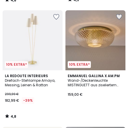
4,8
35%
/
/
5
5
Rabatt
angewendet.
10% EXTRA*
10% EXTRA*
4,8
LA REDOUTE INTERIEURS
EMMANUEL GALLINA X AM.PM
/ 5
Dreifach-Stehlampe Amaya,
Wand-/Deckenleuchte
Messing, Leinen & Rattan
MISTINGUETT aus ziseliertem
Glas und Messing
299,99 €
159,00 €
182,99 €
-39%
4,8
/
5