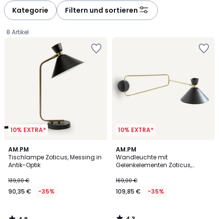
à
à
Kategorie
Filtern und sortieren
gauche
droite
8 Artikel
10% EXTRA*
10% EXTRA*
4,8
4,3
AM.PM
AM.PM
/ 5
/ 5
Tischlampe Zoticus, Messing in
Wandleuchte mit
Antik-Optik
Gelenkelementen Zoticus,
90,35
Messing in Antikoptik
139,00 €
169,00 €
€
90,35 €
-35%
109,85 €
-35%
Statt
139,00
€
4,3