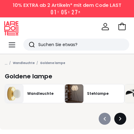
10% EXTRA
ab 2 Artikeln* mit dem Code LAST
0
1
0
5
2
7
T
S
M
Zum
Ware
La
Redoute
Menü
Suchen
Zuletzt
...
angesehen
Wandleuchte
Goldene lampe
Artikel
Goldene lampe
Wandleuchte
Stehlampe
Précédent
Suivan
-
-
défiler
défiler