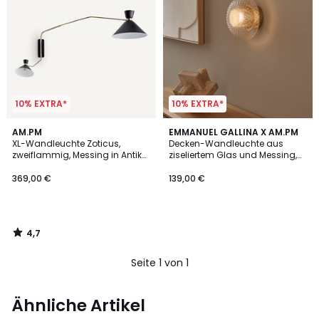
10% EXTRA*
10% EXTRA*
4,7
AM.PM
EMMANUEL GALLINA X AM.PM
/ 5
XL-Wandleuchte Zoticus,
Decken-Wandleuchte aus
zweiflammig, Messing in Antik-
ziseliertem Glas und Messing,
Optik
Durchmesser 20 cm,
MISTINGUETT
369,00 €
139,00 €
4,7
/
5
Seite 1 von 1
Ähnliche Artikel