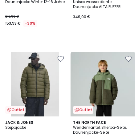
Daunenjacke Winter 12-16 Jahre
Unisex wasserdichte
Daunenjacke ALTA PUFFER
JACKET
219,90 €
349,00 €
153,93 €
-30%
Outlet
Outlet
4,5
JACK & JONES
THE NORTH FACE
/ 5
Steppjacke
Wendemantel, Sherpa-Seite,
Daunenjacke-Seite