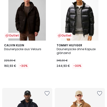
Outlet
Outlet
CALVIN KLEIN
TOMMY HILFIGER
Daunenjacke aus Velours
Daunenjacke ohne Kapuze
glänzend
229,90 €
349,90 €
160,93 €
-30%
244,93 €
-30%