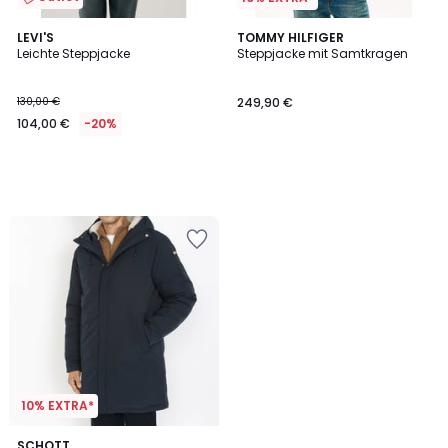
LEVI'S
TOMMY HILFIGER
Leichte Steppjacke
Steppjacke mit Samtkragen
130,00 €
249,90 €
104,00 €
-20%
10% EXTRA*
5
SCHOTT