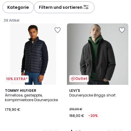
défiler
défiler
à
à
Kategorie
Filtern und sortieren
gauche
droite
39 Artikel
Outlet
10% EXTRA*
4,8
2
TOMMY HILFIGER
2
LEVI'S
/ 5
Ärmellose, gesteppte,
Daunenjacke Briggs short
Farben
Farben
komprimierbare Daunenjacke
179,90
179,90 €
210,00 €
€.
168,00 €
-20%