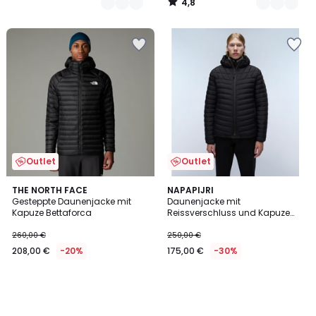
4,8
/
5
Outlet
Outlet
THE NORTH FACE
NAPAPIJRI
Gesteppte Daunenjacke mit
Daunenjacke mit
Kapuze Bettaforca
Reissverschluss und Kapuze
Lapaz
260,00 €
250,00 €
208,00 €
-20%
175,00 €
-30%