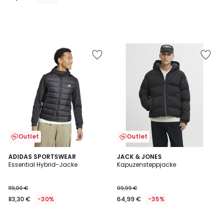
Outlet
Outlet
5
5
ADIDAS SPORTSWEAR
2
JACK & JONES
/
/
Essential Hybrid-Jacke
Kapuzensteppjacke
Farben
5
5
119,00 €
99,99 €
83,30 €
-30%
64,99 €
-35%