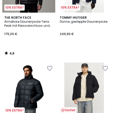
10% EXTRA*
10% EXTRA*
4,8
THE NORTH FACE
TOMMY HILFIGER
/ 5
Ärmellose Daunenjacke Terra
Dünne, gesteppte Daunenjacke
Peak mit Reissverschluss und
Kapuze
175,00 €
249,90 €
4,8
/
5
Outlet
10% EXTRA*