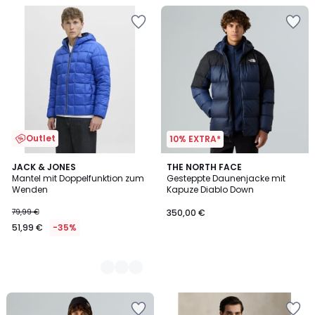
Outlet
10% EXTRA*
2
JACK & JONES
THE NORTH FACE
Mantel mit Doppelfunktion zum
Gesteppte Daunenjacke mit
Farben
Wenden
Kapuze Diablo Down
79,99 €
350,00 €
51,99 €
-35%