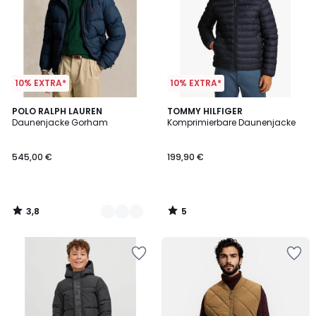
10% EXTRA*
10% EXTRA*
3,8
5
2
POLO RALPH LAUREN
TOMMY HILFIGER
/ 5
/
Daunenjacke Gorham
Komprimierbare Daunenjacke
Farben
5
545,00 €
199,90 €
3,8
5
/
/
5
5