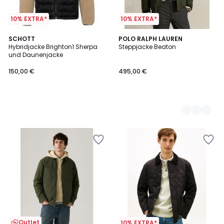
10% EXTRA*
10% EXTRA*
SCHOTT
2
POLO RALPH LAUREN
Hybridjacke Brighton1 Sherpa
Steppjacke Beaton
Farben
und Daunenjacke
150,00 €
495,00 €
Outlet
10% EXTRA*