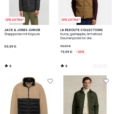
10% EXTRA*
10% EXTRA*
5
5
JACK & JONES JUNIOR
2
LA REDOUTE COLLECTIONS
/
/
Steppjacke mit Kapuze
Kurze, gesteppte, ärmellose
Farben
5
5
Daunenjacke für die
Übergangszeit
59,99 €
99,99 €
79,99 €
-20%
5
5
/
/
5
5