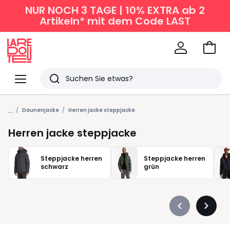
NUR NOCH 3 TAGE | 10% EXTRA ab 2
Artikeln* mit dem Code LAST
Zum
Ware
La
Redoute
Menü
Suchen
Zuletzt
...
angesehen
Daunenjacke
Herren jacke steppjacke
Artikel
Herren jacke steppjacke
Steppjacke herren
Steppjacke herren
schwarz
grün
Précédent
Suivan
-
-