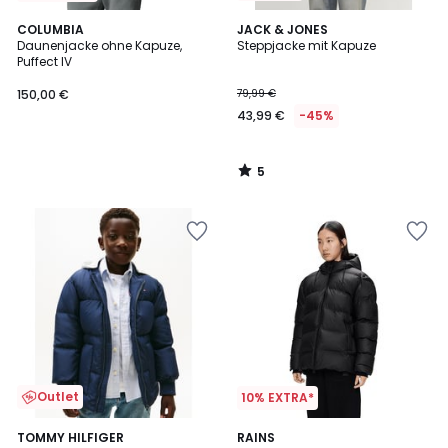
5
COLUMBIA
JACK & JONES
/
Daunenjacke ohne Kapuze,
Steppjacke mit Kapuze
5
Puffect IV
150,00 €
79,99 €
43,99 €
-45%
5
/
5
Outlet
10% EXTRA*
TOMMY HILFIGER
RAINS