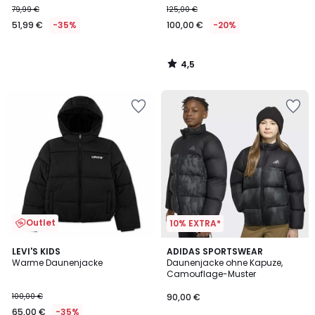
79,99 €
125,00 €
51,99 €
-35%
100,00 €
-20%
4,5
/
5
Outlet
10% EXTRA*
LEVI'S KIDS
ADIDAS SPORTSWEAR
Warme Daunenjacke
Daunenjacke ohne Kapuze,
Camouflage-Muster
100,00 €
90,00 €
65,00 €
-35%