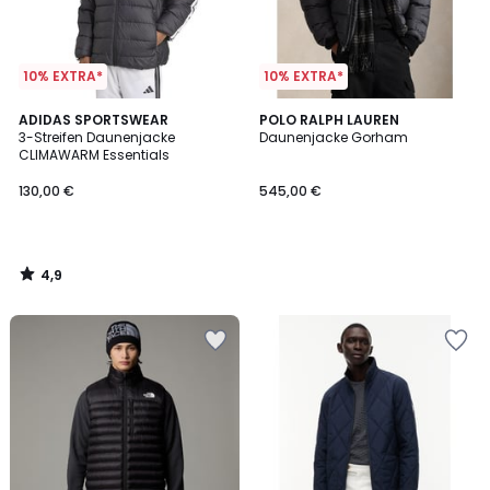
10% EXTRA*
10% EXTRA*
4,9
ADIDAS SPORTSWEAR
POLO RALPH LAUREN
/ 5
3-Streifen Daunenjacke
Daunenjacke Gorham
CLIMAWARM Essentials
130,00 €
545,00 €
4,9
/
5