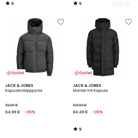
5
5
/
/
5
5
Outlet
Outlet
5
JACK & JONES
JACK & JONES
/
Kapuzensteppjacke
Mantel mit Kapuze
5
99,99 €
129,99 €
64,99 €
-35%
84,49 €
-35%
5
/
5