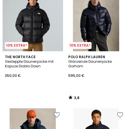
10% EXTRA*
10% EXTRA*
3,8
THE NORTH FACE
POLO RALPH LAUREN
/ 5
Gesteppte Daunenjacke mit
Glänzende Daunenjacke
Kapuze Diablo Down
Gorham
350,00 €
595,00 €
3,8
/
5