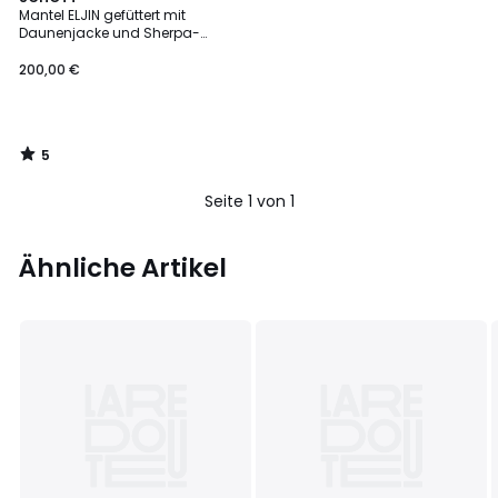
/
Mantel ELJIN gefüttert mit
5
Daunenjacke und Sherpa-
Kapuze
200,00 €
5
/
5
Seite 1 von 1
Ähnliche Artikel