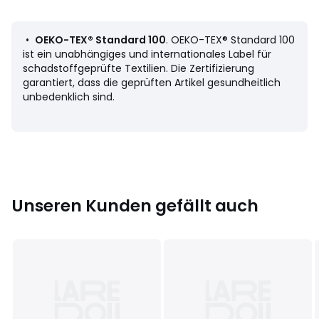
• Bitte beachten Sie die Pflegehinweise auf dem Etikett
•
OEKO-TEX® Standard 100
. OEKO-TEX® Standard 100
ist ein unabhängiges und internationales Label für
schadstoffgeprüfte Textilien. Die Zertifizierung
Farbe:
Schwarz
garantiert, dass die geprüften Artikel gesundheitlich
Größe
T1, T2, T3, T4
unbedenklich sind.
Unseren Kunden gefällt auch