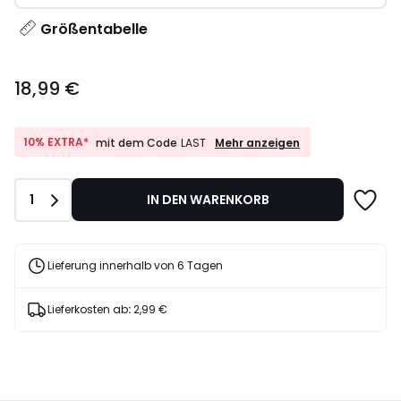
Größentabelle
18,99
18,99 €
€.
10%
10% EXTRA*
Mehr anzeigen
mit dem Code
LAST
EXTRA*
mit
dem
Anzahl
1
IN DEN WARENKORB
Code
LAST
Lieferung innerhalb von 6 Tagen
Lieferkosten ab
:
2,99 €