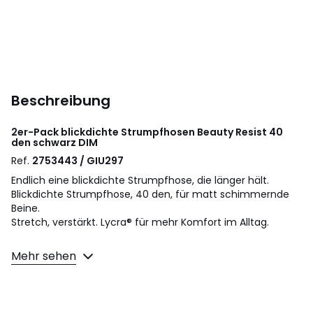
Beschreibung
2er-Pack blickdichte Strumpfhosen Beauty Resist 40
den schwarz
DIM
Ref.
2753443 / GIU297
Endlich eine blickdichte Strumpfhose, die länger hält.
Blickdichte Strumpfhose, 40 den, für matt schimmernde
Beine.
Stretch, verstärkt. Lycra® für mehr Komfort im Alltag.
Produktdetails
Mehr sehen
• 40 den
Material und Pflege
• 95% Polyamid, 5% Elasthan