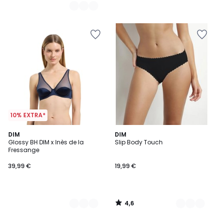
10% EXTRA*
4,6
2
DIM
3
DIM
/ 5
Glossy BH DIM x Inès de la
Slip Body Touch
Farben
Farben
Fressange
39,99 €
19,99 €
4,6
/
5