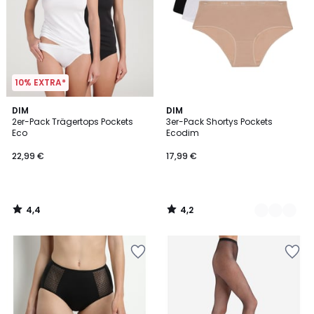
10% EXTRA*
4,4
4,2
DIM
3
DIM
/ 5
/ 5
2er-Pack Trägertops Pockets
3er-Pack Shortys Pockets
Farben
Eco
Ecodim
22,99 €
17,99 €
4,4
4,2
/
/
5
5