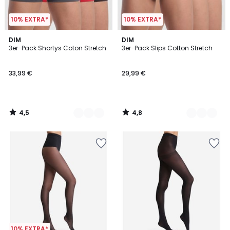
10% EXTRA*
10% EXTRA*
4,5
4,8
8
DIM
3
DIM
/ 5
/ 5
3er-Pack Shortys Coton Stretch
3er-Pack Slips Cotton Stretch
Farben
Farben
33,99 €
29,99 €
4,5
4,8
/
/
5
5
10% EXTRA*