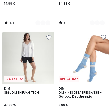
14,99 €
34,99 €
4,4
5
/
/
5
5
10% EXTRA*
10% EXTRA*
2
DIM
2
DIM
Shirt DIM THERMAL TECH
DIM x INES DE LA FRESSANGE –
Farben
Farben
Gerippte Kniestrümpfe
37,99 €
8,99 €