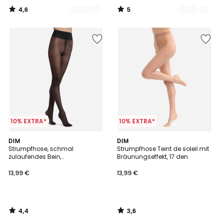
4,6
5
/
/
5
5
10% EXTRA*
10% EXTRA*
4,4
3,6
DIM
DIM
/ 5
/ 5
Strumpfhose, schmal
Strumpfhose Teint de soleil mit
zulaufendes Bein,
Bräunungseffekt, 17 den
halbblickdicht, 25 den
13,99 €
13,99 €
4,4
3,6
/
/