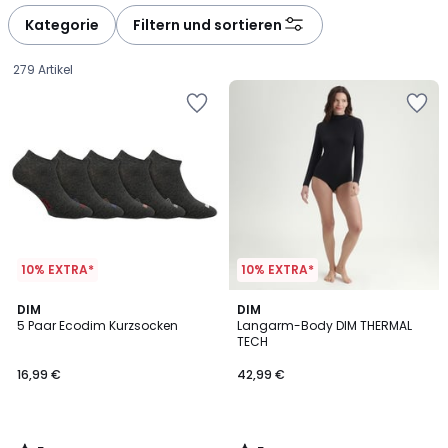
défiler
défiler
à
à
Kategorie
Filtern und sortieren
gauche
droite
279 Artikel
10% EXTRA*
10% EXTRA*
5
5
DIM
DIM
/
/
5 Paar Ecodim Kurzsocken
Langarm-Body DIM THERMAL
5
5
TECH
16,99
16,99 €
42,99 €
€.