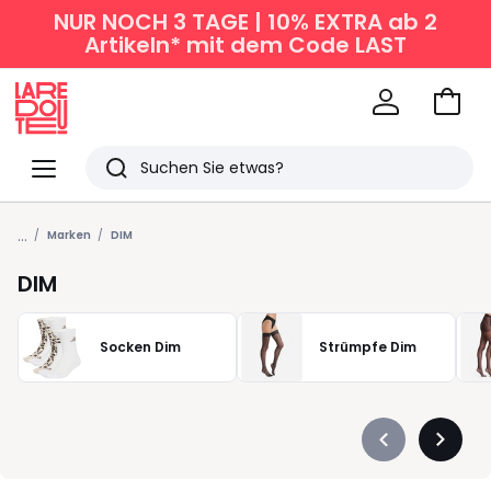
NUR NOCH 3 TAGE | 10% EXTRA ab 2
Artikeln* mit dem Code LAST
Zum
Ware
La
Redoute
Menü
Suchen
Zuletzt
...
angesehen
Marken
DIM
Artikel
DIM
Socken Dim
Strümpfe Dim
Précédent
Suivan
-
-