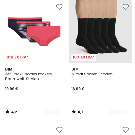
10% EXTRA*
10% EXTRA*
4,2
4,7
5
DIM
2
DIM
/ 5
/ 5
3er-Pack Shorties Pockets,
5 Paar Socken Ecodim
Farben
Farben
Baumwoll-Stretch
19,99 €
16,99 €
4,2
4,7
/
/
5
5