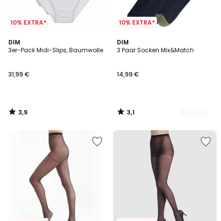
10% EXTRA*
10% EXTRA*
3,9
3,1
DIM
2
DIM
/ 5
/
3er-Pack Midi-Slips, Baumwolle
3 Paar Socken Mix&Match
Farben
5
31,99 €
14,99 €
3,9
3,1
/
/
5
5