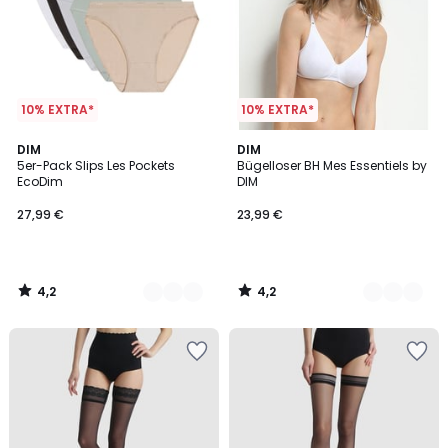
10% EXTRA*
10% EXTRA*
4,2
4,2
2
DIM
3
DIM
/ 5
/ 5
5er-Pack Slips Les Pockets
Bügelloser BH Mes Essentiels by
Farben
Farben
EcoDim
DIM
27,99 €
23,99 €
4,2
4,2
/
/
5
5