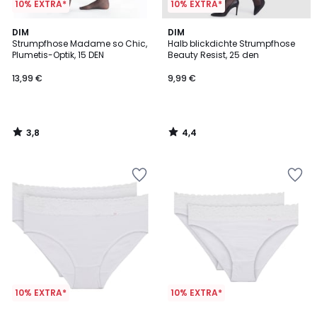
10% EXTRA*
10% EXTRA*
3,8
4,4
DIM
DIM
/ 5
/ 5
Strumpfhose Madame so Chic,
Halb blickdichte Strumpfhose
Plumetis-Optik, 15 DEN
Beauty Resist, 25 den
13,99 €
9,99 €
3,8
4,4
/
/
5
5
10% EXTRA*
10% EXTRA*