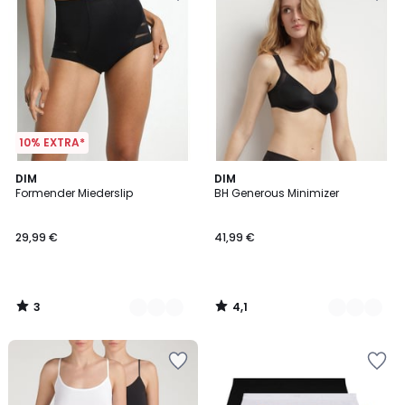
10% EXTRA*
3
4,1
2
DIM
2
DIM
/
/ 5
Formender Miederslip
BH Generous Minimizer
Farben
Farben
5
29,99 €
41,99 €
3
4,1
/
/
5
5