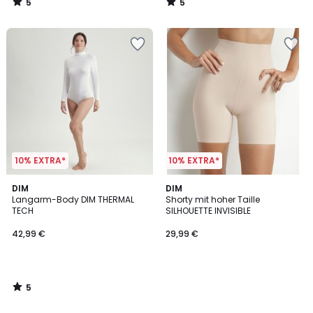
5
5
/
/
5
5
10% EXTRA*
10% EXTRA*
5
DIM
DIM
/
Langarm-Body DIM THERMAL
Shorty mit hoher Taille
5
TECH
SILHOUETTE INVISIBLE
42,99 €
29,99 €
5
/
5