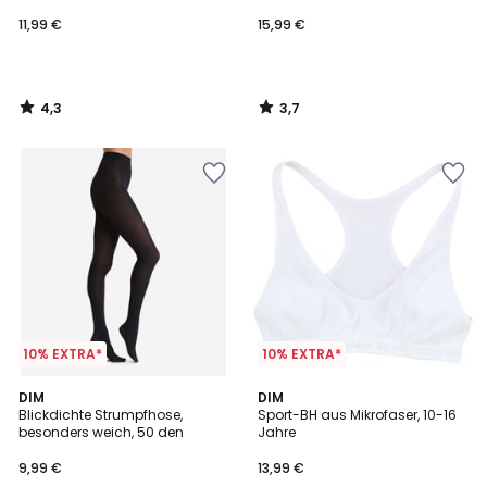
11,99 €
15,99 €
4,3
3,7
/
/
5
5
10% EXTRA*
10% EXTRA*
4,4
4,3
5
DIM
2
DIM
/ 5
/ 5
Blickdichte Strumpfhose,
Sport-BH aus Mikrofaser, 10-16
Farben
Farben
besonders weich, 50 den
Jahre
9,99 €
13,99 €