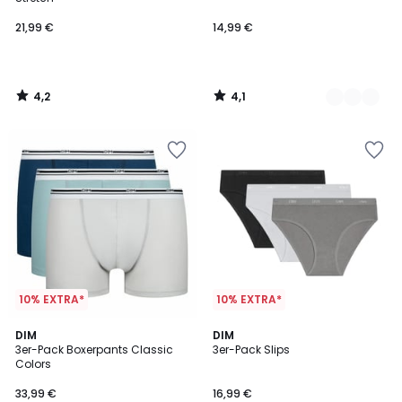
21,99 €
14,99 €
4,2
4,1
/
/
5
5
10% EXTRA*
10% EXTRA*
4,2
3,8
DIM
DIM
/ 5
/ 5
3er-Pack Boxerpants Classic
3er-Pack Slips
Colors
33,99 €
16,99 €