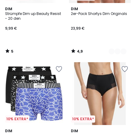
5
4,9
DIM
2
DIM
/
/ 5
Strümpfe Dim up Beauty Resist
2er-Pack Shortys Dim Originals
Farben
5
- 20 den
9,99 €
23,99 €
5
4,9
/
/
5
5
10% EXTRA*
10% EXTRA*
4,1
3,9
3
DIM
DIM