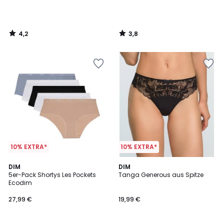
4,2
3,8
/
/
5
5
10% EXTRA*
10% EXTRA*
4,1
5
2
DIM
3
DIM
/ 5
/
5er-Pack Shortys Les Pockets
Tanga Generous aus Spitze
Farben
Farben
5
Ecodim
27,99 €
19,99 €