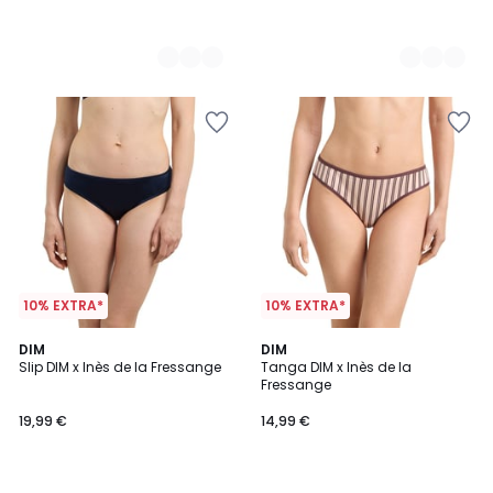
10% EXTRA*
10% EXTRA*
2
DIM
DIM
Slip DIM x Inès de la Fressange
Tanga DIM x Inès de la
Farben
Fressange
19,99 €
14,99 €