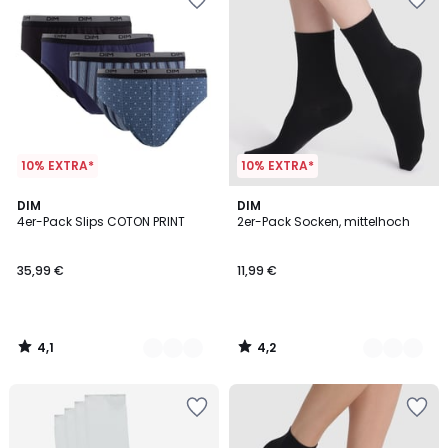
10% EXTRA*
10% EXTRA*
4,1
4,2
2
DIM
2
DIM
/ 5
/ 5
4er-Pack Slips COTON PRINT
2er-Pack Socken, mittelhoch
Farben
Farben
35,99 €
11,99 €
4,1
4,2
/
/
5
5