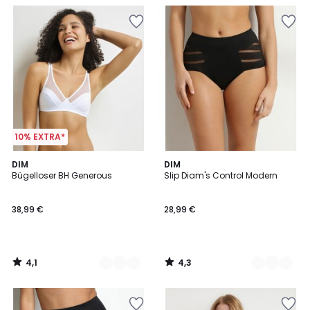
10% EXTRA*
4,1
4,3
3
DIM
2
DIM
/ 5
/ 5
Bügelloser BH Generous
Slip Diam's Control Modern
Farben
Farben
38,99 €
28,99 €
4,1
4,3
/
/
5
5