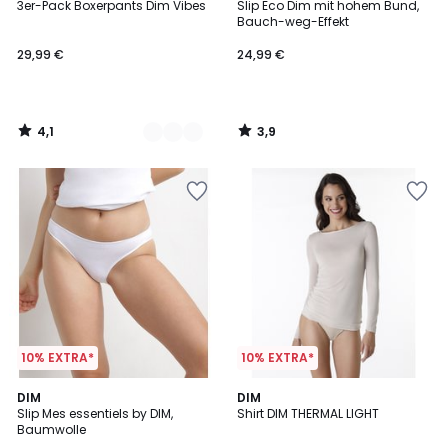
/ 5
/ 5
3er-Pack Boxerpants Dim Vibes
Slip Eco Dim mit hohem Bund,
Farben
Bauch-weg-Effekt
29,99 €
24,99 €
4,1
3,9
/
/
5
5
10% EXTRA*
10% EXTRA*
4,4
5
3
DIM
2
DIM
/ 5
/
Slip Mes essentiels by DIM,
Shirt DIM THERMAL LIGHT
Farben
Farben
5
Baumwolle