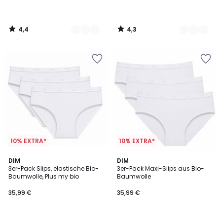
4,4
4,3
/
/
5
5
10% EXTRA*
10% EXTRA*
4,6
5
2
DIM
2
DIM
/ 5
/
3er-Pack Slips, elastische Bio-
3er-Pack Maxi-Slips aus Bio-
Farben
Farben
5
Baumwolle, Plus my bio
Baumwolle
35,99 €
35,99 €