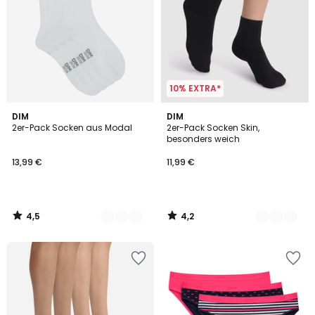
10% EXTRA*
4,5
4,2
4
DIM
2
DIM
/ 5
/ 5
2er-Pack Socken aus Modal
2er-Pack Socken Skin,
Farben
Farben
besonders weich
13,99 €
11,99 €
4,5
4,2
/
/
5
5