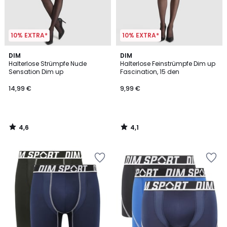
10% EXTRA*
10% EXTRA*
4,6
4,1
DIM
DIM
/ 5
/ 5
Halterlose Strümpfe Nude
Halterlose Feinstrümpfe Dim up
Sensation Dim up
Fascination, 15 den
14,99 €
9,99 €
4,6
4,1
/
/
5
5