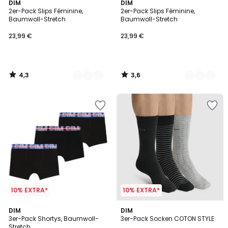
4,3
3,6
2
DIM
2
DIM
/ 5
/ 5
2er-Pack Slips Féminine,
2er-Pack Slips Féminine,
Farben
Farben
Baumwoll-Stretch
Baumwoll-Stretch
23,99 €
23,99 €
4,3
3,6
/
/
5
5
10% EXTRA*
10% EXTRA*
4,2
4,1
DIM
3
DIM
/ 5
/ 5
3er-Pack Shortys, Baumwoll-
3er-Pack Socken COTON STYLE
Farben
Stretch