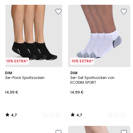
5
5
10% EXTRA*
10% EXTRA*
4,7
4,7
2
DIM
3
DIM
/ 5
/ 5
3er-Pack Sportsocken
3er-Set Sportsocken von
Farben
Farben
ECODIM SPORT
14,99 €
14,99 €
4,7
4,7
/
/
5
5