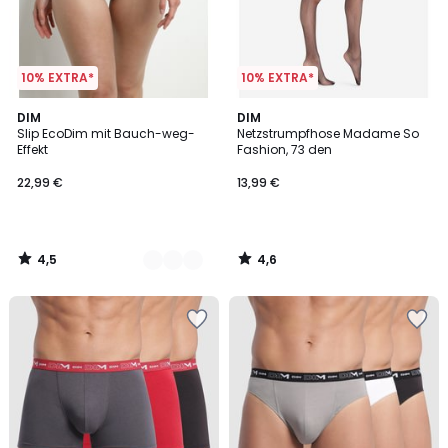
10% EXTRA*
10% EXTRA*
4,5
4,6
3
DIM
DIM
/ 5
/ 5
Slip EcoDim mit Bauch-weg-
Netzstrumpfhose Madame So
Farben
Effekt
Fashion, 73 den
22,99 €
13,99 €
4,5
4,6
/
/
5
5