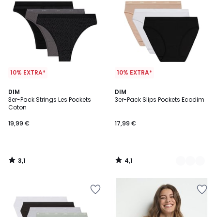
10% EXTRA*
10% EXTRA*
3,1
4,1
DIM
5
DIM
/
/ 5
3er-Pack Strings Les Pockets
3er-Pack Slips Pockets Ecodim
Farben
5
Coton
19,99 €
17,99 €
3,1
4,1
/
/
5
5