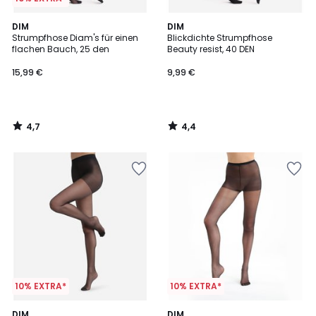
4,7
4,4
DIM
DIM
/ 5
/ 5
Strumpfhose Diam's für einen
Blickdichte Strumpfhose
flachen Bauch, 25 den
Beauty resist, 40 DEN
15,99 €
9,99 €
4,7
4,4
/
/
5
5
10% EXTRA*
10% EXTRA*
4,2
3,6
DIM
3
DIM