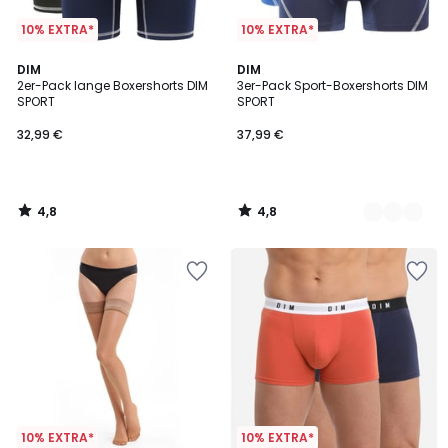
10% EXTRA*
10% EXTRA*
4,8
4,8
DIM
2
DIM
/ 5
/ 5
2er-Pack lange Boxershorts DIM
3er-Pack Sport-Boxershorts DIM
Farben
SPORT
SPORT
32,99 €
37,99 €
4,8
4,8
/
/
5
5
10% EXTRA*
10% EXTRA*