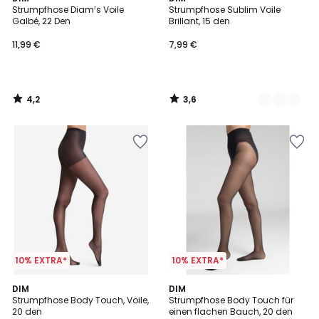
/ 5
/ 5
Strumpfhose Diam’s Voile
Strumpfhose Sublim Voile
Farben
Galbé, 22 Den
Brillant, 15 den
11,99 €
7,99 €
4,2
3,6
/
/
5
5
10% EXTRA*
10% EXTRA*
4,3
3,7
DIM
DIM
/ 5
/ 5
Strumpfhose Body Touch, Voile,
Strumpfhose Body Touch für
20 den
einen flachen Bauch, 20 den