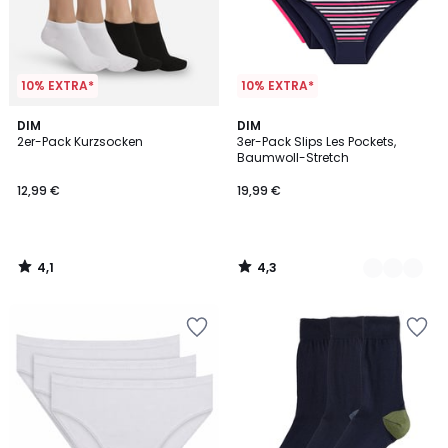
10% EXTRA*
10% EXTRA*
4,1
4,3
DIM
4
DIM
/ 5
/ 5
2er-Pack Kurzsocken
3er-Pack Slips Les Pockets,
Farben
Baumwoll-Stretch
12,99 €
19,99 €
4,1
4,3
/
/
5
5