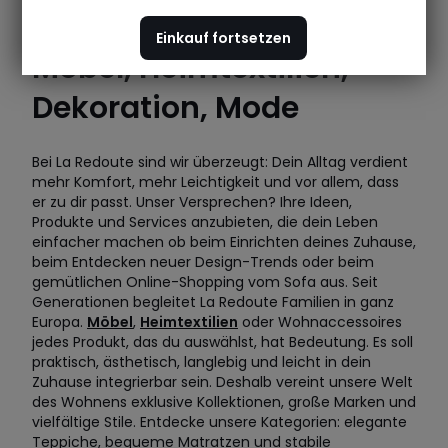
Einkauf fortsetzen
Möbel, Heimtextilien,
Dekoration, Mode
Bei La Redoute sind wir überzeugt: Dein Alltag verdient
mehr Komfort, mehr Leichtigkeit und vor allem, dass
er zu dir passt. Unser Versprechen? Ihre Ideen,
Produkte und Services anzubieten, die dein Leben
einfacher machen ob beim Einrichten deines Zuhause,
beim Entdecken neuer Design-Trends oder beim
gemütlichen Online-Shopping vom Sofa aus. Seit
Generationen begleitet La Redoute Familien in ganz
Europa.
Möbel
,
Heimtextilien
oder Wohnaccessoires
jedes Produkt, das du auswählst, hat Bedeutung. Es soll
praktisch, ästhetisch, langlebig und leicht in dein
Zuhause integrierbar sein. Deshalb vereint unsere Welt
des Wohnens exklusive Kollektionen, große Marken und
vielfältige Stile. Entdecke unsere Kategorien: elegante
Teppiche, bequeme Matratzen und stabile