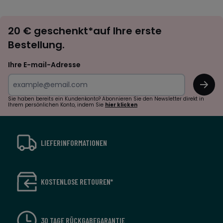
défiler
défile
à
à
Newsletter
gauche
droit
20 € geschenkt*auf Ihre erste
abonnieren
Bestellung.
Ihre E-mail-Adresse
OK
Sie haben bereits ein Kundenkonto? Abonnieren Sie den Newsletter direkt in
Ihrem persönlichen Konto, indem Sie
hier klicken
LIEFERINFORMATIONEN
KOSTENLOSE RETOUREN*
30 TAGE RÜCKGABEGARANTIE