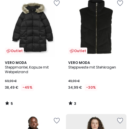
Outlet
Outlet
5
3
VERO MODA
VERO MODA
/
/
Steppmantel, Kapuze mit
Steppweste mit Stehkragen
5
5
Webpelzrand
69,99 €
49,99 €
38,49 €
-45%
34,99 €
-30%
5
3
/
/
5
5