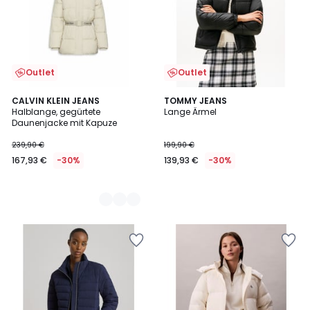
Outlet
Outlet
2
CALVIN KLEIN JEANS
TOMMY JEANS
Halblange, gegürtete
Lange Ärmel
Farben
Daunenjacke mit Kapuze
239,90 €
199,90 €
167,93 €
-30%
139,93 €
-30%