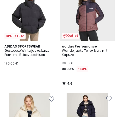
Outlet
10% EXTRA*
4,6
ADIDAS SPORTSWEAR
adidas Performance
/ 5
Gesteppte Winterjacke, kurze
Wanderjacke Terrex Multi mit
Form mit Reissverschluss
Kapuze
170,00 €
140,00 €
98,00 €
-30%
4,6
/
5