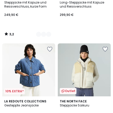
/ 5
Steppjacke mit Kapuze und
Long-Steppjacke mit Kapuze
Farben
Reissverschluss, kurze Form
und Reissverschluss
249,90 €
299,90 €
3,2
/
5
Outlet
10% EXTRA*
5
5
LA REDOUTE COLLECTIONS
THE NORTH FACE
/
/
Gesteppte Jeansjacke
Steppjacke Saikuru
5
5