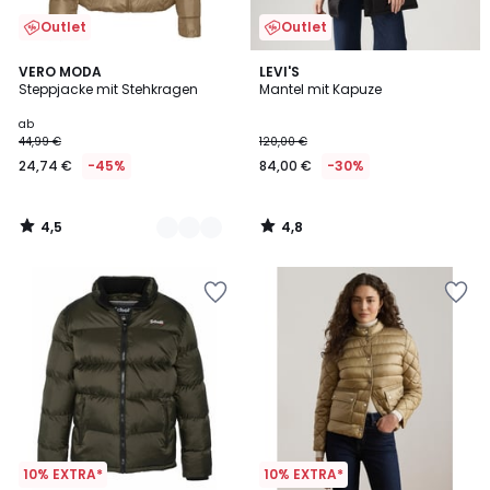
Outlet
Outlet
4,5
4,8
2
VERO MODA
LEVI'S
/ 5
/ 5
Steppjacke mit Stehkragen
Mantel mit Kapuze
Farben
ab
44,99 €
120,00 €
24,74 €
-45%
84,00 €
-30%
4,5
4,8
/
/
5
5
10% EXTRA*
10% EXTRA*