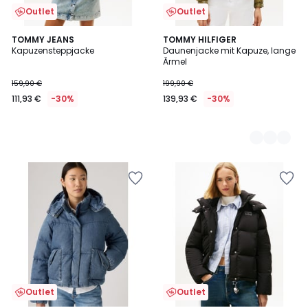
Outlet
Outlet
TOMMY JEANS
2
TOMMY HILFIGER
Kapuzensteppjacke
Daunenjacke mit Kapuze, lange
Farben
Ärmel
159,90 €
199,90 €
111,93 €
-30%
139,93 €
-30%
Outlet
Outlet