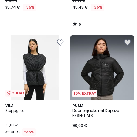
Stoff
54,99 €
69,99 €
35,74 €
-35%
45,49 €
-35%
5
/
5
Outlet
10% EXTRA*
5
VILA
PUMA
/
Steppgilet
Daunenjacke mit Kapuze
5
ESSENTIALS
60,00 €
90,00 €
39,00 €
-35%