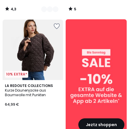
4,3
5
/
/
5
5
SALE
:
10%
EXTRA
ab
2
Artikeln*
10% EXTRA*
LA REDOUTE COLLECTIONS
Kurze Daunenjacke aus
Baumwolle mit Punkten
64,99 €
Jeztz shoppen