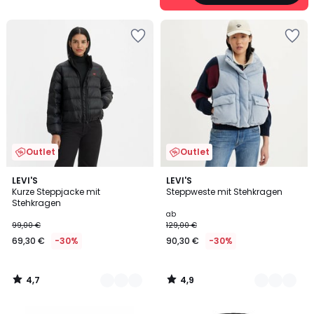
Outlet
Outlet
4,7
4,9
2
LEVI'S
3
LEVI'S
/ 5
/ 5
Kurze Steppjacke mit
Steppweste mit Stehkragen
Farben
Farben
Stehkragen
ab
99,00 €
129,00 €
69,30 €
-30%
90,30 €
-30%
4,7
4,9
/
/
5
5