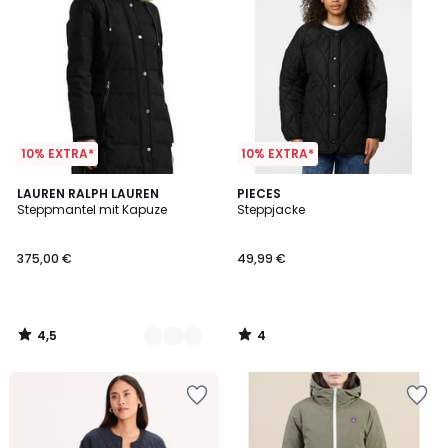
10% EXTRA*
10% EXTRA*
4,5
4
2
LAUREN RALPH LAUREN
PIECES
/ 5
/
Steppmantel mit Kapuze
Steppjacke
Farben
5
375,00 €
49,99 €
4,5
4
/
/
5
5