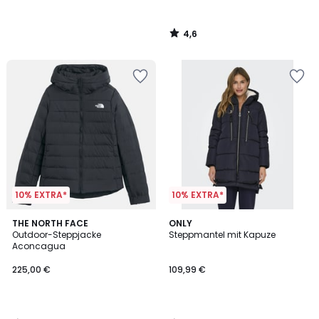
4,6
/
5
10% EXTRA*
10% EXTRA*
4,7
4,7
THE NORTH FACE
ONLY
/ 5
/ 5
Outdoor-Steppjacke
Steppmantel mit Kapuze
Aconcagua
225,00 €
109,99 €