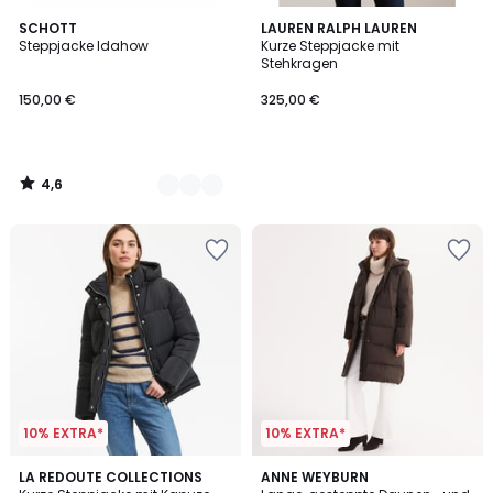
4,6
2
SCHOTT
LAUREN RALPH LAUREN
/ 5
Steppjacke Idahow
Kurze Steppjacke mit
Farben
Stehkragen
150,00 €
325,00 €
4,6
/
5
10% EXTRA*
10% EXTRA*
4,5
4,3
LA REDOUTE COLLECTIONS
2
ANNE WEYBURN