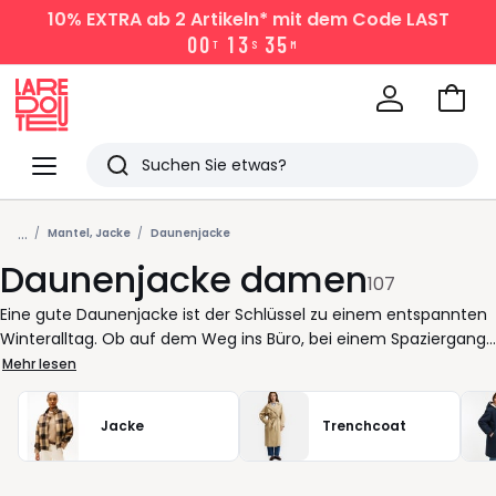
10% EXTRA
ab 2 Artikeln* mit dem Code LAST
0
0
1
3
3
5
T
S
M
Zum
Ware
La
Redoute
Menü
Suchen
Zuletzt
...
angesehen
Mantel, Jacke
Daunenjacke
Daunenjacke damen
Artikel
107
Eine gute Daunenjacke ist der Schlüssel zu einem entspannten
Winteralltag. Ob auf dem Weg ins Büro, bei einem Spaziergang
oder im Wochenendprogramm sie hält warm, lässt sich leicht
Mehr lesen
kombinieren und sorgt dafür, dass Sie sich in jeder Situation
wohlfühlen. Ihr Vorteil: Sie schützt zuverlässig vor Kälte, ohne
Jacke
Trenchcoat
aufzutragen, und bleibt dabei angenehm leicht. Bei La Redoute
finden Sie Modelle, die sich Ihrem Lebensrhythmus anpassen.
Kurze Schnitte für aktive Tage, längere Formen für zusätzlichen