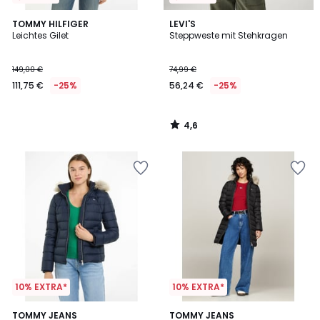
4,6
TOMMY HILFIGER
LEVI'S
/ 5
Leichtes Gilet
Steppweste mit Stehkragen
149,00 €
74,99 €
111,75 €
-25%
56,24 €
-25%
4,6
/
5
10% EXTRA*
10% EXTRA*
3,2
2
TOMMY JEANS
TOMMY JEANS