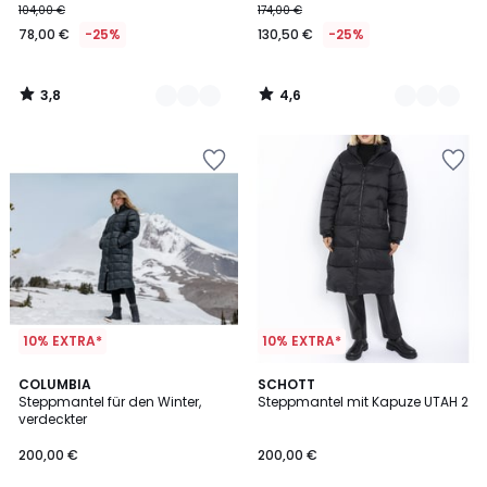
104,00 €
174,00 €
78,00 €
-25%
130,50 €
-25%
3,8
4,6
/
/
5
5
10% EXTRA*
10% EXTRA*
4,6
COLUMBIA
SCHOTT
/ 5
Steppmantel für den Winter,
Steppmantel mit Kapuze UTAH 2
verdeckter
200,00 €
200,00 €