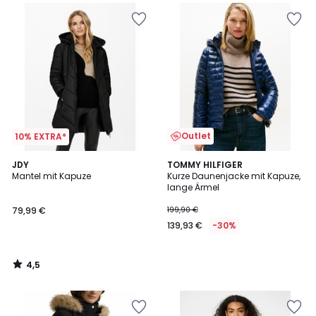
Outlet
10% EXTRA*
4,5
JDY
TOMMY HILFIGER
/ 5
Mantel mit Kapuze
Kurze Daunenjacke mit Kapuze,
lange Ärmel
79,99 €
199,90 €
139,93 €
-30%
4,5
/
5