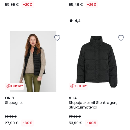
55,99 €
-20%
95,46 €
-26%
Statt
69,99
€
4,4
20%
/
5
Rabatt
angewendet.
Outlet
Outlet
4,3
5
2
ONLY
VILA
/ 5
/
Steppgilet
Steppjacke mit Stehkragen,
Farben
5
Strukturmaterial
39,99 €
89,99 €
27,99 €
-30%
53,99 €
-40%