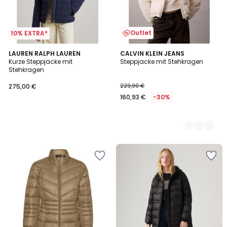
Outlet
10% EXTRA*
LAUREN RALPH LAUREN
2
CALVIN KLEIN JEANS
Kurze Steppjacke mit
Steppjacke mit Stehkragen
Farben
Stehkragen
275,00 €
229,90 €
160,93 €
-30%