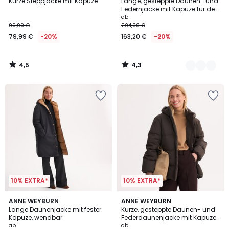
/ 5
/ 5
Kurze Steppjacke mit Kapuze
Lange, gesteppte Daunen- und
Farben
Federnjacke mit Kapuze für den
Hochwinter
ab
99,99 €
204,00 €
79,99 €
-20%
163,20 €
-20%
4,5
4,3
/
/
5
5
10% EXTRA*
10% EXTRA*
3,8
4,6
2
ANNE WEYBURN
2
ANNE WEYBURN
/ 5
/ 5
Lange Daunenjacke mit fester
Kurze, gesteppte Daunen- und
Farben
Farben
Kapuze, wendbar
Federdaunenjacke mit Kapuze
für den Hochwinter
ab
ab