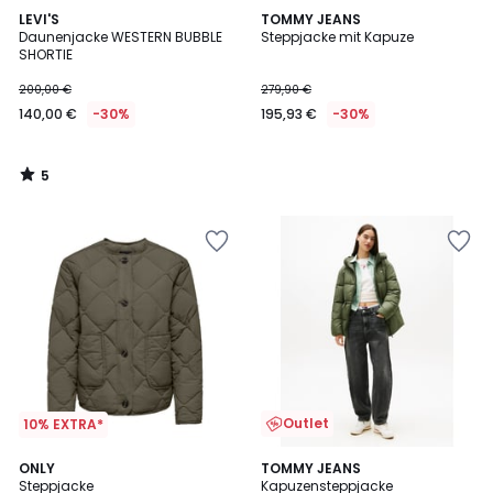
5
LEVI'S
TOMMY JEANS
/
Daunenjacke WESTERN BUBBLE
Steppjacke mit Kapuze
5
SHORTIE
200,00 €
279,90 €
140,00 €
-30%
195,93 €
-30%
5
/
5
Outlet
10% EXTRA*
ONLY
TOMMY JEANS
Steppjacke
Kapuzensteppjacke