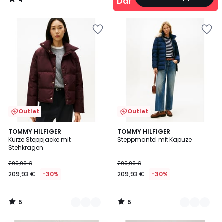
Damen
/
5
Outlet
Outlet
5
5
2
TOMMY HILFIGER
2
TOMMY HILFIGER
/
/
Kurze Steppjacke mit
Steppmantel mit Kapuze
Farben
Farben
5
5
Stehkragen
299,90 €
299,90 €
209,93 €
-30%
209,93 €
-30%
5
5
/
/
5
5