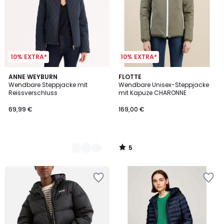
10% EXTRA*
10% EXTRA*
5
2
ANNE WEYBURN
FLOTTE
/
Wendbare Steppjacke mit
Wendbare Unisex-Steppjacke
Farben
5
Reissverschluss
mit Kapuze CHARONNE
69,99 €
169,00 €
5
/
5