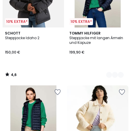
10% EXTRA*
10% EXTRA*
4,6
SCHOTT
2
TOMMY HILFIGER
/ 5
Steppjacke Idaho 2
Steppjacke mit langen Ärmeln
Farben
und Kapuze
150,00 €
199,90 €
4,6
/
5