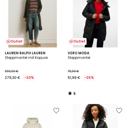
Outlet
Outlet
5
LAUREN RALPH LAUREN
VERO MODA
/
Steppmantel mit Kapuze
Steppmantel
5
399,00 €
79,99 €
279,30 €
-30%
51,99 €
-35%
5
/
5