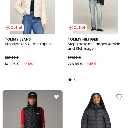
Outlet
Outlet
5
TOMMY JEANS
TOMMY HILFIGER
/
Steppjacke VAIL mit Kapuze
Steppjacke mit langen Ärmeln
5
und Stehkragen
229,00 €
349,00 €
148,85 €
-35%
226,85 €
-35%
5
/
5