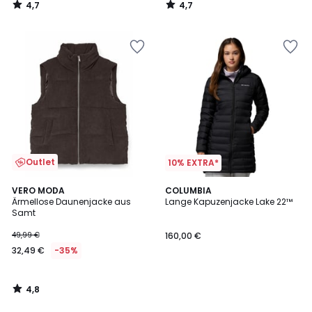
4,7
4,7
/
/
5
5
Outlet
10% EXTRA*
4,8
VERO MODA
COLUMBIA
/ 5
Ärmellose Daunenjacke aus
Lange Kapuzenjacke Lake 22™
Samt
49,99 €
160,00 €
32,49 €
-35%
4,8
/
5