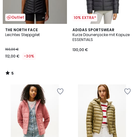
Outlet
10% EXTRA*
5
THE NORTH FACE
ADIDAS SPORTSWEAR
/
Leichtes Steppgilet
Kurze Daunenjacke mit Kapuze
5
ESSENTIALS
160,00 €
130,00 €
112,00 €
-30%
5
/
5