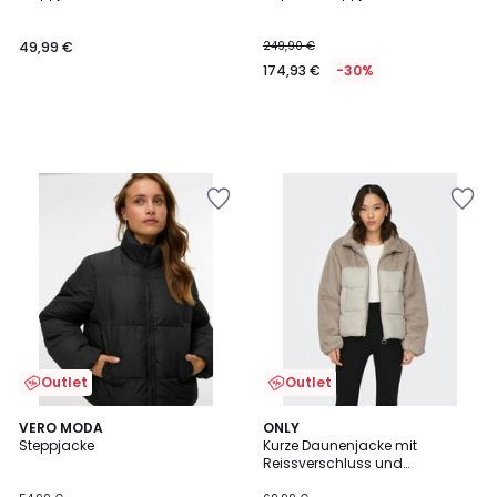
49,99 €
249,90 €
174,93 €
-30%
Outlet
Outlet
5
VERO MODA
ONLY
/
Steppjacke
Kurze Daunenjacke mit
5
Reissverschluss und
Stehkragen aus flauschigem