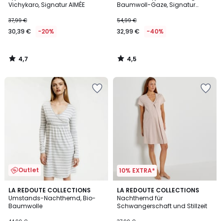
Vichykaro, Signatur AIMÉE
Baumwoll-Gaze, Signatur
MARGOT
37,99 €
54,99 €
30,39 €
-20%
32,99 €
-40%
4,7
4,5
/
/
5
5
Outlet
10% EXTRA*
4,5
4,2
LA REDOUTE COLLECTIONS
LA REDOUTE COLLECTIONS
/ 5
/ 5
Umstands-Nachthemd, Bio-
Nachthemd für
Baumwolle
Schwangerschaft und Stillzeit