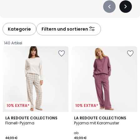
Précédent
Suivan
-
-
défiler
défiler
à
à
Kategorie
Filtern und sortieren
gauche
droite
140 Artikel
10% EXTRA*
10% EXTRA*
4,8
4,4
LA REDOUTE COLLECTIONS
2
LA REDOUTE COLLECTIONS
/ 5
/ 5
Flanell-Pyjama
Pyjama mit Karomuster
Farben
33,74
ab
44,99 €
49,99 €
€