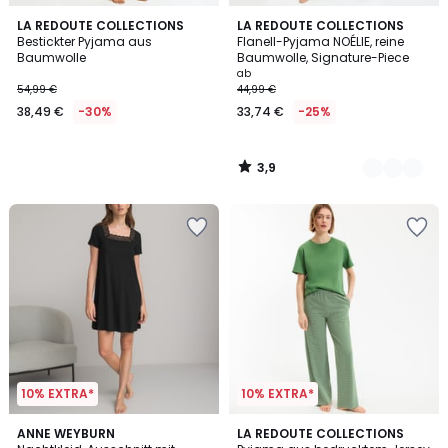
3,9
LA REDOUTE COLLECTIONS
3
LA REDOUTE COLLECTIONS
/ 5
Bestickter Pyjama aus
Flanell-Pyjama NOÉLIE, reine
Farben
Baumwolle
Baumwolle, Signature-Piece
ab
54,99 €
44,99 €
38,49 €
-30%
33,74 €
-25%
3,9
/
5
10% EXTRA*
10% EXTRA*
4,8
5
2
ANNE WEYBURN
2
LA REDOUTE COLLECTIONS