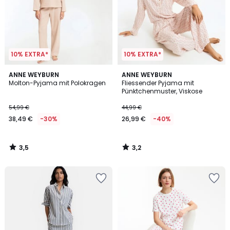
10% EXTRA*
10% EXTRA*
3,5
3,2
ANNE WEYBURN
ANNE WEYBURN
/ 5
/ 5
Molton-Pyjama mit Polokragen
Fliessender Pyjama mit
Pünktchenmuster, Viskose
54,99 €
44,99 €
38,49 €
-30%
26,99 €
-40%
3,5
3,2
/
/
5
5