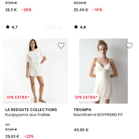
37,99 €
29,99 €
28,11 €
-26%
25,49 €
-15%
4,7
4,8
/
/
5
5
10% EXTRA*
10% EXTRA*
1
3
LA REDOUTE COLLECTIONS
TRIUMPH
/
Kurzpyjama aus Frottee
Nachthemd BOYFRIEND FIT
Farben
5
ab
37,99 €
49,95 €
29,63 €
-22%