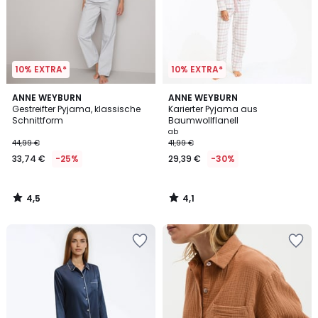
10% EXTRA*
10% EXTRA*
4,5
4,1
ANNE WEYBURN
ANNE WEYBURN
/ 5
/ 5
Gestreifter Pyjama, klassische
Karierter Pyjama aus
Schnittform
Baumwollflanell
ab
44,99 €
41,99 €
33,74 €
-25%
29,39 €
-30%
4,5
4,1
/
/
5
5