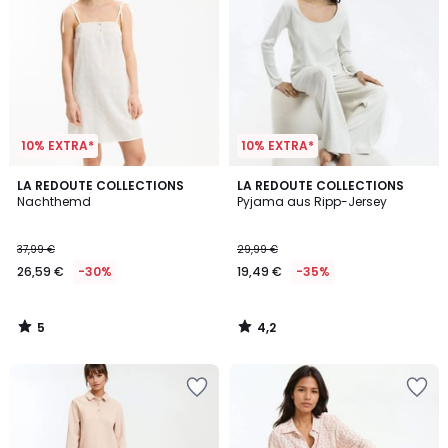
10% EXTRA*
10% EXTRA*
5
4,2
LA REDOUTE COLLECTIONS
LA REDOUTE COLLECTIONS
/
/ 5
Nachthemd
Pyjama aus Ripp-Jersey
5
37,99 €
29,99 €
26,59 €
-30%
19,49 €
-35%
5
4,2
/
/
5
5