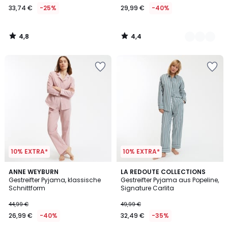
33,74 €
-25%
29,99 €
-40%
Statt
44,99
€
4,8
4,4
25%
/
/
5
5
Rabatt
angewendet.
10% EXTRA*
10% EXTRA*
4,5
4,1
ANNE WEYBURN
2
LA REDOUTE COLLECTIONS
/ 5
/ 5
Gestreifter Pyjama, klassische
Gestreifter Pyjama aus Popeline,
Farben
Schnittform
Signature Carlita
44,99 €
49,99 €
26,99 €
-40%
32,49 €
-35%