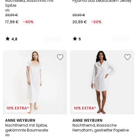
/ 5
/
Nachtkleid, Ausschnitt mit
Pyjama aus bedrucktem Jersey
Farben
Farben
5
Spitze
ab
29,99 €
29,99 €
17,99 €
-40%
20,99 €
-30%
4,8
5
/
/
5
5
10% EXTRA*
10% EXTRA*
4,7
4,8
2
ANNE WEYBURN
ANNE WEYBURN
/ 5
/ 5
Nachthemd mit Spitze,
Nachthemd, klassische
Farben
gekämmte Baumwolle
Hemdform, gestreifter Popeline
ab