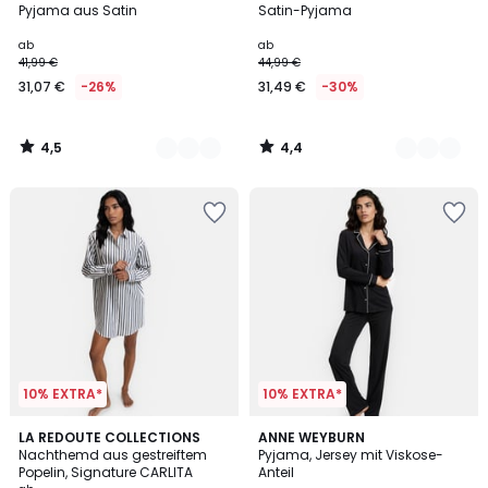
/ 5
/ 5
Pyjama aus Satin
Satin-Pyjama
Farben
Farben
ab
ab
41,99 €
44,99 €
31,07 €
-26%
31,49 €
-30%
4,5
4,4
/
/
5
5
10% EXTRA*
10% EXTRA*
4,7
4,5
2
LA REDOUTE COLLECTIONS
2
ANNE WEYBURN
/ 5
/ 5
Nachthemd aus gestreiftem
Pyjama, Jersey mit Viskose-
Farben
Farben
Popelin, Signature CARLITA
Anteil