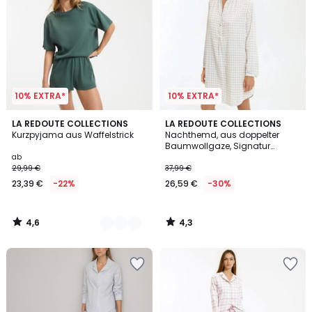
10% EXTRA*
10% EXTRA*
4,6
4,3
2
LA REDOUTE COLLECTIONS
LA REDOUTE COLLECTIONS
/ 5
/ 5
Kurzpyjama aus Waffelstrick
Nachthemd, aus doppelter
Farben
Baumwollgaze, Signatur
MARGOT
ab
29,99 €
37,99 €
23,39 €
-22%
26,59 €
-30%
4,6
4,3
/
/
5
5