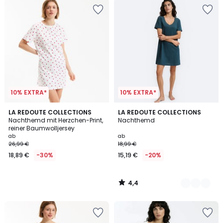
10% EXTRA*
10% EXTRA*
4,4
LA REDOUTE COLLECTIONS
2
LA REDOUTE COLLECTIONS
/ 5
Nachthemd mit Herzchen-Print,
Nachthemd
Farben
reiner Baumwolljersey
ab
ab
26,99 €
18,99 €
18,89 €
-30%
15,19 €
-20%
4,4
/
5