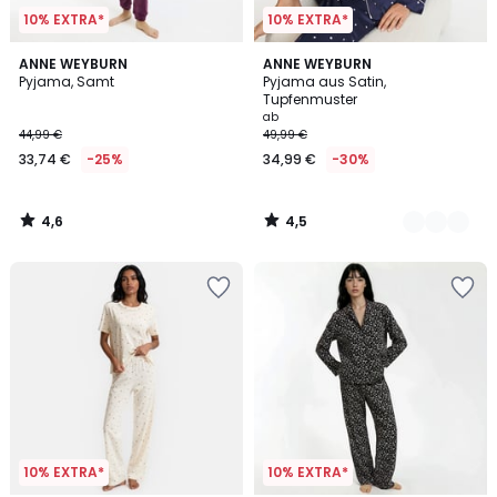
10% EXTRA*
10% EXTRA*
4,6
4,5
ANNE WEYBURN
2
ANNE WEYBURN
/ 5
/ 5
Pyjama, Samt
Pyjama aus Satin,
Farben
Tupfenmuster
ab
44,99 €
49,99 €
33,74 €
-25%
34,99 €
-30%
4,6
4,5
/
/
5
5
10% EXTRA*
10% EXTRA*