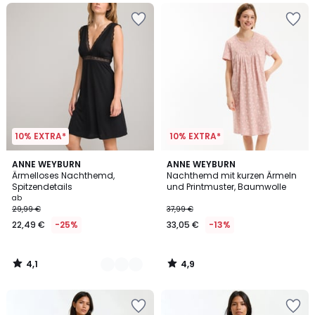
10% EXTRA*
10% EXTRA*
4,1
4,9
2
ANNE WEYBURN
ANNE WEYBURN
/ 5
/ 5
Ärmelloses Nachthemd,
Nachthemd mit kurzen Ärmeln
Farben
Spitzendetails
und Printmuster, Baumwolle
ab
29,99 €
37,99 €
22,49 €
-25%
33,05 €
-13%
4,1
4,9
/
/
5
5