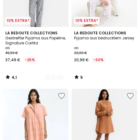
10% EXTRA*
10% EXTRA*
4,1
5
2
LA REDOUTE COLLECTIONS
LA REDOUTE COLLECTIONS
/ 5
/
Gestreifter Pyjama aus Popeline,
Pyjama aus bedrucktem Jersey
Farben
5
Signature Carlita
ab
ab
49,99 €
29,99 €
37,49 €
-25%
20,99 €
-30%
4,1
5
/
/
5
5