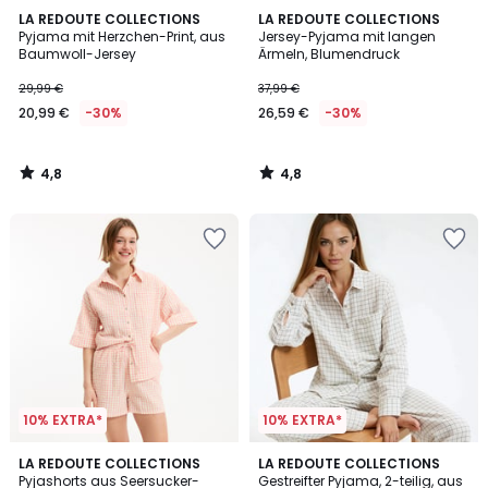
4,8
4,8
LA REDOUTE COLLECTIONS
LA REDOUTE COLLECTIONS
/ 5
/ 5
Pyjama mit Herzchen-Print, aus
Jersey-Pyjama mit langen
Baumwoll-Jersey
Ärmeln, Blumendruck
29,99 €
37,99 €
20,99 €
-30%
26,59 €
-30%
4,8
4,8
/
/
5
5
10% EXTRA*
10% EXTRA*
4,7
4,5
LA REDOUTE COLLECTIONS
LA REDOUTE COLLECTIONS
/ 5
/ 5
Pyjashorts aus Seersucker-
Gestreifter Pyjama, 2-teilig, aus