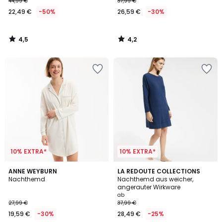
44,99 €
37,99 €
22,49 €
-50%
26,59 €
-30%
4,5
4,2
/
/
5
5
10% EXTRA*
10% EXTRA*
5
3
ANNE WEYBURN
2
LA REDOUTE COLLECTIONS
/
/
Nachthemd
Nachthemd aus weicher,
Farben
5
5
angerauter Wirkware
ab
27,99 €
37,99 €
19,59 €
-30%
28,49 €
-25%