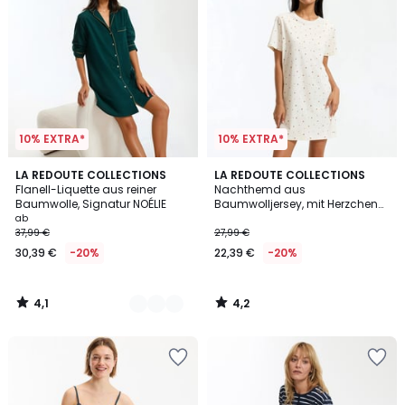
10% EXTRA*
10% EXTRA*
4,1
4,2
2
LA REDOUTE COLLECTIONS
LA REDOUTE COLLECTIONS
/ 5
/ 5
Flanell-Liquette aus reiner
Nachthemd aus
Farben
Baumwolle, Signatur NOÉLIE
Baumwolljersey, mit Herzchen
bedruckt
ab
37,99 €
27,99 €
30,39 €
-20%
22,39 €
-20%
4,1
4,2
/
/
5
5