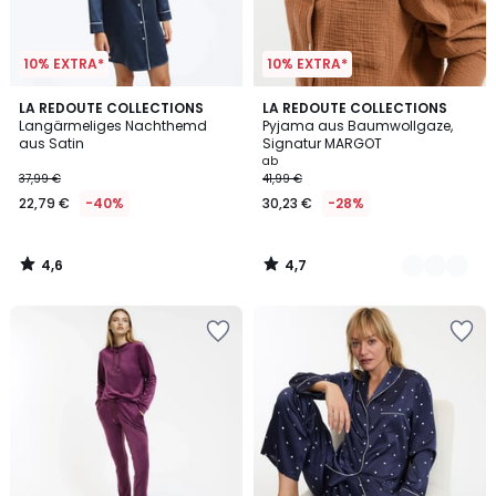
10% EXTRA*
10% EXTRA*
4,6
4,7
LA REDOUTE COLLECTIONS
4
LA REDOUTE COLLECTIONS
/ 5
/ 5
Langärmeliges Nachthemd
Pyjama aus Baumwollgaze,
Farben
aus Satin
Signatur MARGOT
ab
37,99 €
41,99 €
22,79 €
-40%
30,23 €
-28%
4,6
4,7
/
/
5
5