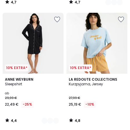
4,7
4,7
/
/
5
5
10% EXTRA*
10% EXTRA*
4,4
4,8
2
ANNE WEYBURN
LA REDOUTE COLLECTIONS
/ 5
/ 5
Sleepshirt
Kurzpyjama, Jersey
Farben
ab
29,99 €
27,99 €
22,49 €
-25%
25,19 €
-10%
4,4
4,8
/
/
5
5