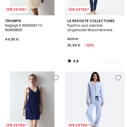
10% EXTRA*
10% EXTRA*
4,8
TRIUMPH
2
LA REDOUTE COLLECTIONS
/ 5
Negligé A WEEKEND TO
Pyjama aus weicher,
Farben
REMEMBER
angerauter Maschenware
44,95 €
44,99 €
35,99 €
-20%
4,8
/
5
10% EXTRA*
10% EXTRA*