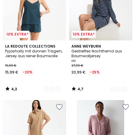
10% EXTRA*
10% EXTRA*
4,3
4,7
2
LA REDOUTE COLLECTIONS
3
ANNE WEYBURN
/ 5
/ 5
Pyjashorty mit dünnen Trägern,
Gestreiftes Nachthemd aus
Farben
Farben
Jersey aus reiner Baumwolle
Baumwolljersey
ab
19,99 €
27,99 €
15,99 €
-20%
20,99 €
-25%
4,3
4,7
/
/
5
5