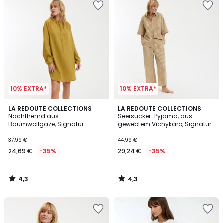
10% EXTRA*
10% EXTRA*
4,3
4,3
LA REDOUTE COLLECTIONS
LA REDOUTE COLLECTIONS
/ 5
/ 5
Nachthemd aus
Seersucker-Pyjama, aus
Baumwollgaze, Signatur
gewebtem Vichykaro, Signatur
MARGOT
AIMÉE
37,99 €
44,99 €
24,69 €
-35%
29,24 €
-35%
4,3
4,3
/
/
5
5