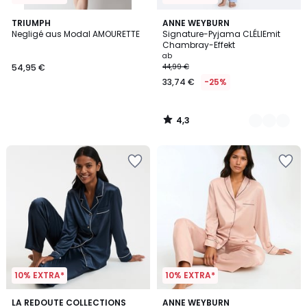
4,3
TRIUMPH
2
ANNE WEYBURN
/ 5
Negligé aus Modal AMOURETTE
Signature-Pyjama CLÉLIEmit
Farben
Chambray-Effekt
ab
54,95 €
44,99 €
33,74 €
-25%
4,3
/
5
10% EXTRA*
10% EXTRA*
4,5
4,4
2
LA REDOUTE COLLECTIONS
3
ANNE WEYBURN