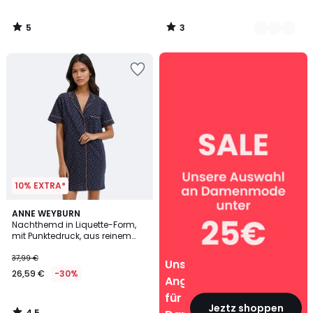
5
3
/
/
5
5
Unsere
Angebote
für
Damen
10% EXTRA*
4,5
ANNE WEYBURN
/ 5
Nachthemd in Liquette-Form,
mit Punktedruck, aus reinem
Baumwoll-Jersey
37,99 €
Unsere
26,59 €
-30%
Angebote
für
Jeztz shoppen
4,5