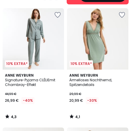
5
10% EXTRA*
10% EXTRA*
4,3
4,1
ANNE WEYBURN
ANNE WEYBURN
/ 5
/ 5
Signature-Pyjama CLÉLIEmit
Ärmelloses Nachthemd,
Chambray-Effekt
Spitzendetails
44,99 €
29,99 €
26,99 €
-40%
20,99 €
-30%
4,3
4,1
/
/
5
5