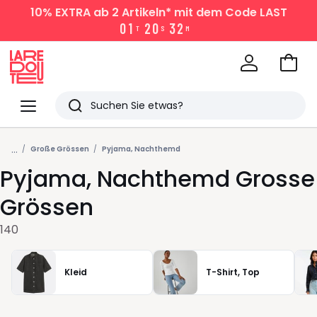
10% EXTRA
ab 2 Artikeln* mit dem Code LAST
0
1
2
0
3
2
T
S
M
Zum
Ware
La
Redoute
Menü
Suchen
Zuletzt
...
angesehen
Große Grössen
Pyjama, Nachthemd
Pyjama, Nachthemd Grosse
Artikel
Grössen
140
Kleid
T-Shirt, Top