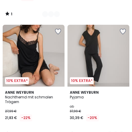
1
/
5
10% EXTRA*
10% EXTRA*
4,7
4,7
ANNE WEYBURN
2
ANNE WEYBURN
/ 5
/ 5
Nachthemd mit schmalen
Pyjama
Farben
Trägern
ab
27,99 €
37,99 €
21,83 €
-22%
30,39 €
-20%