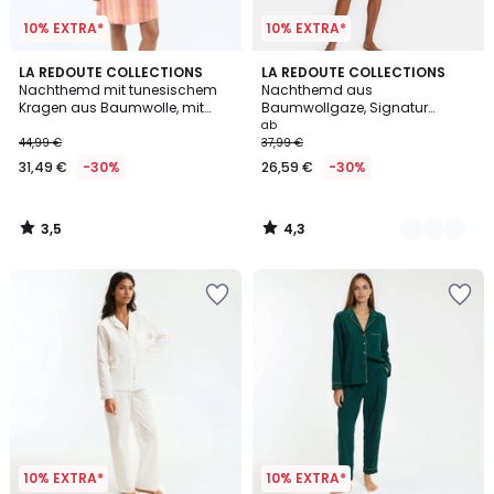
10% EXTRA*
10% EXTRA*
3,5
4,3
LA REDOUTE COLLECTIONS
2
LA REDOUTE COLLECTIONS
/ 5
/ 5
Nachthemd mit tunesischem
Nachthemd aus
Farben
Kragen aus Baumwolle, mit
Baumwollgaze, Signatur
Karomuster bedruckt
MARGOT
ab
44,99 €
37,99 €
31,49 €
-30%
26,59 €
-30%
3,5
4,3
/
/
5
5
10% EXTRA*
10% EXTRA*