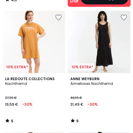
Damen
/
5
10% EXTRA*
10% EXTRA*
5
5
LA REDOUTE COLLECTIONS
ANNE WEYBURN
/
/
Nachthemd
Ärmelloses Nachthemd
5
5
27,99 €
44,99 €
19,59 €
-30%
31,49 €
-30%
5
5
/
/
5
5