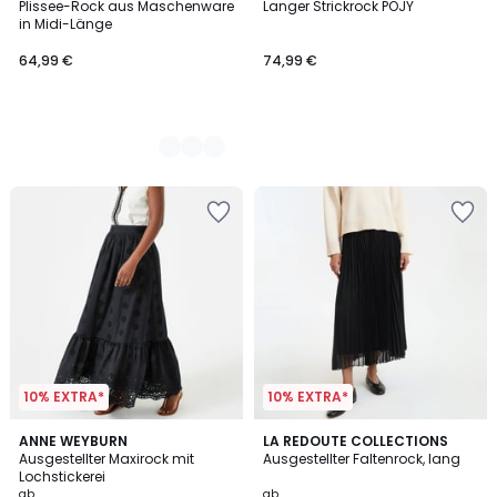
Plissee-Rock aus Maschenware
Langer Strickrock POJY
Farben
in Midi-Länge
64,99 €
74,99 €
10% EXTRA*
10% EXTRA*
4,7
3,7
2
ANNE WEYBURN
2
LA REDOUTE COLLECTIONS
/ 5
/ 5
Ausgestellter Maxirock mit
Ausgestellter Faltenrock, lang
Farben
Farben
Lochstickerei
ab
ab