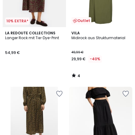
Outlet
10% EXTRA*
4
LA REDOUTE COLLECTIONS
VILA
/
Langer Rock mit Tie-Dye-Print
Midirock aus Strukturmaterial
5
54,99 €
49,99 €
29,99 €
-40%
4
/
5