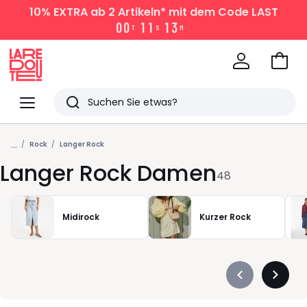
10% EXTRA
ab 2 Artikeln* mit dem Code LAST
0
0
1
1
1
3
T
S
M
Zum
Ware
La
Redoute
Menü
Suchen
Zuletzt
...
angesehen
Rock
Langer Rock
Langer Rock Damen
Artikel
48
Midirock
Kurzer Rock
Précédent
Suivan
-
-