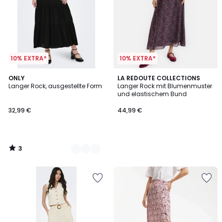
10% EXTRA*
10% EXTRA*
3
2
ONLY
LA REDOUTE COLLECTIONS
/
Langer Rock, ausgestellte Form
Langer Rock mit Blumenmuster
Farben
5
und elastischem Bund
32,99 €
44,99 €
3
/
5