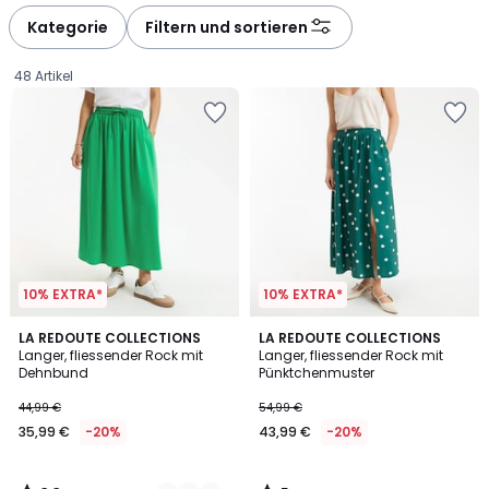
défiler
défiler
à
à
Kategorie
Filtern und sortieren
gauche
droite
48 Artikel
10% EXTRA*
10% EXTRA*
3,3
5
2
LA REDOUTE COLLECTIONS
LA REDOUTE COLLECTIONS
/ 5
/
Langer, fliessender Rock mit
Langer, fliessender Rock mit
Farben
5
Dehnbund
Pünktchenmuster
35,99
44,99 €
54,99 €
€
35,99 €
-20%
43,99 €
-20%
Statt
44,99
€