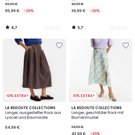
69,99 €
49,99 €
55,99 €
-20%
39,99 €
-20%
4,7
3,7
/
/
5
5
10% EXTRA*
10% EXTRA*
2
LA REDOUTE COLLECTIONS
LA REDOUTE COLLECTIONS
/
Langer, ausgestellter Rock aus
Langer, geschlitzter Rock mit
5
Lyocell und Baumwolle
Blumenmuster
54,99 €
54,99 €
43,99 €
-20%