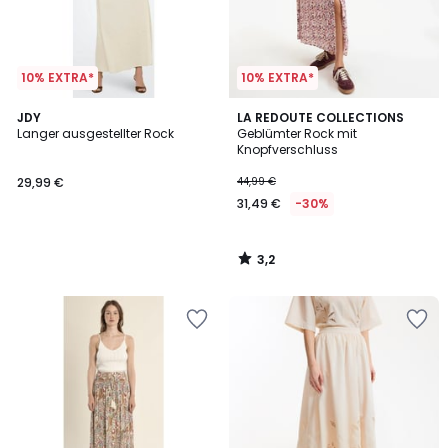
10% EXTRA*
10% EXTRA*
3,2
JDY
LA REDOUTE COLLECTIONS
/ 5
Langer ausgestellter Rock
Geblümter Rock mit
Knopfverschluss
29,99 €
44,99 €
31,49 €
-30%
3,2
/
5