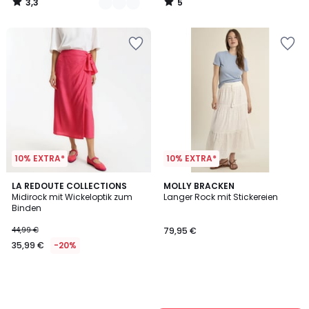
3,3
5
20%
/
/
5
5
Rabatt
angewendet.
10% EXTRA*
10% EXTRA*
LA REDOUTE COLLECTIONS
MOLLY BRACKEN
Midirock mit Wickeloptik zum
Langer Rock mit Stickereien
Binden
44,99 €
79,95 €
35,99 €
-20%