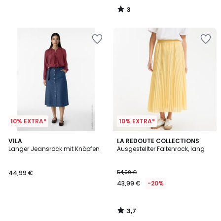
3
/
5
10% EXTRA*
10% EXTRA*
3,7
VILA
LA REDOUTE COLLECTIONS
/ 5
Langer Jeansrock mit Knöpfen
Ausgestellter Faltenrock, lang
44,99 €
54,99 €
43,99 €
-20%
3,7
/