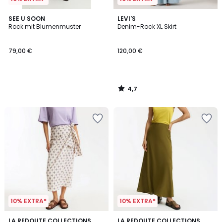
4,7
SEE U SOON
LEVI'S
/ 5
Rock mit Blumenmuster
Denim-Rock XL Skirt
79,00 €
120,00 €
4,7
/
5
10% EXTRA*
10% EXTRA*
4,7
5
LA REDOUTE COLLECTIONS
2
LA REDOUTE COLLECTIONS