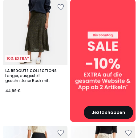
SALE
:
10%
EXTRA
ab
2
Artikeln*
10% EXTRA*
LA REDOUTE COLLECTIONS
Langer, ausgestellt
geschnittener Rock mit
Leopardenmuster
44,99 €
Jeztz shoppen