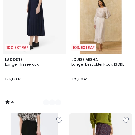
10% EXTRA*
10% EXTRA*
4
2
LACOSTE
LOUISE MISHA
/
Langer Plisseerock
Langer bestickter Rock, ISORE
Farben
5
175,00 €
175,00 €
4
/
5