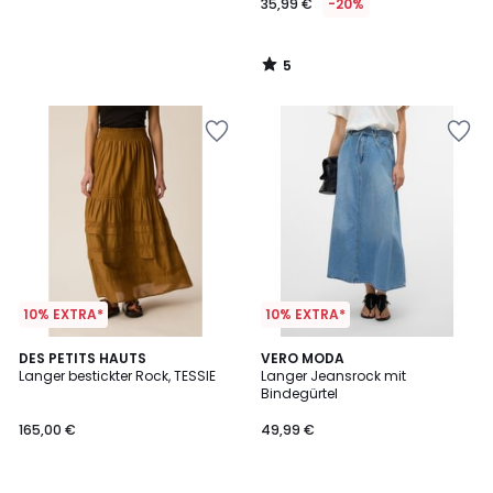
35,99 €
-20%
5
/
5
10% EXTRA*
10% EXTRA*
3
DES PETITS HAUTS
VERO MODA
/
Langer bestickter Rock, TESSIE
Langer Jeansrock mit
5
Bindegürtel
165,00 €
49,99 €