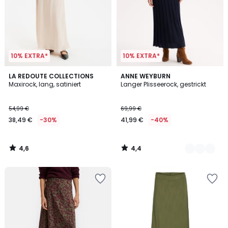
10% EXTRA*
10% EXTRA*
4,6
4,4
LA REDOUTE COLLECTIONS
2
ANNE WEYBURN
/ 5
/ 5
Maxirock, lang, satiniert
Langer Plisseerock, gestrickt
Farben
54,99 €
69,99 €
38,49 €
-30%
41,99 €
-40%
4,6
4,4
/
/
5
5