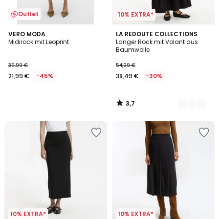
Outlet
10% EXTRA*
3,7
VERO MODA
2
LA REDOUTE COLLECTIONS
/ 5
Midirock mit Leoprint
Langer Rock mit Volant aus
Farben
Baumwolle
39,99 €
54,99 €
21,99 €
-45%
38,49 €
-30%
3,7
/
5
10% EXTRA*
10% EXTRA*