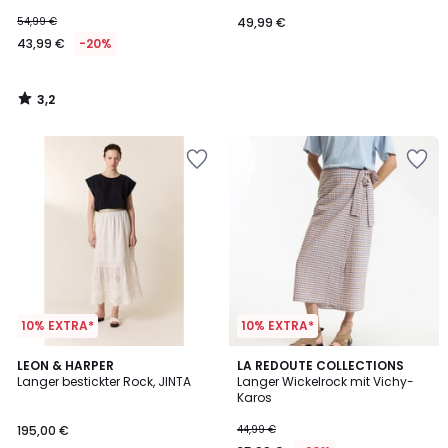
54,99 €
49,99 €
43,99 €
-20%
3,2
/
5
10% EXTRA*
10% EXTRA*
5
LEON & HARPER
LA REDOUTE COLLECTIONS
/
Langer bestickter Rock, JINTA
Langer Wickelrock mit Vichy-
5
Karos
195,00 €
44,99 €