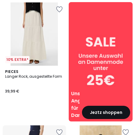
Unsere
Angebote
für
Damen
10% EXTRA*
PIECES
Langer Rock, ausgestellte Form
39,99 €
Unsere
Angebote
für
Jeztz shoppen
Damen