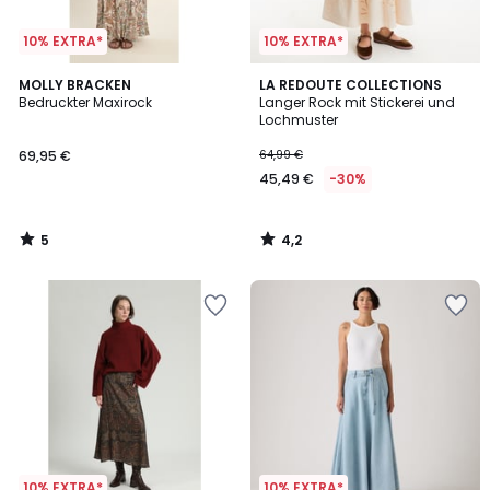
10% EXTRA*
10% EXTRA*
5
4,2
MOLLY BRACKEN
LA REDOUTE COLLECTIONS
/
/ 5
Bedruckter Maxirock
Langer Rock mit Stickerei und
5
Lochmuster
69,95 €
64,99 €
45,49 €
-30%
5
4,2
/
/
5
5
10% EXTRA*
10% EXTRA*