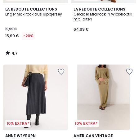
4,7
LA REDOUTE COLLECTIONS
LA REDOUTE COLLECTIONS
/ 5
Enger Maxirock aus Rippjersey
Gerader Midirock in Wickeloptik
mit Falten
19,99 €
64,99 €
15,99 €
-20%
4,7
/
5
10% EXTRA*
10% EXTRA*
2
ANNE WEYBURN
AMERICAN VINTAGE