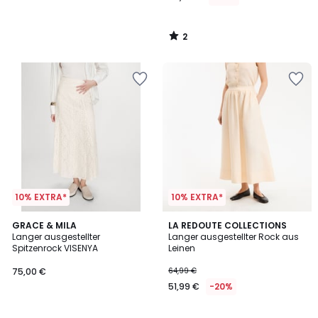
2
/
5
10% EXTRA*
10% EXTRA*
3
GRACE & MILA
LA REDOUTE COLLECTIONS
/
Langer ausgestellter
Langer ausgestellter Rock aus
5
Spitzenrock VISENYA
Leinen
75,00 €
64,99 €
51,99 €
-20%