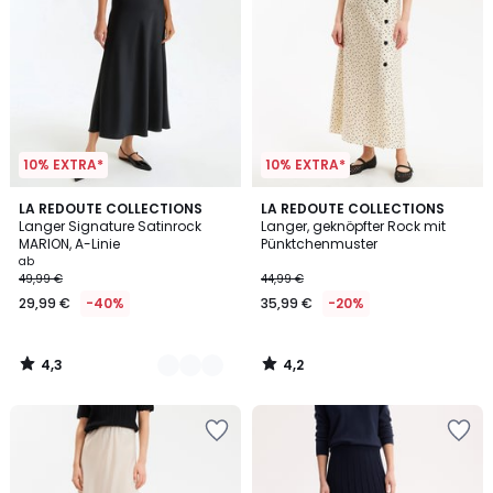
10% EXTRA*
10% EXTRA*
4,3
4,2
3
LA REDOUTE COLLECTIONS
LA REDOUTE COLLECTIONS
/ 5
/ 5
Langer Signature Satinrock
Langer, geknöpfter Rock mit
Farben
MARION, A-Linie
Pünktchenmuster
ab
49,99 €
44,99 €
29,99 €
-40%
35,99 €
-20%
4,3
4,2
/
/
5
5