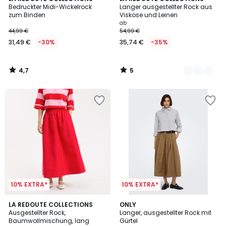
/ 5
/
Bedruckter Midi-Wickelrock
Langer ausgestellter Rock aus
Farben
5
zum Binden
Viskose und Leinen
ab
44,99 €
54,99 €
31,49 €
-30%
35,74 €
-35%
4,7
5
/
/
5
5
10% EXTRA*
10% EXTRA*
3,2
LA REDOUTE COLLECTIONS
ONLY
/ 5
Ausgestellter Rock,
Langer, ausgestellter Rock mit
Baumwollmischung, lang
Gürtel