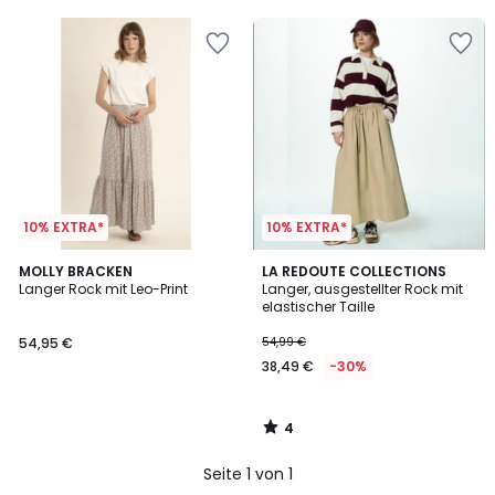
5
10% EXTRA*
10% EXTRA*
4
MOLLY BRACKEN
LA REDOUTE COLLECTIONS
/
Langer Rock mit Leo-Print
Langer, ausgestellter Rock mit
5
elastischer Taille
54,95 €
54,99 €
38,49 €
-30%
4
/
5
Seite 1 von 1