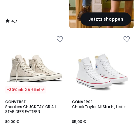
Jetztz shoppen
4,7
/
5
–30% ab 2 Artikeln*
4,7
CONVERSE
CONVERSE
/ 5
Sneakers CHUCK TAYLOR ALL
Chuck Taylor All Star Hi, Leder
STAR DEER PATTERN
80,00 €
85,00 €