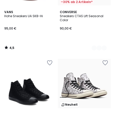
–30% ab 2 Artikeln*
4,5
VANS
2
CONVERSE
/ 5
Hohe Sneakers UA SK8-Hi
Sneakers CTAS Lift Seasonal
Farben
Color
95,00 €
90,00 €
4,5
/
5
Neuheit