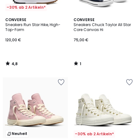
–30% ab 2 Artikeln*
4,8
1
CONVERSE
CONVERSE
/ 5
/
Sneakers Run Star Hike, High-
Sneakers Chuck Taylor All Star
5
Top-Form
Core Canvas Hi
120,00 €
75,00 €
4,8
1
/
/
5
5
Neuheit
–30% ab 2 Artikeln*