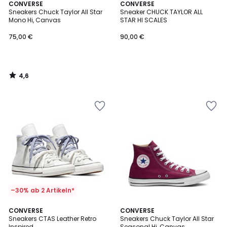
4,6
CONVERSE
CONVERSE
/ 5
Sneakers Chuck Taylor All Star
Sneaker CHUCK TAYLOR ALL
Mono Hi, Canvas
STAR HI SCALES
75,00 €
90,00 €
4,6
/
5
–30% ab 2 Artikeln*
4,7
CONVERSE
CONVERSE
/ 5
Sneakers CTAS Leather Retro
Sneakers Chuck Taylor All Star
Inspired
Seasonal Hi, Canvas