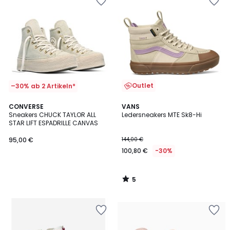
Outlet
–30% ab 2 Artikeln*
5
CONVERSE
VANS
/
Sneakers CHUCK TAYLOR ALL
Ledersneakers MTE Sk8-Hi
5
STAR LIFT ESPADRILLE CANVAS
95,00 €
144,00 €
100,80 €
-30%
5
/
5