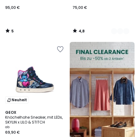
DISTRESSED CANVAS
95,00 €
75,00 €
5
4,8
/
/
5
5
FINAL
CLEARANCE
Neuheit
GEOX
Knöchelhohe Sneaker, mit LEDs,
SKYLIN x LILO & STITCH
ab
69,90 €