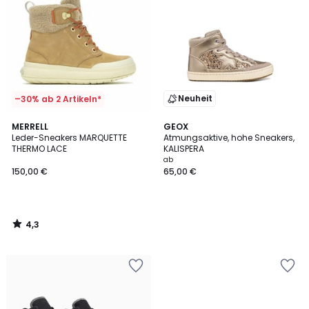
Neuheit
–30% ab 2 Artikeln*
4,3
MERRELL
GEOX
/ 5
Leder-Sneakers MARQUETTE
Atmungsaktive, hohe Sneakers,
THERMO LACE
KALISPERA
ab
150,00 €
65,00 €
4,3
/
5