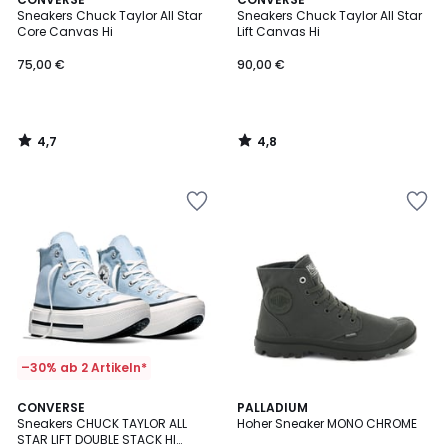
/ 5
/ 5
Sneakers Chuck Taylor All Star
Sneakers Chuck Taylor All Star
Core Canvas Hi
Lift Canvas Hi
75,00
75,00 €
90,00 €
€.
4,7
4,8
/
/
5
5
–30% ab 2 Artikeln*
5
4,8
CONVERSE
3
PALLADIUM
/
/ 5
Sneakers CHUCK TAYLOR ALL
Hoher Sneaker MONO CHROME
Farben
5
STAR LIFT DOUBLE STACK HI