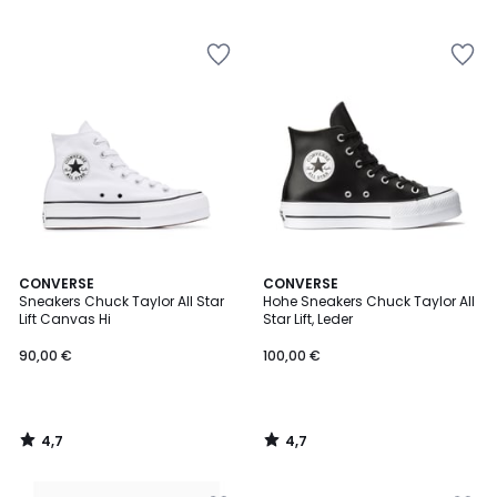
4,7
4,7
CONVERSE
CONVERSE
/ 5
/ 5
Sneakers Chuck Taylor All Star
Hohe Sneakers Chuck Taylor All
Lift Canvas Hi
Star Lift, Leder
90,00 €
100,00 €
4,7
4,7
/
/
5
5