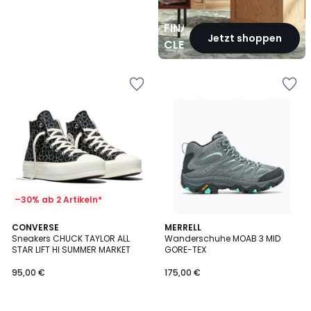
FINAL
Jetzt shoppen
CLEARANCE
–30% ab 2 Artikeln*
5
4,5
CONVERSE
MERRELL
/
/ 5
Sneakers CHUCK TAYLOR ALL
Wanderschuhe MOAB 3 MID
5
STAR LIFT HI SUMMER MARKET
GORE-TEX
95,00 €
175,00 €