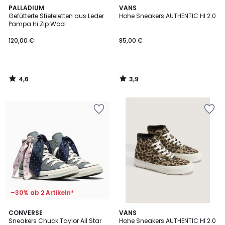
4,6
3,9
PALLADIUM
VANS
/ 5
/ 5
Gefütterte Stiefeletten aus Leder
Hohe Sneakers AUTHENTIC HI 2.0
Pampa Hi Zip Wool
120,00 €
85,00 €
4,6
3,9
/
/
5
5
–30% ab 2 Artikeln*
5
CONVERSE
VANS
/
Sneakers Chuck Taylor All Star
Hohe Sneakers AUTHENTIC HI 2.0