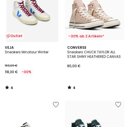
Outlet
–30% ab 2 Artikeln*
4
4
VEJA
CONVERSE
/
/
Sneakers Minotaur Winter
Sneakers CHUCK TAYLOR ALL
5
5
STAR SHINY HEATHERED CANVAS
169,00 €
80,00 €
118,30 €
-30%
4
4
/
/
5
5