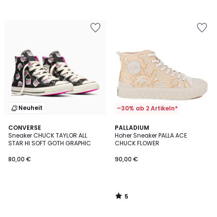
Neuheit
–30% ab 2 Artikeln*
5
CONVERSE
PALLADIUM
/
Sneaker CHUCK TAYLOR ALL
Hoher Sneaker PALLA ACE
5
STAR HI SOFT GOTH GRAPHIC
CHUCK FLOWER
80,00 €
90,00 €
5
/
5