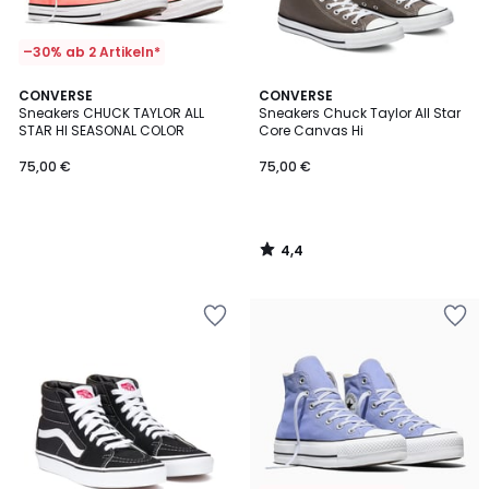
–30% ab 2 Artikeln*
4,4
CONVERSE
CONVERSE
/ 5
Sneakers CHUCK TAYLOR ALL
Sneakers Chuck Taylor All Star
STAR HI SEASONAL COLOR
Core Canvas Hi
75,00 €
75,00 €
4,4
/
5