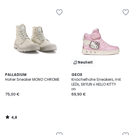
5
Neuheit
4,8
PALLADIUM
GEOX
/ 5
Hoher Sneaker MONO CHROME
Knöchelhohe Sneakers, mit
LEDs, SKYLIN x HELLO KITTY
ab
75,00 €
69,90 €
4,8
/
5