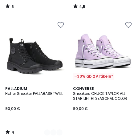
5
4,5
/
/
5
5
–30% ab 2 Artikeln*
4
2
PALLADIUM
CONVERSE
/
Hoher Sneaker PALLABASE TWILL
Sneakers CHUCK TAYLOR ALL
Farben
5
STAR LIFT HI SEASONAL COLOR
90,00 €
90,00 €
4
/