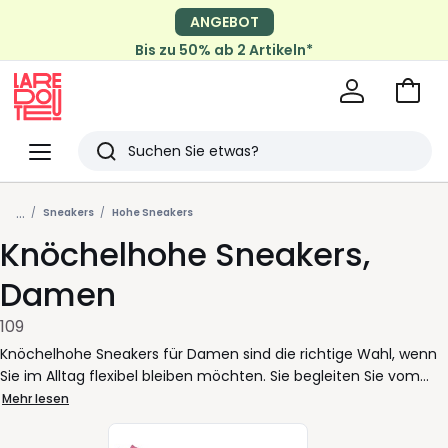
ANGEBOT
Bis zu 50% ab 2 Artikeln*
Zum
Ware
La
Redoute
Menü
Suchen
Zuletzt
...
angesehen
Sneakers
Hohe Sneakers
Knöchelhohe Sneakers,
Artikel
Damen
109
Knöchelhohe Sneakers für Damen sind die richtige Wahl, wenn
Sie im Alltag flexibel bleiben möchten. Sie begleiten Sie vom
Morgen bis zum Abend, ohne dass Sie über Ihr Outfit
Mehr lesen
nachdenken müssen. Ein guter Sneaker passt zu Jeans,
Stoffhosen oder einem schlichten Rock und wirkt dabei immer