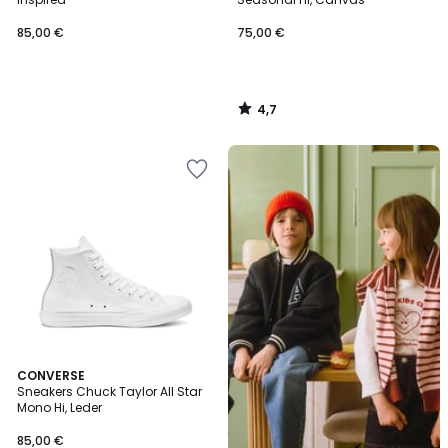
85,00 €
75,00 €
4,7
/
5
Back
To
...
4,7
CONVERSE
/ 5
Sneakers Chuck Taylor All Star
Mono Hi, Leder
85,00 €