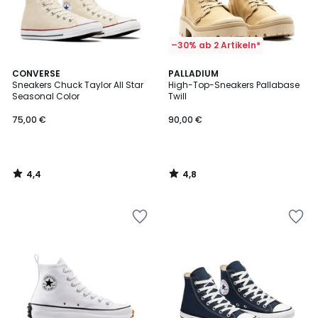
–30% ab 2 Artikeln*
4,4
4,8
CONVERSE
PALLADIUM
/ 5
/ 5
Sneakers Chuck Taylor All Star
High-Top-Sneakers Pallabase
Seasonal Color
Twill
75,00 €
90,00 €
4,4
4,8
/
/
5
5