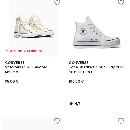
–30% ab 2 Artikeln*
4,7
CONVERSE
CONVERSE
/ 5
Sneakers CTAS Elevated
Hohe Sneakers Chuck Taylor All
Material
Star Lift, Leder
85,00 €
100,00 €
4,7
/
5