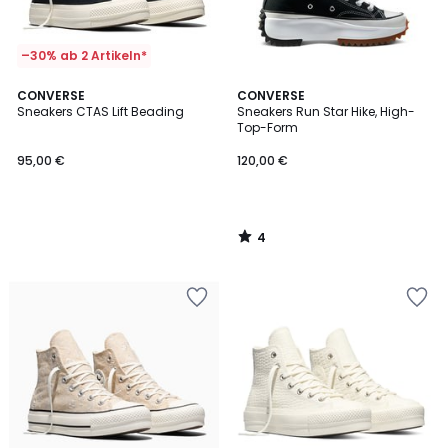
–30% ab 2 Artikeln*
4
CONVERSE
CONVERSE
/
Sneakers CTAS Lift Beading
Sneakers Run Star Hike, High-
5
Top-Form
95,00 €
120,00 €
4
/
5