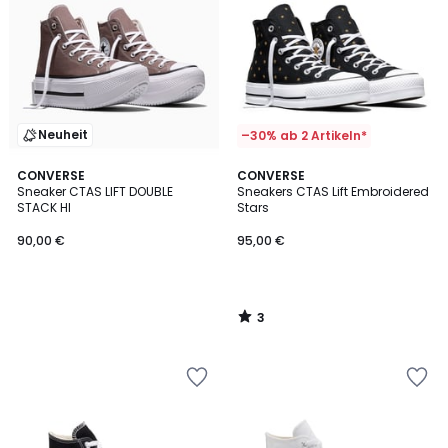
Neuheit
–30% ab 2 Artikeln*
3
CONVERSE
CONVERSE
/
Sneaker CTAS LIFT DOUBLE
Sneakers CTAS Lift Embroidered
5
STACK HI
Stars
90,00 €
95,00 €
3
/
5