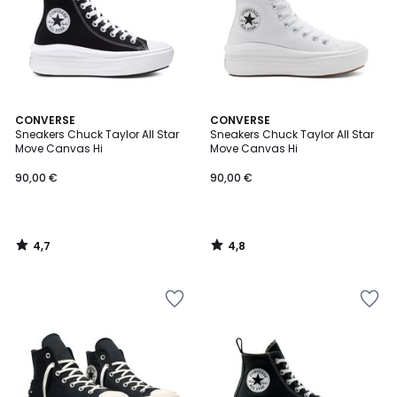
4,7
4,8
CONVERSE
CONVERSE
/ 5
/ 5
Sneakers Chuck Taylor All Star
Sneakers Chuck Taylor All Star
Move Canvas Hi
Move Canvas Hi
90,00 €
90,00 €
4,7
4,8
/
/
5
5