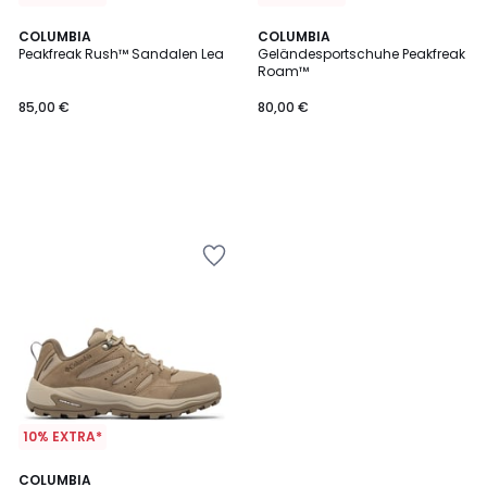
COLUMBIA
COLUMBIA
Peakfreak Rush™ Sandalen Lea
Geländesportschuhe Peakfreak
Roam™
85,00 €
80,00 €
10% EXTRA*
5
COLUMBIA