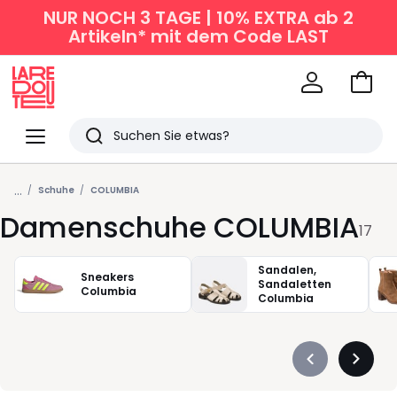
NUR NOCH 3 TAGE | 10% EXTRA ab 2
Artikeln* mit dem Code LAST
Zum
Ware
La
Redoute
Menü
Suchen
Zuletzt
...
angesehen
Schuhe
COLUMBIA
Damenschuhe COLUMBIA
Artikel
17
Sandalen,
Sneakers
Sandaletten
Columbia
Columbia
Précédent
Suivan
-
-