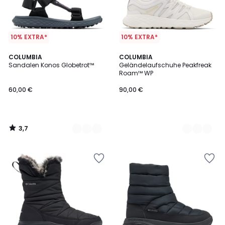
10% EXTRA*
10% EXTRA*
3,7
2
COLUMBIA
2
COLUMBIA
/ 5
Sandalen Konos Globetrot™
Geländelaufschuhe Peakfreak
Farben
Farben
Roam™ WP
60,00 €
90,00 €
3,7
/
5