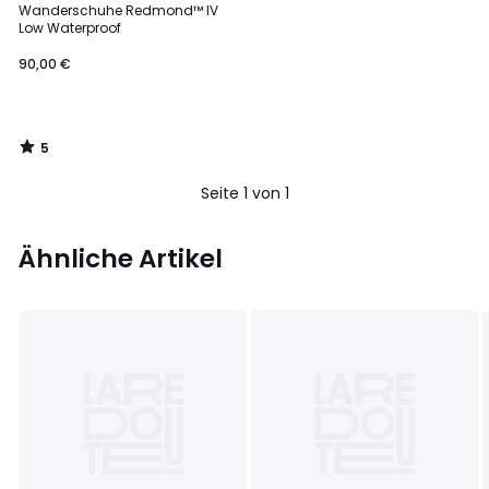
/
Wanderschuhe Redmond™ IV
5
Low Waterproof
90,00 €
5
/
5
Seite 1 von 1
Ähnliche Artikel