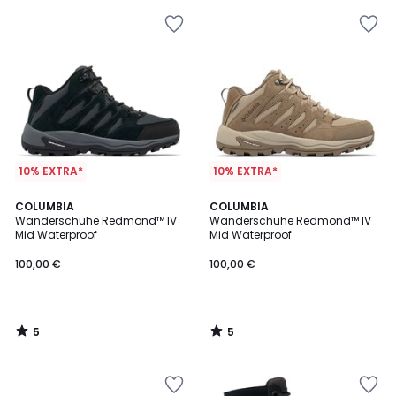
10% EXTRA*
10% EXTRA*
5
5
COLUMBIA
COLUMBIA
/
/
Wanderschuhe Redmond™ IV
Wanderschuhe Redmond™ IV
5
5
Mid Waterproof
Mid Waterproof
100,00 €
100,00 €
5
5
/
/
5
5