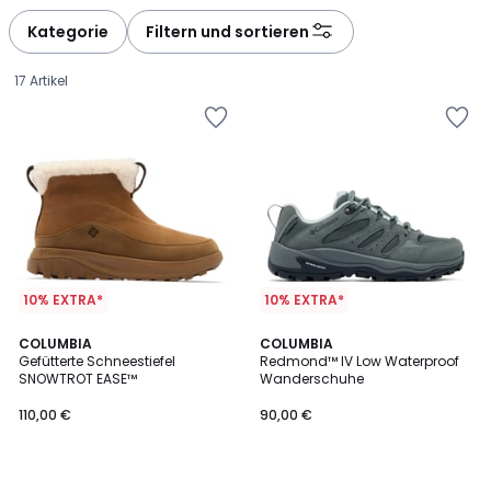
défiler
défiler
à
à
Kategorie
Filtern und sortieren
gauche
droite
17 Artikel
10% EXTRA*
10% EXTRA*
COLUMBIA
COLUMBIA
Gefütterte Schneestiefel
Redmond™ IV Low Waterproof
SNOWTROT EASE™
Wanderschuhe
110,00
110,00 €
90,00 €
€.