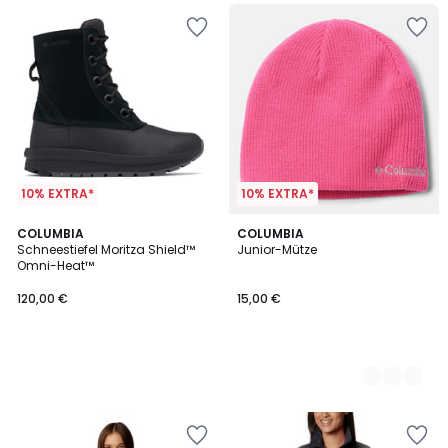
10% EXTRA*
10% EXTRA*
COLUMBIA
3
COLUMBIA
Schneestiefel Moritza Shield™
Junior-Mütze
Farben
Omni-Heat™
120,00 €
15,00 €