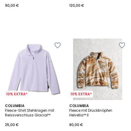
90,00 €
120,00 €
10% EXTRA*
10% EXTRA*
2,8
COLUMBIA
2
COLUMBIA
/ 5
Fleece-Shirt Stehkragen mit
Fleece mit Druckknöpfen
Farben
Reissverschluss Glacial™
Helvetia™ II
25,00 €
80,00 €