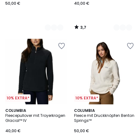
50,00 €
40,00 €
3,7
/
5
10% EXTRA*
10% EXTRA*
3,7
4,3
2
COLUMBIA
COLUMBIA
/ 5
/ 5
Fleecepullover mit Troyerkragen
Fleece mit Druckknöpfen Benton
Farben
Glacial™ IV
Springs™
40,00 €
50,00 €