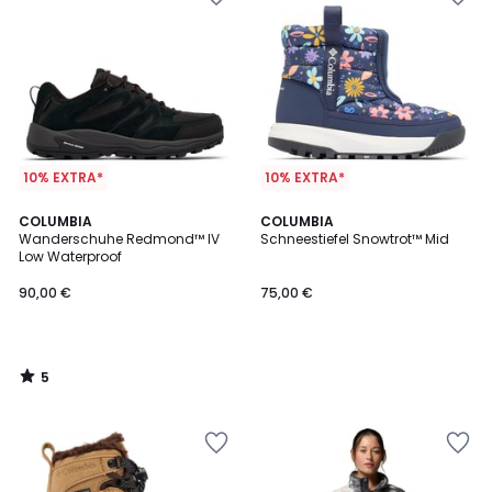
10% EXTRA*
10% EXTRA*
5
COLUMBIA
COLUMBIA
/
Wanderschuhe Redmond™ IV
Schneestiefel Snowtrot™ Mid
5
Low Waterproof
90,00 €
75,00 €
5
/
5