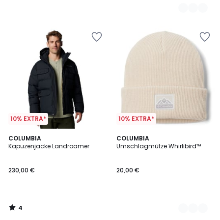
10% EXTRA*
10% EXTRA*
4
COLUMBIA
2
COLUMBIA
/
Kapuzenjacke Landroamer
Umschlagmütze Whirlibird™
Farben
5
230,00 €
20,00 €
4
/
5