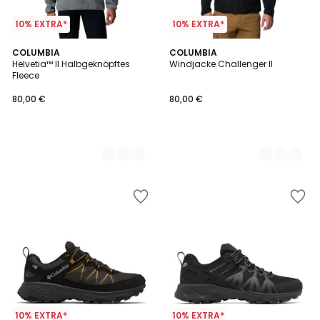
10% EXTRA*
10% EXTRA*
2
COLUMBIA
2
COLUMBIA
Helvetia™ II Halbgeknöpftes
Windjacke Challenger II
Farben
Farben
Fleece
80,00 €
80,00 €
10% EXTRA*
10% EXTRA*