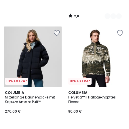
2,8
/
5
10% EXTRA*
10% EXTRA*
COLUMBIA
3
COLUMBIA
Mittellange Daunenjacke mit
Helvetia™ II Halbgeknöpftes
Farben
Kapuze Amaze Puff™
Fleece
270,00 €
80,00 €