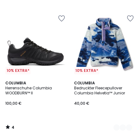
10% EXTRA*
10% EXTRA*
4
COLUMBIA
2
COLUMBIA
/
Herrenschuhe Columbia
Bedruckter Fleecepullover
Farben
5
WOODBURN™ II
Columbia Helvetia™ Junior
100,00 €
40,00 €
4
/
5