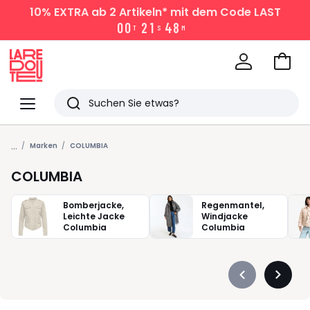
10% EXTRA
ab 2 Artikeln* mit dem Code LAST
0
0
2
1
4
8
T
S
M
Zum
Ware
La
Redoute
Menü
Suchen
Zuletzt
...
angesehen
Marken
COLUMBIA
Artikel
COLUMBIA
Bomberjacke,
Regenmantel,
Leichte Jacke
Windjacke
Columbia
Columbia
Précédent
Suivan
-
-
défiler
défiler