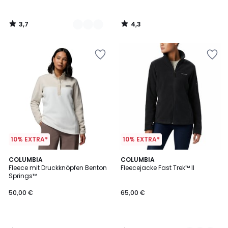
3,7
4,3
/
/
5
5
10% EXTRA*
10% EXTRA*
4,3
4
COLUMBIA
3
COLUMBIA
/ 5
/
Fleece mit Druckknöpfen Benton
Fleecejacke Fast Trek™ II
Farben
5
Springs™
50,00 €
65,00 €