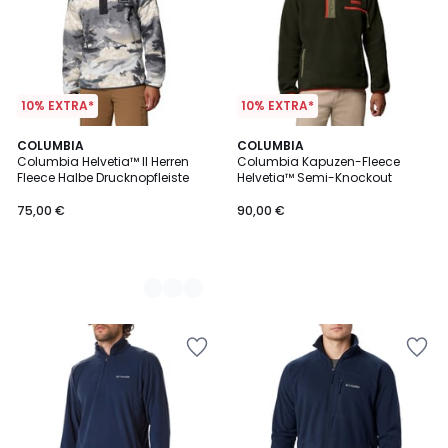
10% EXTRA*
10% EXTRA*
2
COLUMBIA
COLUMBIA
Columbia Helvetia™ II Herren
Columbia Kapuzen-Fleece
Farben
Fleece Halbe Drucknopfleiste
Helvetia™ Semi-Knockout
75,00 €
90,00 €