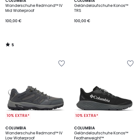
5
COLUMBIA
COLUMBIA
/
Wanderschuhe Redmond™ IV
Geländelaufschuhe Konos™
5
Mid Waterproof
TRS
100,00 €
100,00 €
5
/
5
10% EXTRA*
10% EXTRA*
3
2
COLUMBIA
COLUMBIA
/
Wanderschuhe Redmond™ IV
Geländelaufschuhe Konos™
Farben
5
Low Waterproof
Featherweight™