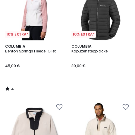
10% EXTRA*
10% EXTRA*
4
COLUMBIA
COLUMBIA
/
Benton Springs Fleece-Gilet
Kapuzensteppjacke
5
45,00 €
80,00 €
4
/
5