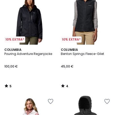
10% EXTRA*
10% EXTRA*
5
4
COLUMBIA
COLUMBIA
/
/
Pouring Adventure Regenjacke
Benton Springs Fleece-Gilet
5
5
100,00 €
45,00 €
5
4
/
/
5
5