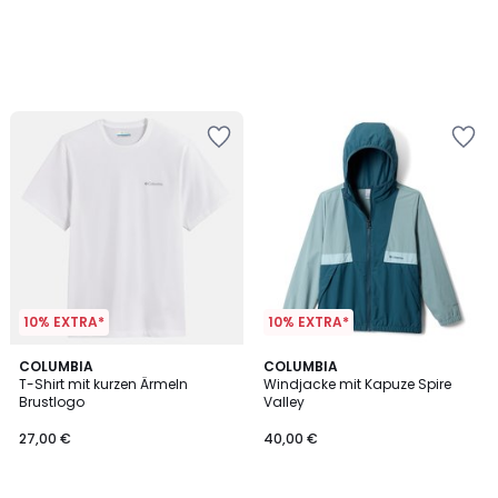
10% EXTRA*
10% EXTRA*
3
COLUMBIA
2
COLUMBIA
T-Shirt mit kurzen Ärmeln
Windjacke mit Kapuze Spire
Farben
Farben
Brustlogo
Valley
27,00 €
40,00 €