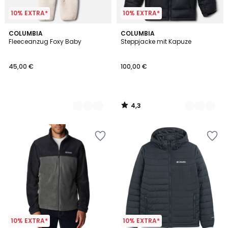
10% EXTRA*
10% EXTRA*
4,3
2
COLUMBIA
2
COLUMBIA
/ 5
Fleeceanzug Foxy Baby
Steppjacke mit Kapuze
Farben
Farben
45,00 €
100,00 €
4,3
/
5
10% EXTRA*
10% EXTRA*