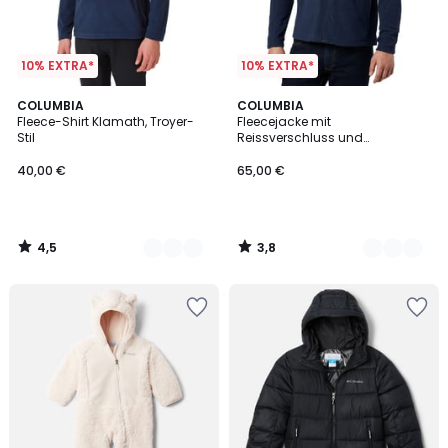
10% EXTRA*
10% EXTRA*
4,5
3,8
4
COLUMBIA
4
COLUMBIA
/ 5
/ 5
Fleece-Shirt Klamath, Troyer-
Fleecejacke mit
Farben
Farben
Stil
Reissverschluss und
Stehkragen Fast Trek
40,00 €
65,00 €
4,5
3,8
/
/
5
5