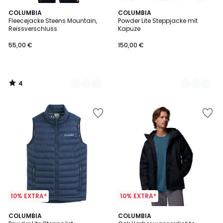
4
2
COLUMBIA
2
COLUMBIA
/
Fleecejacke Steens Mountain,
Powder Lite Steppjacke mit
Farben
Farben
5
Reissverschluss
Kapuze
55,00 €
150,00 €
4
/
5
10% EXTRA*
10% EXTRA*
2
COLUMBIA
2
COLUMBIA