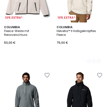
10% EXTRA*
10% EXTRA*
COLUMBIA
3
COLUMBIA
Fleece-Weste mit
Helvetia™ II Halbgeknöpftes
Farben
Reissverschluss
Fleece
50,00 €
75,00 €