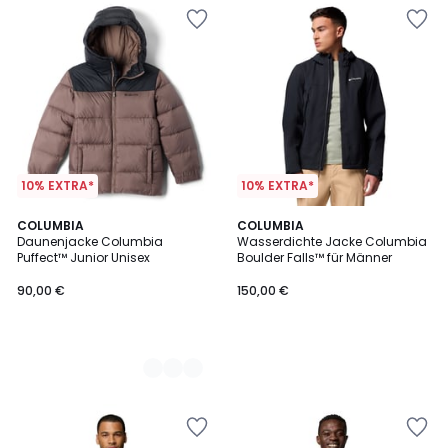
10% EXTRA*
10% EXTRA*
3
COLUMBIA
COLUMBIA
Daunenjacke Columbia
Wasserdichte Jacke Columbia
Farben
Puffect™ Junior Unisex
Boulder Falls™ für Männer
90,00 €
150,00 €