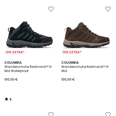
10% EXTRA*
10% EXTRA*
5
COLUMBIA
COLUMBIA
/
Wanderschuhe Redmond™ IV
Wanderschuhe Redmond™ IV
5
Mid Waterproof
Mid
100,00 €
100,00 €
5
/
5