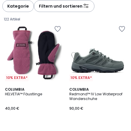
à
à
Kategorie
Filtern und sortieren
gauche
droite
122 Artikel
10% EXTRA*
10% EXTRA*
COLUMBIA
COLUMBIA
HELVETIA™ Fäustlinge
Redmond™ IV Low Waterproof
Wanderschuhe
40,00
40,00 €
90,00 €
€.