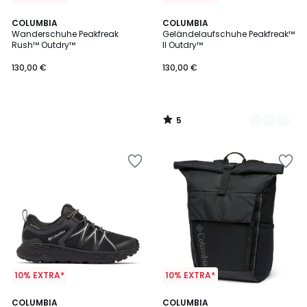
5
COLUMBIA
2
COLUMBIA
/
Wanderschuhe Peakfreak
Geländelaufschuhe Peakfreak™
Farben
5
Rush™ Outdry™
II Outdry™
130,00 €
130,00 €
5
/
5
10% EXTRA*
10% EXTRA*
4,5
5
2
COLUMBIA
COLUMBIA