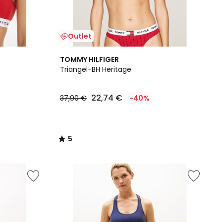
Outlet
5
TOMMY HILFIGER
/
Triangel-BH Heritage
5
22,74 €
37,90 €
-40%
5
/
5