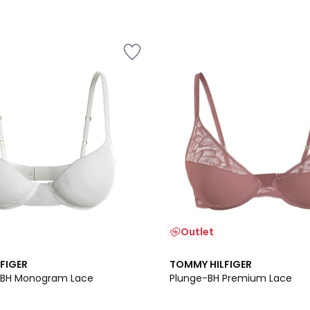
Outlet
1
FIGER
TOMMY HILFIGER
/
-BH Monogram Lace
Plunge-BH Premium Lace
5