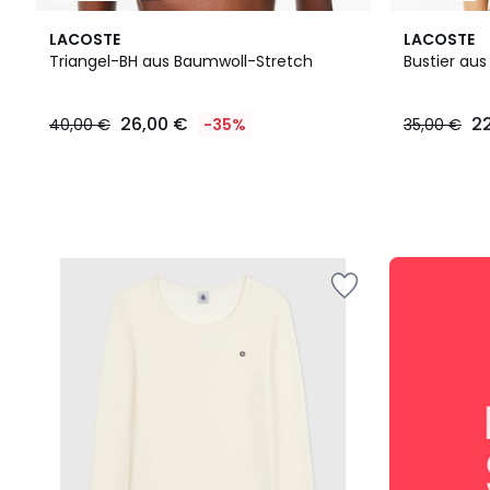
LACOSTE
LACOSTE
Triangel-BH aus Baumwoll-Stretch
Bustier au
26,00
26,00 €
2
40,00 €
-35%
35,00 €
€
Statt
40,00
€
35%
Rabatt
angewendet.
SALE
:
10%
EXTRA
ab
2
Artikeln*