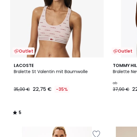
Outlet
Outlet
5
2
LACOSTE
TOMMY HIL
/
Farben
Bralette St Valentin mit Baumwolle
Bralette N
5
ab
22,75 €
2
35,00 €
-35%
37,90 €
5
/
5