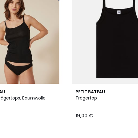
EAU
PETIT BATEAU
rägertops, Baumwolle
Trägertop
19,00 €