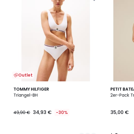
Outlet
2
5
TOMMY HILFIGER
PETIT BAT
Farben
/
Triangel-BH
2er-Pack T
5
34,93 €
35,00 €
49,90 €
-30%