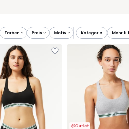
farben
preis
motiv
kategorie
mehr fil
Outlet