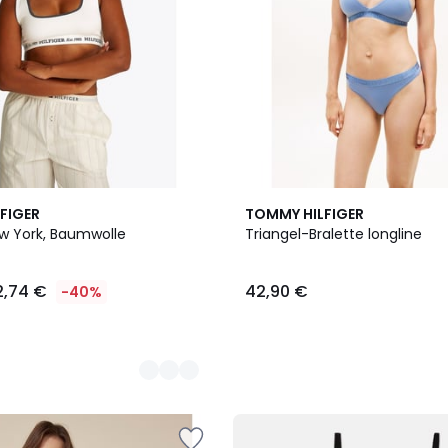
2
FIGER
TOMMY HILFIGER
Farben
ew York, Baumwolle
Triangel-Bralette longline
2,74 €
42,90 €
-40%