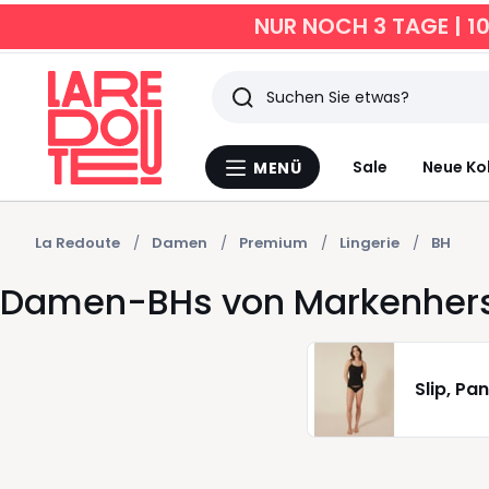
NUR NOCH 3 TAGE | 1
Suchen
Zuletzt
Sale
Neue Ko
MENÜ
Menü
angesehen
La
Redoute
Artikel
La Redoute
Damen
Premium
Lingerie
BH
Damen-BHs von Markenhers
Slip, Pan