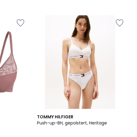
3
5
TOMMY HILFIGER
Farben
/
Push-up-BH, gepolstert, Heritage
5