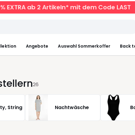
0% EXTRA ab 2 Artikeln* mit dem Code LAST
llektion
Angebote
Auswahl Sommerkoffer
Back t
tellern
26
ty, String
Nachtwäsche
B