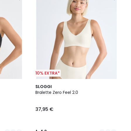
10% EXTRA*
4
4,2
SLOGGI
Farben
/ 5
Bralette Zero Feel 2.0
37,95 €