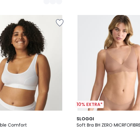
10% EXTRA*
3,5
SLOGGI
/ 5
uble Comfort
Soft Bra BH ZERO MICRFOFIBR