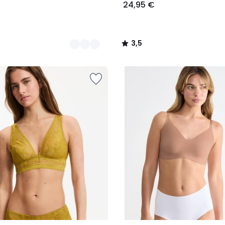
24,95 €
3,5
/
5