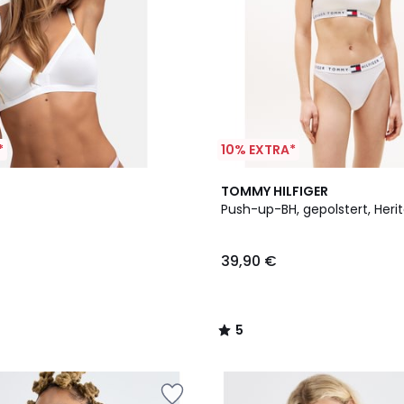
*
10% EXTRA*
3
5
TOMMY HILFIGER
Farben
/
Push-up-BH, gepolstert, Heri
5
39,90 €
5
/
5