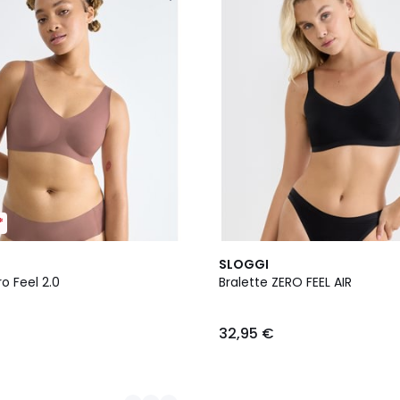
*
2
SLOGGI
Farben
ro Feel 2.0
Bralette ZERO FEEL AIR
32,95 €