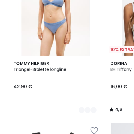
10% EXTRA
2
4,6
TOMMY HILFIGER
DORINA
Farben
/ 5
Triangel-Bralette longline
BH Tiffany
42,90 €
16,00 €
4,6
/
5