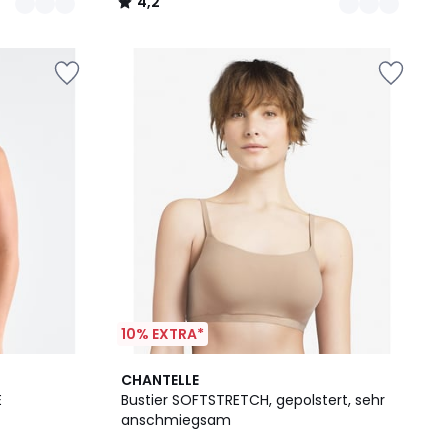
4,2
/
5
10% EXTRA*
4,4
CHANTELLE
/ 5
E
Bustier SOFTSTRETCH, gepolstert, sehr
anschmiegsam