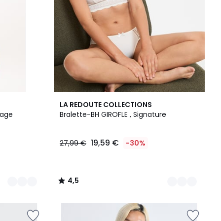
2
4,5
LA REDOUTE COLLECTIONS
Farben
/ 5
tage
Bralette-BH GIROFLE , Signature
19,59 €
27,99 €
-30%
4,5
/
5