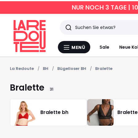
NUR NOCH 3 TAGE | 1
Suchen
Zuletzt
Sale
Neue Ko
MENÜ
Menü
angesehen
La
Redoute
Artikel
La Redoute
BH
Bügelloser BH
Bralette
Bralette
31
Bralette bh
Bralett