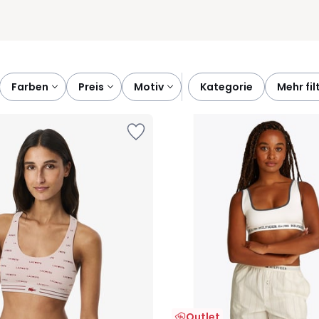
farben
preis
motiv
kategorie
mehr fil
Outlet