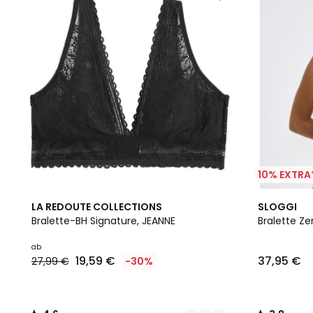
10% EXTRA
3
4,6
2
3,8
LA REDOUTE COLLECTIONS
SLOGGI
Farben
/ 5
Farben
/ 5
Bralette-BH Signature, JEANNE
Bralette Ze
ab
19,59 €
37,95 €
27,99 €
-30%