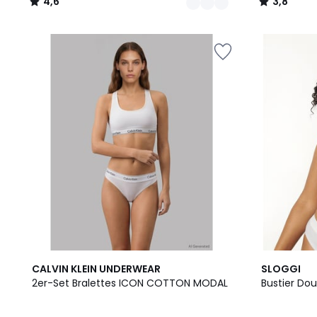
4,6
3,8
/
/
5
5
2
4,2
CALVIN KLEIN UNDERWEAR
SLOGGI
Farben
/ 5
2er-Set Bralettes ICON COTTON MODAL
Bustier Do