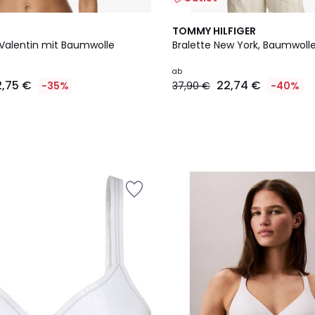
2
TOMMY HILFIGER
Farben
 Valentin mit Baumwolle
Bralette New York, Baumwoll
ab
2,75 €
22,74 €
-35%
37,90 €
-40%