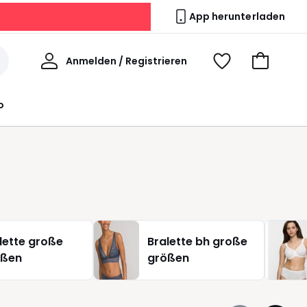
App herunterladen
Willkommen
Anmelden / Registrieren
Voir
Zum
ma
Warenkor
wishlist
o
lette große
Bralette bh große
ößen
größen