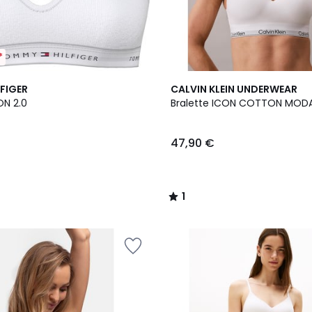
*
2
1
FIGER
CALVIN KLEIN UNDERWEAR
Farben
/
ON 2.0
Bralette ICON COTTON MOD
5
47,90 €
1
/
5