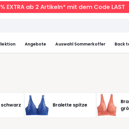
0% EXTRA ab 2 Artikeln* mit dem Code LAST
llektion
Angebote
Auswahl Sommerkoffer
Back t
Bra
e schwarz
Bralette spitze
gr