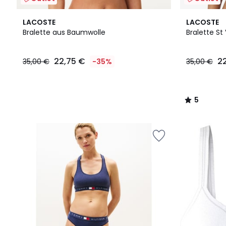
5
LACOSTE
LACOSTE
/
Bralette aus Baumwolle
Bralette St
5
22,75
22,75 €
2
35,00 €
-35%
35,00 €
€
Statt
35,00
€
5
35%
/
Rabatt
5
angewendet.