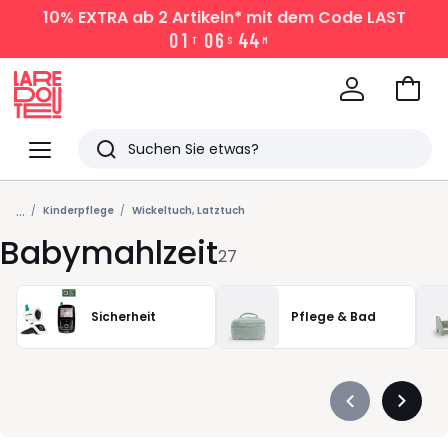
10% EXTRA
ab 2 Artikeln* mit dem Code LAST
0
1
0
6
4
4
T
S
M
Zum
Ware
La
Redoute
Menü
Suchen
Zuletzt
...
angesehen
Kinderpflege
Wickeltuch, Latztuch
Babymahlzeit
Artikel
27
Sicherheit
Pflege & Bad
Précédent
Suivan
-
-