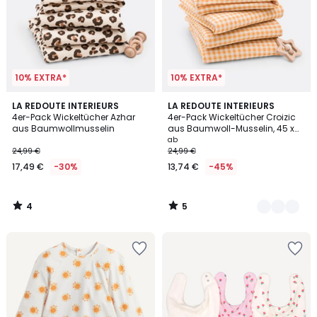
10% EXTRA*
10% EXTRA*
4
5
LA REDOUTE INTERIEURS
2
LA REDOUTE INTERIEURS
/
/
4er-Pack Wickeltücher Azhar
4er-Pack Wickeltücher Croizic
Farben
5
5
aus Baumwollmusselin
aus Baumwoll-Musselin, 45 x
45 cm
ab
24,99 €
24,99 €
17,49 €
-30%
13,74 €
-45%
4
5
/
/
5
5