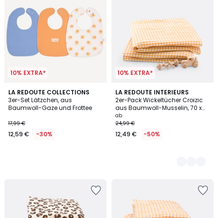
10% EXTRA*
10% EXTRA*
LA REDOUTE COLLECTIONS
2
LA REDOUTE INTERIEURS
3er-Set Lätzchen, aus
2er-Pack Wickeltücher Croizic
Farben
Baumwoll-Gaze und Frottee
aus Baumwoll-Musselin, 70 x
70 cm
ab
17,99 €
24,99 €
12,59 €
-30%
12,49 €
-50%