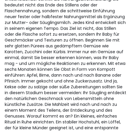
bedeutet nicht das Ende des Stillens oder der
Flaschennahrung, sondern die schrittweise Einführung
neuer fester oder halbfester Nahrungsmittel als Ergänzung
zur Mutter- oder Säuglingsmilch. Jedes Kind entwickelt sich
in seinem eigenen Tempo. Das Ziel ist nicht, das Stillen
oder die Flasche sofort zu ersetzen, sondern Ihr Baby für
Geschmäcker und Texturen zu öffnen. Beginnen Sie mit
sehr glatten Pürees aus gedämpftem Gemüse wie
Karotten, Zucchini oder Kürbis. Immer nur ein Gemüse auf
einmal, damit Sie besser erkennen können, was Ihr Baby
mag - und um mögliche Reaktionen zu erkennen. Mit etwa
sechs Monaten können Sie Obst in Form von Kompott
einführen: Apfel, Birne, dann nach und nach Banane oder
Pfirsich. Immer gekocht und ohne Zuckerzusatz. Und ja,
Kekse oder zu salzige oder süße Zubereitungen sollten Sie
in diesem Stadium besser vermeiden: Ihr Säugling entdeckt
den natürlichen Geschmack von Lebensmitteln ohne
künstliche Zusätze. Die Mahlzeit wird nach und nach zu
einem Moment des Teilens, der Entdeckung und des
Genusses. Worauf kommt es an? Ein kleines, einfaches
Ritual in Ruhe einrichten. Ein stabiler Hochstuhl, ein Löffel,
der für kleine Münder geeignet ist, und eine entspannte