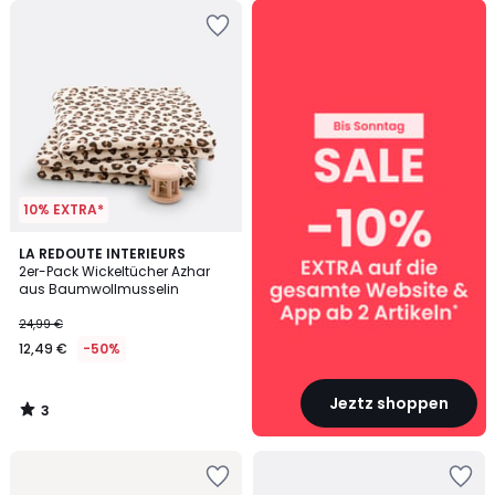
SALE
:
10%
EXTRA
ab
2
Artikeln*
10% EXTRA*
3
LA REDOUTE INTERIEURS
/
2er-Pack Wickeltücher Azhar
5
aus Baumwollmusselin
24,99 €
12,49 €
-50%
Jeztz shoppen
3
/
5