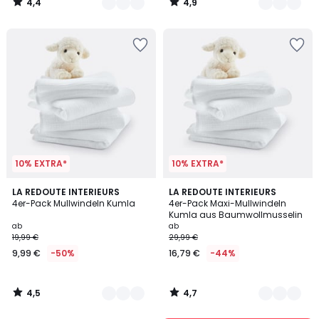
4,4
4,9
50%
/
/
5
5
Rabatt
angewendet.
10% EXTRA*
10% EXTRA*
4,5
4,7
9
LA REDOUTE INTERIEURS
9
LA REDOUTE INTERIEURS
/ 5
/ 5
4er-Pack Mullwindeln Kumla
4er-Pack Maxi-Mullwindeln
Farben
Farben
Kumla aus Baumwollmusselin
ab
ab
19,99 €
29,99 €
9,99 €
-50%
16,79 €
-44%
4,5
4,7
/
/
5
5