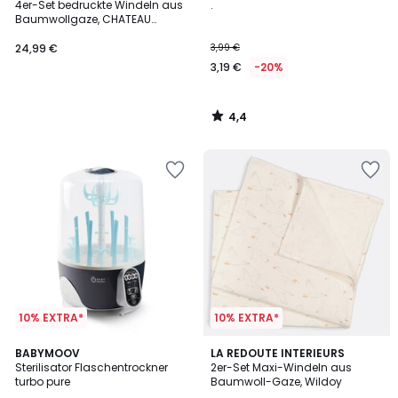
/ 5
4er-Set bedruckte Windeln aus
.
Baumwollgaze, CHATEAU
LICORNE
24,99 €
3,99 €
3,19 €
-20%
4,4
/
5
10% EXTRA*
10% EXTRA*
4,8
BABYMOOV
LA REDOUTE INTERIEURS
/ 5
Sterilisator Flaschentrockner
2er-Set Maxi-Windeln aus
turbo pure
Baumwoll-Gaze, Wildoy