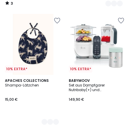
3
/
5
10% EXTRA*
10% EXTRA*
3
APACHES COLLECTIONS
BABYMOOV
Shampa-Lätzchen
Set aus Dampfgarer
Farben
Nutribaby(+) und
Edelstahlbehälter Isy
15,00 €
149,90 €