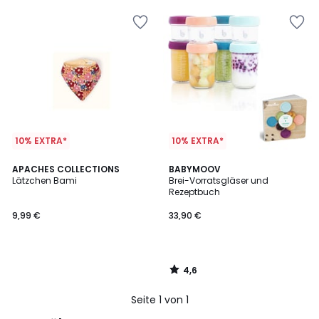
10% EXTRA*
10% EXTRA*
4,6
APACHES COLLECTIONS
BABYMOOV
/ 5
Lätzchen Bami
Brei-Vorratsgläser und
Rezeptbuch
9,99 €
33,90 €
4,6
/
5
Seite 1 von 1