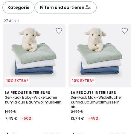
défiler
défiler
à
à
Kategorie
Filtern und sortieren
gauche
droite
27 Artikel
10% EXTRA*
10% EXTRA*
4,4
4,9
2
LA REDOUTE INTERIEURS
2
LA REDOUTE INTERIEURS
/ 5
/ 5
3er-Pack Baby-Wickeltücher
3er-Pack Maxi-Wickeltücher
Farben
Farben
Kumla aus Baumwollmusselin
Kumla, Baumwollmusselin
7,49
ab
14,99 €
24,99 €
€
7,49 €
-50%
13,74 €
-45%
Statt
14,99
€