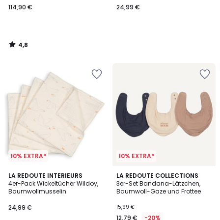
114,90 €
24,99 €
4,8
/
5
10% EXTRA*
10% EXTRA*
5
5
LA REDOUTE INTERIEURS
LA REDOUTE COLLECTIONS
/
/
4er-Pack Wickeltücher Wildoy,
3er-Set Bandana-Lätzchen,
5
5
Baumwollmusselin
Baumwoll-Gaze und Frottee
24,99 €
15,99 €
12,79 €
-20%