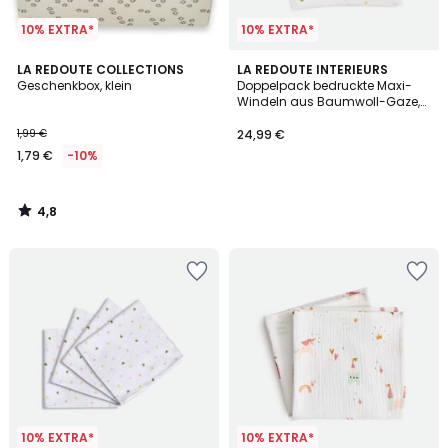
10% EXTRA*
10% EXTRA*
4,8
LA REDOUTE COLLECTIONS
LA REDOUTE INTERIEURS
/ 5
Geschenkbox, klein
Doppelpack bedruckte Maxi-
Windeln aus Baumwoll-Gaze,
SCACCO
1,99 €
24,99 €
1,79 €
-10%
4,8
/
5
10% EXTRA*
10% EXTRA*