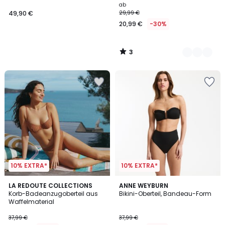
ab
49,90 €
29,99 €
20,99 €
-30%
3
/
5
10% EXTRA*
10% EXTRA*
2
3
LA REDOUTE COLLECTIONS
ANNE WEYBURN
/
/
Korb-Badeanzugoberteil aus
Bikini-Oberteil, Bandeau-Form
5
5
Waffelmaterial
37,99 €
37,99 €