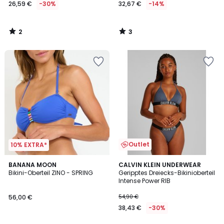
26,59 €
-30%
32,67 €
-14%
2
3
/
/
5
5
Outlet
10% EXTRA*
BANANA MOON
CALVIN KLEIN UNDERWEAR
Bikini-Oberteil ZINO - SPRING
Geripptes Dreiecks-Bikinioberteil
Intense Power RIB
56,00 €
54,90 €
38,43 €
-30%