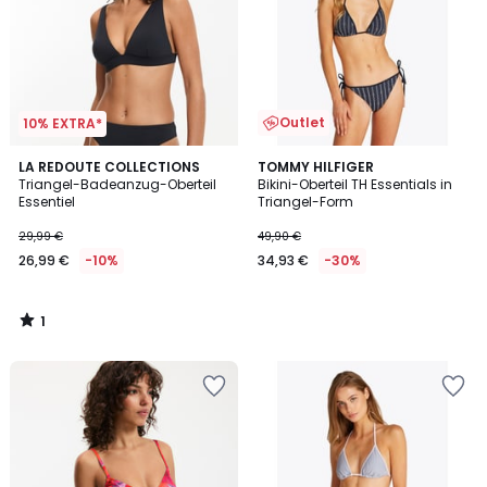
Outlet
10% EXTRA*
1
LA REDOUTE COLLECTIONS
TOMMY HILFIGER
/
Triangel-Badeanzug-Oberteil
Bikini-Oberteil TH Essentials in
5
Essentiel
Triangel-Form
29,99 €
49,90 €
26,99 €
-10%
34,93 €
-30%
1
/
5