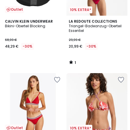
Outlet
10% EXTRA*
1
CALVIN KLEIN UNDERWEAR
LA REDOUTE COLLECTIONS
/
Bikini-Oberteil Blocking
Triangel-Badeanzug-Oberteil
5
Essentiel
68,99 €
29,99 €
48,29 €
-30%
20,99 €
-30%
1
/
5
Outlet
10% EXTRA*