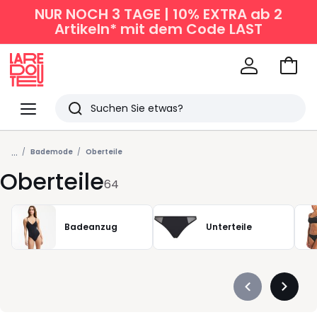
NUR NOCH 3 TAGE | 10% EXTRA ab 2
Artikeln* mit dem Code LAST
Zum
Ware
La
Redoute
Menü
Suchen
Zuletzt
...
angesehen
Bademode
Oberteile
Oberteile
Artikel
64
Badeanzug
Unterteile
Précédent
Suivan
-
-