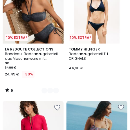
10% EXTRA*
10% EXTRA*
5
2
LA REDOUTE COLLECTIONS
TOMMY HILFIGER
/
Bandeau-Badeanzugoberteil
Badeanzugoberteil TH
Farben
5
aus Maschenware mit
ORIGNALS
metallisierten Fasern
ab
34,99 €
44,90 €
24,49 €
-30%
5
/
5