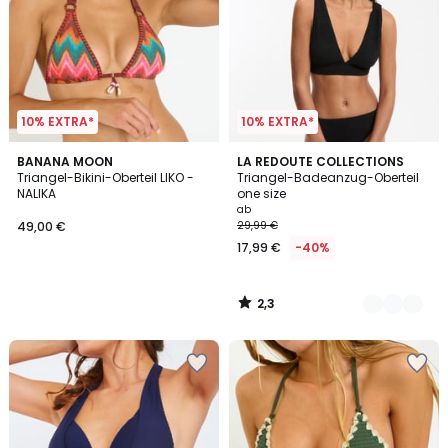
10% EXTRA*
10% EXTRA*
2,3
BANANA MOON
3
LA REDOUTE COLLECTIONS
/ 5
Triangel-Bikini-Oberteil LIKO -
Triangel-Badeanzug-Oberteil
Farben
NALIKA
one size
ab
49,00 €
29,99 €
17,99 €
-40%
2,3
/
5