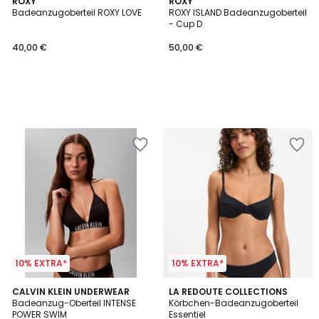
ROXY
ROXY
Badeanzugoberteil ROXY LOVE
ROXY ISLAND Badeanzugoberteil
- Cup D
40,00 €
50,00 €
10% EXTRA*
10% EXTRA*
3
CALVIN KLEIN UNDERWEAR
2
LA REDOUTE COLLECTIONS
/
Badeanzug-Oberteil INTENSE
Körbchen-Badeanzugoberteil
Farben
5
POWER SWIM
Essentiel