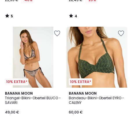
5
4
/
/
5
5
10% EXTRA*
10% EXTRA*
3
BANANA MOON
BANANA MOON
/
Triangel-Bikini-Oberteil BLUCO -
Bandeau-Bikini-Oberteil EYRO -
5
SAVARI
CALENY
49,00 €
60,00 €