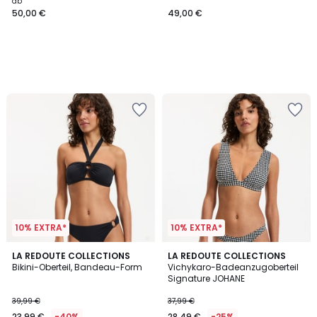
ab
50,00 €
49,00 €
10% EXTRA*
10% EXTRA*
5
4
LA REDOUTE COLLECTIONS
LA REDOUTE COLLECTIONS
/
/
Bikini-Oberteil, Bandeau-Form
Vichykaro-Badeanzugoberteil
5
5
Signature JOHANE
39,99 €
37,99 €
23,99 €
-40%
28,49 €
-25%