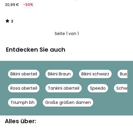
20,99 €
-30%
3
/
5
Seite 1 von 1
Entdecken Sie auch
Bikini oberteil
Bikini Braun
Bikini schwarz
Bustie
Rosa oberteil
Tankini oberteil
Speedo
Schwim
Triumph bh
Große größen damen
Alles über: