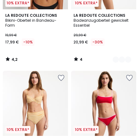
10% EXTRA*
10% EXTRA*
4,2
4
LA REDOUTE COLLECTIONS
2
LA REDOUTE COLLECTIONS
/ 5
/
Bikini-Oberteil in Bandeau-
Badeanzugoberteil gewickelt
Farben
5
Form
Essentiel
19,99 €
29,99 €
17,99 €
-10%
20,99 €
-30%
4,2
4
/
/
5
5
10% EXTRA*
10% EXTRA*