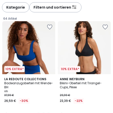
défiler
défiler
à
à
Kategorie
Filtern und sortieren
gauche
droite
64 Artikel
10% EXTRA*
10% EXTRA*
3,3
4,6
2
LA REDOUTE COLLECTIONS
ANNE WEYBURN
/ 5
/ 5
Badeanzugoberteil mit Wende-
Bikini-Oberteil mit Triangel-
Farben
BH
Cups, Pikee
Ab
ab
37,99 €
29,99 €
26,59
26,59 €
-30%
23,39 €
-22%
€
Statt
37,99