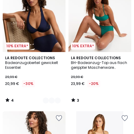
10% EXTRA*
10% EXTRA*
4
3
2
LA REDOUTE COLLECTIONS
LA REDOUTE COLLECTIONS
/
/
Badeanzugoberteil gewickelt
BH-Badeanzug-Top aus flach
Farben
5
5
Essentiel
gerippter Maschenware
Signature Helena
29,99 €
29,99 €
20,99 €
-30%
23,99 €
-20%
4
3
/
/
5
5