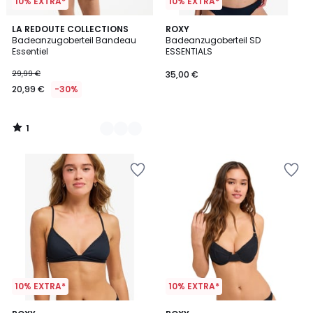
10% EXTRA*
10% EXTRA*
1
2
LA REDOUTE COLLECTIONS
ROXY
/
Badeanzugoberteil Bandeau
Badeanzugoberteil SD
Farben
5
Essentiel
ESSENTIALS
29,99 €
35,00 €
20,99 €
-30%
1
/
5
10% EXTRA*
10% EXTRA*