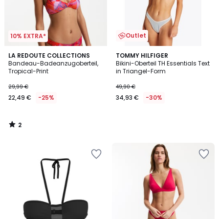
Outlet
10% EXTRA*
2
LA REDOUTE COLLECTIONS
TOMMY HILFIGER
/
Bandeau-Badeanzugoberteil,
Bikini-Oberteil TH Essentials Text
5
Tropical-Print
in Triangel-Form
29,99 €
49,90 €
22,49 €
-25%
34,93 €
-30%
2
/
5