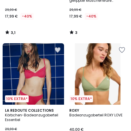
5
5
gerippter Maschenware
Signature Helena
29,99 €
29,99 €
17,99 €
-40%
17,99 €
-40%
3,1
3
/
/
5
5
10% EXTRA*
10% EXTRA*
3
LA REDOUTE COLLECTIONS
ROXY
/
Körbchen-Badeanzugoberteil
Badeanzugoberteil ROXY LOVE
5
Essentiel
29,99 €
40,00 €