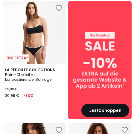
SALE
:
10%
EXTRA
ab
2
Artikeln*
10% EXTRA*
LA REDOUTE COLLECTIONS
Bikini-Oberteil mit
kontrastierender Schräge
29,99 €
20,99 €
-30%
Jeztz shoppen