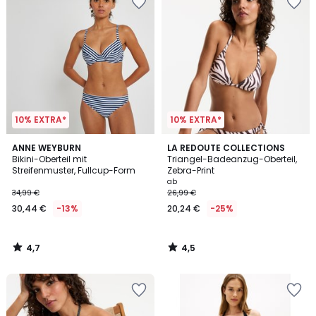
10% EXTRA*
10% EXTRA*
4,7
4,5
ANNE WEYBURN
LA REDOUTE COLLECTIONS
/ 5
/ 5
Bikini-Oberteil mit
Triangel-Badeanzug-Oberteil,
Streifenmuster, Fullcup-Form
Zebra-Print
ab
34,99 €
26,99 €
30,44 €
-13%
20,24 €
-25%
4,7
4,5
/
/
5
5