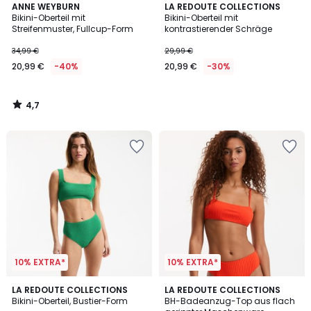
4,7
ANNE WEYBURN
LA REDOUTE COLLECTIONS
/ 5
Bikini-Oberteil mit
Bikini-Oberteil mit
Streifenmuster, Fullcup-Form
kontrastierender Schräge
34,99 €
29,99 €
20,99 €
-40%
20,99 €
-30%
4,7
/
5
10% EXTRA*
10% EXTRA*
3,1
3
LA REDOUTE COLLECTIONS
LA REDOUTE COLLECTIONS
/
/
Bikini-Oberteil, Bustier-Form
BH-Badeanzug-Top aus flach