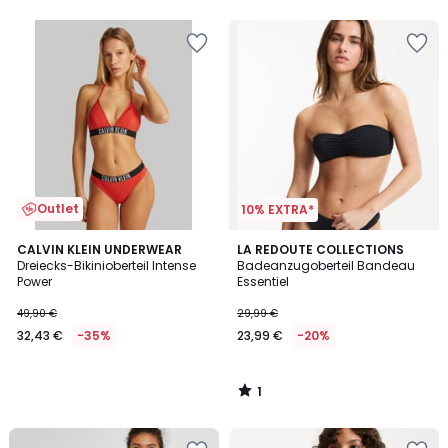
5
Outlet
10% EXTRA*
1
CALVIN KLEIN UNDERWEAR
LA REDOUTE COLLECTIONS
/
Dreiecks-Bikinioberteil Intense
Badeanzugoberteil Bandeau
5
Power
Essentiel
49,90 €
29,99 €
32,43 €
-35%
23,99 €
-20%
1
/
5