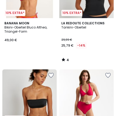
10% EXTRA*
10% EXTRA*
4
BANANA MOON
LA REDOUTE COLLECTIONS
/
Bikini-Oberteil Bluco Althea,
Tankini-Oberteil
5
Triangel-Form
49,00 €
29,99 €
25,79 €
-14%
4
/
5