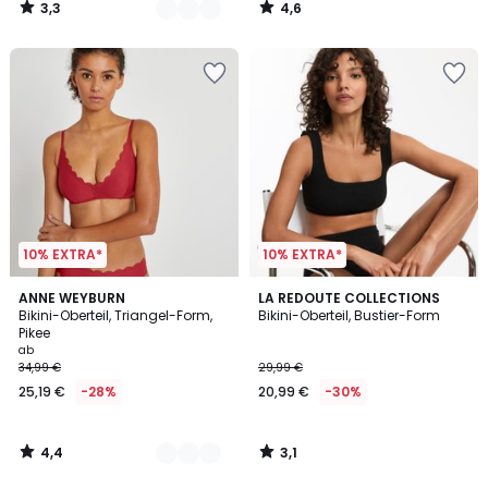
3,3
4,6
€
/
/
5
5
30%
Rabatt
angewendet.
10% EXTRA*
10% EXTRA*
4,4
3,1
2
ANNE WEYBURN
LA REDOUTE COLLECTIONS
/ 5
/
Bikini-Oberteil, Triangel-Form,
Bikini-Oberteil, Bustier-Form
Farben
5
Pikee
ab
34,99 €
29,99 €
25,19 €
-28%
20,99 €
-30%
4,4
3,1
/
/
5
5