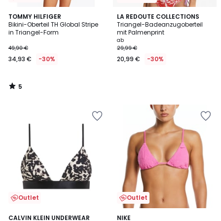
5
TOMMY HILFIGER
LA REDOUTE COLLECTIONS
/
Bikini-Oberteil TH Global Stripe
Triangel-Badeanzugoberteil
5
in Triangel-Form
mit Palmenprint
ab
49,90 €
29,99 €
34,93 €
-30%
20,99 €
-30%
5
/
5
Outlet
Outlet
CALVIN KLEIN UNDERWEAR
NIKE