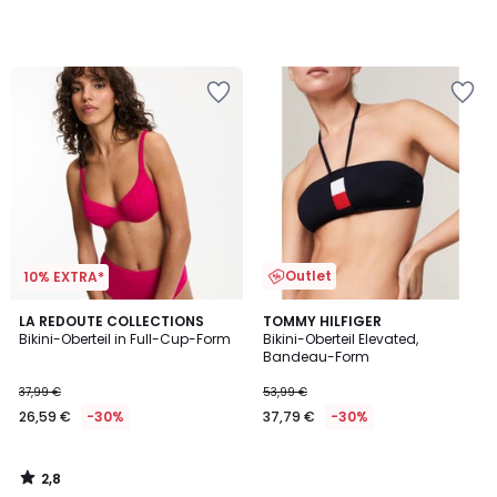
Outlet
10% EXTRA*
2,8
LA REDOUTE COLLECTIONS
TOMMY HILFIGER
/ 5
Bikini-Oberteil in Full-Cup-Form
Bikini-Oberteil Elevated,
Bandeau-Form
37,99 €
53,99 €
26,59 €
-30%
37,79 €
-30%
2,8
/