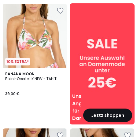
Unsere
Angebote
für
Damen
10% EXTRA*
BANANA MOON
Bikini-Oberteil KINEW - TAHITI
39,00 €
Unsere
Angebote
für
Jeztz shoppen
Damen