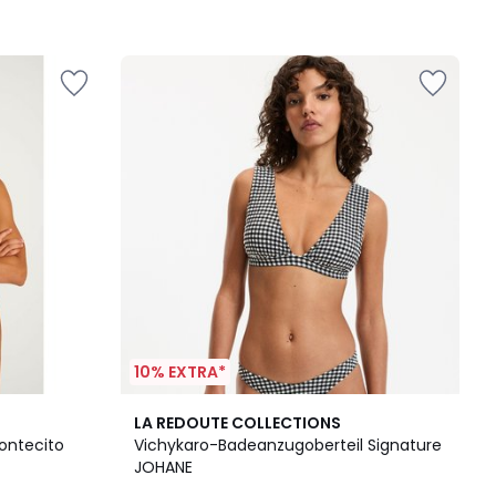
10% EXTRA*
2
4
LA REDOUTE COLLECTIONS
Farben
/
Montecito
Vichykaro-Badeanzugoberteil Signature
5
JOHANE