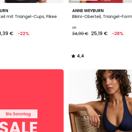
2
4,4
BURN
ANNE WEYBURN
Farben
/ 5
teil mit Triangel-Cups, Pikee
Bikini-Oberteil, Triangel-Form
ab
3,39 €
25,19 €
-22%
34,99 €
-28%
4,4
/
5