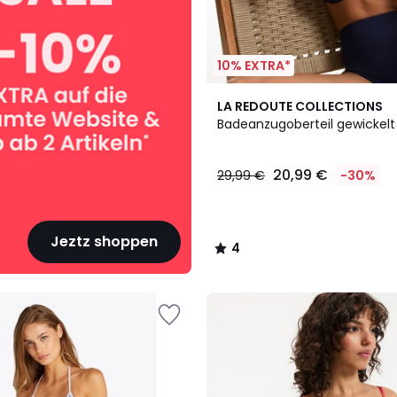
10% EXTRA*
2
4
LA REDOUTE COLLECTIONS
Farben
/
Badeanzugoberteil gewickelt 
5
20,99 €
29,99 €
-30%
Jeztz shoppen
4
/
5