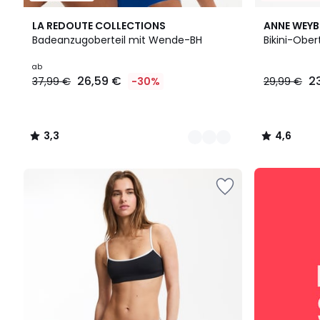
2
3,3
4,6
LA REDOUTE COLLECTIONS
ANNE WEY
Farben
/ 5
/ 5
Badeanzugoberteil mit Wende-BH
Bikini-Ober
Ab
ab
26,59 €
2
37,99 €
-30%
29,99 €
26,59
€
Statt
37,99
3,3
4,6
€
/
/
30%
5
5
Rabatt
SALE
angewendet.
:
10%
EXTRA
ab
2
Artikeln*