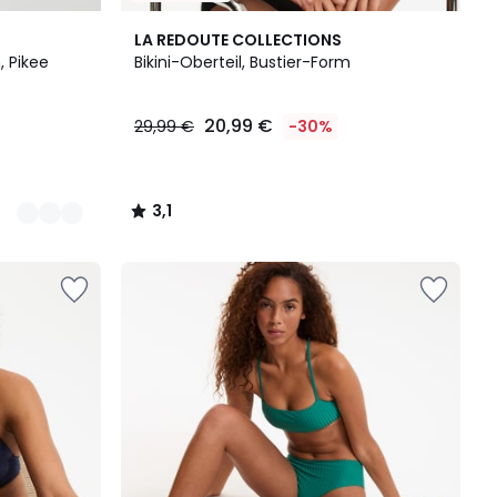
3,1
LA REDOUTE COLLECTIONS
/
, Pikee
Bikini-Oberteil, Bustier-Form
5
20,99 €
29,99 €
-30%
3,1
/
5