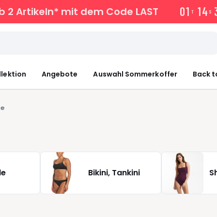
0
1
1
4
 2 Artikeln* mit dem Code LAST
T
S
llektion
Angebote
Auswahl Sommerkoffer
Back t
le
le
Bikini, Tankini
S