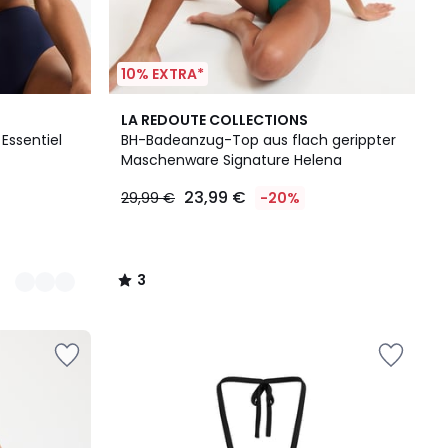
10% EXTRA*
3
LA REDOUTE COLLECTIONS
/
Essentiel
BH-Badeanzug-Top aus flach gerippter
5
Maschenware Signature Helena
23,99 €
29,99 €
-20%
3
/
5