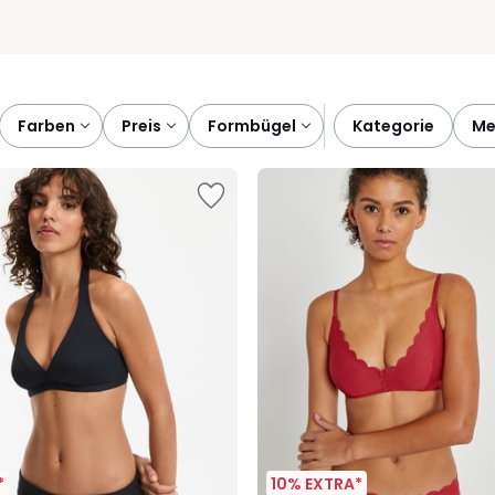
farben
preis
formbügel
kategorie
m
*
10% EXTRA*