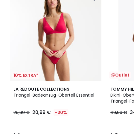
Outlet
10% EXTRA*
1
5
LA REDOUTE COLLECTIONS
TOMMY HIL
/
/
Triangel-Badeanzug-Oberteil Essentiel
Bikini-Obert
5
5
Triangel-F
20,99 €
3
29,99 €
-30%
49,90 €