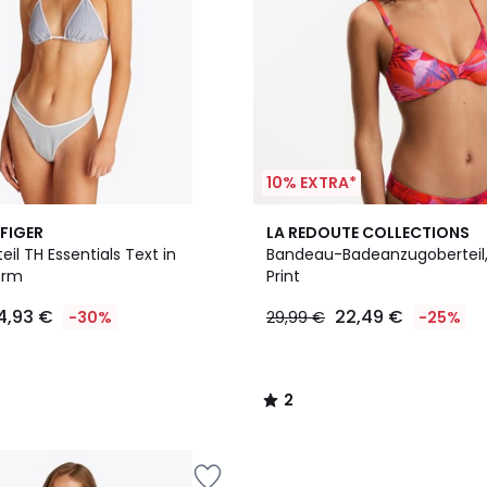
10% EXTRA*
2
FIGER
LA REDOUTE COLLECTIONS
/
eil TH Essentials Text in
Bandeau-Badeanzugoberteil,
5
orm
Print
4,93 €
22,49 €
-30%
29,99 €
-25%
2
/
5