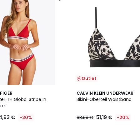
Outlet
FIGER
CALVIN KLEIN UNDERWEAR
eil TH Global Stripe in
Bikini-Oberteil Waistband
orm
4,93 €
51,19 €
-30%
63,99 €
-20%