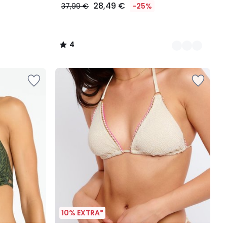
28,49 €
37,99 €
-25%
4
/
5
10% EXTRA*