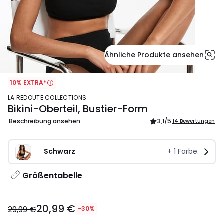
Ähnliche Produkte ansehen
10% EXTRA*
LA REDOUTE COLLECTIONS
Bikini-Oberteil, Bustier-Form
Beschreibung ansehen
3,1
/5
14 Bewertungen
Schwarz
+
1
Farbe:
Größentabelle
20,99
20,99 €
€
29,99 €
-30%
Statt