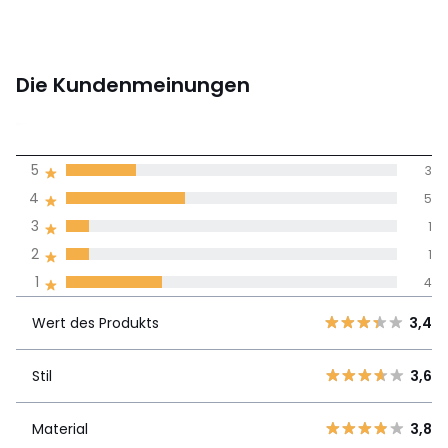
Die Kundenmeinungen
3,1
5
3
(14)
Durchnschnitt in
4
5
allen Sprachen
3
1
2
1
Meinungen 100% zertifiziert,
1
4
Unsere Engagement
Wert des
5
3
3,4
Produkts
Wert des Produkts
3,4
4
5
3
1
Stil
3,6
Stil
3,6
2
1
1
4
Material
3,8
Material
3,8