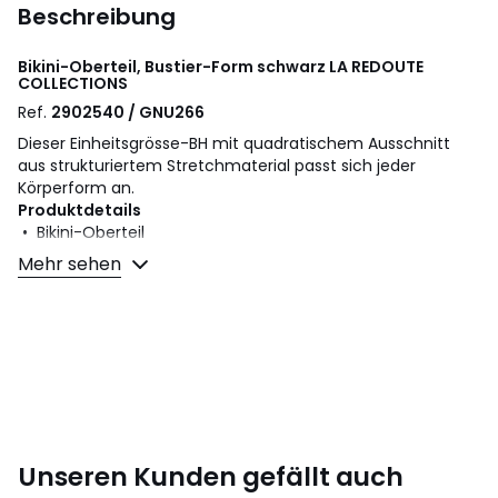
Beschreibung
Bikini-Oberteil, Bustier-Form schwarz
LA REDOUTE
COLLECTIONS
Ref.
2902540 / GNU266
Dieser Einheitsgrösse-BH mit quadratischem Ausschnitt
aus strukturiertem Stretchmaterial passt sich jeder
Körperform an.
Produktdetails
• Bikini-Oberteil
• Bustier
Mehr sehen
• Träger nicht abnehmbar
• Ohne Schalen
• Ohne Formbügel
• Material: Material mit Struktureffekt
• Unifarben
• Einheitsgrösse: Passend für alle Grössen von XS bis XL
Material und Pflege
• Hauptmaterial: 94% Polyester, 6% Elasthan
Unseren Kunden gefällt auch
• Futter: 87% Polyester, 13% Elasthan