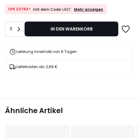
29,99
€
10%
10% EXTRA*
Mehr anzeigen
mit dem Code
LAST
EXTRA*
30%
mit
Rabatt
dem
angewendet.
Anzahl
1
IN DEN WARENKORB
Code
LAST
Lieferung innerhalb von 6 Tagen
Lieferkosten ab
:
2,99 €
Ähnliche Artikel