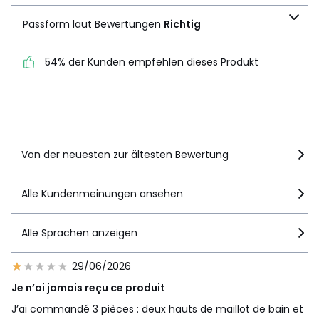
Passform laut
Passform laut Bewertungen
Richtig
Bewertungen
Richtig
54% der Kunden empfehlen dieses Produkt
54% der Kunden
empfehlen dieses Produkt
Details anzeigen
Von der neuesten zur ältesten Bewertung
Alle Kundenmeinungen ansehen
Alle Sprachen anzeigen
29/06/2026
Je n’ai jamais reçu ce produit
J’ai commandé 3 pièces : deux hauts de maillot de bain et