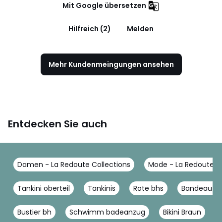
Mit Google übersetzen
Hilfreich (2)
Melden
Mehr Kundenmeingungen ansehen
Entdecken Sie auch
Damen - La Redoute Collections
Mode - La Redoute Co
Tankini oberteil
Tankinis
Rote bhs
Bandeau b
Bustier bh
Schwimm badeanzug
Bikini Braun
B