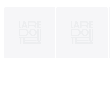
• Maschinenwäsche max. 30°C im Schonwaschgang
• Nicht bügeln / Nicht bleichen
• Nicht trocknergeeignet
• Nicht chemisch reinigen
Datenblatt zu den Umwelteigenschaften des Produkts
• Herstellungsort (Weben, Färben): Türkei
• Konfektion: Albanien
• Gibt beim Waschen Kunststoff-Mikrofasern an die
Umwelt ab.
Letzte Aktualisierung der Angaben: 11/03/2026
Farbe:
Schwarz, Grün
Größe
XS/XL