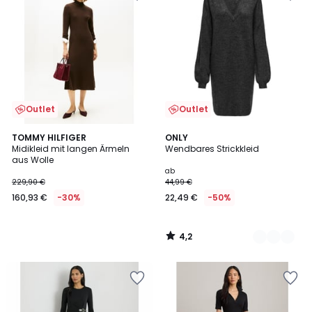
Outlet
Outlet
4,2
TOMMY HILFIGER
2
ONLY
/ 5
Midikleid mit langen Ärmeln
Wendbares Strickkleid
Farben
aus Wolle
ab
229,90 €
44,99 €
160,93 €
-30%
22,49 €
-50%
4,2
/
5