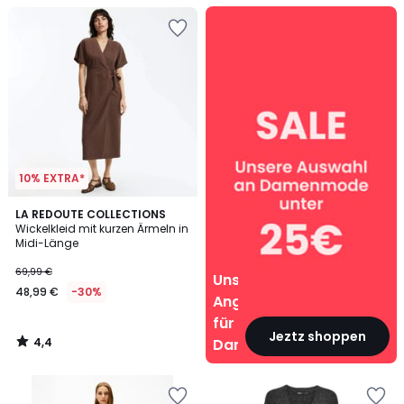
Unsere
Angebote
für
Damen
10% EXTRA*
4,4
LA REDOUTE COLLECTIONS
/ 5
Wickelkleid mit kurzen Ärmeln in
Midi-Länge
69,99 €
Unsere
48,99 €
-30%
Angebote
für
Jeztz shoppen
4,4
Damen
/
5