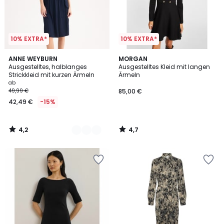
10% EXTRA*
10% EXTRA*
4,2
4,7
2
ANNE WEYBURN
MORGAN
/ 5
/ 5
Ausgestelltes, halblanges
Ausgestelltes Kleid mit langen
Farben
Strickkleid mit kurzen Ärmeln
Ärmeln
ab
49,99 €
85,00 €
42,49 €
-15%
4,2
4,7
/
/
5
5