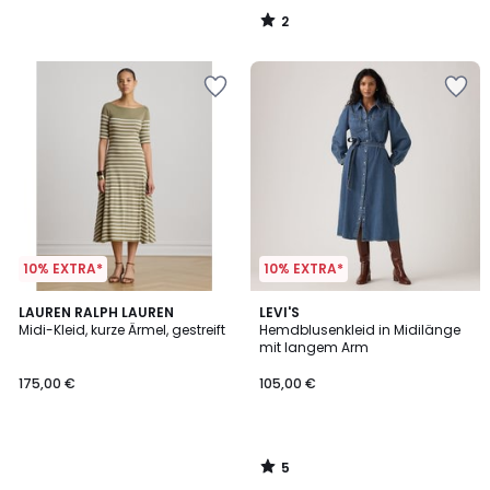
2
/
5
10% EXTRA*
10% EXTRA*
5
LAUREN RALPH LAUREN
LEVI'S
/
Midi-Kleid, kurze Ärmel, gestreift
Hemdblusenkleid in Midilänge
5
mit langem Arm
175,00 €
105,00 €
5
/