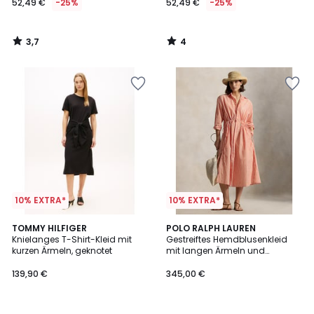
52,49 €
-25%
52,49 €
-25%
3,7
4
/
/
5
5
10% EXTRA*
10% EXTRA*
2
TOMMY HILFIGER
POLO RALPH LAUREN
/
Knielanges T-Shirt-Kleid mit
Gestreiftes Hemdblusenkleid
5
kurzen Ärmeln, geknotet
mit langen Ärmeln und
verstellbarer Taille
139,90 €
345,00 €