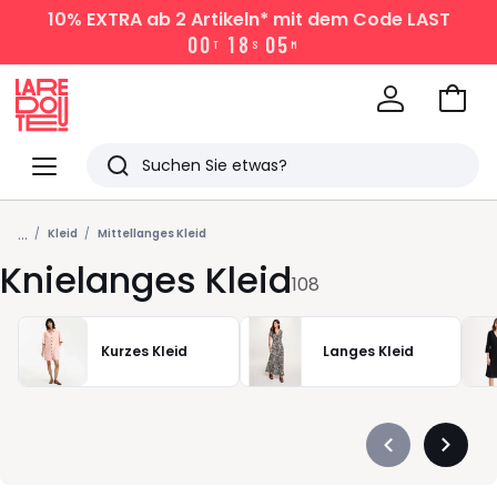
10% EXTRA
ab 2 Artikeln* mit dem Code LAST
0
0
1
8
0
5
T
S
M
Zum
Ware
La
Redoute
Menü
Suchen
Zuletzt
...
angesehen
Kleid
Mittellanges Kleid
Knielanges Kleid
Artikel
108
Kurzes Kleid
Langes Kleid
Précédent
Suivan
-
-