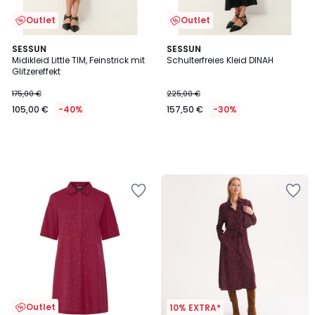
Outlet
Outlet
SESSUN
SESSUN
Midikleid Little TIM, Feinstrick mit
Schulterfreies Kleid DINAH
Glitzereffekt
175,00 €
225,00 €
105,00 €
-40%
157,50 €
-30%
Outlet
10% EXTRA*