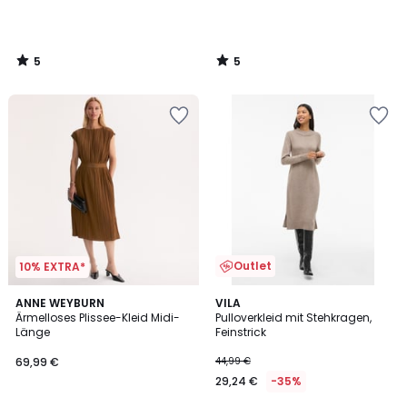
5
5
/
/
5
5
Outlet
10% EXTRA*
4,8
ANNE WEYBURN
VILA
/ 5
Ärmelloses Plissee-Kleid Midi-
Pulloverkleid mit Stehkragen,
Länge
Feinstrick
69,99 €
44,99 €
29,24 €
-35%