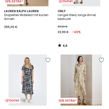
Outlet
10% EXTRA*
4,6
LAUREN RALPH LAUREN
ONLY
/ 5
Drapiertes Midikleid mit kurzen
Langes Kleid, lange Ärmel,
Ärmeln
bedruckt
255,00 €
39,99 €
23,99 €
-40%
4,6
/
5
Outlet
10% EXTRA*