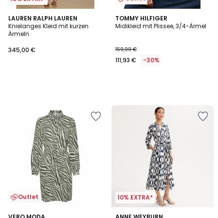
LAUREN RALPH LAUREN
TOMMY HILFIGER
Knielanges Kleid mit kurzen
Midikleid mit Plissee, 3/4-Ärmel
Ärmeln
345,00 €
159,90 €
111,93 €
-30%
Outlet
10% EXTRA*
3,7
4,4
2
VERO MODA
ANNE WEYBURN