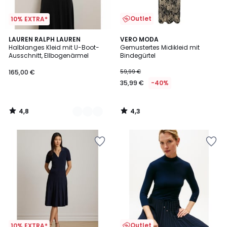
Outlet
10% EXTRA*
4,8
4,3
2
LAUREN RALPH LAUREN
VERO MODA
/ 5
/ 5
Halblanges Kleid mit U-Boot-
Gemustertes Midikleid mit
Farben
Ausschnitt, Ellbogenärmel
Bindegürtel
165,00 €
59,99 €
35,99 €
-40%
4,8
4,3
/
/
5
5
Outlet
10% EXTRA*