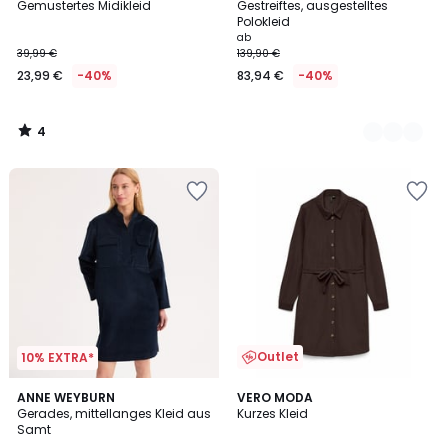
/
Gemustertes Midikleid
Gestreiftes, ausgestelltes
Farben
5
Polokleid
ab
39,99 €
139,90 €
23,99 €
-40%
83,94 €
-40%
4
/
5
Outlet
10% EXTRA*
1
5
ANNE WEYBURN
VERO MODA
/
/
Gerades, mittellanges Kleid aus
Kurzes Kleid
5
5
Samt