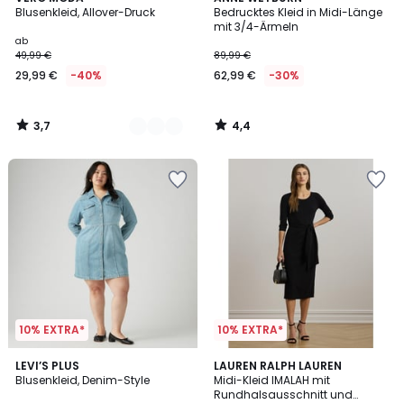
/ 5
/ 5
Blusenkleid, Allover-Druck
Bedrucktes Kleid in Midi-Länge
Farben
mit 3/4-Ärmeln
ab
49,99 €
89,99 €
29,99 €
-40%
62,99 €
-30%
3,7
4,4
/
/
5
5
10% EXTRA*
10% EXTRA*
5
LEVI’S PLUS
LAUREN RALPH LAUREN
/
Blusenkleid, Denim-Style
Midi-Kleid IMALAH mit
5
Rundhalsausschnitt und