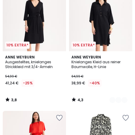
10% EXTRA*
10% EXTRA*
3,8
4,3
ANNE WEYBURN
2
ANNE WEYBURN
/ 5
/ 5
Ausgestelltes, knielanges
Knielanges Kleid aus reiner
Farben
Strickkleid mit 3/4-Ärmeln
Baumwolle, H-Linie
54,99 €
64,99 €
41,24 €
-25%
38,99 €
-40%
3,8
4,3
/
/
5
5