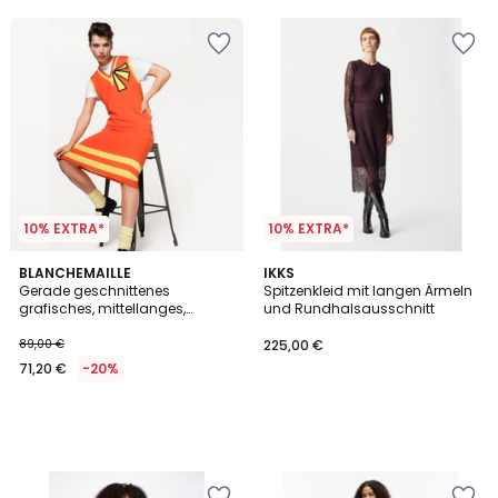
5
10% EXTRA*
10% EXTRA*
BLANCHEMAILLE
IKKS
Gerade geschnittenes
Spitzenkleid mit langen Ärmeln
grafisches, mittellanges,
und Rundhalsausschnitt
ärmelloses Kleid aus
Merinowolle mit V-Ausschnitt
89,00 €
225,00 €
71,20 €
-20%