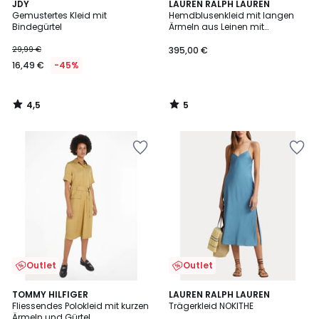
4,5
5
JDY
LAUREN RALPH LAUREN
/ 5
/
Gemustertes Kleid mit
Hemdblusenkleid mit langen
5
Bindegürtel
Ärmeln aus Leinen mit
Blumendruck
29,99 €
395,00 €
16,49 €
-45%
4,5
5
/
/
5
5
Outlet
Outlet
5
TOMMY HILFIGER
LAUREN RALPH LAUREN
/
Fliessendes Polokleid mit kurzen
Trägerkleid NOKITHE
5
Ärmeln und Gürtel