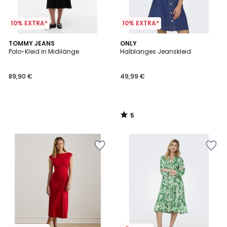
10% EXTRA*
10% EXTRA*
5
TOMMY JEANS
ONLY
/
Polo-Kleid in Midilänge
Halblanges Jeanskleid
5
89,90 €
49,99 €
5
/
5