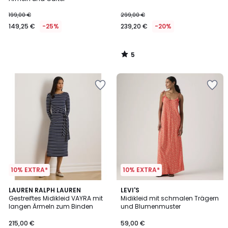
199,00 €
299,00 €
149,25 €
-25%
239,20 €
-20%
5
/
5
10% EXTRA*
10% EXTRA*
5
5
LAUREN RALPH LAUREN
LEVI'S
/
/
Gestreiftes Midikleid VAYRA mit
Midikleid mit schmalen Trägern
5
5
langen Ärmeln zum Binden
und Blumenmuster
215,00 €
59,00 €