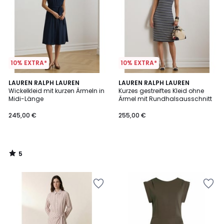
10% EXTRA*
10% EXTRA*
5
LAUREN RALPH LAUREN
LAUREN RALPH LAUREN
/
Wickelkleid mit kurzen Ärmeln in
Kurzes gestreiftes Kleid ohne
5
Midi-Länge
Ärmel mit Rundhalsausschnitt
245,00 €
255,00 €
5
/
5