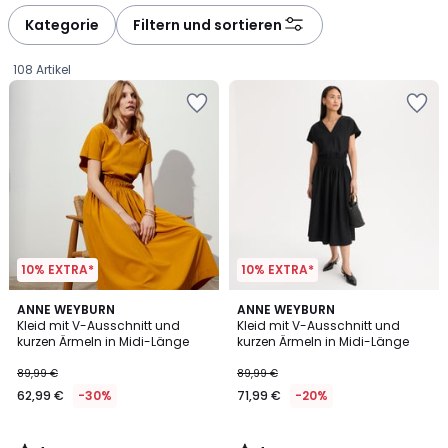
défiler
défiler
à
à
Kategorie
Filtern und sortieren
gauche
droite
108 Artikel
10% EXTRA*
10% EXTRA*
4
4
ANNE WEYBURN
ANNE WEYBURN
/
/
Kleid mit V-Ausschnitt und
Kleid mit V-Ausschnitt und
5
5
kurzen Ärmeln in Midi-Länge
kurzen Ärmeln in Midi-Länge
62,99
89,99 €
89,99 €
€
62,99 €
-30%
71,99 €
-20%
Statt
89,99
€