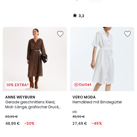
3,2
/
5
Outlet
10% EXTRA*
5
4
ANNE WEYBURN
2
VERO MODA
/
/
Gerade geschnittens Kleid,
Hemdkleid mit Bindegürtel
Farben
5
5
Midi-Länge, grafischer Druck,
lange Ärmel
ab
69,99 €
49,99 €
48,99 €
-30%
27,49 €
-45%