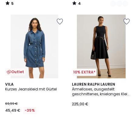
5
4
/
/
5
5
Outlet
10% EXTRA*
VILA
LAUREN RALPH LAUREN
Kurzes Jeanskleid mit Gürtel
Ärmelloses, ausgestellt
geschnittenes, knielanges Kleid
CHARLEY
69,99 €
225,00 €
45,49 €
-35%