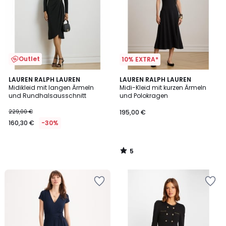
Outlet
10% EXTRA*
5
LAUREN RALPH LAUREN
LAUREN RALPH LAUREN
/
Midikleid mit langen Ärmeln
Midi-Kleid mit kurzen Ärmeln
5
und Rundhalsausschnitt
und Polokragen
229,00 €
195,00 €
160,30 €
-30%
5
/
5