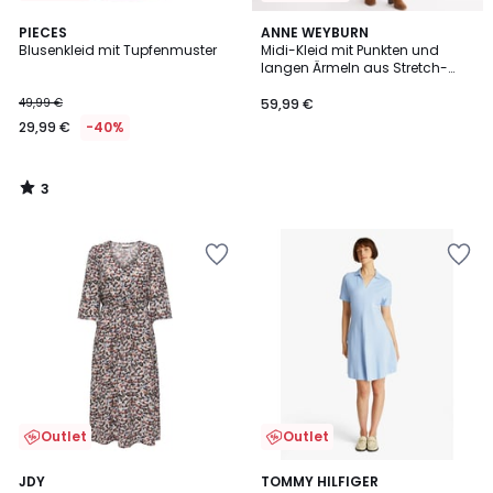
3
PIECES
ANNE WEYBURN
/
Blusenkleid mit Tupfenmuster
Midi-Kleid mit Punkten und
5
langen Ärmeln aus Stretch-
Viskose
49,99 €
59,99 €
29,99 €
-40%
3
/
5
Outlet
Outlet
4
JDY
2
TOMMY HILFIGER