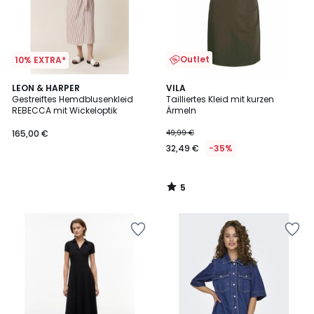
Outlet
10% EXTRA*
5
LEON & HARPER
VILA
/
Gestreiftes Hemdblusenkleid
Tailliertes Kleid mit kurzen
5
REBECCA mit Wickeloptik
Ärmeln
165,00 €
49,99 €
32,49 €
-35%
5
/
5