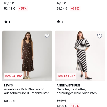
69,99 €
44,99 €
52,49 €
-25%
29,24 €
-35%
1
5
/
/
5
5
10% EXTRA*
10% EXTRA*
3,2
LEVI'S
ANNE WEYBURN
/ 5
Ärmelloses Midi-Kleid mit V-
Gerades, gestreiftes,
Ausschnitt und Blumenmuster
halblanges Kleid mit kurzen
Ärmeln
69,00 €
69,99 €
41,99 €
-40%