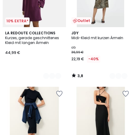
Outlet
10% EXTRA*
3,8
2
LA REDOUTE COLLECTIONS
2
JDY
/ 5
Kurzes, gerade geschnittenes
Midi-Kleid mit kurzen Ärmeln
Farben
Farben
Kleid mit langen Ärmeln
ab
44,99 €
36,99 €
22,19 €
-40%
3,8
/
5