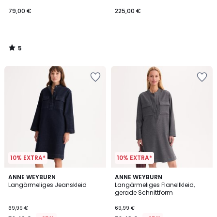
langen Ärmeln
79,00 €
225,00 €
5
/
5
10% EXTRA*
10% EXTRA*
3,7
4
ANNE WEYBURN
ANNE WEYBURN
/ 5
/
Langärmeliges Jeanskleid
Langärmeliges Flanellkleid,
5
gerade Schnittform
69,99 €
69,99 €