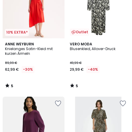
Outlet
10% EXTRA*
5
5
ANNE WEYBURN
VERO MODA
/
/
Knielanges Satin-Kleid mit
Blusenkleid, Allover-Druck
5
5
kurzen Ärmeln
89,99 €
49,99 €
62,99 €
-30%
29,99 €
-40%
5
5
/
/
5
5