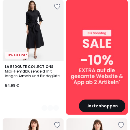
SALE
:
10%
EXTRA
ab
2
Artikeln*
10% EXTRA*
2
LA REDOUTE COLLECTIONS
Midi-Hemdblusenkleid mit
Farben
langen Ärmeln und Bindegürtel
54,99 €
Jeztz shoppen