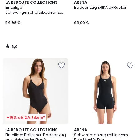
3,9
LA REDOUTE COLLECTIONS
ARENA
/ 5
Einteiliger
Badeanzug ERIKA U-Rücken
Schwangerschaftsbadeanzug,
Foulard-Form, gestreift
54,99 €
65,00 €
3,9
/
5
–15% ab 2 Artikeln*
4,8
3,9
2
LA REDOUTE COLLECTIONS
ARENA
/ 5
/ 5
Einteiliger Ballerina-Badeanzug
Schwimmanzug mit kurzem
Farben
aus irisierender Piqué-
Bein Maxlife Eco