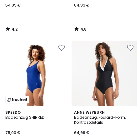
54,99 €
64,99 €
4,2
4,8
/
/
5
5
Neuheit
4,4
2
SPEEDO
ANNE WEYBURN
/ 5
Badeanzug SHIRRED
Badeanzug, Foulard-Form,
Farben
Kontrastdetails
75,00 €
64,99 €