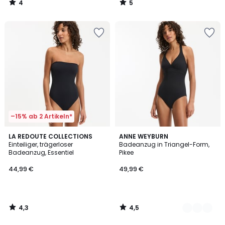
4
5
/
/
5
5
–15% ab 2 Artikeln*
4,3
4,5
LA REDOUTE COLLECTIONS
2
ANNE WEYBURN
/ 5
/ 5
Einteiliger, trägerloser
Badeanzug in Triangel-Form,
Farben
Badeanzug, Essentiel
Pikee
44,99 €
49,99 €
4,3
4,5
/
/
5
5