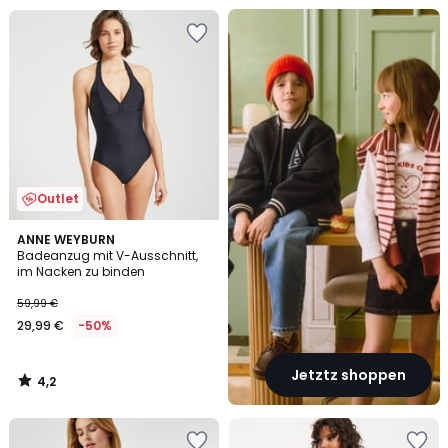
Back
To
...
Outlet
4,2
ANNE WEYBURN
/ 5
Badeanzug mit V-Ausschnitt,
im Nacken zu binden
59,99 €
29,99 €
-50%
Jetztz shoppen
4,2
/
5