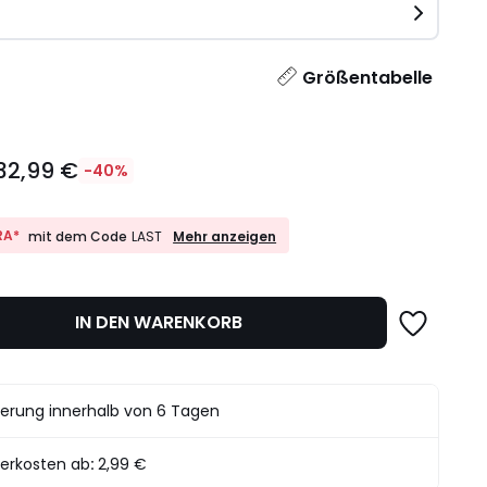
e
l
Größentabelle
32,99 €
-40%
10%
RA*
Mehr anzeigen
mit dem Code
LAST
EXTRA*
mit
dem
det.
Code
IN DEN WARENKORB
LAST
ferung innerhalb von 6 Tagen
ferkosten ab
:
2,99 €