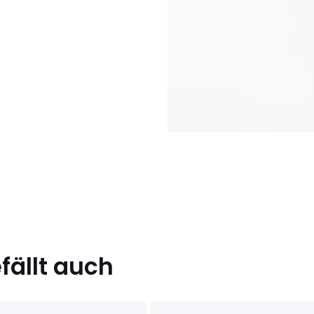
 ab.
8 EU, 42 FR - 40 EU, 44 FR - 42
ällt auch