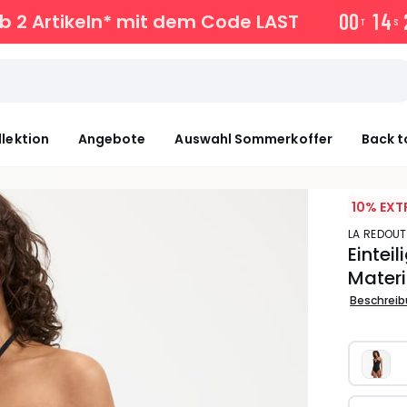
0
0
1
4
b 2 Artikeln* mit dem Code LAST
T
S
llektion
Angebote
Auswahl Sommerkoffer
Back t
10% EXT
LA REDOU
Eintei
Materi
Beschrei