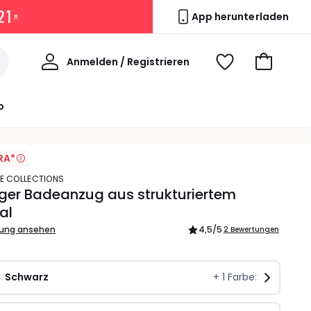
2
1
App herunterladen
M
Willkommen
Anmelden / Registrieren
Voir
Zum
ma
Warenkor
wishlist
o
RA*
TE COLLECTIONS
liger Badeanzug aus strukturiertem
al
bung ansehen
4,5
/5
2 Bewertungen
Schwarz
+
1
Farbe: