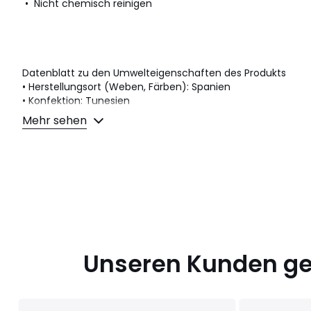
• Nicht chemisch reinigen
Datenblatt zu den Umwelteigenschaften des Produkts
• Herstellungsort (Weben, Färben): Spanien
• Konfektion: Tunesien
• Gibt beim Waschen Kunststoff-Mikrofasern an die Umwelt
Mehr sehen
Farbe:
Schwarz, Pflaume
Größe
34 FR - 32 EU, 36 FR - 34 EU, 38 FR - 36 EU, 40 FR - 3
EU
Unseren Kunden gef