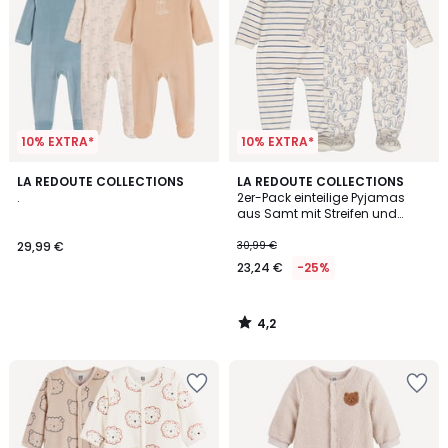
10% EXTRA*
10% EXTRA*
4,2
LA REDOUTE COLLECTIONS
LA REDOUTE COLLECTIONS
/ 5
.
2er-Pack einteilige Pyjamas
aus Samt mit Streifen und
Tiermotiven
29,99 €
30,99 €
23,24 €
-25%
4,2
/
5