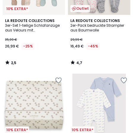
Outlet
10% EXTRA*
2,5
4,7
LA REDOUTE COLLECTIONS
LA REDOUTE COLLECTIONS
/ 5
/ 5
3er-Set 1-teilige Schlafanzüge
2er-Pack bedruckte Strampler
aus Velours mit
aus Baumwolle
Karos/Tiermuster
35,99 €
29,99 €
26,99 €
-25%
16,49 €
-45%
2,5
4,7
/
/
5
5
10% EXTRA*
10% EXTRA*