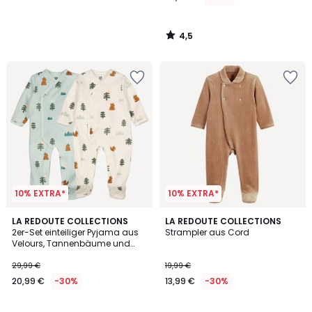
4,5
/
5
10% EXTRA*
10% EXTRA*
5
5
LA REDOUTE COLLECTIONS
LA REDOUTE COLLECTIONS
/
/
2er-Set einteiliger Pyjama aus
Strampler aus Cord
5
5
Velours, Tannenbäume und
Bären
29,99 €
19,99 €
20,99 €
-30%
13,99 €
-30%