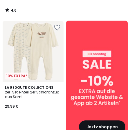
4,6
/
5
SALE
:
10%
EXTRA
ab
2
Artikeln*
10% EXTRA*
LA REDOUTE COLLECTIONS
2er-Set einteiliger Schlafanzug
aus Samt
29,99 €
Jeztz shoppen