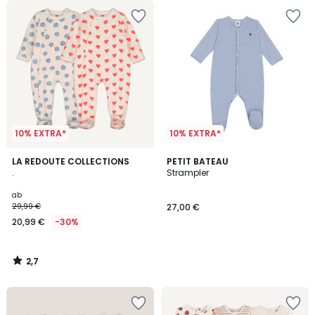
10% EXTRA*
10% EXTRA*
2,7
LA REDOUTE COLLECTIONS
PETIT BATEAU
/ 5
.
Strampler
ab
29,99 €
27,00 €
20,99 €
-30%
2,7
/
5