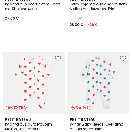
Pyjama aus bedrucktem Samt
Baby-Pyjama aus angerautem
mit Streifenmuster
Molton mit Herzchen-Print
37,00 €
35,00 €
28,00 €
-20%
Outlet
10% EXTRA*
3
PETIT BATEAU
PETIT BATEAU
/
Pyjama aus aufgerautem
Winter Baby Fleece-Overjama
5
Molton, mit Herzprint
mit Herzchen-Print