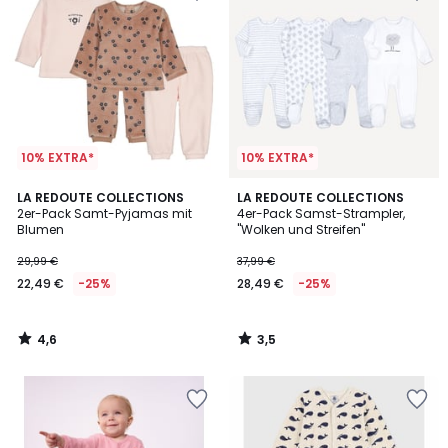
10% EXTRA*
10% EXTRA*
4,6
3,5
LA REDOUTE COLLECTIONS
LA REDOUTE COLLECTIONS
/ 5
/ 5
2er-Pack Samt-Pyjamas mit
4er-Pack Samst-Strampler,
Blumen
"Wolken und Streifen"
29,99 €
37,99 €
22,49 €
-25%
28,49 €
-25%
4,6
3,5
/
/
5
5