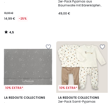
/ 5
.
2er-Pack Pyjamas aus
Baumwolle mit Bärenköpfen
und Streifenmuster
19,99 €
49,00 €
14,99 €
-25%
4,5
/
5
10% EXTRA*
10% EXTRA*
4,4
4,7
LA REDOUTE COLLECTIONS
LA REDOUTE COLLECTIONS
/ 5
/ 5
.
2er-Pack Samt-Pyjamas