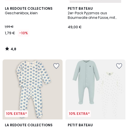
4,8
LA REDOUTE COLLECTIONS
PETIT BATEAU
/ 5
Geschenkbox, klein
2er-Pack Pyjamas aus
Baumwolle ohne Füsse, mit
Wal- und Streifenmuster
1,99 €
49,00 €
1,79 €
-10%
4,8
/
5
10% EXTRA*
10% EXTRA*
4,5
LA REDOUTE COLLECTIONS
PETIT BATEAU