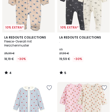
10% EXTRA*
10% EXTRA*
4
5
LA REDOUTE COLLECTIONS
LA REDOUTE COLLECTIONS
/
/
Fleece-Overall mit
.
5
5
Herzchenmuster
ab
25,99 €
27,99 €
18,19 €
-30%
19,59 €
-30%
4
5
/
/
5
5