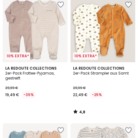
10% EXTRA*
10% EXTRA*
4,8
LA REDOUTE COLLECTIONS
LA REDOUTE COLLECTIONS
/ 5
2er-Pack Frottee-Pyjamas,
2er-Pack Strampler aus Samt
gestreift
29,99 €
29,99 €
19,49 €
-35%
22,49 €
-25%
4,8
/
5