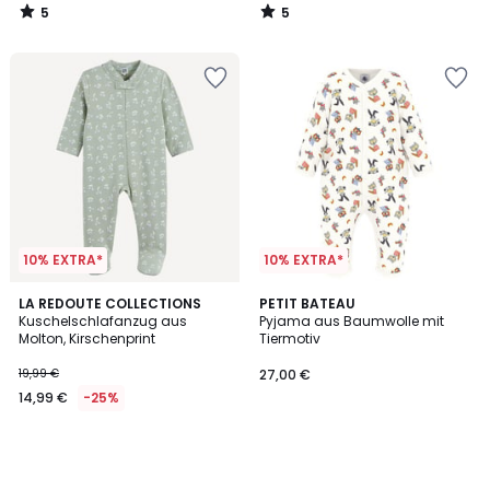
5
5
/
/
5
5
10% EXTRA*
10% EXTRA*
LA REDOUTE COLLECTIONS
PETIT BATEAU
Kuschelschlafanzug aus
Pyjama aus Baumwolle mit
Molton, Kirschenprint
Tiermotiv
19,99 €
27,00 €
14,99 €
-25%