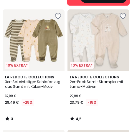
10% EXTRA*
10% EXTRA*
3
4,5
LA REDOUTE COLLECTIONS
LA REDOUTE COLLECTIONS
/
/ 5
3er-Set einteiliger Schlafanzug
2er-Pack Samt-Strampler mit
5
aus Samt mit Küken-Motiv
Lama-Motiven
37,99 €
27,99 €
28,49 €
-25%
23,79 €
-15%
3
4,5
/
/
5
5