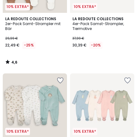
10% EXTRA*
10% EXTRA*
4,6
LA REDOUTE COLLECTIONS
LA REDOUTE COLLECTIONS
/ 5
2er-Pack Samt-Strampler mit
4er-Pack Samst-Strampler,
Bär
Tiermotive
29,99 €
37,99 €
22,49 €
-25%
30,39 €
-20%
4,6
/
5
10% EXTRA*
10% EXTRA*