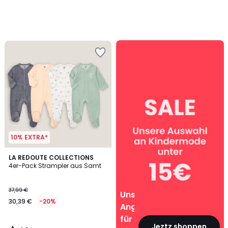
Unsere
Angebote
für
Kinder
10% EXTRA*
4,3
LA REDOUTE COLLECTIONS
/ 5
4er-Pack Strampler aus Samt
37,99 €
Unsere
30,39 €
-20%
Angebote
für
Jeztz shoppen