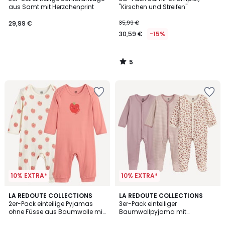
5
aus Samt mit Herzchenprint
"Kirschen und Streifen"
29,99 €
35,99 €
30,59 €
-15%
5
/
5
10% EXTRA*
10% EXTRA*
5
LA REDOUTE COLLECTIONS
LA REDOUTE COLLECTIONS
/
2er-Pack einteilige Pyjamas
3er-Pack einteiliger
5
ohne Füsse aus Baumwolle mit
Baumwollpyjama mit
Apfelmotiv
Leopardenmuster und