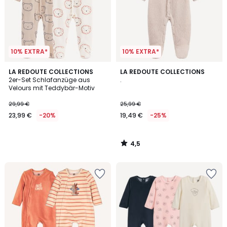
10% EXTRA*
10% EXTRA*
4,5
LA REDOUTE COLLECTIONS
LA REDOUTE COLLECTIONS
/ 5
2er-Set Schlafanzüge aus
.
Velours mit Teddybär-Motiv
29,99 €
25,99 €
23,99 €
-20%
19,49 €
-25%
4,5
/
5