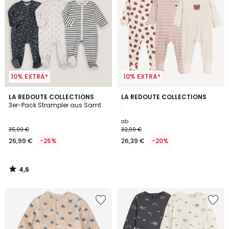
10% EXTRA*
10% EXTRA*
4,6
LA REDOUTE COLLECTIONS
LA REDOUTE COLLECTIONS
/ 5
3er-Pack Strampler aus Samt
.
ab
35,99 €
32,99 €
26,99 €
-25%
26,39 €
-20%
4,6
/
5