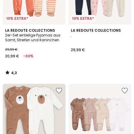
10% EXTRA*
10% EXTRA*
4,3
LA REDOUTE COLLECTIONS
LA REDOUTE COLLECTIONS
/ 5
2er-Set einteilige Pyjamas aus
.
Samt, Streifen und Kaninchen
29,99 €
29,99 €
20,99 €
-30%
4,3
/
5