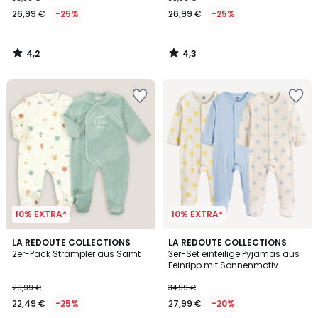
€
26,99 €
-25%
26,99 €
-25%
Statt
35,99
€
4,2
4,3
25%
/
/
5
5
Rabatt
angewendet.
10% EXTRA*
10% EXTRA*
4,6
LA REDOUTE COLLECTIONS
LA REDOUTE COLLECTIONS
/ 5
2er-Pack Strampler aus Samt
3er-Set einteilige Pyjamas aus
Feinripp mit Sonnenmotiv
29,99 €
34,99 €
22,49 €
-25%
27,99 €
-20%