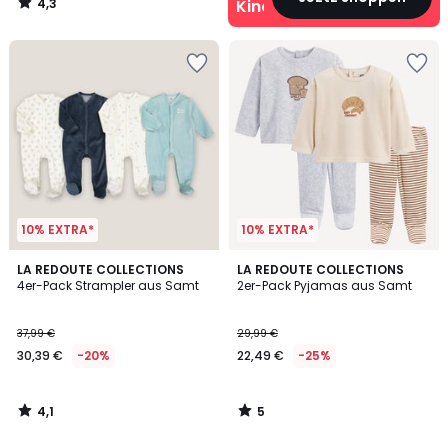
4,3
Kinder
/
5
10% EXTRA*
10% EXTRA*
4,1
5
LA REDOUTE COLLECTIONS
LA REDOUTE COLLECTIONS
/ 5
/
4er-Pack Strampler aus Samt
2er-Pack Pyjamas aus Samt
5
37,99 €
29,99 €
30,39 €
-20%
22,49 €
-25%
4,1
5
/
/
5
5