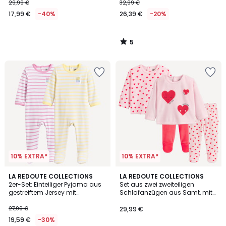
Streifenmuster
29,99 €
32,99 €
17,99 €
-40%
26,39 €
-20%
5
/
5
10% EXTRA*
10% EXTRA*
LA REDOUTE COLLECTIONS
LA REDOUTE COLLECTIONS
2er-Set: Einteiliger Pyjama aus
Set aus zwei zweiteiligen
gestreiftem Jersey mit
Schlafanzügen aus Samt, mit
Reliefmuster
Herzchen bedruckt
27,99 €
29,99 €
19,59 €
-30%