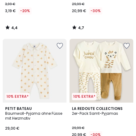
3,99 €
29,99 €
3,19 €
-20%
20,99 €
-30%
4,4
4,7
/
/
5
5
10% EXTRA*
10% EXTRA*
4,5
PETIT BATEAU
LA REDOUTE COLLECTIONS
/ 5
Baumwoll-Pyjama ohne Füsse
2er-Pack Samt-Pyjamas
mit Herzmotiv
29,00 €
29,99 €
20,99 €
-30%