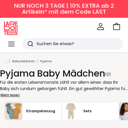
NUR NOCH 3 TAGE | 10% EXTRA ab 2
Artikeln* mit dem Code LAST
Zum
Ware
La
Redoute
Menü
Suchen
Zuletzt
...
angesehen
Baby Mädchen
Pyjama
Pyjama Baby Mädchen
Artikel
101
Für die ersten Lebensmonate zählt vor allem eines: dass Ihr
Baby sich rundum geborgen fühlt. Ein gut gewählter Pyjama für
Mädchen begleitet Ihr Kind zuverlässig durch ruhige Nächte und
Mehr lesen
Sie durch entspanntere Tage. Ob als einzelner Strampler oder in
einem praktischen Set, jedes Modell ist so konzipiert, dass
Strampelanzug
Sets
Anziehen und Wickeln schnell von der Hand gehen. Kein
unnötiger Aufwand, kein Reißverschluss-Stress. Auf der
Produktseite finden Sie sorgfältig ausgewählte Schlafanzüge in