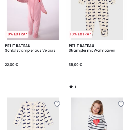
10% EXTRA*
10% EXTRA*
1
PETIT BATEAU
PETIT BATEAU
/
Schlafstrampler aus Velours
Strampler mit Walmotiven
5
22,00 €
35,00 €
1
/
5