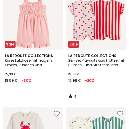
Sale
Sale
4
LA REDOUTE COLLECTIONS
LA REDOUTE COLLECTIONS
/
Kurze Latzhose mit Trägern,
2er-Set Playsuits aus Frottee mit
5
Smoks, Rüschen und
Blumen- und Streifenmuster
Makramee-Details
27,99 €
19,99 €
19,59 €
-30%
15,99 €
-20%
4
/
5