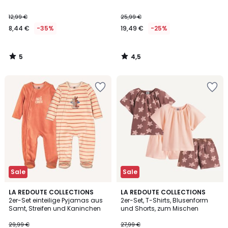
5
12,99 €
25,99 €
8,44 €
-35%
19,49 €
-25%
5
4,5
/
/
5
5
Sale
Sale
4,3
5
LA REDOUTE COLLECTIONS
LA REDOUTE COLLECTIONS
/ 5
/
2er-Set einteilige Pyjamas aus
2er-Set, T-Shirts, Blusenform
5
Samt, Streifen und Kaninchen
und Shorts, zum Mischen
29,99 €
27,99 €