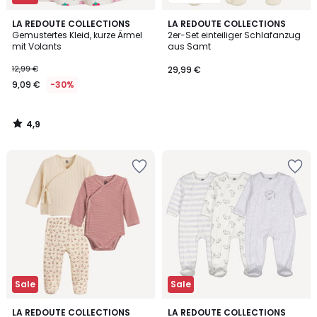
4,9
LA REDOUTE COLLECTIONS
LA REDOUTE COLLECTIONS
/ 5
Gemustertes Kleid, kurze Ärmel
2er-Set einteiliger Schlafanzug
mit Volants
aus Samt
12,99 €
29,99 €
9,09 €
-30%
4,9
/
5
Sale
Sale
2
4,3
LA REDOUTE COLLECTIONS
LA REDOUTE COLLECTIONS