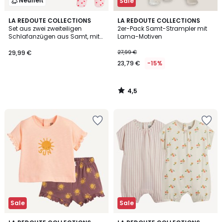
Neuheit
Sale
4,5
LA REDOUTE COLLECTIONS
LA REDOUTE COLLECTIONS
/ 5
Set aus zwei zweiteiligen
2er-Pack Samt-Strampler mit
Schlafanzügen aus Samt, mit
Lama-Motiven
Herzchen bedruckt
29,99 €
27,99 €
23,79 €
-15%
4,5
/
5
Sale
Sale