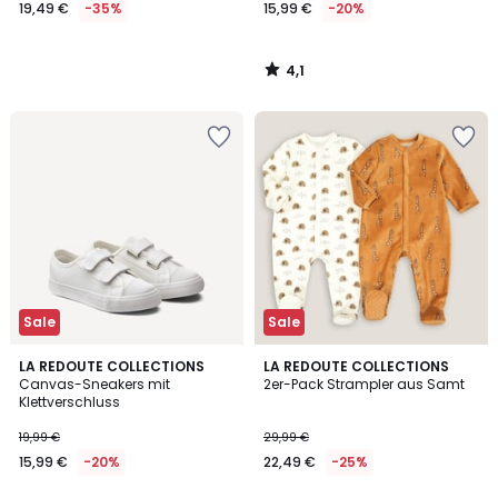
19,49 €
-35%
15,99 €
-20%
4,1
/
5
Sale
Sale
4,3
4,8
LA REDOUTE COLLECTIONS
LA REDOUTE COLLECTIONS
/ 5
/ 5
Canvas-Sneakers mit
2er-Pack Strampler aus Samt
Klettverschluss
19,99 €
29,99 €
15,99 €
-20%
22,49 €
-25%