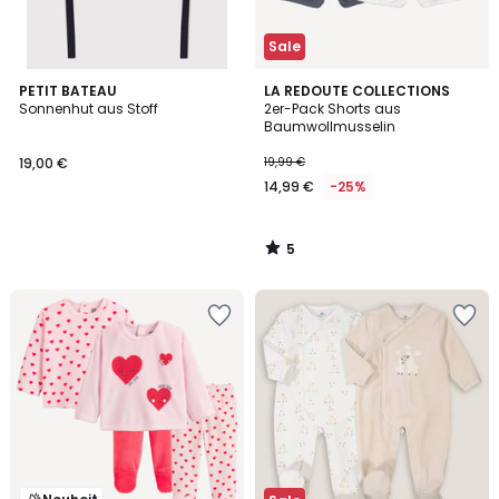
Sale
5
PETIT BATEAU
LA REDOUTE COLLECTIONS
/
Sonnenhut aus Stoff
2er-Pack Shorts aus
5
Baumwollmusselin
19,00 €
19,99 €
14,99 €
-25%
5
/
5