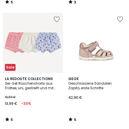
5
3
40%
/
/
5
5
Rabatt
angewendet.
Sale
5
5
LA REDOUTE COLLECTIONS
GEOX
/
/
3er-Set Rüschenshorts aus
Geschlossene Sandalen
5
5
Frottee, uni, gestreift und mit
Zapito, erste Schritte
Blumenprint
19,99 €
42,90 €
13,99 €
-30%
5
5
/
/
5
5