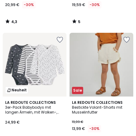
20,99 €
-30%
19,59 €
-30%
4,3
5
/
/
5
5
Neuheit
Sale
4,3
LA REDOUTE COLLECTIONS
LA REDOUTE COLLECTIONS
/ 5
3er-Pack Babybodys mit
Bestickte Volant-Shorts mit
langen Ärmeln, mit Wolken-,
Musselinfutter
Streifen- und Punktmuster
24,99 €
19,99 €
13,99 €
-30%