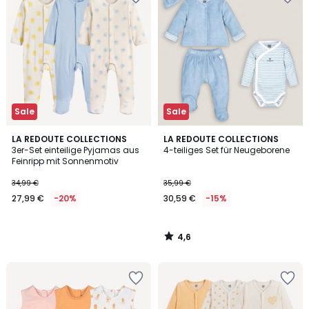
Sale
Sale
4,6
LA REDOUTE COLLECTIONS
LA REDOUTE COLLECTIONS
/ 5
3er-Set einteilige Pyjamas aus
4-teiliges Set für Neugeborene
Feinripp mit Sonnenmotiv
34,99 €
35,99 €
27,99 €
-20%
30,59 €
-15%
4,6
/
5