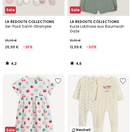
Sale
Sale
4,2
4,6
LA REDOUTE COLLECTIONS
LA REDOUTE COLLECTIONS
/ 5
/ 5
3er-Pack Samt-Strampler
Kurze Latzhose aus Baumwoll-
Gaze
35,99 €
19,99 €
26,99 €
-25%
13,99 €
-30%
4,2
4,6
/
/
5
5
Neuheit
Sale