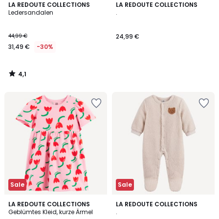
4,1
LA REDOUTE COLLECTIONS
LA REDOUTE COLLECTIONS
/ 5
Ledersandalen
.
44,99 €
24,99 €
31,49 €
-30%
4,1
/
5
Sale
Sale
5
4,5
LA REDOUTE COLLECTIONS
LA REDOUTE COLLECTIONS
/
/ 5
Geblümtes Kleid, kurze Ärmel
.