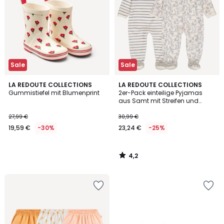
Sale
Sale
4,2
LA REDOUTE COLLECTIONS
LA REDOUTE COLLECTIONS
/ 5
Gummistiefel mit Blumenprint
2er-Pack einteilige Pyjamas
aus Samt mit Streifen und
Tiermotiven
27,99 €
30,99 €
19,59 €
-30%
23,24 €
-25%
4,2
/
5