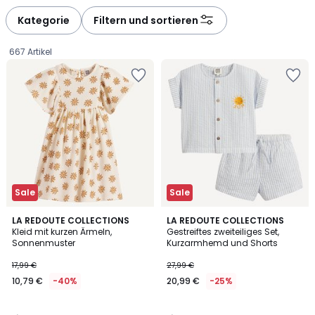
défiler
défiler
à
à
Kategorie
Filtern und sortieren
gauche
droite
667 Artikel
Sale
Sale
5
3
LA REDOUTE COLLECTIONS
LA REDOUTE COLLECTIONS
/
/
Kleid mit kurzen Ärmeln,
Gestreiftes zweiteiliges Set,
5
5
Sonnenmuster
Kurzarmhemd und Shorts
10,79
17,99 €
27,99 €
€
10,79 €
-40%
20,99 €
-25%
Statt
17,99
€