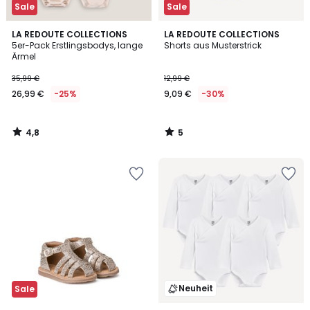
Sale
Sale
4,8
5
LA REDOUTE COLLECTIONS
LA REDOUTE COLLECTIONS
/ 5
/
5er-Pack Erstlingsbodys, lange
Shorts aus Musterstrick
5
Ärmel
35,99 €
12,99 €
26,99 €
-25%
9,09 €
-30%
4,8
5
/
/
5
5
Neuheit
Sale