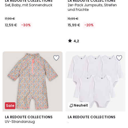
4,2
LA REDOUTE COLLECTIONS
LA REDOUTE COLLECTIONS
/ 5
Set, Baby, mit Sonnendruck
2er-Pack Jumpsuits, Streifen
und Früchte
17,99 €
19,99 €
12,59 €
-30%
15,99 €
-20%
4,2
/
5
Neuheit
Sale
4,6
LA REDOUTE COLLECTIONS
LA REDOUTE COLLECTIONS
/ 5
UV-Strandanzug
.