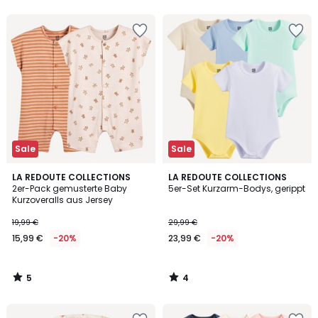
5
Sale
Sale
5
4
LA REDOUTE COLLECTIONS
LA REDOUTE COLLECTIONS
/
/
2er-Pack gemusterte Baby
5er-Set Kurzarm-Bodys, gerippt
5
5
Kurzoveralls aus Jersey
19,99 €
29,99 €
15,99 €
-20%
23,99 €
-20%
5
4
/
/
5
5