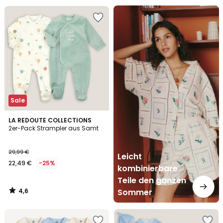
Leicht
kombinierbare
Teile
den
ganzen
Sommer
Sale
4,6
LA REDOUTE COLLECTIONS
/ 5
2er-Pack Strampler aus Samt
29,99 €
Leicht
22,49 €
-25%
kombinierbare
Teile den ganzen
4,6
Sommer
/
5