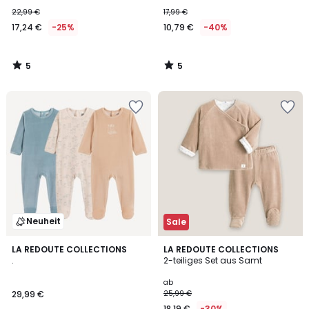
Jersey
22,99 €
17,99 €
17,24 €
-25%
10,79 €
-40%
5
5
/
/
5
5
Neuheit
Sale
4,9
LA REDOUTE COLLECTIONS
2
LA REDOUTE COLLECTIONS
/ 5
.
2-teiliges Set aus Samt
Farben
ab
29,99 €
25,99 €
18,19 €
-30%