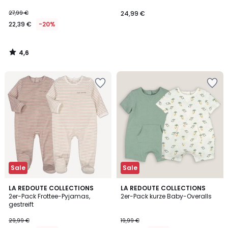
27,99 €
24,99 €
22,39 €
-20%
4,6
/
5
Sale
Sale
4,1
LA REDOUTE COLLECTIONS
LA REDOUTE COLLECTIONS
/ 5
2er-Pack Frottee-Pyjamas,
2er-Pack kurze Baby-Overalls
gestreift
29,99 €
19,99 €