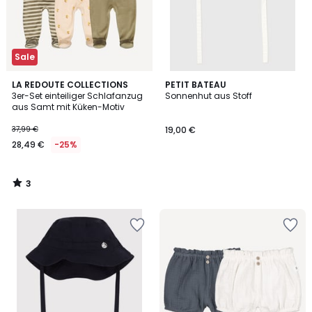
Sale
3
LA REDOUTE COLLECTIONS
PETIT BATEAU
/
3er-Set einteiliger Schlafanzug
Sonnenhut aus Stoff
5
aus Samt mit Küken-Motiv
37,99 €
19,00 €
28,49 €
-25%
3
/
5