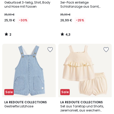
/
/ 5
Geburtsset 3-teilig, Shirt, Body
3er-Pack einteilige
5
und Hose mit Füssen
Schlafanzüge aus Samt,
Streifen und Koalas
35,99 €
35,99 €
25,19 €
-30%
26,99 €
-25%
2
4,3
/
/
5
5
Sale
Sale
5
5
LA REDOUTE COLLECTIONS
LA REDOUTE COLLECTIONS
/
/
Gestreifte Latzhose
Set aus Tanktop und Shorts,
5
5
zeremoniell, aus weichem