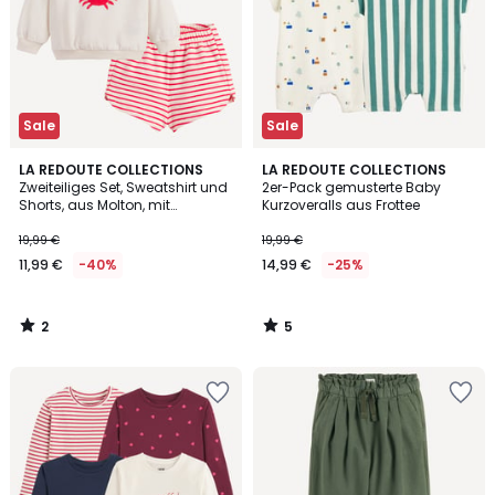
Sale
Sale
2
5
LA REDOUTE COLLECTIONS
LA REDOUTE COLLECTIONS
/
/
Zweiteiliges Set, Sweatshirt und
2er-Pack gemusterte Baby
5
5
Shorts, aus Molton, mit
Kurzoveralls aus Frottee
Krabben- und Streifenmuster
19,99 €
19,99 €
11,99 €
-40%
14,99 €
-25%
2
5
/
/
5
5