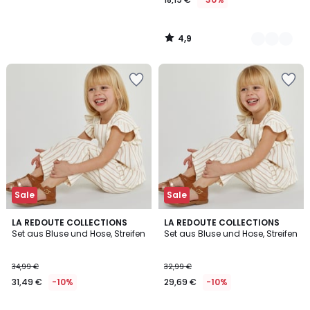
4,9
/
5
Sale
Sale
5
5
LA REDOUTE COLLECTIONS
LA REDOUTE COLLECTIONS
/
/
Set aus Bluse und Hose, Streifen
Set aus Bluse und Hose, Streifen
5
5
34,99 €
32,99 €
31,49 €
-10%
29,69 €
-10%