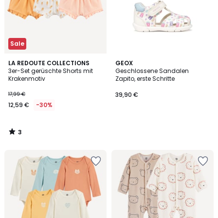
Sale
3
LA REDOUTE COLLECTIONS
GEOX
/
3er-Set gerüschte Shorts mit
Geschlossene Sandalen
5
Krakenmotiv
Zapito, erste Schritte
17,99 €
39,90 €
12,59 €
-30%
3
/
5