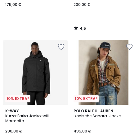
175,00 €
200,00 €
4,5
/
5
10% EXTRA*
10% EXTRA*
5
5
K-WAY
POLO RALPH LAUREN
/
/
Kurzer Parka Jacko twill
Ikonische Sahara-Jacke
5
5
Marmotta
290,00 €
495,00 €