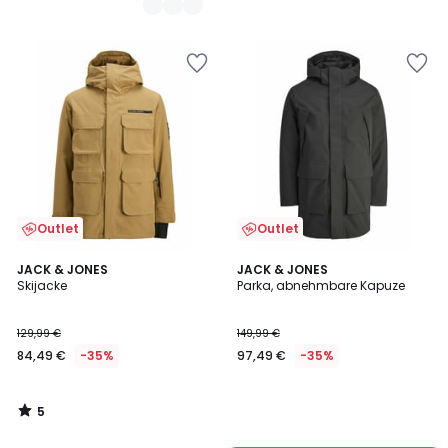
€
30%
Rabatt
angewendet.
Outlet
Outlet
5
JACK & JONES
JACK & JONES
/
Skijacke
Parka, abnehmbare Kapuze
5
129,99 €
149,99 €
84,49 €
-35%
97,49 €
-35%
5
/
5