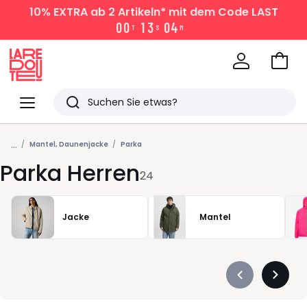
10% EXTRA
ab 2 Artikeln* mit dem Code LAST
0
0
1
3
0
4
T
S
M
Zum
Ware
La
Redoute
Menü
Suchen
Zuletzt
...
angesehen
Mantel, Daunenjacke
Parka
Parka Herren
Artikel
24
Jacke
Mantel
Précédent
Suivan
-
-