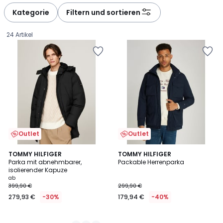
défiler
défiler
à
à
Kategorie
Filtern und sortieren
gauche
droite
24 Artikel
Outlet
Outlet
2
TOMMY HILFIGER
TOMMY HILFIGER
Parka mit abnehmbarer,
Packable Herrenparka
Farben
isolierender Kapuze
Ab
ab
399,90 €
299,90 €
279,93
279,93 €
-30%
179,94 €
-40%
€
Statt
399,90