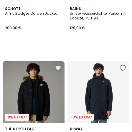
SCHOTT
RAINS
Army Badges Darden Jacket
Unisex wasserdichter Parka mit
Kapuze, FISHTAIL
200,00 €
129,00 €
10% EXTRA*
10% EXTRA*
4
THE NORTH FACE
3
K-WAY