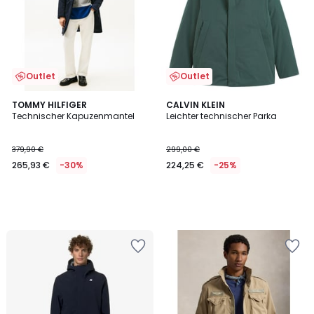
Outlet
Outlet
TOMMY HILFIGER
CALVIN KLEIN
Technischer Kapuzenmantel
Leichter technischer Parka
379,90 €
299,00 €
265,93 €
-30%
224,25 €
-25%