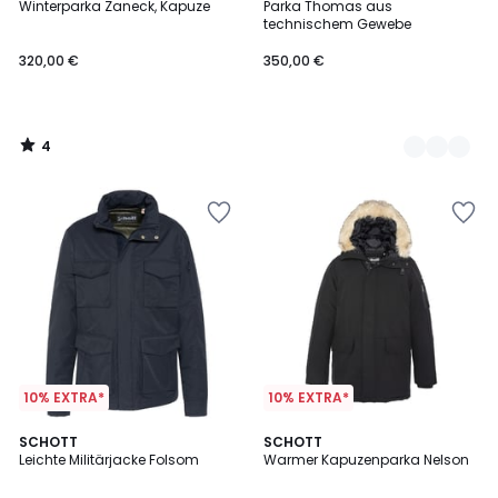
/
Winterparka Zaneck, Kapuze
Parka Thomas aus
Farben
5
technischem Gewebe
320,00 €
350,00 €
4
/
5
10% EXTRA*
10% EXTRA*
4,5
SCHOTT
SCHOTT
/ 5
Leichte Militärjacke Folsom
Warmer Kapuzenparka Nelson