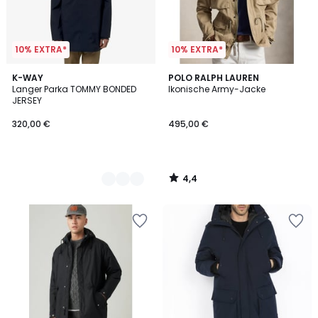
10% EXTRA*
10% EXTRA*
4,4
3
K-WAY
POLO RALPH LAUREN
/ 5
Langer Parka TOMMY BONDED
Ikonische Army-Jacke
Farben
JERSEY
320,00 €
495,00 €
4,4
/
5