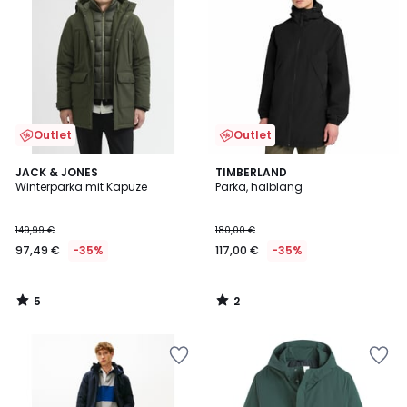
Outlet
Outlet
5
2
JACK & JONES
TIMBERLAND
/
/
Winterparka mit Kapuze
Parka, halblang
5
5
149,99 €
180,00 €
97,49 €
-35%
117,00 €
-35%
5
2
/
/
5
5