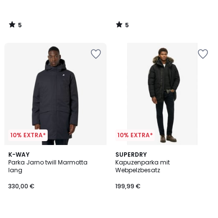
5
5
/
/
5
5
10% EXTRA*
10% EXTRA*
5
2
K-WAY
SUPERDRY
/
Parka Jarno twill Marmotta
Kapuzenparka mit
Farben
5
lang
Webpelzbesatz
330,00 €
199,99 €