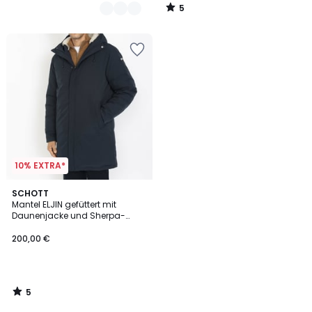
5
/
5
10% EXTRA*
5
SCHOTT
/
Mantel ELJIN gefüttert mit
5
Daunenjacke und Sherpa-
Kapuze
200,00 €
5
/
5