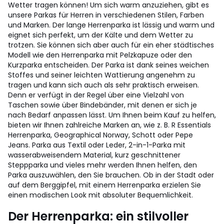
Wetter tragen können! Um sich warm anzuziehen, gibt es
unsere Parkas für Herren in verschiedenen Stilen, Farben
und Marken. Der lange Herrenparka ist lässig und warm und
eignet sich perfekt, um der Kälte und dem Wetter zu
trotzen. Sie können sich aber auch für ein eher städtisches
Modell wie den Herrenparka mit Pelzkapuze oder den
Kurzparka entscheiden. Der Parka ist dank seines weichen
Stoffes und seiner leichten Wattierung angenehm zu
tragen und kann sich auch als sehr praktisch erweisen.
Denn er verfügt in der Regel über eine Vielzahl von
Taschen sowie über Bindebänder, mit denen er sich je
nach Bedarf anpassen lässt. Um Ihnen beim Kauf zu helfen,
bieten wir Ihnen zahlreiche Marken an, wie z. B. R Essentials
Herrenparka, Geographical Norway, Schott oder Pepe
Jeans. Parka aus Textil oder Leder, 2-in-1-Parka mit
wasserabweisendem Material, kurz geschnittener
Steppparka und vieles mehr werden Ihnen helfen, den
Parka auszuwählen, den Sie brauchen. Ob in der Stadt oder
auf dem Berggipfel, mit einem Herrenparka erzielen Sie
einen modischen Look mit absoluter Bequemlichkeit.
Der Herrenparka: ein stilvoller