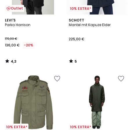
Outlet
10% EXTRA*
4,3
5
LEVI'S
SCHOTT
/ 5
/
Parka Harrison
Mantel mit Kapuze Elder
5
170,00 €
225,00 €
136,00 €
-20%
4,3
5
/
/
5
5
10% EXTRA*
10% EXTRA*