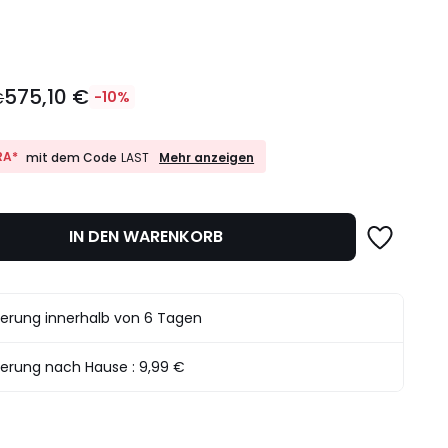
l
575,10 €
€
-10%
10%
RA*
Mehr anzeigen
mit dem Code
LAST
EXTRA*
mit
dem
det.
Code
IN DEN WARENKORB
LAST
ferung innerhalb von 6 Tagen
ferung nach Hause :
9,99 €