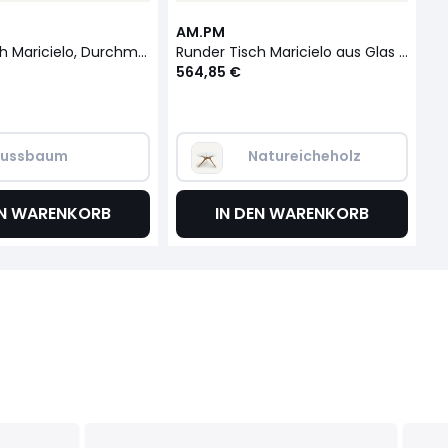
AM.PM
A
Runder Tisch Maricielo, Durchmesser 130, Glas und Nussbaum
Runder Tisch Maricielo aus Glas und massiver Eiche
564,85 €
3
ussbaum
Natureicheholz
EN WARENKORB
IN DEN WARENKORB