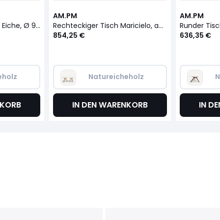
AM.PM
AM.PM
Couchtisch Maricielo, Eiche, Ø 90 cm
Rechteckiger Tisch Maricielo, aus Glas und Eichenholz
854,25 €
636,35 €
eholz
Natureicheholz
N
NKORB
IN DEN WARENKORB
IN D