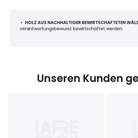
Farbe:
Nussbaum
Größe
Einheitsgrösse
•
HOLZ AUS NACHHALTIGER BEWIRTSCHAFTETEN WÄL
verantwortungsbewusst bewirtschaftet werden.
Herunterladen
Montageplan und Pflegehinweise
Unseren Kunden gef