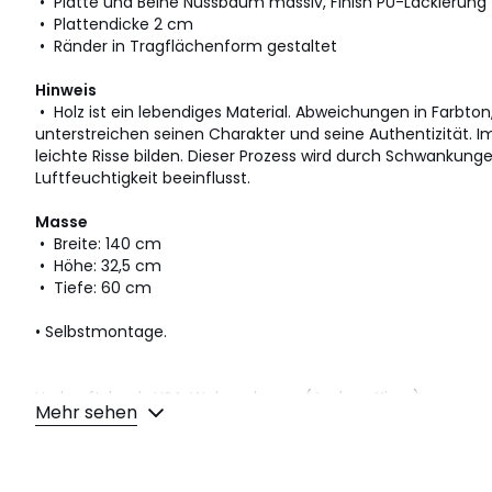
• Platte und Beine Nussbaum massiv, Finish PU-Lackierung
• Plattendicke 2 cm
• Ränder in Tragflächenform gestaltet
Hinweis
• Holz ist ein lebendiges Material. Abweichungen in Farbton,
unterstreichen seinen Charakter und seine Authentizität. I
leichte Risse bilden. Dieser Prozess wird durch Schwankung
Luftfeuchtigkeit beeinflusst.
Masse
• Breite: 140 cm
• Höhe: 32,5 cm
• Tiefe: 60 cm
• Selbstmontage.
Herkunftsland : USA, Walnussbaum (Juglans Nigra)
Mehr sehen
Masse und Gewicht der Sendung
1 Paket
• B152 x H17 x T73 cm, 20,4 kg