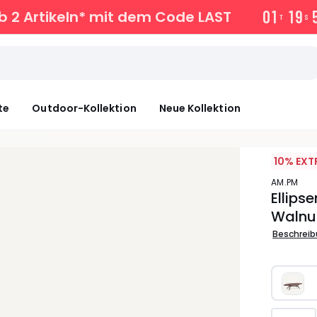
0
1
1
9
b 2 Artikeln* mit dem Code LAST
T
S
te
Outdoor-Kollektion
Neue Kollektion
10% EXT
AM.PM
Ellips
Walnu
Beschrei