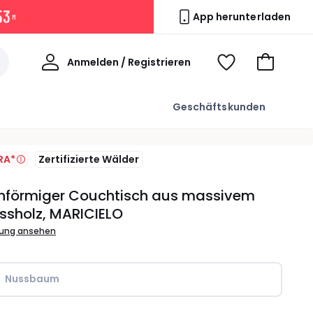
5
3
App herunterladen
M
Willkommen
Anmelden / Registrieren
Voir
Zum
ma
Warenkor
wishlist
Geschäftskunden
RA*
Zertifizierte Wälder
enförmiger Couchtisch aus massivem
ssholz, MARICIELO
bung ansehen
Nussbaum