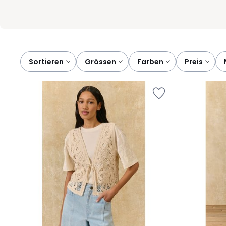
Sortieren
grössen
farben
preis