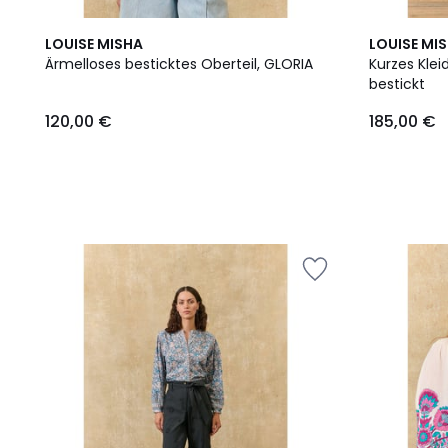
LOUISE MISHA
LOUISE MI
Ärmelloses besticktes Oberteil, GLORIA
Kurzes Klei
bestickt
120,00
120,00 €
185,00 €
€.