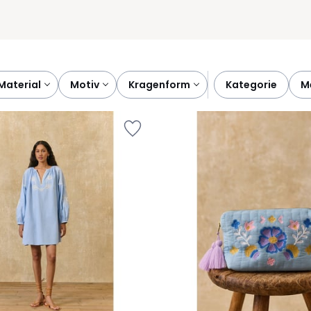
material
motiv
kragenform
kategorie