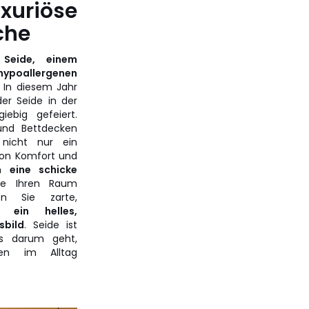
uxuriöse
che
n
Seide, einem
 hypoallergenen
In diesem Jahr
der Seide in der
iebig gefeiert.
 und Bettdecken
nicht nur ein
von Komfort und
ch
eine schicke
ie Ihren Raum
en Sie zarte,
für
ein helles,
sbild
. Seide ist
s darum geht,
en im Alltag