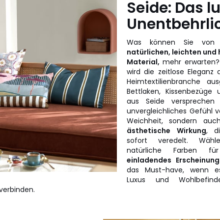
Seide: Das l
Unentbehrli
Was können Sie vo
natürlichen, leichten und
Material,
mehr erwarten? 
wird die zeitlose Eleganz 
Heimtextilienbranche ausg
Bettlaken, Kissenbezüge
aus Seide versprechen 
unvergleichliches Gefühl 
Weichheit, sondern au
ästhetische Wirkung
, d
sofort veredelt. Wähl
natürliche Farben 
einladendes Erscheinung
das Must-have, wenn e
Luxus und Wohlbefind
verbinden.