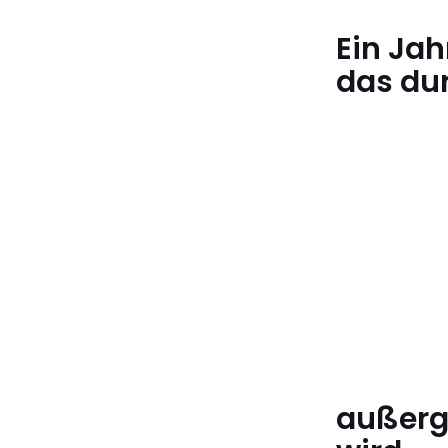
Ein Jah
das du
außerg