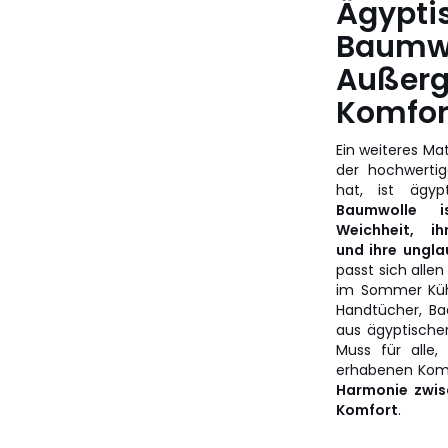
Ägypti
Baumwo
Außerg
Komfor
Ein weiteres Mat
der hochwertig
hat, ist ägy
Baumwolle i
Weichheit, ih
und ihre ungla
passt sich alle
im Sommer Küh
Handtücher, B
aus ägyptische
Muss für alle,
erhabenen Kom
Harmonie zwis
Komfort
.