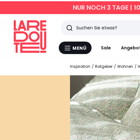
NUR NOCH 3 TAGE | 1
Suchen
Zuletzt
Sale
Angebo
MENÜ
Menü
angesehen
La
Redoute
Inspiration
Ratgeber
Wohnen
H
Artikel