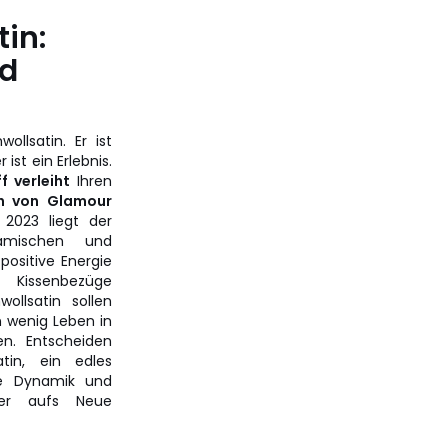
in:
nd
ollsatin. Er ist
 ist ein Erlebnis.
f verleiht
Ihren
h von Glamour
 2023 liegt der
amischen und
positive Energie
, Kissenbezüge
ollsatin sollen
n wenig Leben in
en. Entscheiden
tin, ein edles
ne Dynamik und
der aufs Neue