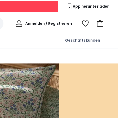
App herunterladen
Willkommen
Anmelden / Registrieren
Voir
Zum
ma
Warenkor
wishlist
Geschäftskunden