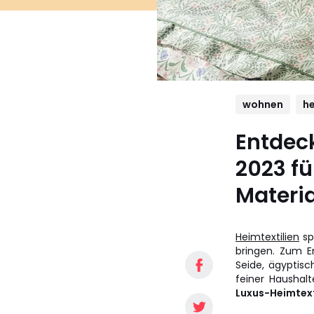
wohnen
he
Entdec
2023 f
Materia
Heimtextilien
spi
bringen. Zum E
Seide, ägyptisc
feiner Haushal
Luxus-Heimtext