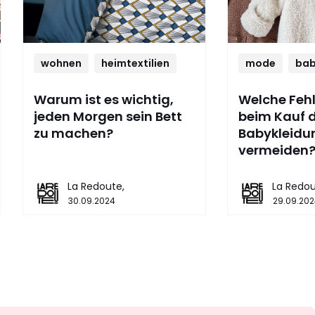
wohnen
heimtextilien
mode
ba
Warum ist es wichtig,
Welche Fehle
jeden Morgen sein Bett
beim Kauf d
zu machen?
Babykleidu
vermeiden
La Redoute,
La Redou
30.09.2024
29.09.202