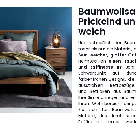
Baumwollsat
Prickelnd u
weich
Und schließlich der Baumw
mehr als nur ein Material, er
Sein weicher, glatter Grif
Heimtextilien
einen Hauc
und Raffinesse
. Im Jahr
Schwerpunkt auf dyn
farbenfrohen Designs, die 
ausstrahlen.
Bettbezüge
und Bettlaken aus Baumw
Ihre Sinne anregen und ei
Ihren Wohnbereich bring
Sie sich für Baumwollsa
Material, das durch sei
Raffinesse immer wie