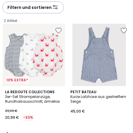
défiler
défiler
à
à
Filtern und sortieren
gauche
droite
2 Artikel
10% EXTRA*
5
LA REDOUTE COLLECTIONS
PETIT BATEAU
/
3er-Set Strampelanzüge,
Kurze Latzhose aus gestreiftem
5
Rundhalsausschnitt, ärmellos
Serge
20,99
29,99 €
45,00 €
€
20,99 €
-30%
Statt
29,99
€