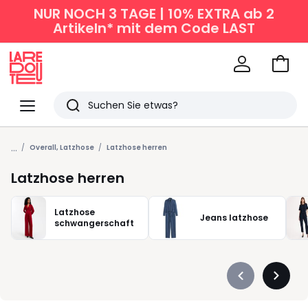
NUR NOCH 3 TAGE | 10% EXTRA ab 2
Artikeln* mit dem Code LAST
Zum
Ware
La
Redoute
Menü
Suchen
Zuletzt
...
angesehen
Overall, Latzhose
Latzhose herren
Artikel
Latzhose herren
Latzhose
Jeans latzhose
schwangerschaft
Précédent
Suivan
-
-