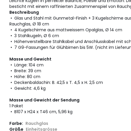
Leichte Kugeln in perfekter Balance, Poesie und Emotion: D
besticht mit einem raffinierten Zusammenspiel von Rauchgl
Beschreibung
• Glas und Stahl mit Gunmetal-Finish + 3 Kugelschirme 
Rauchglas, Ø 18 cm
• 4 Kugelschirme aus mattweissem Opalglas, Ø 14 cm
• 3 Stahlkugeln, Ø 6 cm
• Höhenverstellbare Stahlkabel und Anschlusskabel mit s
• 7 G9-Fassungen für Glühbirnen bis 5W. (nicht im Liefer
Masse und Gewicht
• Länge: 104 cm
• Breite: 39 cm
• Höhe: 80 cm
• Deckenbaldachin: B. 42,5 x T. 4,5 x H. 2,5 cm
• Gewicht: 4,6 kg
Masse und Gewicht der Sendung
1 Paket
• B107 x H24 x T46 cm, 5,96 kg
Farbe:
Rauchglas
Größe
Einheitsgrösse