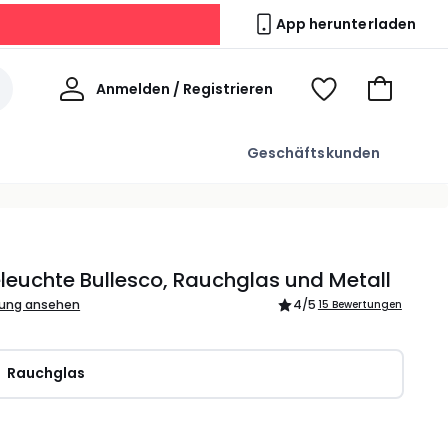
App herunterladen
Willkommen
Anmelden / Registrieren
Voir
Zum
ma
Warenkor
wishlist
Geschäftskunden
euchte Bullesco, Rauchglas und Metall
bung ansehen
4
/5
15 Bewertungen
Rauchglas
l