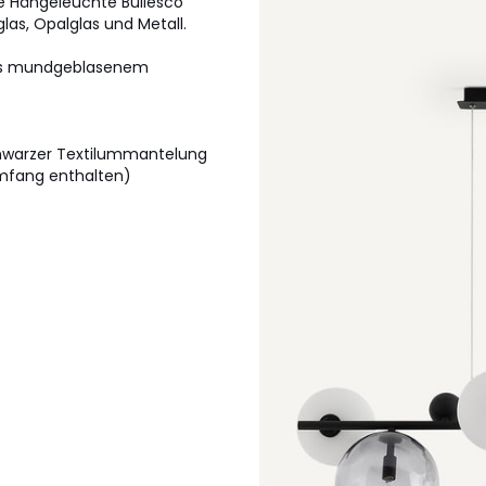
ie Hängeleuchte Bullesco
as, Opalglas und Metall.
aus mundgeblasenem
chwarzer Textilummantelung
umfang enthalten)