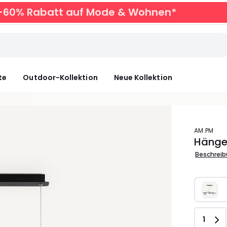
zu -60% Rabatt auf Mode & Wohnen*
te
Outdoor-Kollektion
Neue Kollektion
AM.PM
Hängel
Beschrei
Anzah
1