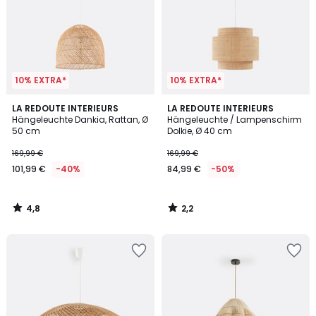
10% EXTRA*
10% EXTRA*
4,8
2,2
LA REDOUTE INTERIEURS
LA REDOUTE INTERIEURS
/ 5
/ 5
Hängeleuchte Dankia, Rattan, Ø
Hängeleuchte / Lampenschirm
50 cm
Dolkie, Ø 40 cm
169,99 €
169,99 €
101,99 €
-40%
84,99 €
-50%
4,8
2,2
/
/
5
5