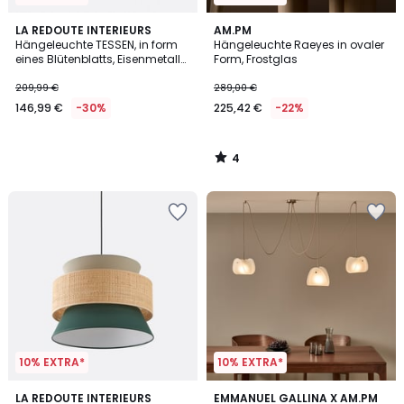
4
LA REDOUTE INTERIEURS
AM.PM
/
Hängeleuchte TESSEN, in form
Hängeleuchte Raeyes in ovaler
5
eines Blütenblatts, Eisenmetall
Form, Frostglas
und Opalin Ø48cm
209,99 €
289,00 €
146,99 €
-30%
225,42 €
-22%
4
/
5
10% EXTRA*
10% EXTRA*
3,8
LA REDOUTE INTERIEURS
EMMANUEL GALLINA X AM.PM