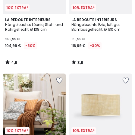
10% EXTRA*
10% EXTRA*
4,8
3,8
LA REDOUTE INTERIEURS
LA REDOUTE INTERIEURS
/ 5
/ 5
Hängeleuchte Léonie, Stahl und
Hängeleuchte Ezia, luftiges
Rohrgeflecht, Ø 138 cm
Bambusgeflecht, Ø 130 cm
209,99 €
169,99 €
104,99 €
-50%
118,99 €
-30%
4,8
3,8
/
/
5
5
10% EXTRA*
10% EXTRA*