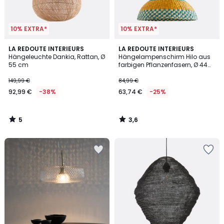
10% EXTRA*
10% EXTRA*
5
3,6
LA REDOUTE INTERIEURS
LA REDOUTE INTERIEURS
/
/ 5
Hängeleuchte Dankia, Rattan, Ø
Hängelampenschirm Hilo aus
5
55 cm
farbigen Pflanzenfasern, Ø 44
cm
149,99 €
84,99 €
92,99 €
-38%
63,74 €
-25%
5
3,6
/
/
5
5