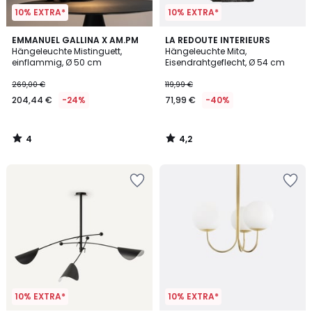
10% EXTRA*
10% EXTRA*
4
4,2
EMMANUEL GALLINA X AM.PM
LA REDOUTE INTERIEURS
/
/ 5
Hängeleuchte Mistinguett,
Hängeleuchte Mita,
5
einflammig, Ø 50 cm
Eisendrahtgeflecht, Ø 54 cm
269,00 €
119,99 €
204,44 €
-24%
71,99 €
-40%
4
4,2
/
/
5
5
10% EXTRA*
10% EXTRA*