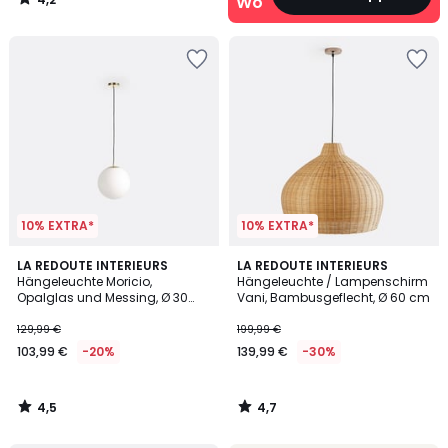
Wohn‑Deals
/
5
10% EXTRA*
10% EXTRA*
4,5
4,7
LA REDOUTE INTERIEURS
LA REDOUTE INTERIEURS
/ 5
/ 5
Hängeleuchte Moricio,
Hängeleuchte / Lampenschirm
Opalglas und Messing, Ø 30
Vani, Bambusgeflecht, Ø 60 cm
cm
129,99 €
199,99 €
103,99 €
-20%
139,99 €
-30%
4,5
4,7
/
/
5
5