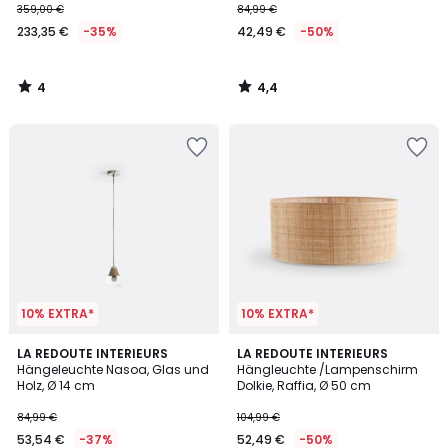
359,00 €
84,99 €
233,35 €
-35%
42,49 €
-50%
4
4,4
/
/
5
5
10% EXTRA*
10% EXTRA*
3,7
4
LA REDOUTE INTERIEURS
LA REDOUTE INTERIEURS
/ 5
/
Hängeleuchte Nasoa, Glas und
Hängleuchte /Lampenschirm
5
Holz, Ø 14 cm
Dolkie, Raffia, Ø 50 cm
84,99 €
104,99 €
53,54 €
-37%
52,49 €
-50%