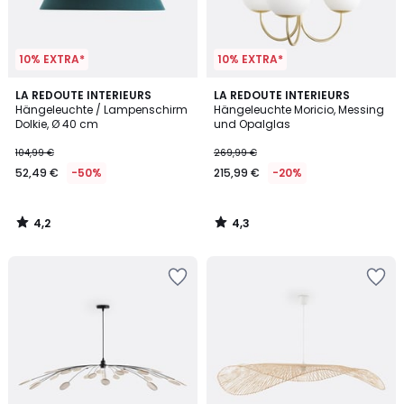
10% EXTRA*
10% EXTRA*
4,2
4,3
LA REDOUTE INTERIEURS
LA REDOUTE INTERIEURS
/ 5
/ 5
Hängeleuchte / Lampenschirm
Hängeleuchte Moricio, Messing
Dolkie, Ø 40 cm
und Opalglas
104,99 €
269,99 €
52,49 €
-50%
215,99 €
-20%
4,2
4,3
/
/
5
5