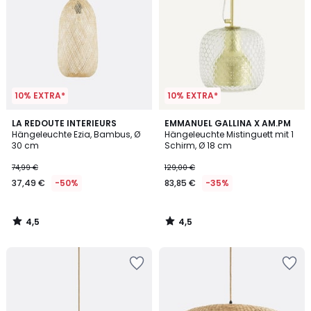
10% EXTRA*
10% EXTRA*
4,5
4,5
LA REDOUTE INTERIEURS
EMMANUEL GALLINA X AM.PM
/ 5
/ 5
Hängeleuchte Ezia, Bambus, Ø
Hängeleuchte Mistinguett mit 1
30 cm
Schirm, Ø 18 cm
74,99 €
129,00 €
37,49 €
-50%
83,85 €
-35%
4,5
4,5
/
/
5
5