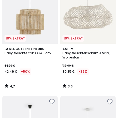
10% EXTRA*
10% EXTRA*
4,7
3,6
LA REDOUTE INTERIEURS
AM.PM
/ 5
/ 5
Hängeleuchte Yaku, Ø 40 cm
Hängeleuchtenschirm Azéria,
Wolkenform
84,99 €
139,00 €
42,49 €
-50%
90,35 €
-35%
4,7
3,6
/
/
5
5