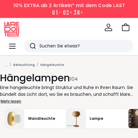
10% EXTRA
ab 2 Artikeln* mit dem Code LAST
0
1
0
2
3
8
T
S
M
Zum
Ware
La
Redoute
Menü
Suchen
Zuletzt
...
angesehen
Beleuchtung
Hängeleuchte
Hängelampen
Artikel
104
Eine hangeleuchte bringt Struktur und Ruhe in Ihren Raum. Sie
bündelt das Licht dort, wo Sie es brauchen, und schafft klare
Zonen im Alltag. Über dem esstisch sorgt eine pendelleuchte
Mehr lesen
für angenehme Helligkeit beim Essen und Arbeiten. Im
wohnzimmer setzt sie einen bewussten Akzent, ohne den Raum
Wandleuchte
Lampe
zu dominieren. Bei La Redoute finden Sie hangeleuchten, die
sich leicht in bestehende Einrichtungen einfügen. Ob eine
schlichte pendellampe in schwarz oder ein Modell aus glas mit