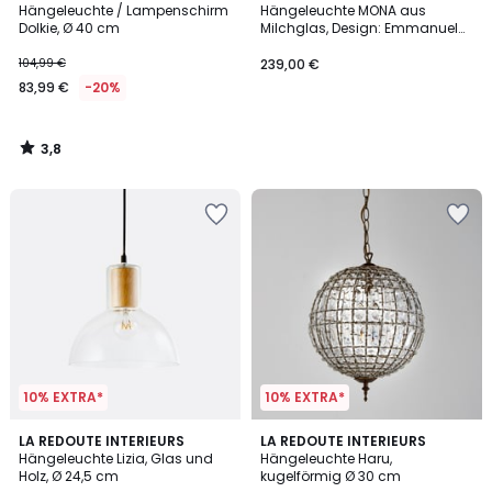
/ 5
Hängeleuchte / Lampenschirm
Hängeleuchte MONA aus
Dolkie, Ø 40 cm
Milchglas, Design: Emmanuel
Gallina
104,99 €
239,00 €
83,99 €
-20%
3,8
/
5
10% EXTRA*
10% EXTRA*
4,1
4,4
LA REDOUTE INTERIEURS
LA REDOUTE INTERIEURS
/ 5
/ 5
Hängeleuchte Lizia, Glas und
Hängeleuchte Haru,
Holz, Ø 24,5 cm
kugelförmig Ø 30 cm