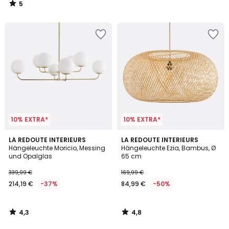
5
/
5
10% EXTRA*
10% EXTRA*
4,3
4,8
LA REDOUTE INTERIEURS
LA REDOUTE INTERIEURS
/ 5
/ 5
Hängeleuchte Moricio, Messing
Hängeleuchte Ezia, Bambus, Ø
und Opalglas
65 cm
339,99 €
169,99 €
214,19 €
-37%
84,99 €
-50%
4,3
4,8
/
/
5
5