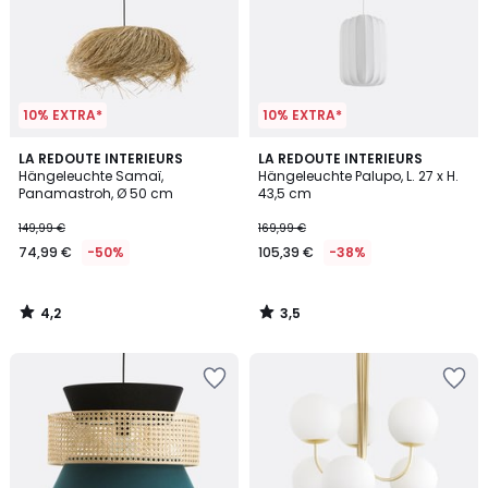
10% EXTRA*
10% EXTRA*
4,2
3,5
LA REDOUTE INTERIEURS
LA REDOUTE INTERIEURS
/ 5
/ 5
Hängeleuchte Samaï,
Hängeleuchte Palupo, L. 27 x H.
Panamastroh, Ø 50 cm
43,5 cm
149,99 €
169,99 €
74,99 €
-50%
105,39 €
-38%
4,2
3,5
/
/
5
5