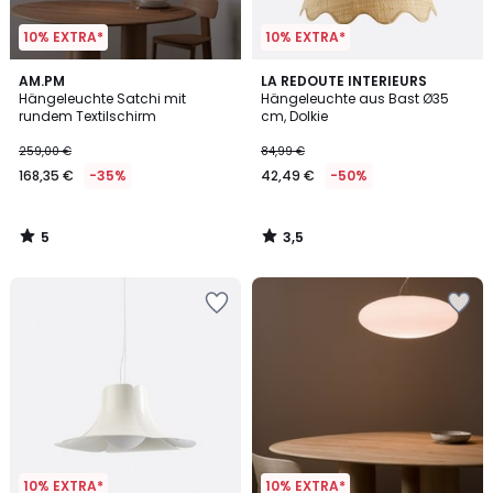
10% EXTRA*
10% EXTRA*
5
3,5
AM.PM
LA REDOUTE INTERIEURS
/
/ 5
Hängeleuchte Satchi mit
Hängeleuchte aus Bast Ø35
5
rundem Textilschirm
cm, Dolkie
259,00 €
84,99 €
168,35 €
-35%
42,49 €
-50%
5
3,5
/
/
5
5
10% EXTRA*
10% EXTRA*