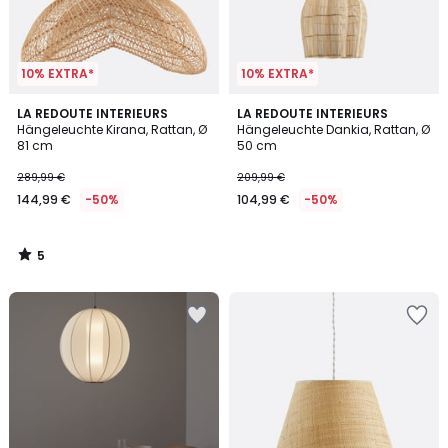
10% EXTRA*
10% EXTRA*
5
LA REDOUTE INTERIEURS
LA REDOUTE INTERIEURS
/
Hängeleuchte Kirana, Rattan, Ø
Hängeleuchte Dankia, Rattan, Ø
5
81 cm
50 cm
289,99 €
209,99 €
144,99 €
-50%
104,99 €
-50%
5
/
5