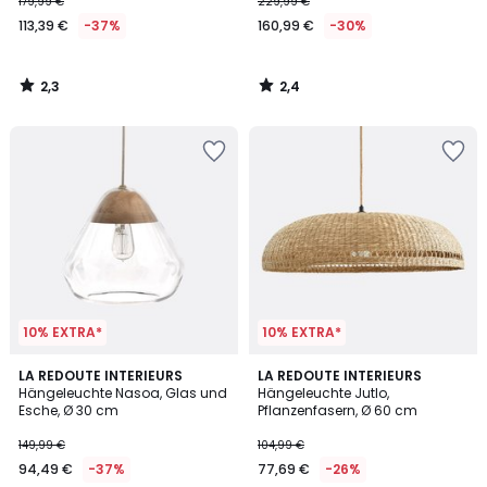
179,99 €
229,99 €
113,39 €
-37%
160,99 €
-30%
2,3
2,4
/
/
5
5
10% EXTRA*
10% EXTRA*
4,2
4
LA REDOUTE INTERIEURS
LA REDOUTE INTERIEURS
/ 5
/
Hängeleuchte Nasoa, Glas und
Hängeleuchte Jutlo,
5
Esche, Ø 30 cm
Pflanzenfasern, Ø 60 cm
149,99 €
104,99 €
94,49 €
-37%
77,69 €
-26%