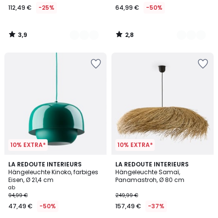
112,49 €
-25%
64,99 €
-50%
€
Statt
149,99
3,9
2,8
€
/
/
5
5
25%
Rabatt
angewendet.
10% EXTRA*
10% EXTRA*
4,7
4,5
4
LA REDOUTE INTERIEURS
LA REDOUTE INTERIEURS
/ 5
/ 5
Hängeleuchte Kinoko, farbiges
Hängeleuchte Samaï,
Farben
Eisen, Ø 21,4 cm
Panamastroh, Ø 80 cm
ab
94,99 €
249,99 €
47,49 €
-50%
157,49 €
-37%