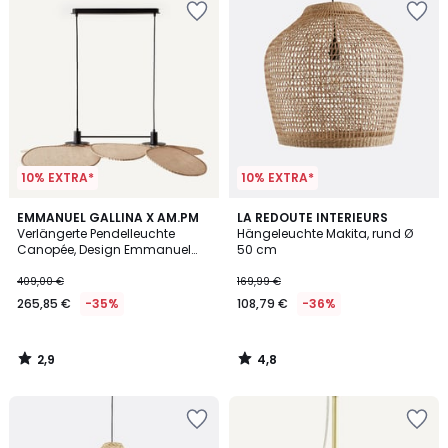
10% EXTRA*
10% EXTRA*
2,9
4,8
EMMANUEL GALLINA X AM.PM
LA REDOUTE INTERIEURS
/ 5
/ 5
Verlängerte Pendelleuchte
Hängeleuchte Makita, rund Ø
Canopée, Design Emmanuel
50 cm
Gallina
409,00 €
169,99 €
265,85 €
-35%
108,79 €
-36%
2,9
4,8
/
/
5
5