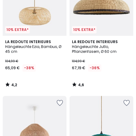
10% EXTRA*
10% EXTRA*
4,2
4,6
LA REDOUTE INTERIEURS
LA REDOUTE INTERIEURS
/ 5
/ 5
Hängeleuchte Ezia, Bambus, Ø
Hängeleuchte Jutlo,
45 cm
Pflanzenfasern, Ø 60 cm
104,99 €
104,99 €
65,09 €
-38%
67,19 €
-36%
4,2
4,6
/
/
5
5