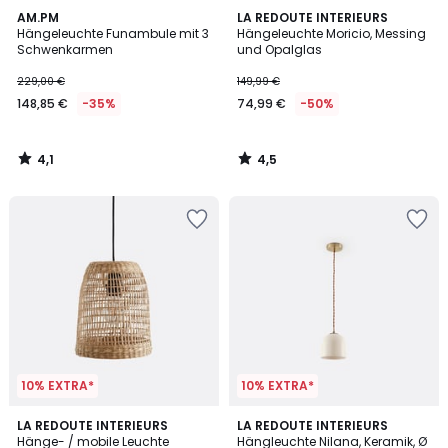
4,1
4,5
AM.PM
LA REDOUTE INTERIEURS
/ 5
/ 5
Hängeleuchte Funambule mit 3
Hängeleuchte Moricio, Messing
Schwenkarmen
und Opalglas
229,00 €
149,99 €
148,85 €
-35%
74,99 €
-50%
4,1
4,5
/
/
5
5
10% EXTRA*
10% EXTRA*
3,9
4,9
LA REDOUTE INTERIEURS
5
LA REDOUTE INTERIEURS
/ 5
/ 5
Hänge- / mobile Leuchte
Hängleuchte Nilana, Keramik, Ø
Farben