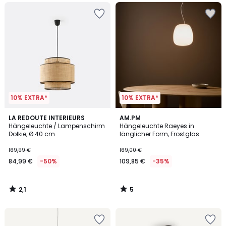
10% EXTRA*
10% EXTRA*
2,1
5
LA REDOUTE INTERIEURS
AM.PM
/
/
Hängeleuchte / Lampenschirm
Hängeleuchte Raeyes in
5
5
Dolkie, Ø 40 cm
länglicher Form, Frostglas
169,99 €
169,00 €
84,99 €
-50%
109,85 €
-35%
2,1
5
/
/
5
5