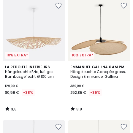
10% EXTRA*
10% EXTRA*
3,8
3,8
LA REDOUTE INTERIEURS
EMMANUEL GALLINA X AM.PM
/ 5
/ 5
Hängeleuchte Ezia, luftiges
Hängeleuchte Canopée gross,
Bambusgeflecht, Ø 100 cm
Design Emmanuel Gallina
129,99 €
389,00 €
80,59 €
-38%
252,85 €
-35%
3,8
3,8
/
/
5
5