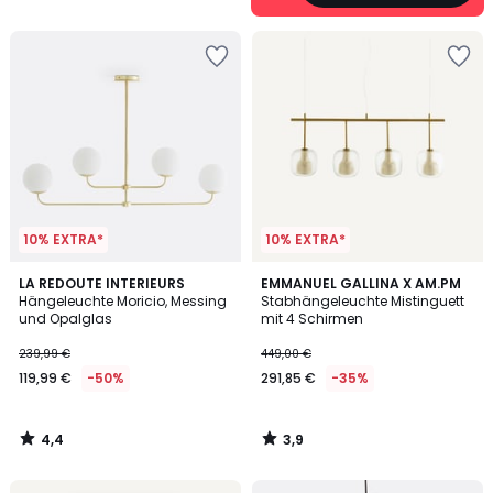
5
10% EXTRA*
10% EXTRA*
4,4
3,9
LA REDOUTE INTERIEURS
EMMANUEL GALLINA X AM.PM
/ 5
/ 5
Hängeleuchte Moricio, Messing
Stabhängeleuchte Mistinguett
und Opalglas
mit 4 Schirmen
239,99 €
449,00 €
119,99 €
-50%
291,85 €
-35%
4,4
3,9
/
/
5
5