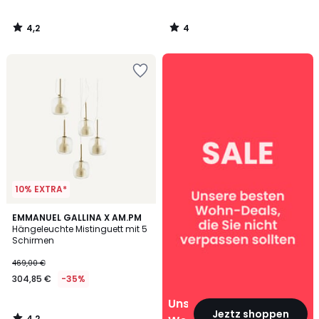
4,2
4
/
/
5
5
Unsere
Wohn‑Deals
10% EXTRA*
4,2
EMMANUEL GALLINA X AM.PM
/ 5
Hängeleuchte Mistinguett mit 5
Schirmen
469,00 €
304,85 €
-35%
Unsere
Jeztz shoppen
4,2