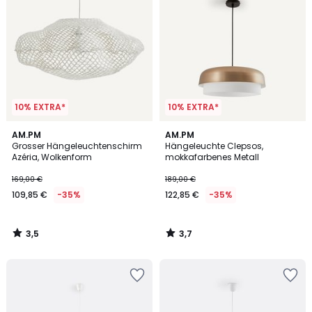
10% EXTRA*
10% EXTRA*
3,5
3,7
AM.PM
AM.PM
/ 5
/ 5
Grosser Hängeleuchtenschirm
Hängeleuchte Clepsos,
Azéria, Wolkenform
mokkafarbenes Metall
169,00 €
189,00 €
109,85 €
-35%
122,85 €
-35%
3,5
3,7
/
/
5
5