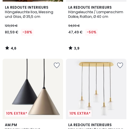
4,6
3,9
LA REDOUTE INTERIEURS
LA REDOUTE INTERIEURS
/ 5
/ 5
Hängeleuchte Iloa, Messing
Hängeleuchte / Lampenschirm
und Glas, Ø 35,5 cm
Dolkie, Rattan, Ø 40 cm
129,99 €
94,99 €
80,59 €
-38%
47,49 €
-50%
4,6
3,9
/
/
5
5
10% EXTRA*
10% EXTRA*
4,4
4,1
AM.PM
LA REDOUTE INTERIEURS