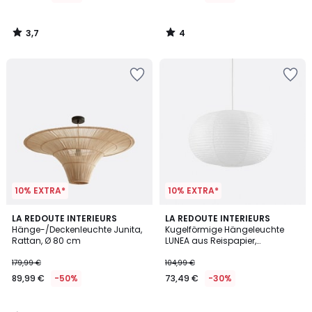
3,7
4
/
/
5
5
10% EXTRA*
10% EXTRA*
5
LA REDOUTE INTERIEURS
LA REDOUTE INTERIEURS
/
Hänge-/Deckenleuchte Junita,
Kugelförmige Hängeleuchte
5
Rattan, Ø 80 cm
LUNEA aus Reispapier,
Durchmesser 50 cm
179,99 €
104,99 €
89,99 €
-50%
73,49 €
-30%