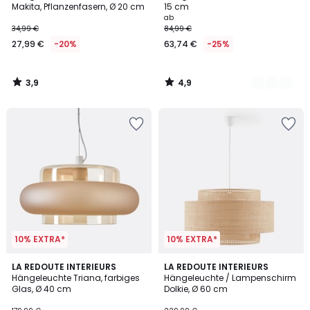
Makita, Pflanzenfasern, Ø 20 cm
15 cm
ab
34,99 €
84,99 €
27,99 €
-20%
63,74 €
-25%
3,9
4,9
/
/
5
5
10% EXTRA*
10% EXTRA*
2,3
2,4
LA REDOUTE INTERIEURS
LA REDOUTE INTERIEURS
/ 5
/ 5
Hängeleuchte Triana, farbiges
Hängeleuchte / Lampenschirm
Glas, Ø 40 cm
Dolkie, Ø 60 cm