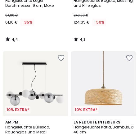
/ 5
/ 5
Hängeleuchte Kegel
Hängeleuchte Bogota, Messing
Durchmesser 19 cm, Moke
und Rillenglas
94,00 €
249,99 €
61,10 €
-35%
124,99 €
-50%
4,4
4,1
/
/
5
5
10% EXTRA*
10% EXTRA*
4
4,4
AM.PM
LA REDOUTE INTERIEURS
/
/ 5
Hängeleuchte Bullesco,
Hängeleuchte Katia, Bambus, Ø
5
Rauchglas und Metall
40 cm