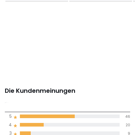
Die Kundenmeinungen
4,2
5
46
(83)
Durchnschnitt in
4
20
allen Sprachen
3
9