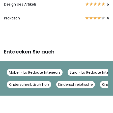
Design des Artikels
5
Praktisch
4
Entdecken Sie auch
Möbel - La Redoute Interieurs
Büro - La Redoute Interi
Kinderschreibtisch holz
Kinderschreibtische
Kinder