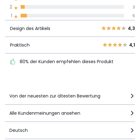
2
3
Meinungen 100% zertifiziert,
1
5
Unsere Engagement
Design des
5
46
4,3
Artikels
Design des Artikels
4,3
4
20
3
9
Praktisch
4,1
Praktisch
4,1
2
3
80% der Kunden
1
5
80% der Kunden empfehlen dieses Produkt
empfehlen dieses Produkt
Details anzeigen
Von der neuesten zur ältesten Bewertung
Alle Kundenmeinungen ansehen
Deutsch