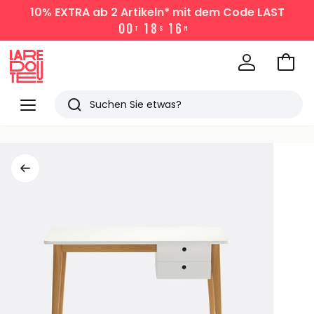
10% EXTRA
ab 2 Artikeln* mit dem Code LAST
0
0
1
8
1
6
T
S
M
Zum
Ware
La
Redoute
Menü
Suchen
Zuletzt
angesehen
Artikel