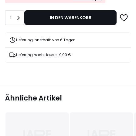
EXTRA*
25%
mit
Rabatt
dem
angewendet.
Anzahl
1
IN DEN WARENKORB
Code
LAST
Lieferung innerhalb von 6 Tagen
Lieferung nach Hause :
9,99 €
Ähnliche Artikel