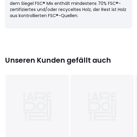
• Höhe: 73 cm
dem Siegel FSC® Mix enthält mindestens 70% FSC®-
• Tiefe: 50 cm
zertifiziertes und/oder recyceltes Holz, der Rest ist Holz
Innenmasse
aus kontrollierten FSC®-Quellen.
• B. 23 x H. 15 x T. 38 cm
Selbstmontage. .
! .
Unseren Kunden gefällt auch
Herkunftsland : Neuseeland, Kiefer (Pinus Radiata)
China, MDF
Masse und Gewicht der Sendung
1 Paket
• B112 x H11 x T65 cm, 18,3 kg
Farbe:
Weiss
Größe
Einheitsgrösse
Herunterladen
Montageplan und Pflegehinweise