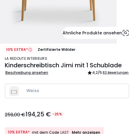
Ähnliche Produkte ansehen
10% EXTRA*
Zertifizierte Wälder
LA REDOUTE INTERIEURS
Kinderschreibtisch Jimi mit 1 Schublade
Beschreibung ansehen
4,2
/5
83 Bewertungen
Weiss
194,25
194,25 €
€
259,00 €
-25%
Statt
259,00
€
10%
10% EXTRA*
Mehr anzeigen
mit dem Code
LAST