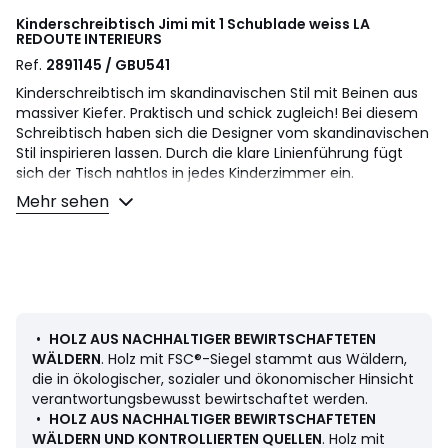
Kinderschreibtisch Jimi mit 1 Schublade weiss
LA
REDOUTE INTERIEURS
Ref.
2891145 / GBU541
Kinderschreibtisch im skandinavischen Stil mit Beinen aus
massiver Kiefer. Praktisch und schick zugleich! Bei diesem
Schreibtisch haben sich die Designer vom skandinavischen
Stil inspirieren lassen. Durch die klare Linienführung fügt
sich der Tisch nahtlos in jedes Kinderzimmer ein.
Beschreibung
Mehr sehen
• 1 Schublade
• Nach unten schmal zulaufende Beine aus massivem
Kiefernholz
• Schubladenfront und Tischplatte MDF mit NC-
Lackierung
• Beine Kiefer massiv
• Holz mit FSC® Mix-Siegel
•
HOLZ AUS NACHHALTIGER BEWIRTSCHAFTETEN
• Lackierung auf Wasserbasis
WÄLDERN
. Holz mit FSC®-Siegel stammt aus Wäldern,
die in ökologischer, sozialer und ökonomischer Hinsicht
Masse
verantwortungsbewusst bewirtschaftet werden.
Gesamtmasse:
•
HOLZ AUS NACHHALTIGER BEWIRTSCHAFTETEN
• Länge: 106 cm
WÄLDERN UND KONTROLLIERTEN QUELLEN
. Holz mit