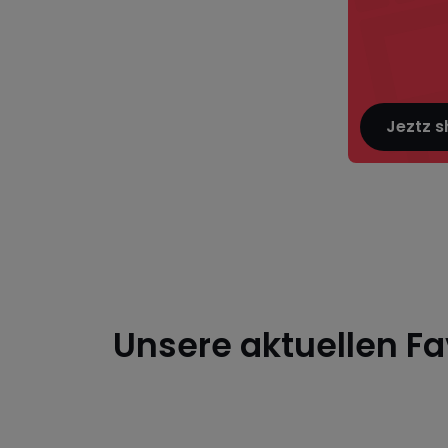
Jeztz 
Der
Garten
Unsere aktuellen Fa
macht
auch
mit!