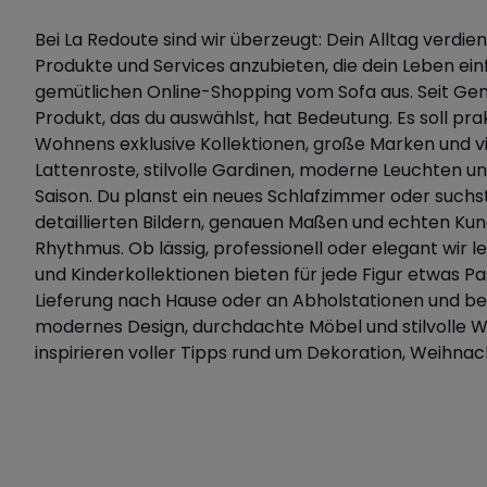
Bei La Redoute sind wir überzeugt: Dein Alltag verdie
Produkte und Services anzubieten, die dein Leben e
gemütlichen Online-Shopping vom Sofa aus. Seit Gen
Produkt, das du auswählst, hat Bedeutung. Es soll prak
Wohnens exklusive Kollektionen, große Marken und vi
Lattenroste, stilvolle Gardinen, moderne Leuchten 
Saison. Du planst ein neues Schlafzimmer oder suchst
detaillierten Bildern, genauen Maßen und echten Ku
Rhythmus. Ob lässig, professionell oder elegant wir
und Kinderkollektionen bieten für jede Figur etwas P
Lieferung nach Hause oder an Abholstationen und bei
modernes Design, durchdachte Möbel und stilvolle 
inspirieren voller Tipps rund um Dekoration, Weihnach