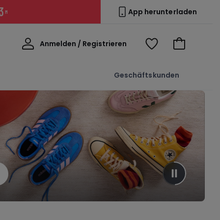
3
App herunterladen
M
Willkommen
Anmelden / Registrieren
Voir
Zum
ma
Warenkorb
wishlist
Geschäftskunden