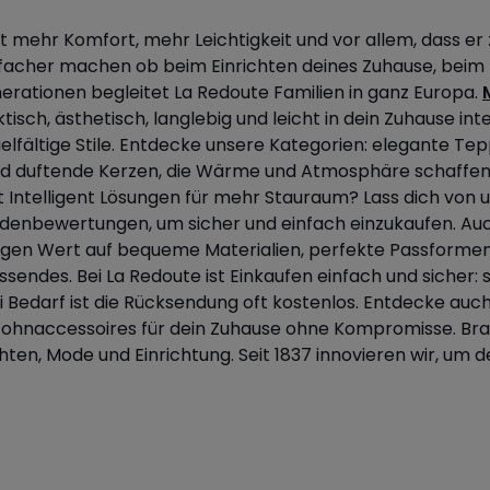
nt mehr Komfort, mehr Leichtigkeit und vor allem, dass er
infacher machen ob beim Einrichten deines Zuhause, bei
erationen begleitet La Redoute Familien in ganz Europa.
tisch, ästhetisch, langlebig und leicht in dein Zuhause in
elfältige Stile. Entdecke unsere Kategorien: elegante T
und duftende Kerzen, die Wärme und Atmosphäre schaffe
 Intelligent Lösungen für mehr Stauraum? Lass dich von u
ndenbewertungen, um sicher und einfach einzukaufen. Au
 legen Wert auf bequeme Materialien, perfekte Passforme
assendes. Bei La Redoute ist Einkaufen einfach und sicher
 Bedarf ist die Rücksendung oft kostenlos. Entdecke auc
Wohnaccessoires für dein Zuhause ohne Kompromisse. Bra
ten, Mode und Einrichtung. Seit 1837 innovieren wir, um d