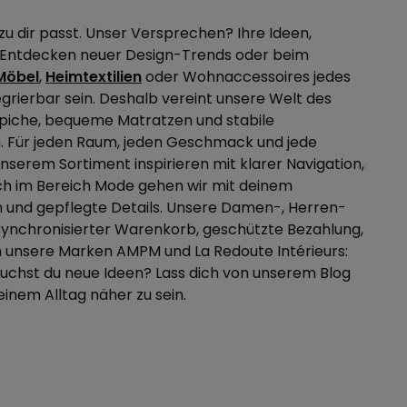
 zu dir passt. Unser Versprechen? Ihre Ideen,
m Entdecken neuer Design-Trends oder beim
Möbel
,
Heimtextilien
oder Wohnaccessoires jedes
tegrierbar sein. Deshalb vereint unsere Welt des
eppiche, bequeme Matratzen und stabile
n. Für jeden Raum, jeden Geschmack und jede
nserem Sortiment inspirieren mit klarer Navigation,
ch im Bereich Mode gehen wir mit deinem
n und gepflegte Details. Unsere Damen-, Herren-
: synchronisierter Warenkorb, geschützte Bezahlung,
h unsere Marken AMPM und La Redoute Intérieurs:
uchst du neue Ideen? Lass dich von unserem Blog
einem Alltag näher zu sein.