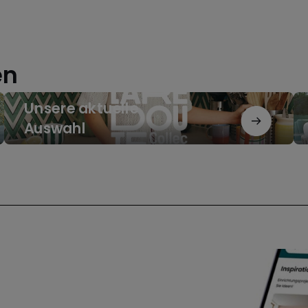
Sommerbereit
Dekorat
im
unter
Handumdrehen
50€
en
Unsere
Un
Unsere aktuelle
aktuelle
Ins
Auswahl
Auswahl