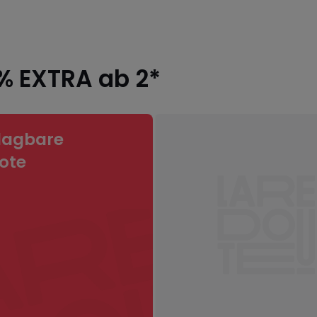
0% EXTRA ab 2*
lagbare
ote