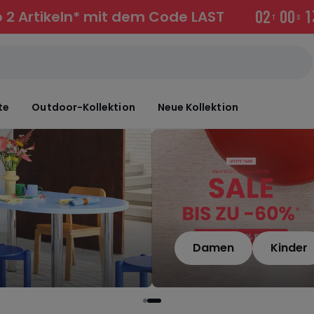
0
2
0
0
1
 2 Artikeln* mit dem Code LAST
T
S
te
Outdoor-Kollektion
Neue Kollektion
Damen
Kinder