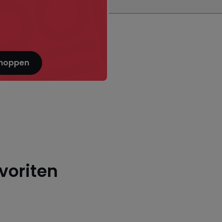
shoppen
voriten
Sommerbereit
im
Dekorat
Handumdrehen
unter 5