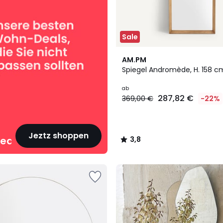
Sale
2
3,8
AM.PM
Farben
/ 5
Spiegel Andromède, H. 158 c
ab
287,82 €
369,00 €
-22%
Jeztz shoppen
eals
3,8
/
5