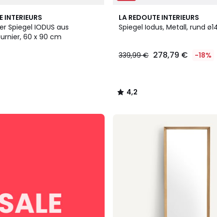
4,2
E INTERIEURS
LA REDOUTE INTERIEURS
/ 5
er Spiegel IODUS aus
Spiegel Iodus, Metall, rund ø
rnier, 60 x 90 cm
278,79 €
339,99 €
-18%
4,2
/
5