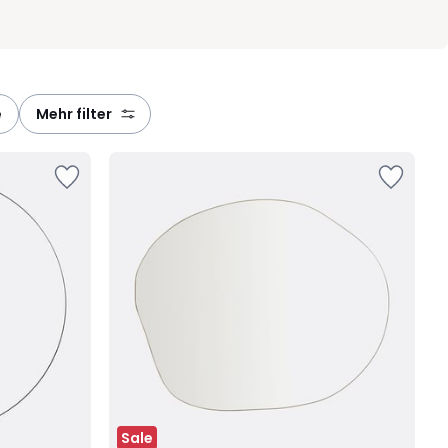
e
mehr filter
Sale