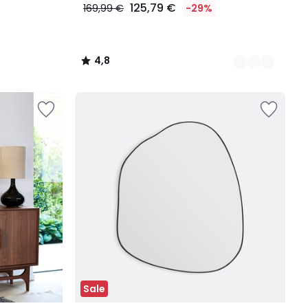
125,79 €
169,99 €
-29%
4,8
/
5
Sale