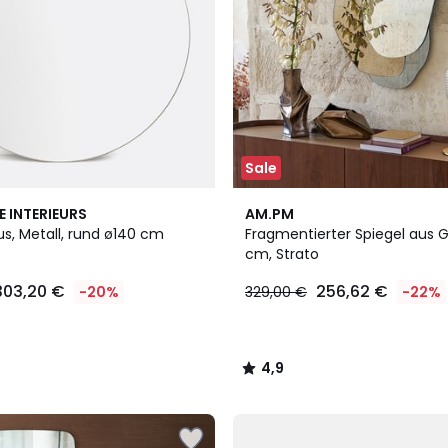
Sale
4,9
E INTERIEURS
AM.PM
/ 5
us, Metall, rund ø140 cm
Fragmentierter Spiegel aus G
cm, Strato
303,20 €
256,62 €
-20%
329,00 €
-22%
4,9
/
5