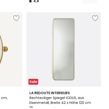
4,8
/
5
Sale
2
4,8
LA REDOUTE INTERIEURS
Farben
/ 5
5 cm,
Rechteckiger Spiegel IODUS, aus
Eisenmetall, Breite 42 x Höhe 120 cm
ab