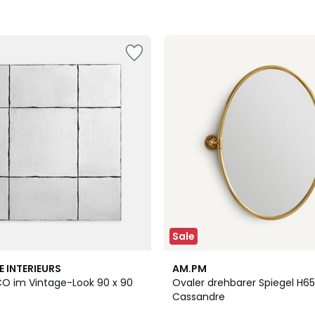
Sale
3,3
E INTERIEURS
AM.PM
/ 5
CO im Vintage-Look 90 x 90
Ovaler drehbarer Spiegel H6
Cassandre