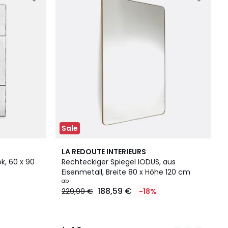
Sale
2
4,8
LA REDOUTE INTERIEURS
Farben
/ 5
k, 60 x 90
Rechteckiger Spiegel IODUS, aus
Eisenmetall, Breite 80 x Höhe 120 cm
ab
188,59 €
229,99 €
-18%