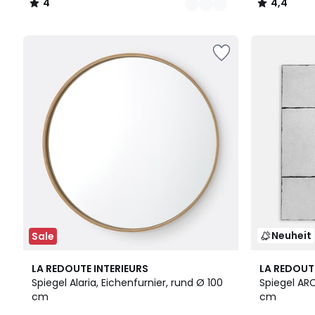
4
4,4
/
/
5
5
Neuheit
Sale
4,3
LA REDOUTE INTERIEURS
LA REDOUT
/ 5
Spiegel Alaria, Eichenfurnier, rund Ø 100
Spiegel AR
cm
cm