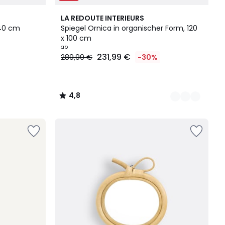
2
4,8
LA REDOUTE INTERIEURS
Farben
/ 5
140 cm
Spiegel Ornica in organischer Form, 120
x 100 cm
ab
231,99 €
289,99 €
-30%
4,8
/
5