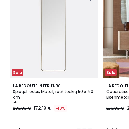
Sale
Sale
2
4
4,4
LA REDOUTE INTERIEURS
LA REDOUT
Farben
/
/ 5
Spiegel Iodus, Metall, rechteckig 50 x 150
Quadratisc
5
cm
Eisenmetall
ab
172,19 €
2
209,99 €
-18%
259,99 €