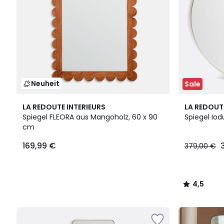
Neuheit
Sale
4,5
LA REDOUTE INTERIEURS
LA REDOUT
/ 5
Spiegel FLEORA aus Mangoholz, 60 x 90
Spiegel Iod
cm
169,99 €
379,00 €
4,5
/
5