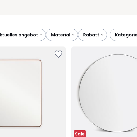
aktuelles angebot
material
rabatt
kategori
Sale