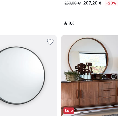
207,20 €
259,00 €
-20%
3,3
/
5
Sale