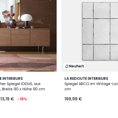
Neuheit
E INTERIEURS
LA REDOUTE INTERIEURS
her Spiegel IODUS, aus
Spiegel ARCO im Vintage-Loo
, Breite 90 x Höhe 90 cm
cm
13,19 €
199,99 €
-18%