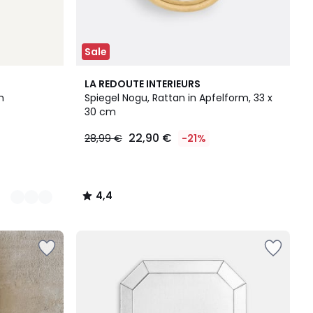
Sale
4,4
LA REDOUTE INTERIEURS
/ 5
m
Spiegel Nogu, Rattan in Apfelform, 33 x
30 cm
22,90 €
28,99 €
-21%
4,4
/
5