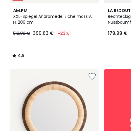
4,9
AM.PM
LA REDOUT
/ 5
XXL-Spiegel Andromède, Eiche massiv,
Rechteckig
H. 200 cm
Nussbaumfu
399,63
399,63 €
179,99 €
519,00 €
-23%
€
Statt
519,00
€
4,9
23%
/
Rabatt
5
angewendet.
Unsere
Wohn‑Deals